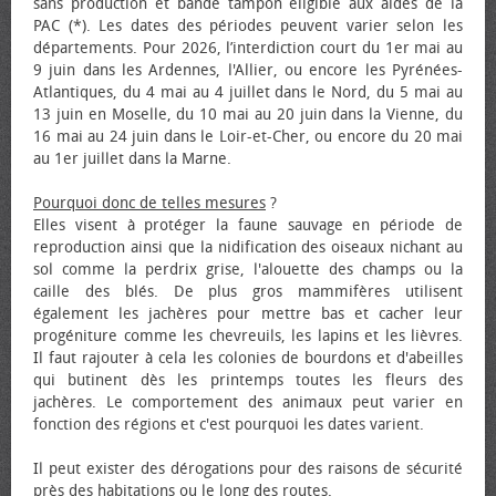
sans production et bande tampon éligible aux aides de la
PAC (*). Les dates des périodes peuvent varier selon les
départements. Pour 2026, l’interdiction court du 1er mai au
9 juin dans les Ardennes, l'Allier, ou encore les Pyrénées-
Atlantiques, du 4 mai au 4 juillet dans le Nord, du 5 mai au
13 juin en Moselle, du 10 mai au 20 juin dans la Vienne, du
16 mai au 24 juin dans le Loir-et-Cher, ou encore du 20 mai
au 1er juillet dans la Marne.
Pourquoi donc de telles mesures
?
Elles visent à protéger la faune sauvage en période de
reproduction ainsi que la nidification des oiseaux nichant au
sol comme la perdrix grise, l'alouette des champs ou la
caille des blés. De plus gros mammifères utilisent
également les jachères pour mettre bas et cacher leur
progéniture comme les chevreuils, les lapins et les lièvres.
Il faut rajouter à cela les colonies de bourdons et d'abeilles
qui butinent dès les printemps toutes les fleurs des
jachères. Le comportement des animaux peut varier en
fonction des régions et c'est pourquoi les dates varient.
Il peut exister des dérogations pour des raisons de sécurité
près des habitations ou le long des routes.