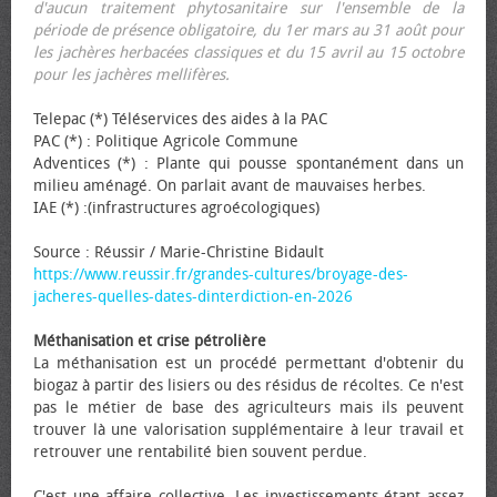
d'aucun traitement phytosanitaire sur l'ensemble de la
période de présence obligatoire, du 1er mars au 31 août pour
les jachères herbacées classiques et du 15 avril au 15 octobre
pour les jachères mellifères.
Telepac (*) Téléservices des aides à la PAC
PAC (*) : Politique Agricole Commune
Adventices (*) : Plante qui pousse spontanément dans un
milieu aménagé. On parlait avant de mauvaises herbes.
IAE (*) :(infrastructures agroécologiques)
Source : Réussir / Marie-Christine Bidault
https://www.reussir.fr/grandes-cultures/broyage-des-
jacheres-quelles-dates-dinterdiction-en-2026
Méthanisation et crise pétrolière
La méthanisation est un procédé permettant d'obtenir du
biogaz à partir des lisiers ou des résidus de récoltes. Ce n'est
pas le métier de base des agriculteurs mais ils peuvent
trouver là une valorisation supplémentaire à leur travail et
retrouver une rentabilité bien souvent perdue.
C'est une affaire collective. Les investissements étant assez