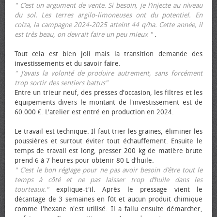
" C’est un argument de vente. Si besoin, je l’injecte au niveau
du sol. Les terres argilo-limoneuses ont du potentiel. En
colza, la campagne 2024-2025 atteint 44 q/ha. Cette année, il
est très beau, on devrait faire un peu mieux "
.
Tout cela est bien joli mais la transition demande des
investissements et du savoir faire.
" J’avais la volonté de produire autrement, sans forcément
trop sortir des sentiers battus"
.
Entre un trieur neuf, des presses d'occasion, les filtres et les
équipements divers le montant de l'investissement est de
60.000 €. L'atelier est entré en production en 2024.
Le travail est technique. Il faut trier les graines, éliminer les
poussières et surtout éviter tout échauffement. Ensuite le
temps de travail est long, presser 200 kg de matière brute
prend 6 à 7 heures pour obtenir 80 L d'huile.
" C’est le bon réglage pour ne pas avoir besoin d’être tout le
temps à côté et ne pas laisser trop d’huile dans les
tourteaux."
explique-t'il. Après le pressage vient le
décantage de 3 semaines en fût et aucun produit chimique
comme l'hexane n'est utilisé. Il a fallu ensuite démarcher,