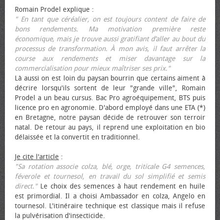
Romain Prodel explique :
" En tant que céréalier, on est toujours content de faire de
bons rendements. Ma motivation première reste
économique, mais je trouve aussi gratifiant d’aller au bout du
processus de transformation. À mon avis, il faut arrêter la
course aux rendements et miser davantage sur la
commercialisation pour mieux maîtriser ses prix."
Là aussi on est loin du paysan bourrin que certains aiment à
décrire lorsqu'ils sortent de leur "grande ville", Romain
Prodel a un beau cursus. Bac Pro agroéquipement, BTS puis
licence pro en agronomie. D'abord employé dans une ETA (*)
en Bretagne, notre paysan décide de retrouver son terroir
natal. De retour au pays, il reprend une exploitation en bio
délaissée et la convertit en traditionnel.
Je cite l'article
:
"Sa rotation associe colza, blé, orge, triticale G4 semences,
féverole et tournesol, en travail du sol simplifié et semis
direct."
Le choix des semences à haut rendement en huile
est primordial. Il a choisi Ambassador en colza, Angelo en
tournesol. L'itinéraire technique est classique mais il refuse
la pulvérisation d'insecticide.