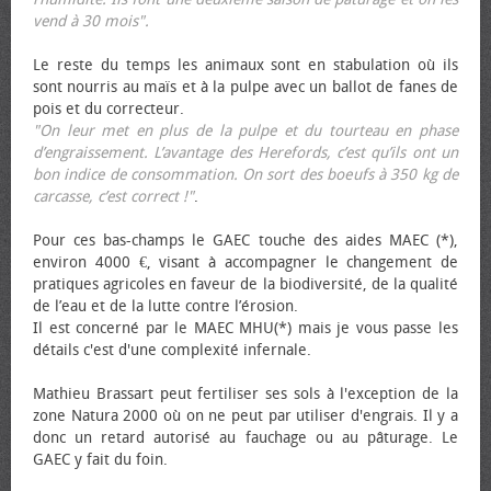
vend à 30 mois".
Le reste du temps les animaux sont en stabulation où ils
sont nourris au maïs et à la pulpe avec un ballot de fanes de
pois et du correcteur.
"On leur met en plus de la pulpe et du tourteau en phase
d’engraissement. L’avantage des Herefords, c’est qu’ils ont un
bon indice de consommation. On sort des bœufs à 350 kg de
carcasse, c’est correct !"
.
Pour ces bas-champs le GAEC touche des aides MAEC (*),
environ 4000 €, visant à accompagner le changement de
pratiques agricoles en faveur de la biodiversité, de la qualité
de l’eau et de la lutte contre l’érosion.
Il est concerné par le MAEC MHU(*) mais je vous passe les
détails c'est d'une complexité infernale.
Mathieu Brassart peut fertiliser ses sols à l'exception de la
zone Natura 2000 où on ne peut par utiliser d'engrais. Il y a
donc un retard autorisé au fauchage ou au pâturage. Le
GAEC y fait du foin.