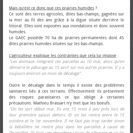
Mais qu'est ce donc que ces prairies humides
?
Ce sont des terres agricoles, dites bas-champs, gagnées sur
la mer au fil des ans grâce à la digue située derrière le
littoral. Elles sont exposées aux inondations et donc souvent
humides.
Le GAEC possède 70 ha de prairies permanentes dont 45
dites prairies humides situées sur les bas-champs.
L'agriculteur explique les contraintes que cela lui impose
:
"Les animaux intègrent ces parcelles au 10 mai, alors qu’on
démarre le pâturage au 15 avril sur nos autres prairies. Il y a
toujours environ un mois de décalage".
Outre le décalage dans le temps il existe des problèmes
sanitaires liés à ces terrains. Effectivement ils présentent
des risques parasitaires ce qui oblige à certaines
précautions. Mathieu Brassart n'y met que les bœufs.
"On les sort début mai. Ils ont 15 mois à peu près lors de
leur première saison dehors. Et on les rentre entre le 15
octobre et le 1er novembre. Il ne faut pas trop tarder sinon
la bétaillère ne rentre plus dans les parcelles à cause de
l’humidité. Ils font une deuxième saison de pâturage et on les