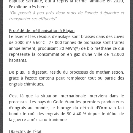
Baptiste Sarraute, qui a repris la ferme familiale en 2020,
l'explique très bien :
"On passait à peu près deux mois de l'année à épandre et
transporter ces effluents"
.
Procédé de méthanisation à Blajan
:
Le lisier et les résidus d'ensilage sont brassés dans des cuves
de 3000 m³ à 60°C . 27 000 tonnes de biomasse sont traités
annuellement, produisant 20 MWh(*) de bio-méthane ce qui
représente la consommation en gaz d'une ville de 12.000
habitants.
De plus, le digestat, résidu du processus de méthanisation,
grâce à l'azote contenu peut remplacer tout ou partie des
engrais chimiques.
C'est là que la situation internationale intervient dans le
processus. Les pays du Golfe étant les premiers producteurs
d'engrais au monde, le blocage du détroit d'Ormuz a fait
bondir le coût des engrais de 30 à 40 % depuis le début de
la guerre américano-iranienne.
Objectifs de l’État
: