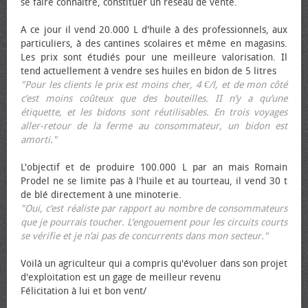
se faire connaître, constituer un réseau de vente.
A ce jour il vend 20.000 L d'huile à des professionnels, aux
particuliers, à des cantines scolaires et même en magasins.
Les prix sont étudiés pour une meilleure valorisation. Il
tend actuellement à vendre ses huiles en bidon de 5 litres
"Pour les clients le prix est moins cher, 4 €/l, et de mon côté
c’est moins coûteux que des bouteilles. II n’y a qu’une
étiquette, et les bidons sont réutilisables. En trois voyages
aller-retour de la ferme au consommateur, un bidon est
amorti."
L'objectif et de produire 100.000 L par an mais Romain
Prodel ne se limite pas à l'huile et au tourteau, il vend 30 t
de blé directement à une minoterie.
"Oui, c’est réaliste par rapport au nombre de consommateurs
que je pourrais toucher. L’engouement pour les circuits courts
se vérifie et je n’ai pas de concurrents dans mon secteur."
Voilà un agriculteur qui a compris qu'évoluer dans son projet
d'exploitation est un gage de meilleur revenu
Félicitation à lui et bon vent/