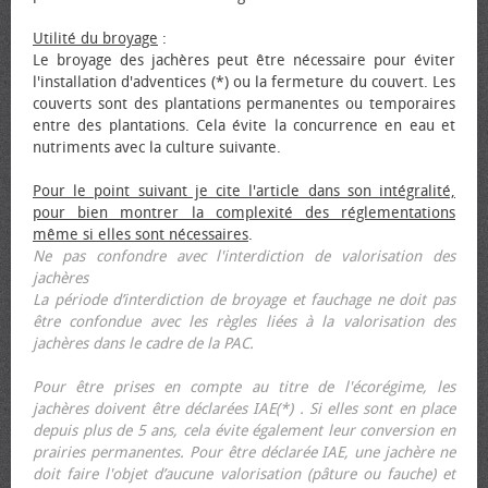
Utilité du broyage
:
Le broyage des jachères peut être nécessaire pour éviter
l'installation d'adventices (*) ou la fermeture du couvert. Les
couverts sont des plantations permanentes ou temporaires
entre des plantations. Cela évite la concurrence en eau et
nutriments avec la culture suivante.
Pour le point suivant je cite l'article dans son intégralité,
pour bien montrer la complexité des réglementations
même si elles sont nécessaires
.
Ne pas confondre avec l'interdiction de valorisation des
jachères
La période d’interdiction de broyage et fauchage ne doit pas
être confondue avec les règles liées à la valorisation des
jachères dans le cadre de la PAC.
Pour être prises en compte au titre de l'écorégime, les
jachères doivent être déclarées IAE(*) . Si elles sont en place
depuis plus de 5 ans, cela évite également leur conversion en
prairies permanentes. Pour être déclarée IAE, une jachère ne
doit faire l'objet d’aucune valorisation (pâture ou fauche) et