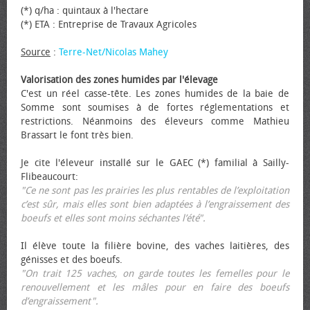
(*) q/ha : quintaux à l'hectare
(*) ETA : Entreprise de Travaux Agricoles
Source
:
Terre-Net/Nicolas Mahey
Valorisation des zones humides par l'élevage
C'est un réel casse-tête. Les zones humides de la baie de
Somme sont soumises à de fortes réglementations et
restrictions. Néanmoins des éleveurs comme Mathieu
Brassart le font très bien.
Je cite l'éleveur installé sur le GAEC (*) familial à Sailly-
Flibeaucourt:
"Ce ne sont pas les prairies les plus rentables de l’exploitation
c’est sûr, mais elles sont bien adaptées à l’engraissement des
bœufs et elles sont moins séchantes l’été".
Il élève toute la filière bovine, des vaches laitières, des
génisses et des bœufs.
"On trait 125 vaches, on garde toutes les femelles pour le
renouvellement et les mâles pour en faire des bœufs
d’engraissement".