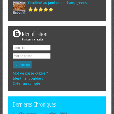
Feuilleté au jambon et champignons
Identification
Proposer une recette
Connexion
Mot de passe oublié ?
Identifiant oublié ?
Créer un compte
Dernières Chroniques
Les Chroniques de Lucullus n°692