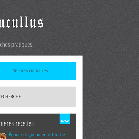
iches pratiques
Termes culinaires
nières recettes
Épaule d’agneau en effiloché