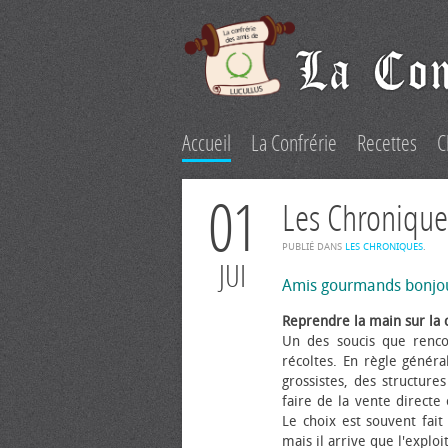
Accueil
La Confrérie
Recettes
C
01
Les Chronique
PUBLIÉ DANS
LES CHRONIQUES
.
JUI
Amis gourmands bonjo
Reprendre la main sur la 
Un des soucis que renco
récoltes. En règle généra
grossistes, des structure
faire de la vente directe
Le choix est souvent fait 
mais il arrive que l'explo