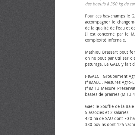
des bœufs à 350 kg de carca
Pour ces bas-champs le GA
accompagner le changemen
de la qualité de l’eau et de
Il est concerné par le M
complexité infernale.
Mathieu Brassart peut fer
on ne peut par utiliser d'
pâturage. Le GAEC y fait d
(-)GAEC : Groupement Agr
(*)MAEC : Mesures Agro-E
(*)MHU Mesure Préservat
basses de prairies (MHU 4
Gaec le Souffle de la Baie 
5 associés et 2 salariés
420 ha de SAU dont 70 ha
380 bovins dont 125 vache