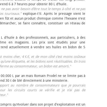
rend 6 à 7 heures pour obtenir 80 L d'huile.
r ne pas avoir besoin d’être tout le temps à côté et ne pas
les tourteaux."
explique-t'il. Après le pressage vient le
en fût et aucun produit chimique comme l'hexane n'est
e démarcher, se faire connaître, constituer un réseau de
L d'huile à des professionnels, aux particuliers, à des
même en magasins. Les prix sont étudiés pour une
Il tend actuellement à vendre ses huiles en bidon de 5
est moins cher, 4 €/l, et de mon côté c’est moins coûteux
 qu’une étiquette, et les bidons sont réutilisables. En trois
a ferme au consommateur, un bidon est amorti."
 100.000 L par an mais Romain Prodel ne se limite pas à
 vend 30 t de blé directement à une minoterie.
r rapport au nombre de consommateurs que je pourrais
our les circuits courts se vérifie et je n’ai pas de
eur."
 compris qu'évoluer dans son projet d'exploitation est un