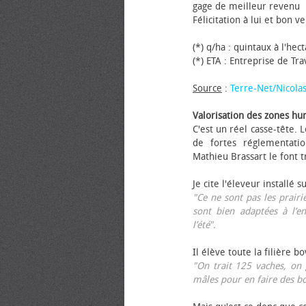
gage de meilleur revenu
Félicitation à lui et bon ve
(*) q/ha : quintaux à l'hec
(*) ETA : Entreprise de Tr
Source
:
Terre-Net/Nicola
Valorisation des zones hu
C'est un réel casse-tête.
de fortes réglementati
Mathieu Brassart le font t
Je cite l'éleveur installé s
"Ce ne sont pas les prairie
sont bien adaptées à l’e
l’été".
Il élève toute la filière b
"On trait 125 vaches, on 
mâles pour en faire des b