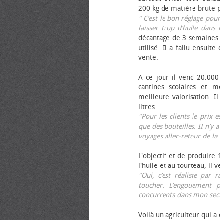
200 kg de matière brute p
" C’est le bon réglage pou
laisser trop d’huile dans 
décantage de 3 semaines 
utilisé. Il a fallu ensuit
vente.
A ce jour il vend 20.000 
cantines scolaires et 
meilleure valorisation. 
litres
"Pour les clients le prix 
que des bouteilles. II n’y a
voyages aller-retour de l
L'objectif et de produire
l'huile et au tourteau, il
"Oui, c’est réaliste pa
toucher. L’engouement p
concurrents dans mon sect
Voilà un agriculteur qui a