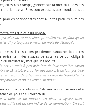
es prairies humides
?
les, dites bas-champs, gagnées sur la mer au fil des ans
rrière le littoral. Elles sont exposées aux inondations et
 prairies permanentes dont 45 dites prairies humides
s.
 contraintes que cela lui impose
:
 parcelles au 10 mai, alors qu’on démarre le pâturage au
iries. Il y a toujours environ un mois de décalage".
e temps il existe des problèmes sanitaires liés à ces
ls présentent des risques parasitaires ce qui oblige à
thieu Brassart n'y met que les bœufs.
ls ont 15 mois à peu près lors de leur première saison
ntre le 15 octobre et le 1er novembre. Il ne faut pas trop
ne rentre plus dans les parcelles à cause de l’humidité. Ils
de pâturage et on les vend à 30 mois".
aux sont en stabulation où ils sont nourris au maïs et à
 fanes de pois et du correcteur.
 la pulpe et du tourteau en phase d’engraissement.
 c’est qu’ils ont un bon indice de consommation. On sort