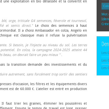
d une exploitation en bio délaissée et la convertit en
Con
Mot 
Ident
, blé, orge, triticale G4 semences, féverole et tournesol,
Crée
fié et semis direct."
Le choix des semences à haut
rimordial. Il a choisi Ambassador en colza, Angelo en
echnique est classique mais il refuse la pulvérisation
Der
te. Si besoin, je l’injecte au niveau du sol. Les terres
 potentiel. En colza, la campagne 2024-2025 atteint 44
Les 
rès beau, on devrait faire un peu mieux "
.
Les 
mais la transition demande des investissements et du
Les 
oduire autrement, sans forcément trop sortir des sentiers
presses d'occasion, les filtres et les équipements divers
ement est de 60.000 €. L'atelier est entré en production
 Il faut trier les graines, éliminer les poussières et
ffement. Ensuite le temps de travail est long, presser