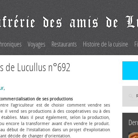
hroniques
Voyages
Restaurants
Histoire de la cuisine
F
s de Lucullus n°692
ur,
commercialisation de ses productions
ntre l’agriculteur est de choisir comment vendre ses
le il vend ses productions à des coopératives ou à des
s établies. Mais il peut également, selon la production,
Der
 ou encore la transformer avant d'en vendre le produit.
au début de l'installation dans un projet d'exploitation
itant décide de changer d'orientation.