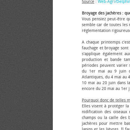
Source
:
Web-Agri/Delphi
Broyage des jachères : que
Vous pensiez peut-être qu
semble car de toutes les m
réglementation rigoureus
A chaque printemps c'est
fauchage et broyage sont i
s'applique également au
production et bande tam
périodes peuvent varier s
du 1er mai au 9 juin da
Atlantiques, du 4 mai au 4
10 mai au 20 juin dans la
encore du 20 mai au 1er j
Pourquoi donc de telles 
Elles visent à protéger l
nidification des oiseaux
champs ou la caille des 
jachères pour mettre bas
lapins et les lièvres. Il 