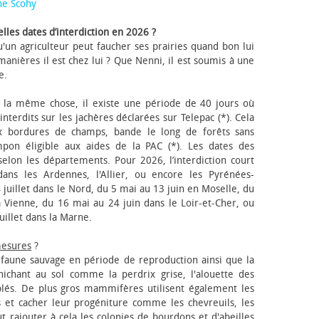
ne Scohy
lles dates d’interdiction en 2026 ?
'un agriculteur peut faucher ses prairies quand bon lui
anières il est chez lui ? Que Nenni, il est soumis à une
e.
 la même chose, il existe une période de 40 jours où
nterdits sur les jachères déclarées sur Telepac (*). Cela
x bordures de champs, bande le long de forêts sans
pon éligible aux aides de la PAC (*). Les dates des
elon les départements. Pour 2026, l’interdiction court
ns les Ardennes, l'Allier, ou encore les Pyrénées-
 juillet dans le Nord, du 5 mai au 13 juin en Moselle, du
 Vienne, du 16 mai au 24 juin dans le Loir-et-Cher, ou
uillet dans la Marne.
mesures
?
a faune sauvage en période de reproduction ainsi que la
 nichant au sol comme la perdrix grise, l'alouette des
blés. De plus gros mammifères utilisent également les
 et cacher leur progéniture comme les chevreuils, les
faut rajouter à cela les colonies de bourdons et d'abeilles