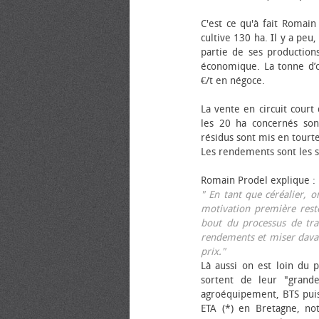
C'est ce qu'à fait Romain
cultive 130 ha. Il y a peu
partie de ses productions
économique. La tonne d’ol
€/t en négoce.
La vente en circuit court
les 20 ha concernés sont
résidus sont mis en tourt
Les rendements sont les su
Romain Prodel explique :
" En tant que céréalier, 
motivation première reste
bout du processus de tra
rendements et miser davan
prix."
Là aussi on est loin du p
sortent de leur "grand
agroéquipement, BTS pui
ETA (*) en Bretagne, no