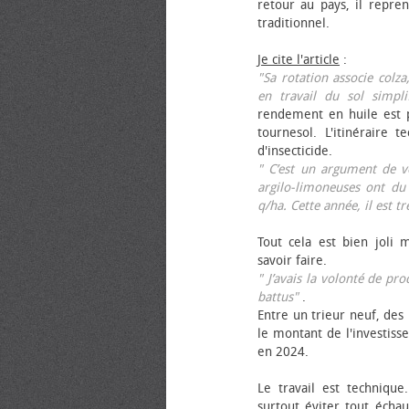
retour au pays, il repren
traditionnel.
Je cite l'article
:
"Sa rotation associe colza
en travail du sol simpli
rendement en huile est p
tournesol. L'itinéraire t
d'insecticide.
" C’est un argument de ven
argilo-limoneuses ont du
q/ha. Cette année, il est t
Tout cela est bien joli 
savoir faire.
" J’avais la volonté de pr
battus"
.
Entre un trieur neuf, des 
le montant de l'investiss
en 2024.
Le travail est technique.
surtout éviter tout échau