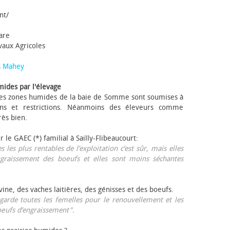
nt/
tare
avaux Agricoles
s Mahey
mides par l'élevage
 Les zones humides de la baie de Somme sont soumises à
ons et restrictions. Néanmoins des éleveurs comme
rès bien.
ur le GAEC (*) familial à Sailly-Flibeaucourt:
s les plus rentables de l’exploitation c’est sûr, mais elles
ngraissement des bœufs et elles sont moins séchantes
ovine, des vaches laitières, des génisses et des bœufs.
garde toutes les femelles pour le renouvellement et les
œufs d’engraissement".