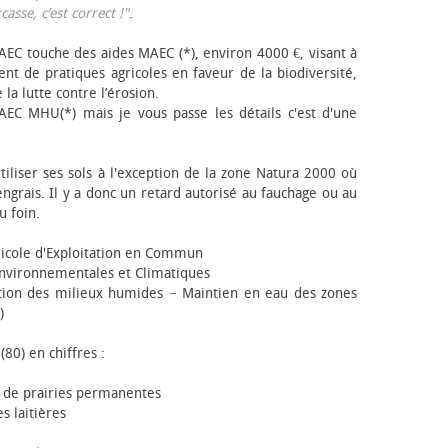
sse, c’est correct !"
.
EC touche des aides MAEC (*), environ 4000 €, visant à
t de pratiques agricoles en faveur de la biodiversité,
 la lutte contre l’érosion.
AEC MHU(*) mais je vous passe les détails c'est d'une
tiliser ses sols à l'exception de la zone Natura 2000 où
engrais. Il y a donc un retard autorisé au fauchage ou au
u foin.
icole d'Exploitation en Commun
nvironnementales et Climatiques
ion des milieux humides − Maintien en eau des zones
)
(80) en chiffres :
 de prairies permanentes
s laitières