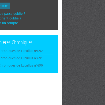
nexion
de passe oublié ?
ifiant oublié ?
r un compte
nières Chroniques
Chroniques de Lucullus n°692
Chroniques de Lucullus n°691
Chroniques de Lucullus n°690