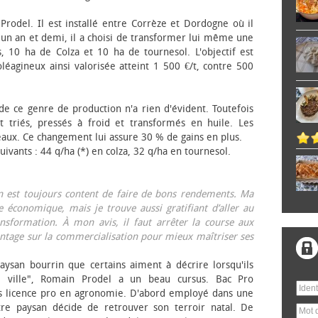
 Prodel. Il est installé entre Corrèze et Dordogne où il
, un an et demi, il a choisi de transformer lui même une
, 10 ha de Colza et 10 ha de tournesol. L'objectif est
éagineux ainsi valorisée atteint 1 500 €/t, contre 500
 de ce genre de production n'a rien d'évident. Toutefois
 triés, pressés à froid et transformés en huile. Les
eaux. Ce changement lui assure 30 % de gains en plus.
ivants : 44 q/ha (*) en colza, 32 q/ha en tournesol.
on est toujours content de faire de bons rendements. Ma
 économique, mais je trouve aussi gratifiant d’aller au
nsformation. À mon avis, il faut arrêter la course aux
tage sur la commercialisation pour mieux maîtriser ses
aysan bourrin que certains aiment à décrire lorsqu'ils
e ville", Romain Prodel a un beau cursus. Bac Pro
s licence pro en agronomie. D'abord employé dans une
tre paysan décide de retrouver son terroir natal. De