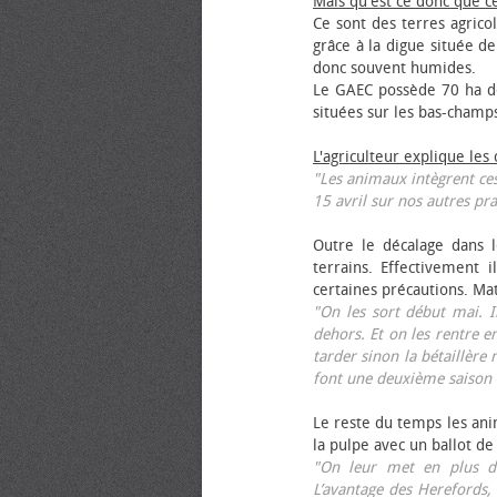
Mais qu'est ce donc que c
Ce sont des terres agrico
grâce à la digue située de
donc souvent humides.
Le GAEC possède 70 ha de
situées sur les bas-champ
L'agriculteur explique les
"Les animaux intègrent ces
15 avril sur nos autres pra
Outre le décalage dans l
terrains. Effectivement i
certaines précautions. Ma
"On les sort début mai. I
dehors. Et on les rentre e
tarder sinon la bétaillère 
font une deuxième saison 
Le reste du temps les anim
la pulpe avec un ballot de
"On leur met en plus de
L’avantage des Herefords,