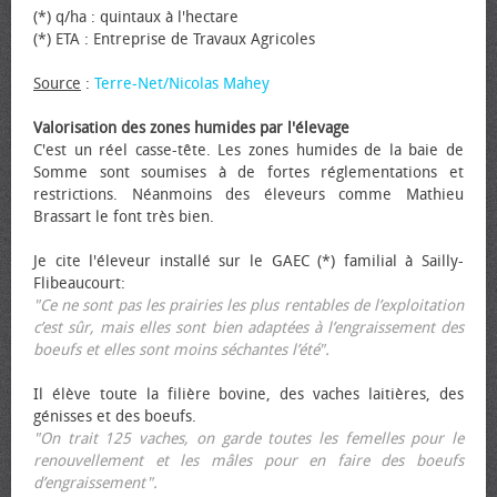
(*) q/ha : quintaux à l'hectare
(*) ETA : Entreprise de Travaux Agricoles
Source
:
Terre-Net/Nicolas Mahey
Valorisation des zones humides par l'élevage
C'est un réel casse-tête. Les zones humides de la baie de
Somme sont soumises à de fortes réglementations et
restrictions. Néanmoins des éleveurs comme Mathieu
Brassart le font très bien.
Je cite l'éleveur installé sur le GAEC (*) familial à Sailly-
Flibeaucourt:
"Ce ne sont pas les prairies les plus rentables de l’exploitation
c’est sûr, mais elles sont bien adaptées à l’engraissement des
bœufs et elles sont moins séchantes l’été".
Il élève toute la filière bovine, des vaches laitières, des
génisses et des bœufs.
"On trait 125 vaches, on garde toutes les femelles pour le
renouvellement et les mâles pour en faire des bœufs
d’engraissement".