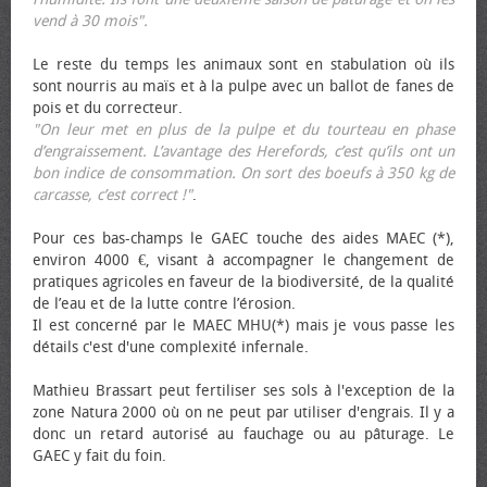
vend à 30 mois".
Le reste du temps les animaux sont en stabulation où ils
sont nourris au maïs et à la pulpe avec un ballot de fanes de
pois et du correcteur.
"On leur met en plus de la pulpe et du tourteau en phase
d’engraissement. L’avantage des Herefords, c’est qu’ils ont un
bon indice de consommation. On sort des bœufs à 350 kg de
carcasse, c’est correct !"
.
Pour ces bas-champs le GAEC touche des aides MAEC (*),
environ 4000 €, visant à accompagner le changement de
pratiques agricoles en faveur de la biodiversité, de la qualité
de l’eau et de la lutte contre l’érosion.
Il est concerné par le MAEC MHU(*) mais je vous passe les
détails c'est d'une complexité infernale.
Mathieu Brassart peut fertiliser ses sols à l'exception de la
zone Natura 2000 où on ne peut par utiliser d'engrais. Il y a
donc un retard autorisé au fauchage ou au pâturage. Le
GAEC y fait du foin.