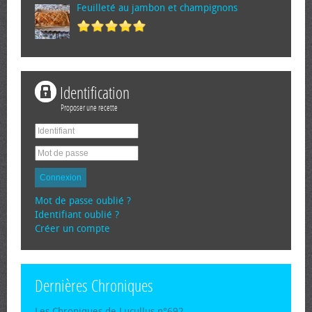
Feuilleté au jambon et champignons
Identification
Proposer une recette
Connexion
Mot de passe oublié ?
Identifiant oublié ?
Créer un compte
Dernières Chroniques
Les Chroniques de Lucullus n°692