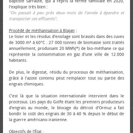
Baptiste Sarraute, qui a repris la ferme familiale en 2020,
l'explique très bien :
"On passait à peu près deux mois de l'année à épandre et
transporter ces effluents"
.
Procédé de méthanisation à Blajan
:
Le lisier et les résidus d'ensilage sont brassés dans des cuves
de 3000 m³ à 60°C . 27 000 tonnes de biomasse sont traités
annuellement, produisant 20 MWh(*) de bio-méthane ce qui
représente la consommation en gaz d'une ville de 12.000
habitants.
De plus, le digestat, résidu du processus de méthanisation,
grâce à l'azote contenu peut remplacer tout ou partie des
engrais chimiques.
C'est là que la situation internationale intervient dans le
processus. Les pays du Golfe étant les premiers producteurs
d'engrais au monde, le blocage du détroit d'Ormuz a fait
bondir le coût des engrais de 30 à 40 % depuis le début de
la guerre américano-iranienne.
Objectifs de l’État
: