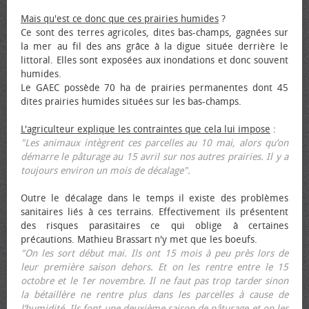
Mais qu'est ce donc que ces prairies humides
?
Ce sont des terres agricoles, dites bas-champs, gagnées sur
la mer au fil des ans grâce à la digue située derrière le
littoral. Elles sont exposées aux inondations et donc souvent
humides.
Le GAEC possède 70 ha de prairies permanentes dont 45
dites prairies humides situées sur les bas-champs.
L'agriculteur explique les contraintes que cela lui impose
:
"Les animaux intègrent ces parcelles au 10 mai, alors qu’on
démarre le pâturage au 15 avril sur nos autres prairies. Il y a
toujours environ un mois de décalage".
Outre le décalage dans le temps il existe des problèmes
sanitaires liés à ces terrains. Effectivement ils présentent
des risques parasitaires ce qui oblige à certaines
précautions. Mathieu Brassart n'y met que les bœufs.
"On les sort début mai. Ils ont 15 mois à peu près lors de
leur première saison dehors. Et on les rentre entre le 15
octobre et le 1er novembre. Il ne faut pas trop tarder sinon
la bétaillère ne rentre plus dans les parcelles à cause de
l’humidité. Ils font une deuxième saison de pâturage et on les