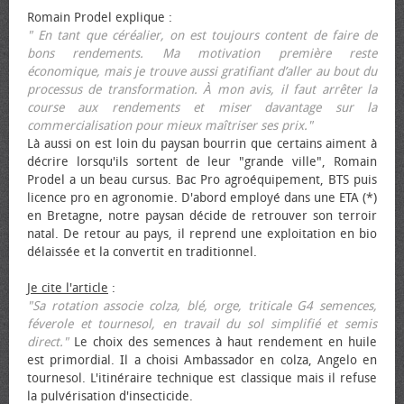
Romain Prodel explique :
" En tant que céréalier, on est toujours content de faire de
bons rendements. Ma motivation première reste
économique, mais je trouve aussi gratifiant d’aller au bout du
processus de transformation. À mon avis, il faut arrêter la
course aux rendements et miser davantage sur la
commercialisation pour mieux maîtriser ses prix."
Là aussi on est loin du paysan bourrin que certains aiment à
décrire lorsqu'ils sortent de leur "grande ville", Romain
Prodel a un beau cursus. Bac Pro agroéquipement, BTS puis
licence pro en agronomie. D'abord employé dans une ETA (*)
en Bretagne, notre paysan décide de retrouver son terroir
natal. De retour au pays, il reprend une exploitation en bio
délaissée et la convertit en traditionnel.
Je cite l'article
:
"Sa rotation associe colza, blé, orge, triticale G4 semences,
féverole et tournesol, en travail du sol simplifié et semis
direct."
Le choix des semences à haut rendement en huile
est primordial. Il a choisi Ambassador en colza, Angelo en
tournesol. L'itinéraire technique est classique mais il refuse
la pulvérisation d'insecticide.