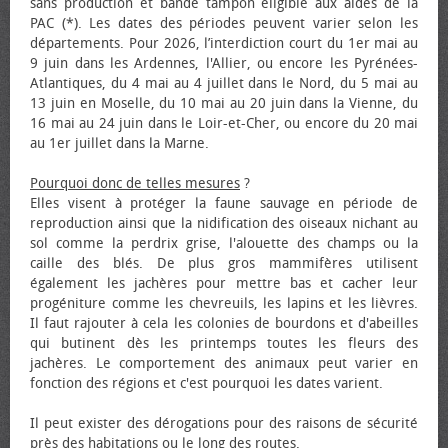
sans production et bande tampon éligible aux aides de la
PAC (*). Les dates des périodes peuvent varier selon les
départements. Pour 2026, l’interdiction court du 1er mai au
9 juin dans les Ardennes, l'Allier, ou encore les Pyrénées-
Atlantiques, du 4 mai au 4 juillet dans le Nord, du 5 mai au
13 juin en Moselle, du 10 mai au 20 juin dans la Vienne, du
16 mai au 24 juin dans le Loir-et-Cher, ou encore du 20 mai
au 1er juillet dans la Marne.
Pourquoi donc de telles mesures
?
Elles visent à protéger la faune sauvage en période de
reproduction ainsi que la nidification des oiseaux nichant au
sol comme la perdrix grise, l'alouette des champs ou la
caille des blés. De plus gros mammifères utilisent
également les jachères pour mettre bas et cacher leur
progéniture comme les chevreuils, les lapins et les lièvres.
Il faut rajouter à cela les colonies de bourdons et d'abeilles
qui butinent dès les printemps toutes les fleurs des
jachères. Le comportement des animaux peut varier en
fonction des régions et c'est pourquoi les dates varient.
Il peut exister des dérogations pour des raisons de sécurité
près des habitations ou le long des routes.