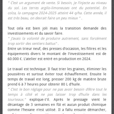
" C’est un argument de vente. Si besoin, je l’injecte au niveau
du sol. Les terres argilo-limoneuses ont du potentiel. En
colza, la campagne 2024-2025 atteint 44 q/ha. Cette année, il
est très beau, on devrait faire un peu mieux "
.
Tout cela est bien joli mais la transition demande des
investissements et du savoir faire.
" J’avais la volonté de produire autrement, sans forcément
trop sortir des sentiers battus"
.
Entre un trieur neuf, des presses d'occasion, les filtres et les
équipements divers le montant de l'investissement est de
60.000 €. L'atelier est entré en production en 2024.
Le travail est technique. Il faut trier les graines, éliminer les
poussières et surtout éviter tout échauffement. Ensuite le
temps de travail est long, presser 200 kg de matière brute
prend 6 à 7 heures pour obtenir 80 L d'huile.
" C’est le bon réglage pour ne pas avoir besoin d’être tout le
temps à côté et ne pas laisser trop d’huile dans les
tourteaux."
explique-t'il. Après le pressage vient le
décantage de 3 semaines en fût et aucun produit chimique
comme l'hexane n'est utilisé. Il a fallu ensuite démarcher,