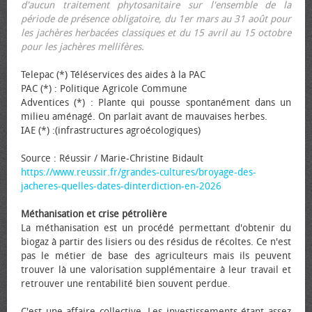
d'aucun traitement phytosanitaire sur l'ensemble de la
période de présence obligatoire, du 1er mars au 31 août pour
les jachères herbacées classiques et du 15 avril au 15 octobre
pour les jachères mellifères.
Telepac (*) Téléservices des aides à la PAC
PAC (*) : Politique Agricole Commune
Adventices (*) : Plante qui pousse spontanément dans un
milieu aménagé. On parlait avant de mauvaises herbes.
IAE (*) :(infrastructures agroécologiques)
Source : Réussir / Marie-Christine Bidault
https://www.reussir.fr/grandes-cultures/broyage-des-
jacheres-quelles-dates-dinterdiction-en-2026
Méthanisation et crise pétrolière
La méthanisation est un procédé permettant d'obtenir du
biogaz à partir des lisiers ou des résidus de récoltes. Ce n'est
pas le métier de base des agriculteurs mais ils peuvent
trouver là une valorisation supplémentaire à leur travail et
retrouver une rentabilité bien souvent perdue.
C'est une affaire collective. Les investissements étant assez