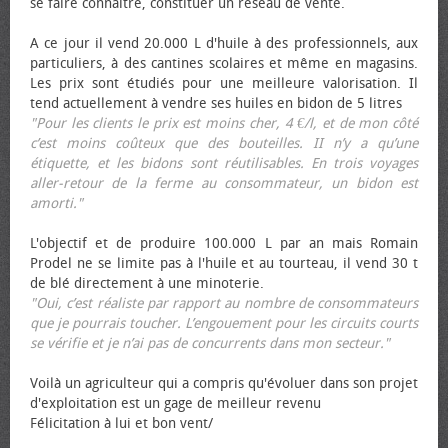
se faire connaître, constituer un réseau de vente.
A ce jour il vend 20.000 L d'huile à des professionnels, aux
particuliers, à des cantines scolaires et même en magasins.
Les prix sont étudiés pour une meilleure valorisation. Il
tend actuellement à vendre ses huiles en bidon de 5 litres
"Pour les clients le prix est moins cher, 4 €/l, et de mon côté
c’est moins coûteux que des bouteilles. II n’y a qu’une
étiquette, et les bidons sont réutilisables. En trois voyages
aller-retour de la ferme au consommateur, un bidon est
amorti."
L'objectif et de produire 100.000 L par an mais Romain
Prodel ne se limite pas à l'huile et au tourteau, il vend 30 t
de blé directement à une minoterie.
"Oui, c’est réaliste par rapport au nombre de consommateurs
que je pourrais toucher. L’engouement pour les circuits courts
se vérifie et je n’ai pas de concurrents dans mon secteur."
Voilà un agriculteur qui a compris qu'évoluer dans son projet
d'exploitation est un gage de meilleur revenu
Félicitation à lui et bon vent/