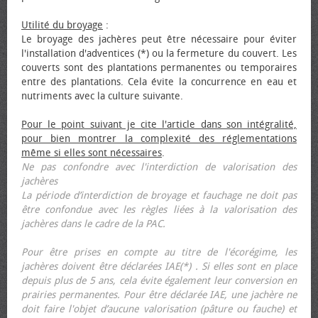
Utilité du broyage
:
Le broyage des jachères peut être nécessaire pour éviter
l'installation d'adventices (*) ou la fermeture du couvert. Les
couverts sont des plantations permanentes ou temporaires
entre des plantations. Cela évite la concurrence en eau et
nutriments avec la culture suivante.
Pour le point suivant je cite l'article dans son intégralité,
pour bien montrer la complexité des réglementations
même si elles sont nécessaires
.
Ne pas confondre avec l'interdiction de valorisation des
jachères
La période d’interdiction de broyage et fauchage ne doit pas
être confondue avec les règles liées à la valorisation des
jachères dans le cadre de la PAC.
Pour être prises en compte au titre de l'écorégime, les
jachères doivent être déclarées IAE(*) . Si elles sont en place
depuis plus de 5 ans, cela évite également leur conversion en
prairies permanentes. Pour être déclarée IAE, une jachère ne
doit faire l'objet d’aucune valorisation (pâture ou fauche) et