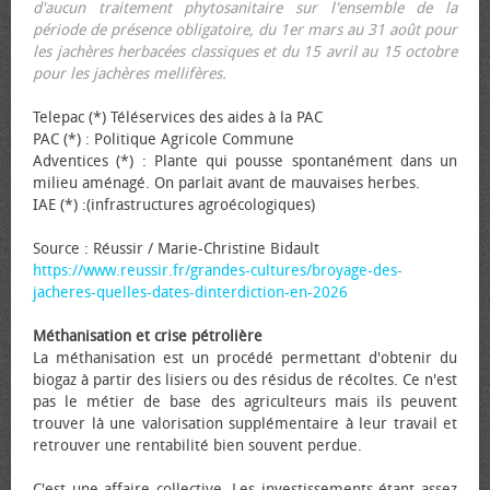
d'aucun traitement phytosanitaire sur l'ensemble de la
période de présence obligatoire, du 1er mars au 31 août pour
les jachères herbacées classiques et du 15 avril au 15 octobre
pour les jachères mellifères.
Telepac (*) Téléservices des aides à la PAC
PAC (*) : Politique Agricole Commune
Adventices (*) : Plante qui pousse spontanément dans un
milieu aménagé. On parlait avant de mauvaises herbes.
IAE (*) :(infrastructures agroécologiques)
Source : Réussir / Marie-Christine Bidault
https://www.reussir.fr/grandes-cultures/broyage-des-
jacheres-quelles-dates-dinterdiction-en-2026
Méthanisation et crise pétrolière
La méthanisation est un procédé permettant d'obtenir du
biogaz à partir des lisiers ou des résidus de récoltes. Ce n'est
pas le métier de base des agriculteurs mais ils peuvent
trouver là une valorisation supplémentaire à leur travail et
retrouver une rentabilité bien souvent perdue.
C'est une affaire collective. Les investissements étant assez