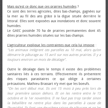
Mais qu'est ce donc que ces prairies humides
?
Ce sont des terres agricoles, dites bas-champs, gagnées sur
la mer au fil des ans grâce à la digue située derrière le
littoral. Elles sont exposées aux inondations et donc souvent
humides.
Le GAEC possède 70 ha de prairies permanentes dont 45
dites prairies humides situées sur les bas-champs.
L'agriculteur explique les contraintes que cela lui impose
:
"Les animaux intègrent ces parcelles au 10 mai, alors qu’on
démarre le pâturage au 15 avril sur nos autres prairies. Il y a
toujours environ un mois de décalage".
Outre le décalage dans le temps il existe des problèmes
sanitaires liés à ces terrains. Effectivement ils présentent
des risques parasitaires ce qui oblige à certaines
précautions. Mathieu Brassart n'y met que les bœufs.
"On les sort début mai. Ils ont 15 mois à peu près lors de
leur première saison dehors. Et on les rentre entre le 15
octobre et le 1er novembre. Il ne faut pas trop tarder sinon
la bétaillère ne rentre plus dans les parcelles à cause de
l’humidité. Ils font une deuxième saison de pâturage et on les