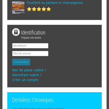
Feuilleté au jambon et champignons
Identification
Proposer une recette
Connexion
Mot de passe oublié ?
Identifiant oublié ?
Créer un compte
Dernières Chroniques
Les Chroniques de Lucullus n°692