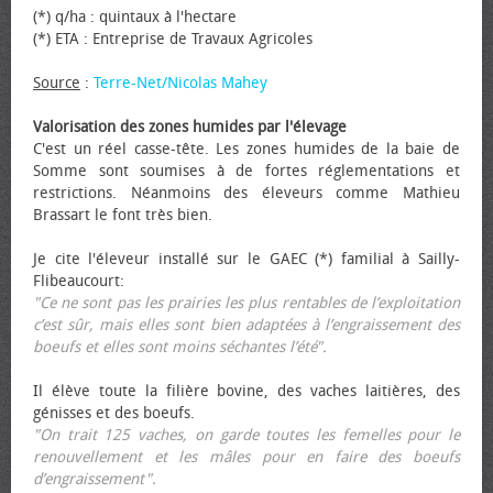
(*) q/ha : quintaux à l'hectare
(*) ETA : Entreprise de Travaux Agricoles
Source
:
Terre-Net/Nicolas Mahey
Valorisation des zones humides par l'élevage
C'est un réel casse-tête. Les zones humides de la baie de
Somme sont soumises à de fortes réglementations et
restrictions. Néanmoins des éleveurs comme Mathieu
Brassart le font très bien.
Je cite l'éleveur installé sur le GAEC (*) familial à Sailly-
Flibeaucourt:
"Ce ne sont pas les prairies les plus rentables de l’exploitation
c’est sûr, mais elles sont bien adaptées à l’engraissement des
bœufs et elles sont moins séchantes l’été".
Il élève toute la filière bovine, des vaches laitières, des
génisses et des bœufs.
"On trait 125 vaches, on garde toutes les femelles pour le
renouvellement et les mâles pour en faire des bœufs
d’engraissement".