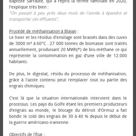
Baptiste Sarraute, qui a repris la ferme familiale en 2020,
l'explique très bien :
"On passait à peu près deux mois de l'année à épandre et
transporter ces effluents"
.
Procédé de méthanisation à Blajan
:
Le lisier et les résidus d'ensilage sont brassés dans des cuves
de 3000 m³ à 60°C . 27 000 tonnes de biomasse sont traités
annuellement, produisant 20 MWh(*) de bio-méthane ce qui
représente la consommation en gaz d'une ville de 12.000
habitants.
De plus, le digestat, résidu du processus de méthanisation,
grâce à l'azote contenu peut remplacer tout ou partie des
engrais chimiques.
C'est là que la situation internationale intervient dans le
processus. Les pays du Golfe étant les premiers producteurs
d'engrais au monde, le blocage du détroit d'Ormuz a fait
bondir le coût des engrais de 30 à 40 % depuis le début de
la guerre américano-iranienne.
Objectifs de l’État
: