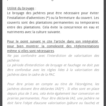
Utilité du broyage
:
Le broyage des jachères peut être nécessaire pour éviter
l'installation d'adventices (*) ou la fermeture du couvert. Les
couverts sont des plantations permanentes ou temporaires
entre des plantations. Cela évite la concurrence en eau et
nutriments avec la culture suivante.
Pour le point suivant je cite l'article dans son intégralité,
pour bien montrer la complexité des réglementations
même si elles sont nécessaires
.
Ne pas confondre avec l'interdiction de valorisation des
jachères
La période d’interdiction de broyage et fauchage ne doit pas
être confondue avec les règles liées à la valorisation des
jachères dans le cadre de la PAC.
Pour être prises en compte au titre de l'écorégime, les
jachères doivent être déclarées IAE(*) . Si elles sont en place
depuis plus de 5 ans, cela évite également leur conversion en
prairies permanentes. Pour être déclarée IAE, une jachère ne
doit faire l'objet d’aucune valorisation (pâture ou fauche) et