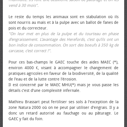
vend à 30 mois".
Le reste du temps les animaux sont en stabulation où ils
sont nourris au maïs et à la pulpe avec un ballot de fanes de
pois et du correcteur.
"On leur met en plus de la pulpe et du tourteau en phase
d’engraissement. L’avantage des Herefords, c’est qu’ils ont un
bon indice de consommation. On sort des bœufs à 350 kg de
carcasse, c’est correct !"
.
Pour ces bas-champs le GAEC touche des aides MAEC (*),
environ 4000 €, visant à accompagner le changement de
pratiques agricoles en faveur de la biodiversité, de la qualité
de l’eau et de la lutte contre l’érosion.
Il est concerné par le MAEC MHU(*) mais je vous passe les
détails c'est d'une complexité infernale.
Mathieu Brassart peut fertiliser ses sols à l'exception de la
zone Natura 2000 où on ne peut par utiliser d'engrais. Il y a
donc un retard autorisé au fauchage ou au pâturage. Le
GAEC y fait du foin.