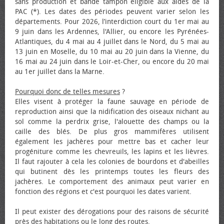
sans production et bande tampon éligible aux aides de la
PAC (*). Les dates des périodes peuvent varier selon les
départements. Pour 2026, l’interdiction court du 1er mai au
9 juin dans les Ardennes, l'Allier, ou encore les Pyrénées-
Atlantiques, du 4 mai au 4 juillet dans le Nord, du 5 mai au
13 juin en Moselle, du 10 mai au 20 juin dans la Vienne, du
16 mai au 24 juin dans le Loir-et-Cher, ou encore du 20 mai
au 1er juillet dans la Marne.
Pourquoi donc de telles mesures
?
Elles visent à protéger la faune sauvage en période de
reproduction ainsi que la nidification des oiseaux nichant au
sol comme la perdrix grise, l'alouette des champs ou la
caille des blés. De plus gros mammifères utilisent
également les jachères pour mettre bas et cacher leur
progéniture comme les chevreuils, les lapins et les lièvres.
Il faut rajouter à cela les colonies de bourdons et d'abeilles
qui butinent dès les printemps toutes les fleurs des
jachères. Le comportement des animaux peut varier en
fonction des régions et c'est pourquoi les dates varient.
Il peut exister des dérogations pour des raisons de sécurité
près des habitations ou le long des routes.