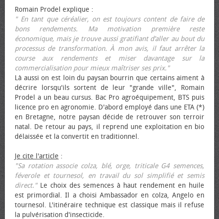
Romain Prodel explique :
" En tant que céréalier, on est toujours content de faire de
bons rendements. Ma motivation première reste
économique, mais je trouve aussi gratifiant d’aller au bout du
processus de transformation. À mon avis, il faut arrêter la
course aux rendements et miser davantage sur la
commercialisation pour mieux maîtriser ses prix."
Là aussi on est loin du paysan bourrin que certains aiment à
décrire lorsqu'ils sortent de leur "grande ville", Romain
Prodel a un beau cursus. Bac Pro agroéquipement, BTS puis
licence pro en agronomie. D'abord employé dans une ETA (*)
en Bretagne, notre paysan décide de retrouver son terroir
natal. De retour au pays, il reprend une exploitation en bio
délaissée et la convertit en traditionnel.
Je cite l'article
:
"Sa rotation associe colza, blé, orge, triticale G4 semences,
féverole et tournesol, en travail du sol simplifié et semis
direct."
Le choix des semences à haut rendement en huile
est primordial. Il a choisi Ambassador en colza, Angelo en
tournesol. L'itinéraire technique est classique mais il refuse
la pulvérisation d'insecticide.