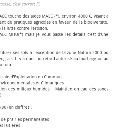
sse, c’est correct !"
.
EC touche des aides MAEC (*), environ 4000 €, visant à
t de pratiques agricoles en faveur de la biodiversité,
 la lutte contre l’érosion.
AEC MHU(*) mais je vous passe les détails c'est d'une
tiliser ses sols à l'exception de la zone Natura 2000 où
engrais. Il y a donc un retard autorisé au fauchage ou au
u foin.
icole d'Exploitation en Commun
nvironnementales et Climatiques
ion des milieux humides − Maintien en eau des zones
)
(80) en chiffres :
 de prairies permanentes
s laitières