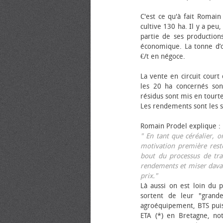
C'est ce qu'à fait Romain
cultive 130 ha. Il y a peu
partie de ses productions
économique. La tonne d’ol
€/t en négoce.
La vente en circuit court
les 20 ha concernés sont
résidus sont mis en tourt
Les rendements sont les su
Romain Prodel explique :
" En tant que céréalier, 
motivation première reste
bout du processus de tra
rendements et miser davan
prix."
Là aussi on est loin du p
sortent de leur "grand
agroéquipement, BTS pui
ETA (*) en Bretagne, no