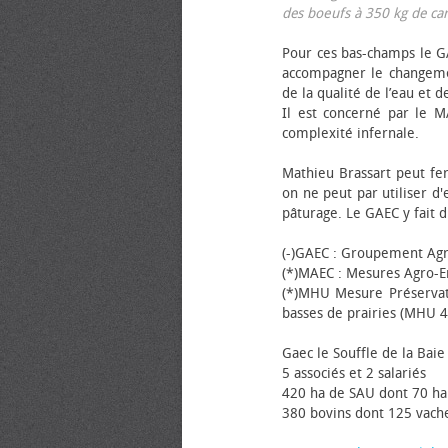
des bœufs à 350 kg de carca
Pour ces bas-champs le GA
accompagner le changemen
de la qualité de l’eau et de
Il est concerné par le M
complexité infernale.
Mathieu Brassart peut fer
on ne peut par utiliser d'
pâturage. Le GAEC y fait d
(-)GAEC : Groupement Agr
(*)MAEC : Mesures Agro-E
(*)MHU Mesure Préservat
basses de prairies (MHU 4
Gaec le Souffle de la Baie 
5 associés et 2 salariés
420 ha de SAU dont 70 ha
380 bovins dont 125 vache