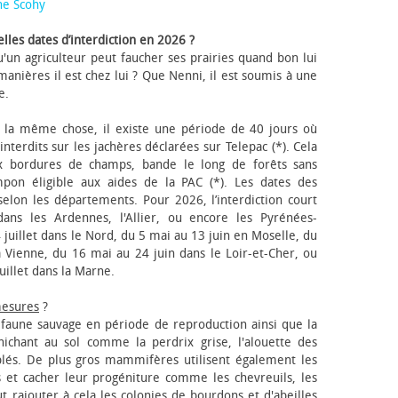
ne Scohy
lles dates d’interdiction en 2026 ?
'un agriculteur peut faucher ses prairies quand bon lui
anières il est chez lui ? Que Nenni, il est soumis à une
e.
 la même chose, il existe une période de 40 jours où
nterdits sur les jachères déclarées sur Telepac (*). Cela
x bordures de champs, bande le long de forêts sans
pon éligible aux aides de la PAC (*). Les dates des
elon les départements. Pour 2026, l’interdiction court
ns les Ardennes, l'Allier, ou encore les Pyrénées-
 juillet dans le Nord, du 5 mai au 13 juin en Moselle, du
 Vienne, du 16 mai au 24 juin dans le Loir-et-Cher, ou
uillet dans la Marne.
mesures
?
a faune sauvage en période de reproduction ainsi que la
 nichant au sol comme la perdrix grise, l'alouette des
blés. De plus gros mammifères utilisent également les
 et cacher leur progéniture comme les chevreuils, les
faut rajouter à cela les colonies de bourdons et d'abeilles