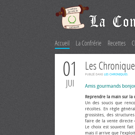
Accueil
La Confrérie
Recettes
C
01
Les Chronique
PUBLIÉ DANS
LES CHRONIQUES
.
JUI
Amis gourmands bonjo
Reprendre la main sur la 
Un des soucis que renco
récoltes. En règle généra
grossistes, des structure
faire de la vente directe
Le choix est souvent fait 
mais il arrive que l'explo