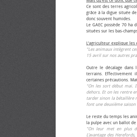
Mais qu'est ce donc que c
Ce sont des terres agrico
grâce à la digue située de
donc souvent humides.
Le GAEC possède 70 ha de
situées sur les bas-champ
L'agriculteur explique les
"Les animaux intègrent ces
15 avril sur nos autres pra
Outre le décalage dans l
terrains. Effectivement i
certaines précautions. Ma
"On les sort début mai. I
dehors. Et on les rentre e
tarder sinon la bétaillère 
font une deuxième saison 
Le reste du temps les anim
la pulpe avec un ballot de
"On leur met en plus de
L’avantage des Herefords,