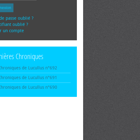
nexion
de passe oublié ?
ifiant oublié ?
r un compte
nières Chroniques
Chroniques de Lucullus n°692
Chroniques de Lucullus n°691
Chroniques de Lucullus n°690