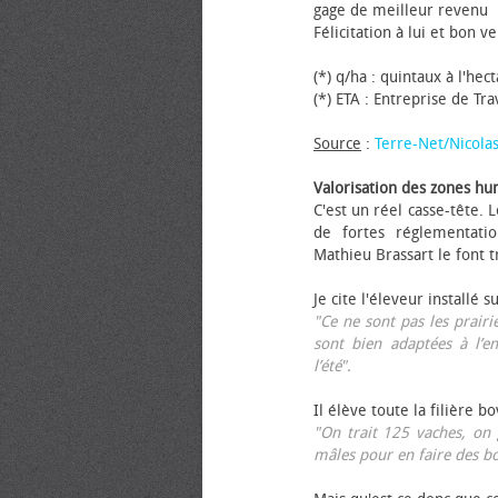
gage de meilleur revenu
Félicitation à lui et bon ve
(*) q/ha : quintaux à l'hec
(*) ETA : Entreprise de Tr
Source
:
Terre-Net/Nicola
Valorisation des zones hu
C'est un réel casse-tête.
de fortes réglementati
Mathieu Brassart le font t
Je cite l'éleveur installé s
"Ce ne sont pas les prairie
sont bien adaptées à l’e
l’été".
Il élève toute la filière b
"On trait 125 vaches, on 
mâles pour en faire des b