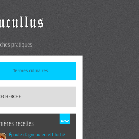
iches pratiques
Termes culinaires
nières recettes
Épaule d’agneau en effiloché