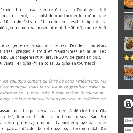
 Prodel. Il est installé entre Corrèze et Dordogne où il
, un an et demi, il a choisi de transformer lui même une
, 10 ha de Colza et 10 ha de tournesol. L'objectif est
éagineux ainsi valorisée atteint 1 500 €/t, contre 500
 de ce genre de production n'a rien d'évident. Toutefois
 triés, pressés à froid et transformés en huile. Les
eaux. Ce changement lui assure 30 % de gains en plus.
ivants : 44 q/ha (*) en colza, 32 q/ha en tournesol.
on est toujours content de faire de bons rendements. Ma
 économique, mais je trouve aussi gratifiant d’aller au
nsformation. À mon avis, il faut arrêter la course aux
tage sur la commercialisation pour mieux maîtriser ses
aysan bourrin que certains aiment à décrire lorsqu'ils
e ville", Romain Prodel a un beau cursus. Bac Pro
s licence pro en agronomie. D'abord employé dans une
tre paysan décide de retrouver son terroir natal. De