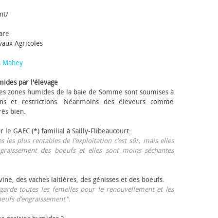
nt/
tare
avaux Agricoles
s Mahey
mides par l'élevage
 Les zones humides de la baie de Somme sont soumises à
ons et restrictions. Néanmoins des éleveurs comme
rès bien.
ur le GAEC (*) familial à Sailly-Flibeaucourt:
s les plus rentables de l’exploitation c’est sûr, mais elles
ngraissement des bœufs et elles sont moins séchantes
ovine, des vaches laitières, des génisses et des bœufs.
garde toutes les femelles pour le renouvellement et les
œufs d’engraissement".