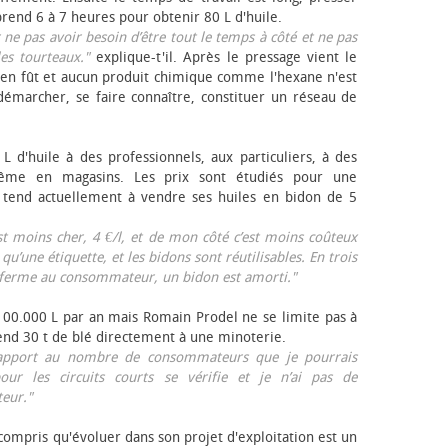
rend 6 à 7 heures pour obtenir 80 L d'huile.
r ne pas avoir besoin d’être tout le temps à côté et ne pas
les tourteaux."
explique-t'il. Après le pressage vient le
en fût et aucun produit chimique comme l'hexane n'est
e démarcher, se faire connaître, constituer un réseau de
L d'huile à des professionnels, aux particuliers, à des
même en magasins. Les prix sont étudiés pour une
Il tend actuellement à vendre ses huiles en bidon de 5
est moins cher, 4 €/l, et de mon côté c’est moins coûteux
 qu’une étiquette, et les bidons sont réutilisables. En trois
a ferme au consommateur, un bidon est amorti."
 100.000 L par an mais Romain Prodel ne se limite pas à
 vend 30 t de blé directement à une minoterie.
r rapport au nombre de consommateurs que je pourrais
our les circuits courts se vérifie et je n’ai pas de
eur."
 compris qu'évoluer dans son projet d'exploitation est un