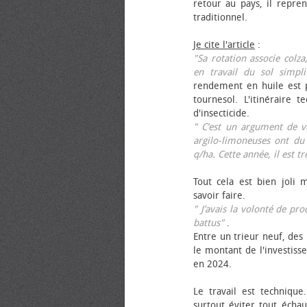
retour au pays, il repren
traditionnel.
Je cite l'article
:
"Sa rotation associe colza
en travail du sol simpli
rendement en huile est p
tournesol. L'itinéraire t
d'insecticide.
" C’est un argument de ven
argilo-limoneuses ont du
q/ha. Cette année, il est t
Tout cela est bien joli 
savoir faire.
" J’avais la volonté de pr
battus"
.
Entre un trieur neuf, des 
le montant de l'investiss
en 2024.
Le travail est technique.
surtout éviter tout échau