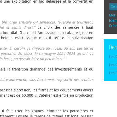
d une exploitation en bio délaissée et la convertit en
Con
Mot 
Ident
, blé, orge, triticale G4 semences, féverole et tournesol,
Crée
fié et semis direct."
Le choix des semences à haut
rimordial. Il a choisi Ambassador en colza, Angelo en
echnique est classique mais il refuse la pulvérisation
Der
te. Si besoin, je l’injecte au niveau du sol. Les terres
 potentiel. En colza, la campagne 2024-2025 atteint 44
Les 
rès beau, on devrait faire un peu mieux "
.
Les 
mais la transition demande des investissements et du
Les 
oduire autrement, sans forcément trop sortir des sentiers
presses d'occasion, les filtres et les équipements divers
ement est de 60.000 €. L'atelier est entré en production
 Il faut trier les graines, éliminer les poussières et
ffement. Ensuite le temps de travail est long, presser