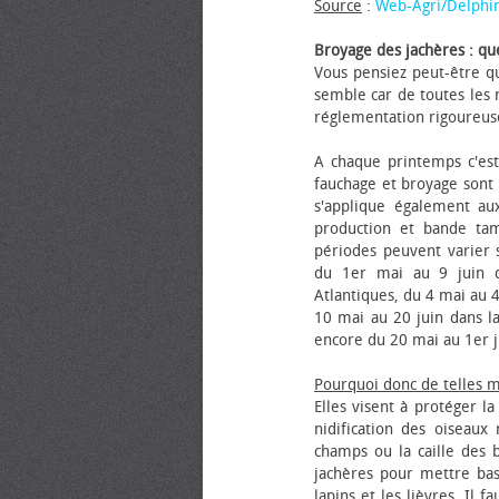
Source
:
Web-Agri/Delphi
Broyage des jachères : que
Vous pensiez peut-être qu
semble car de toutes les m
réglementation rigoureus
A chaque printemps c'est
fauchage et broyage sont i
s'applique également au
production et bande tam
périodes peuvent varier s
du 1er mai au 9 juin da
Atlantiques, du 4 mai au 4
10 mai au 20 juin dans la
encore du 20 mai au 1er j
Pourquoi donc de telles 
Elles visent à protéger l
nidification des oiseaux
champs ou la caille des 
jachères pour mettre bas
lapins et les lièvres. Il 