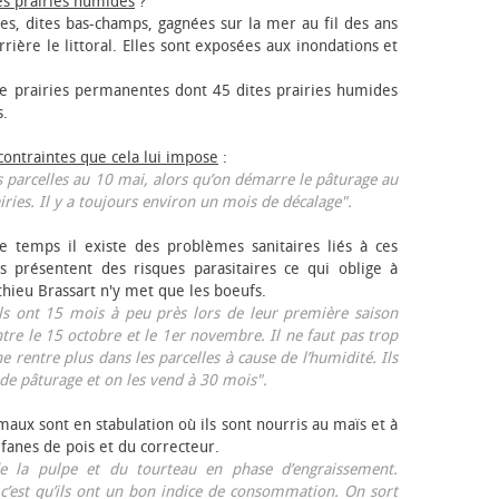
es prairies humides
?
les, dites bas-champs, gagnées sur la mer au fil des ans
rrière le littoral. Elles sont exposées aux inondations et
 prairies permanentes dont 45 dites prairies humides
s.
 contraintes que cela lui impose
:
 parcelles au 10 mai, alors qu’on démarre le pâturage au
iries. Il y a toujours environ un mois de décalage".
e temps il existe des problèmes sanitaires liés à ces
ls présentent des risques parasitaires ce qui oblige à
thieu Brassart n'y met que les bœufs.
ls ont 15 mois à peu près lors de leur première saison
ntre le 15 octobre et le 1er novembre. Il ne faut pas trop
ne rentre plus dans les parcelles à cause de l’humidité. Ils
de pâturage et on les vend à 30 mois".
aux sont en stabulation où ils sont nourris au maïs et à
 fanes de pois et du correcteur.
 la pulpe et du tourteau en phase d’engraissement.
 c’est qu’ils ont un bon indice de consommation. On sort