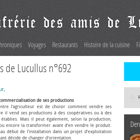
hroniques
Voyages
Restaurants
Histoire de la cuisine
F
s de Lucullus n°692
ur,
commercialisation de ses productions
ntre l’agriculteur est de choisir comment vendre ses
le il vend ses productions à des coopératives ou à des
s établies. Mais il peut également, selon la production,
Der
 ou encore la transformer avant d'en vendre le produit.
au début de l'installation dans un projet d'exploitation
itant décide de changer d'orientation.