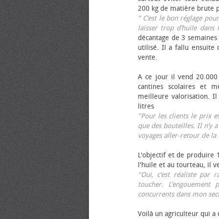
200 kg de matière brute p
" C’est le bon réglage pou
laisser trop d’huile dans 
décantage de 3 semaines 
utilisé. Il a fallu ensuit
vente.
A ce jour il vend 20.000 
cantines scolaires et 
meilleure valorisation. 
litres
"Pour les clients le prix 
que des bouteilles. II n’y a
voyages aller-retour de l
L'objectif et de produire
l'huile et au tourteau, il
"Oui, c’est réaliste pa
toucher. L’engouement p
concurrents dans mon sect
Voilà un agriculteur qui a