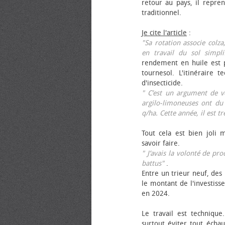
retour au pays, il repren
traditionnel.
Je cite l'article
:
"Sa rotation associe colza
en travail du sol simpli
rendement en huile est p
tournesol. L'itinéraire t
d'insecticide.
" C’est un argument de ven
argilo-limoneuses ont du
q/ha. Cette année, il est t
Tout cela est bien joli 
savoir faire.
" J’avais la volonté de pr
battus"
.
Entre un trieur neuf, des 
le montant de l'investiss
en 2024.
Le travail est technique.
surtout éviter tout échau