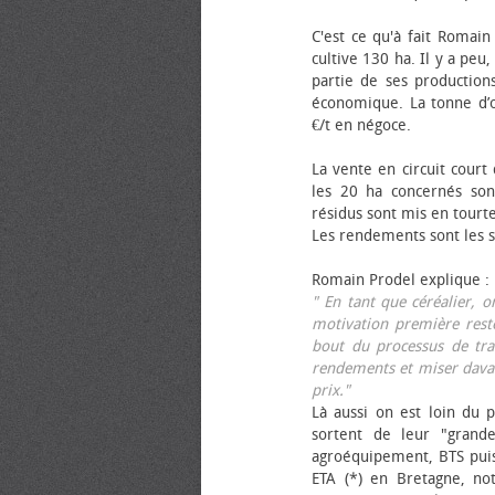
C'est ce qu'à fait Romain
cultive 130 ha. Il y a peu
partie de ses productions
économique. La tonne d’ol
€/t en négoce.
La vente en circuit court
les 20 ha concernés sont
résidus sont mis en tourt
Les rendements sont les su
Romain Prodel explique :
" En tant que céréalier, 
motivation première reste
bout du processus de tra
rendements et miser davan
prix."
Là aussi on est loin du p
sortent de leur "grand
agroéquipement, BTS pui
ETA (*) en Bretagne, no