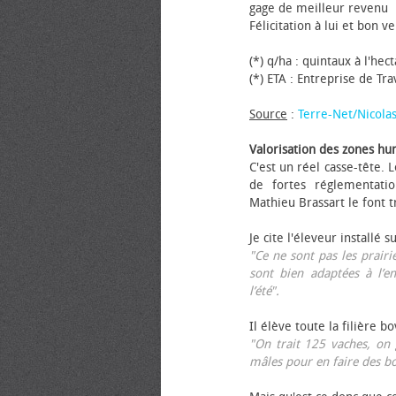
gage de meilleur revenu
Félicitation à lui et bon ve
(*) q/ha : quintaux à l'hec
(*) ETA : Entreprise de Tr
Source
:
Terre-Net/Nicola
Valorisation des zones hu
C'est un réel casse-tête.
de fortes réglementati
Mathieu Brassart le font t
Je cite l'éleveur installé s
"Ce ne sont pas les prairie
sont bien adaptées à l’e
l’été".
Il élève toute la filière b
"On trait 125 vaches, on 
mâles pour en faire des b