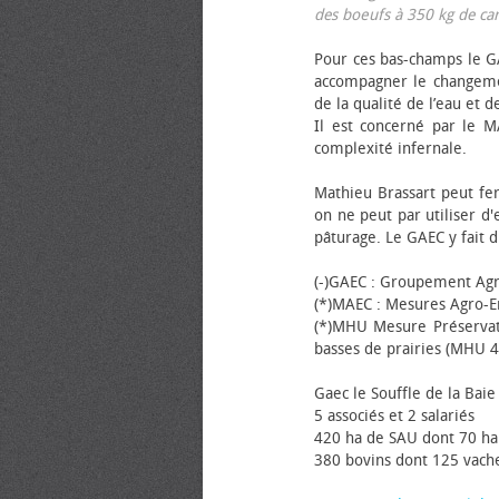
des bœufs à 350 kg de carca
Pour ces bas-champs le GA
accompagner le changemen
de la qualité de l’eau et de
Il est concerné par le M
complexité infernale.
Mathieu Brassart peut fer
on ne peut par utiliser d'
pâturage. Le GAEC y fait d
(-)GAEC : Groupement Agr
(*)MAEC : Mesures Agro-E
(*)MHU Mesure Préservat
basses de prairies (MHU 4
Gaec le Souffle de la Baie 
5 associés et 2 salariés
420 ha de SAU dont 70 ha
380 bovins dont 125 vache