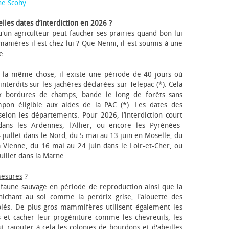
ne Scohy
lles dates d’interdiction en 2026 ?
'un agriculteur peut faucher ses prairies quand bon lui
anières il est chez lui ? Que Nenni, il est soumis à une
e.
 la même chose, il existe une période de 40 jours où
nterdits sur les jachères déclarées sur Telepac (*). Cela
x bordures de champs, bande le long de forêts sans
pon éligible aux aides de la PAC (*). Les dates des
elon les départements. Pour 2026, l’interdiction court
ns les Ardennes, l'Allier, ou encore les Pyrénées-
 juillet dans le Nord, du 5 mai au 13 juin en Moselle, du
 Vienne, du 16 mai au 24 juin dans le Loir-et-Cher, ou
uillet dans la Marne.
mesures
?
a faune sauvage en période de reproduction ainsi que la
 nichant au sol comme la perdrix grise, l'alouette des
blés. De plus gros mammifères utilisent également les
 et cacher leur progéniture comme les chevreuils, les
faut rajouter à cela les colonies de bourdons et d'abeilles