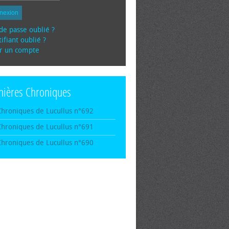
nexion
de passe oublié ?
ifiant oublié ?
r un compte
nières Chroniques
Chroniques de Lucullus n°692
Chroniques de Lucullus n°691
Chroniques de Lucullus n°690