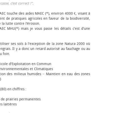
sse, c’est correct !"
.
EC touche des aides MAEC (*), environ 4000 €, visant à
t de pratiques agricoles en faveur de la biodiversité,
 la lutte contre l’érosion.
AEC MHU(*) mais je vous passe les détails c'est d'une
tiliser ses sols à l'exception de la zone Natura 2000 où
engrais. Il y a donc un retard autorisé au fauchage ou au
u foin.
icole d'Exploitation en Commun
nvironnementales et Climatiques
ion des milieux humides − Maintien en eau des zones
)
(80) en chiffres :
 de prairies permanentes
s laitières