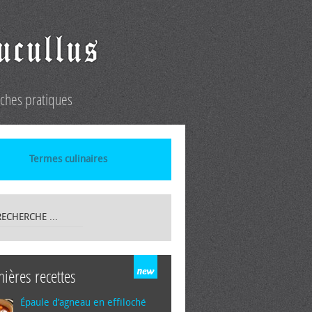
iches pratiques
Termes culinaires
nières recettes
Épaule d’agneau en effiloché