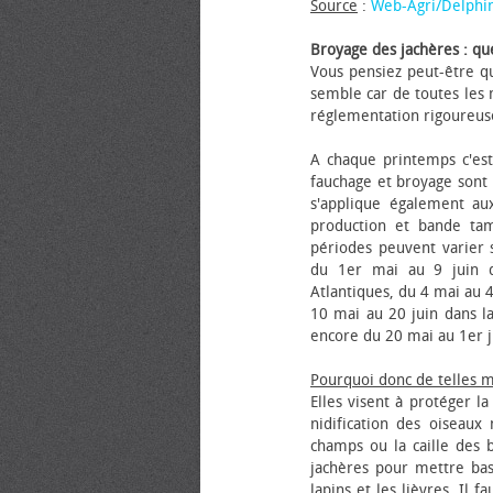
Source
:
Web-Agri/Delphi
Broyage des jachères : que
Vous pensiez peut-être qu
semble car de toutes les m
réglementation rigoureus
A chaque printemps c'est
fauchage et broyage sont i
s'applique également au
production et bande tam
périodes peuvent varier s
du 1er mai au 9 juin da
Atlantiques, du 4 mai au 4
10 mai au 20 juin dans la
encore du 20 mai au 1er j
Pourquoi donc de telles 
Elles visent à protéger l
nidification des oiseaux
champs ou la caille des 
jachères pour mettre bas
lapins et les lièvres. Il 