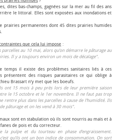
es prairies humides
?
les, dites bas-champs, gagnées sur la mer au fil des ans
rrière le littoral. Elles sont exposées aux inondations et
 prairies permanentes dont 45 dites prairies humides
s.
 contraintes que cela lui impose
:
 parcelles au 10 mai, alors qu’on démarre le pâturage au
iries. Il y a toujours environ un mois de décalage".
e temps il existe des problèmes sanitaires liés à ces
ls présentent des risques parasitaires ce qui oblige à
thieu Brassart n'y met que les bœufs.
ls ont 15 mois à peu près lors de leur première saison
ntre le 15 octobre et le 1er novembre. Il ne faut pas trop
ne rentre plus dans les parcelles à cause de l’humidité. Ils
de pâturage et on les vend à 30 mois".
aux sont en stabulation où ils sont nourris au maïs et à
 fanes de pois et du correcteur.
 la pulpe et du tourteau en phase d’engraissement.
 c’est qu’ils ont un bon indice de consommation. On sort