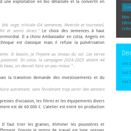
d une exploitation en bio délaissée et la convertit en
Con
Mot 
Ident
, blé, orge, triticale G4 semences, féverole et tournesol,
Crée
fié et semis direct."
Le choix des semences à haut
rimordial. Il a choisi Ambassador en colza, Angelo en
echnique est classique mais il refuse la pulvérisation
Der
te. Si besoin, je l’injecte au niveau du sol. Les terres
 potentiel. En colza, la campagne 2024-2025 atteint 44
Les 
rès beau, on devrait faire un peu mieux "
.
Les 
mais la transition demande des investissements et du
Les 
oduire autrement, sans forcément trop sortir des sentiers
presses d'occasion, les filtres et les équipements divers
ement est de 60.000 €. L'atelier est entré en production
 Il faut trier les graines, éliminer les poussières et
ffement. Ensuite le temps de travail est long, presser