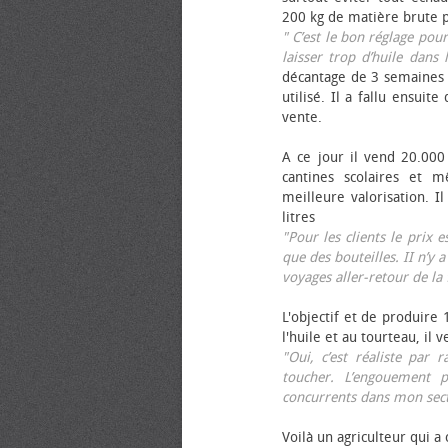
200 kg de matière brute p
" C’est le bon réglage pou
laisser trop d’huile dans 
décantage de 3 semaines 
utilisé. Il a fallu ensuit
vente.
A ce jour il vend 20.000 
cantines scolaires et 
meilleure valorisation. 
litres
"Pour les clients le prix 
que des bouteilles. II n’y a
voyages aller-retour de l
L'objectif et de produire
l'huile et au tourteau, il
"Oui, c’est réaliste pa
toucher. L’engouement p
concurrents dans mon sect
Voilà un agriculteur qui a