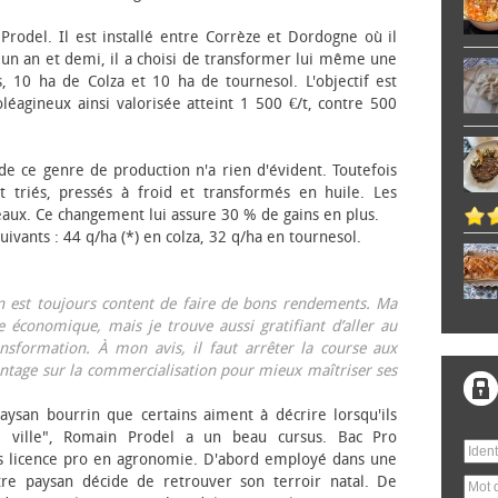
 Prodel. Il est installé entre Corrèze et Dordogne où il
, un an et demi, il a choisi de transformer lui même une
, 10 ha de Colza et 10 ha de tournesol. L'objectif est
éagineux ainsi valorisée atteint 1 500 €/t, contre 500
 de ce genre de production n'a rien d'évident. Toutefois
 triés, pressés à froid et transformés en huile. Les
eaux. Ce changement lui assure 30 % de gains en plus.
ivants : 44 q/ha (*) en colza, 32 q/ha en tournesol.
on est toujours content de faire de bons rendements. Ma
 économique, mais je trouve aussi gratifiant d’aller au
nsformation. À mon avis, il faut arrêter la course aux
tage sur la commercialisation pour mieux maîtriser ses
aysan bourrin que certains aiment à décrire lorsqu'ils
e ville", Romain Prodel a un beau cursus. Bac Pro
s licence pro en agronomie. D'abord employé dans une
tre paysan décide de retrouver son terroir natal. De