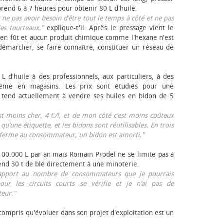
rend 6 à 7 heures pour obtenir 80 L d'huile.
r ne pas avoir besoin d’être tout le temps à côté et ne pas
les tourteaux."
explique-t'il. Après le pressage vient le
en fût et aucun produit chimique comme l'hexane n'est
e démarcher, se faire connaître, constituer un réseau de
L d'huile à des professionnels, aux particuliers, à des
même en magasins. Les prix sont étudiés pour une
Il tend actuellement à vendre ses huiles en bidon de 5
est moins cher, 4 €/l, et de mon côté c’est moins coûteux
 qu’une étiquette, et les bidons sont réutilisables. En trois
a ferme au consommateur, un bidon est amorti."
 100.000 L par an mais Romain Prodel ne se limite pas à
 vend 30 t de blé directement à une minoterie.
r rapport au nombre de consommateurs que je pourrais
our les circuits courts se vérifie et je n’ai pas de
eur."
 compris qu'évoluer dans son projet d'exploitation est un