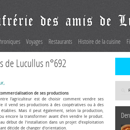
hroniques
Voyages
Restaurants
Histoire de la cuisine
F
s de Lucullus n°692
ur,
commercialisation de ses productions
ntre l’agriculteur est de choisir comment vendre ses
le il vend ses productions à des coopératives ou à des
s établies. Mais il peut également, selon la production,
Der
 ou encore la transformer avant d'en vendre le produit.
au début de l'installation dans un projet d'exploitation
itant décide de changer d'orientation.