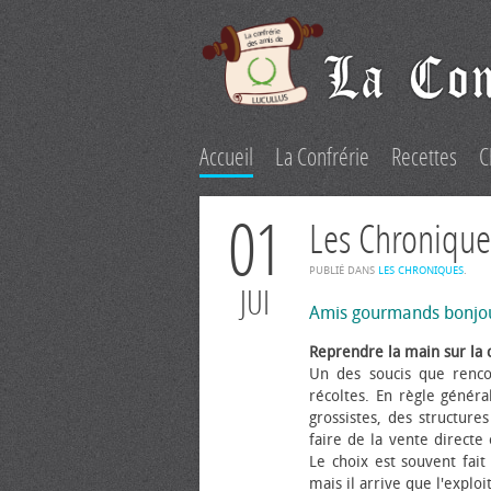
Accueil
La Confrérie
Recettes
C
01
Les Chronique
PUBLIÉ DANS
LES CHRONIQUES
.
JUI
Amis gourmands bonjo
Reprendre la main sur la 
Un des soucis que renco
récoltes. En règle généra
grossistes, des structure
faire de la vente directe
Le choix est souvent fait 
mais il arrive que l'explo