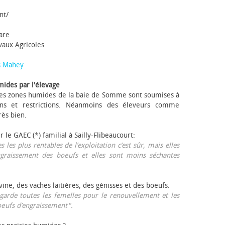
nt/
tare
avaux Agricoles
s Mahey
mides par l'élevage
 Les zones humides de la baie de Somme sont soumises à
ons et restrictions. Néanmoins des éleveurs comme
rès bien.
ur le GAEC (*) familial à Sailly-Flibeaucourt:
s les plus rentables de l’exploitation c’est sûr, mais elles
ngraissement des bœufs et elles sont moins séchantes
ovine, des vaches laitières, des génisses et des bœufs.
garde toutes les femelles pour le renouvellement et les
œufs d’engraissement".