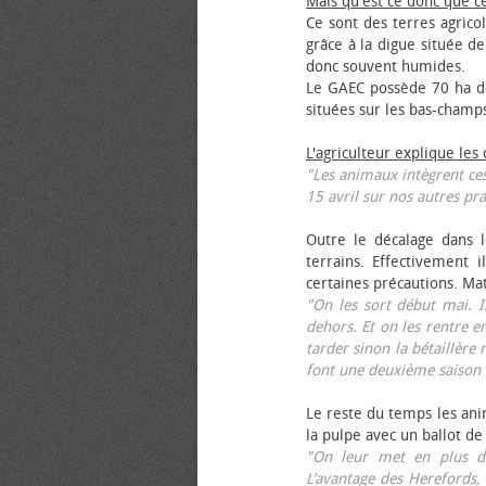
Mais qu'est ce donc que c
Ce sont des terres agrico
grâce à la digue située de
donc souvent humides.
Le GAEC possède 70 ha de
situées sur les bas-champ
L'agriculteur explique les
"Les animaux intègrent ces
15 avril sur nos autres pra
Outre le décalage dans l
terrains. Effectivement i
certaines précautions. Ma
"On les sort début mai. I
dehors. Et on les rentre e
tarder sinon la bétaillère 
font une deuxième saison 
Le reste du temps les anim
la pulpe avec un ballot de
"On leur met en plus de
L’avantage des Herefords,