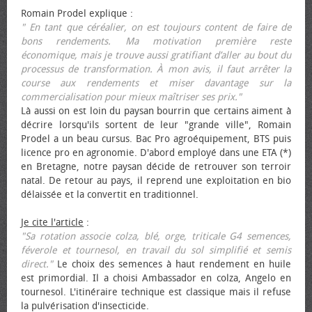
Romain Prodel explique :
" En tant que céréalier, on est toujours content de faire de
bons rendements. Ma motivation première reste
économique, mais je trouve aussi gratifiant d’aller au bout du
processus de transformation. À mon avis, il faut arrêter la
course aux rendements et miser davantage sur la
commercialisation pour mieux maîtriser ses prix."
Là aussi on est loin du paysan bourrin que certains aiment à
décrire lorsqu'ils sortent de leur "grande ville", Romain
Prodel a un beau cursus. Bac Pro agroéquipement, BTS puis
licence pro en agronomie. D'abord employé dans une ETA (*)
en Bretagne, notre paysan décide de retrouver son terroir
natal. De retour au pays, il reprend une exploitation en bio
délaissée et la convertit en traditionnel.
Je cite l'article
:
"Sa rotation associe colza, blé, orge, triticale G4 semences,
féverole et tournesol, en travail du sol simplifié et semis
direct."
Le choix des semences à haut rendement en huile
est primordial. Il a choisi Ambassador en colza, Angelo en
tournesol. L'itinéraire technique est classique mais il refuse
la pulvérisation d'insecticide.