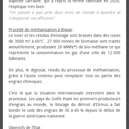
Baptiste Sarraute, qui a repris la ferme familiale en 2020,
l'explique très bien :
"On passait à peu près deux mois de l'année à épandre et
transporter ces effluents"
.
Procédé de méthanisation à Blajan
:
Le lisier et les résidus d'ensilage sont brassés dans des cuves
de 3000 m³ à 60°C . 27 000 tonnes de biomasse sont traités
annuellement, produisant 20 MWh(*) de bio-méthane ce qui
représente la consommation en gaz d'une ville de 12.000
habitants.
De plus, le digestat, résidu du processus de méthanisation,
grâce à l'azote contenu peut remplacer tout ou partie des
engrais chimiques.
C'est là que la situation internationale intervient dans le
processus. Les pays du Golfe étant les premiers producteurs
d'engrais au monde, le blocage du détroit d'Ormuz a fait
bondir le coût des engrais de 30 à 40 % depuis le début de
la guerre américano-iranienne.
Objectifs de l’État
: