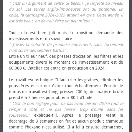
" C’est un argument de vente. Si besoin, je l’injecte au niveau
du sol. Les terres argilo-limoneuses ont du potentiel. En
colza, la campagne 2024-2025 atteint 44 q/ha. Cette année, il
est très beau, on devrait faire un peu mieux "
.
Tout cela est bien joli mais la transition demande des
investissements et du savoir faire.
" J’avais la volonté de produire autrement, sans forcément
trop sortir des sentiers battus"
.
Entre un trieur neuf, des presses d'occasion, les filtres et les
équipements divers le montant de l'investissement est de
60.000 €. L'atelier est entré en production en 2024.
Le travail est technique. Il faut trier les graines, éliminer les
poussières et surtout éviter tout échauffement. Ensuite le
temps de travail est long, presser 200 kg de matière brute
prend 6 à 7 heures pour obtenir 80 L d'huile.
" C’est le bon réglage pour ne pas avoir besoin d’être tout le
temps à côté et ne pas laisser trop d’huile dans les
tourteaux."
explique-t'il. Après le pressage vient le
décantage de 3 semaines en fût et aucun produit chimique
comme l'hexane n'est utilisé. Il a fallu ensuite démarcher,