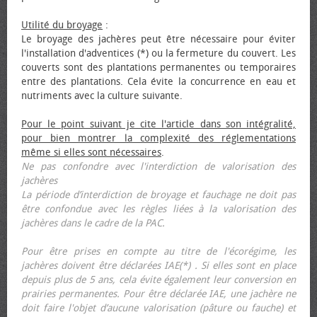
Utilité du broyage
:
Le broyage des jachères peut être nécessaire pour éviter
l'installation d'adventices (*) ou la fermeture du couvert. Les
couverts sont des plantations permanentes ou temporaires
entre des plantations. Cela évite la concurrence en eau et
nutriments avec la culture suivante.
Pour le point suivant je cite l'article dans son intégralité,
pour bien montrer la complexité des réglementations
même si elles sont nécessaires
.
Ne pas confondre avec l'interdiction de valorisation des
jachères
La période d’interdiction de broyage et fauchage ne doit pas
être confondue avec les règles liées à la valorisation des
jachères dans le cadre de la PAC.
Pour être prises en compte au titre de l'écorégime, les
jachères doivent être déclarées IAE(*) . Si elles sont en place
depuis plus de 5 ans, cela évite également leur conversion en
prairies permanentes. Pour être déclarée IAE, une jachère ne
doit faire l'objet d’aucune valorisation (pâture ou fauche) et