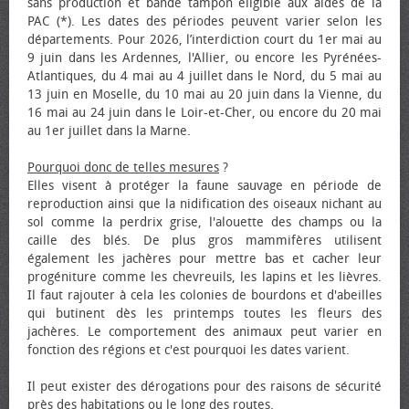
sans production et bande tampon éligible aux aides de la
PAC (*). Les dates des périodes peuvent varier selon les
départements. Pour 2026, l’interdiction court du 1er mai au
9 juin dans les Ardennes, l'Allier, ou encore les Pyrénées-
Atlantiques, du 4 mai au 4 juillet dans le Nord, du 5 mai au
13 juin en Moselle, du 10 mai au 20 juin dans la Vienne, du
16 mai au 24 juin dans le Loir-et-Cher, ou encore du 20 mai
au 1er juillet dans la Marne.
Pourquoi donc de telles mesures
?
Elles visent à protéger la faune sauvage en période de
reproduction ainsi que la nidification des oiseaux nichant au
sol comme la perdrix grise, l'alouette des champs ou la
caille des blés. De plus gros mammifères utilisent
également les jachères pour mettre bas et cacher leur
progéniture comme les chevreuils, les lapins et les lièvres.
Il faut rajouter à cela les colonies de bourdons et d'abeilles
qui butinent dès les printemps toutes les fleurs des
jachères. Le comportement des animaux peut varier en
fonction des régions et c'est pourquoi les dates varient.
Il peut exister des dérogations pour des raisons de sécurité
près des habitations ou le long des routes.