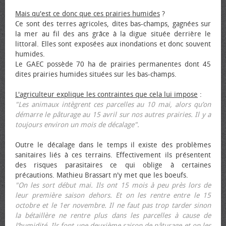
Mais qu'est ce donc que ces prairies humides
?
Ce sont des terres agricoles, dites bas-champs, gagnées sur
la mer au fil des ans grâce à la digue située derrière le
littoral. Elles sont exposées aux inondations et donc souvent
humides.
Le GAEC possède 70 ha de prairies permanentes dont 45
dites prairies humides situées sur les bas-champs.
L'agriculteur explique les contraintes que cela lui impose
:
"Les animaux intègrent ces parcelles au 10 mai, alors qu’on
démarre le pâturage au 15 avril sur nos autres prairies. Il y a
toujours environ un mois de décalage".
Outre le décalage dans le temps il existe des problèmes
sanitaires liés à ces terrains. Effectivement ils présentent
des risques parasitaires ce qui oblige à certaines
précautions. Mathieu Brassart n'y met que les bœufs.
"On les sort début mai. Ils ont 15 mois à peu près lors de
leur première saison dehors. Et on les rentre entre le 15
octobre et le 1er novembre. Il ne faut pas trop tarder sinon
la bétaillère ne rentre plus dans les parcelles à cause de
l’humidité. Ils font une deuxième saison de pâturage et on les