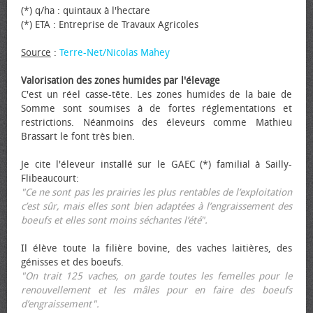
(*) q/ha : quintaux à l'hectare
(*) ETA : Entreprise de Travaux Agricoles
Source
:
Terre-Net/Nicolas Mahey
Valorisation des zones humides par l'élevage
C'est un réel casse-tête. Les zones humides de la baie de
Somme sont soumises à de fortes réglementations et
restrictions. Néanmoins des éleveurs comme Mathieu
Brassart le font très bien.
Je cite l'éleveur installé sur le GAEC (*) familial à Sailly-
Flibeaucourt:
"Ce ne sont pas les prairies les plus rentables de l’exploitation
c’est sûr, mais elles sont bien adaptées à l’engraissement des
bœufs et elles sont moins séchantes l’été".
Il élève toute la filière bovine, des vaches laitières, des
génisses et des bœufs.
"On trait 125 vaches, on garde toutes les femelles pour le
renouvellement et les mâles pour en faire des bœufs
d’engraissement".