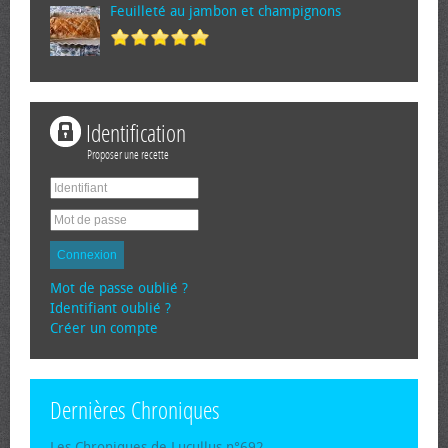
Feuilleté au jambon et champignons
Identification
Proposer une recette
Connexion
Mot de passe oublié ?
Identifiant oublié ?
Créer un compte
Dernières Chroniques
Les Chroniques de Lucullus n°692