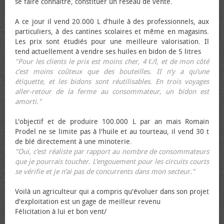
se faire connaître, constituer un réseau de vente.
A ce jour il vend 20.000 L d'huile à des professionnels, aux
particuliers, à des cantines scolaires et même en magasins.
Les prix sont étudiés pour une meilleure valorisation. Il
tend actuellement à vendre ses huiles en bidon de 5 litres
"Pour les clients le prix est moins cher, 4 €/l, et de mon côté
c’est moins coûteux que des bouteilles. II n’y a qu’une
étiquette, et les bidons sont réutilisables. En trois voyages
aller-retour de la ferme au consommateur, un bidon est
amorti."
L'objectif et de produire 100.000 L par an mais Romain
Prodel ne se limite pas à l'huile et au tourteau, il vend 30 t
de blé directement à une minoterie.
"Oui, c’est réaliste par rapport au nombre de consommateurs
que je pourrais toucher. L’engouement pour les circuits courts
se vérifie et je n’ai pas de concurrents dans mon secteur."
Voilà un agriculteur qui a compris qu'évoluer dans son projet
d'exploitation est un gage de meilleur revenu
Félicitation à lui et bon vent/