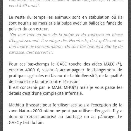
vend à 30 mois".
Le reste du temps les animaux sont en stabulation où ils
sont nourris au maïs et à la pulpe avec un ballot de fanes de
pois et du correcteur.
"On leur met en plus de la pulpe et du tourteau en phase
d’engraissement. L’avantage des Herefords, c’est qu’ils ont un
bon indice de consommation. On sort des bœufs à 350 kg de
carcasse, c’est correct !"
.
Pour ces bas-champs le GAEC touche des aides MAEC (*),
environ 4000 €, visant à accompagner le changement de
pratiques agricoles en faveur de la biodiversité, de la qualité
de l’eau et de la lutte contre l’érosion.
Il est concerné par le MAEC MHU(*) mais je vous passe les
détails c'est d'une complexité infernale.
Mathieu Brassart peut fertiliser ses sols à l'exception de la
zone Natura 2000 où on ne peut par utiliser d'engrais. Il y a
donc un retard autorisé au fauchage ou au pâturage. Le
GAEC y fait du foin.