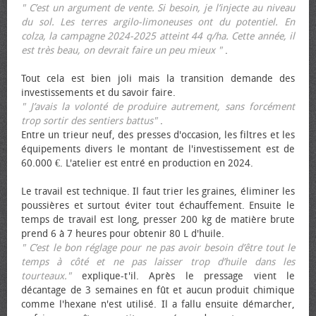
" C’est un argument de vente. Si besoin, je l’injecte au niveau
du sol. Les terres argilo-limoneuses ont du potentiel. En
colza, la campagne 2024-2025 atteint 44 q/ha. Cette année, il
est très beau, on devrait faire un peu mieux "
.
Tout cela est bien joli mais la transition demande des
investissements et du savoir faire.
" J’avais la volonté de produire autrement, sans forcément
trop sortir des sentiers battus"
.
Entre un trieur neuf, des presses d'occasion, les filtres et les
équipements divers le montant de l'investissement est de
60.000 €. L'atelier est entré en production en 2024.
Le travail est technique. Il faut trier les graines, éliminer les
poussières et surtout éviter tout échauffement. Ensuite le
temps de travail est long, presser 200 kg de matière brute
prend 6 à 7 heures pour obtenir 80 L d'huile.
" C’est le bon réglage pour ne pas avoir besoin d’être tout le
temps à côté et ne pas laisser trop d’huile dans les
tourteaux."
explique-t'il. Après le pressage vient le
décantage de 3 semaines en fût et aucun produit chimique
comme l'hexane n'est utilisé. Il a fallu ensuite démarcher,