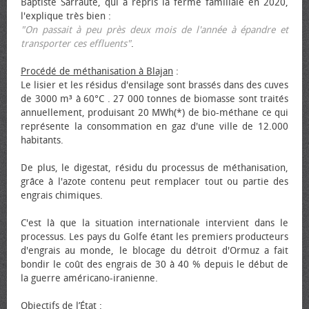
Baptiste Sarraute, qui a repris la ferme familiale en 2020,
l'explique très bien :
"On passait à peu près deux mois de l'année à épandre et
transporter ces effluents"
.
Procédé de méthanisation à Blajan
:
Le lisier et les résidus d'ensilage sont brassés dans des cuves
de 3000 m³ à 60°C . 27 000 tonnes de biomasse sont traités
annuellement, produisant 20 MWh(*) de bio-méthane ce qui
représente la consommation en gaz d'une ville de 12.000
habitants.
De plus, le digestat, résidu du processus de méthanisation,
grâce à l'azote contenu peut remplacer tout ou partie des
engrais chimiques.
C'est là que la situation internationale intervient dans le
processus. Les pays du Golfe étant les premiers producteurs
d'engrais au monde, le blocage du détroit d'Ormuz a fait
bondir le coût des engrais de 30 à 40 % depuis le début de
la guerre américano-iranienne.
Objectifs de l’État
: