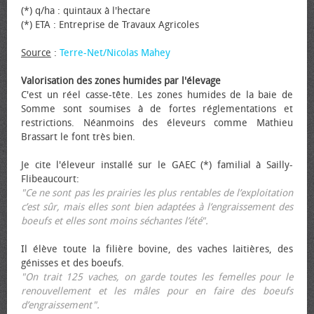
(*) q/ha : quintaux à l'hectare
(*) ETA : Entreprise de Travaux Agricoles
Source
:
Terre-Net/Nicolas Mahey
Valorisation des zones humides par l'élevage
C'est un réel casse-tête. Les zones humides de la baie de
Somme sont soumises à de fortes réglementations et
restrictions. Néanmoins des éleveurs comme Mathieu
Brassart le font très bien.
Je cite l'éleveur installé sur le GAEC (*) familial à Sailly-
Flibeaucourt:
"Ce ne sont pas les prairies les plus rentables de l’exploitation
c’est sûr, mais elles sont bien adaptées à l’engraissement des
bœufs et elles sont moins séchantes l’été".
Il élève toute la filière bovine, des vaches laitières, des
génisses et des bœufs.
"On trait 125 vaches, on garde toutes les femelles pour le
renouvellement et les mâles pour en faire des bœufs
d’engraissement".