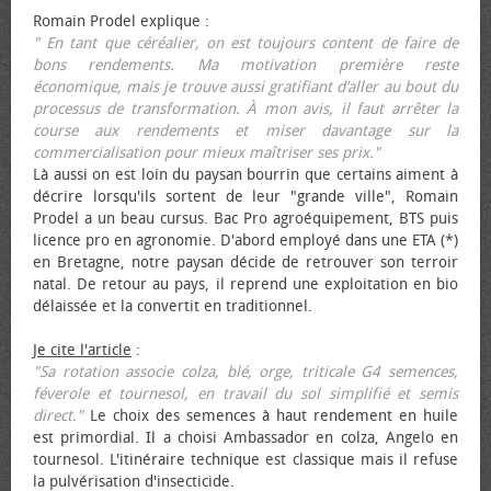
Romain Prodel explique :
" En tant que céréalier, on est toujours content de faire de
bons rendements. Ma motivation première reste
économique, mais je trouve aussi gratifiant d’aller au bout du
processus de transformation. À mon avis, il faut arrêter la
course aux rendements et miser davantage sur la
commercialisation pour mieux maîtriser ses prix."
Là aussi on est loin du paysan bourrin que certains aiment à
décrire lorsqu'ils sortent de leur "grande ville", Romain
Prodel a un beau cursus. Bac Pro agroéquipement, BTS puis
licence pro en agronomie. D'abord employé dans une ETA (*)
en Bretagne, notre paysan décide de retrouver son terroir
natal. De retour au pays, il reprend une exploitation en bio
délaissée et la convertit en traditionnel.
Je cite l'article
:
"Sa rotation associe colza, blé, orge, triticale G4 semences,
féverole et tournesol, en travail du sol simplifié et semis
direct."
Le choix des semences à haut rendement en huile
est primordial. Il a choisi Ambassador en colza, Angelo en
tournesol. L'itinéraire technique est classique mais il refuse
la pulvérisation d'insecticide.