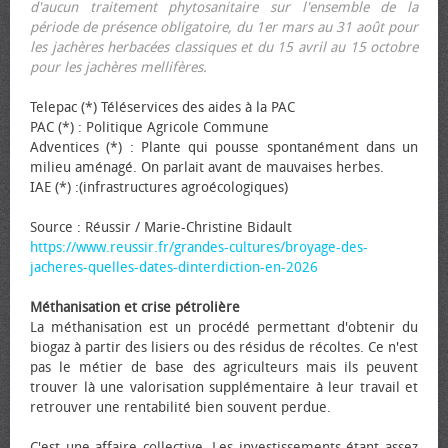
d'aucun traitement phytosanitaire sur l'ensemble de la
période de présence obligatoire, du 1er mars au 31 août pour
les jachères herbacées classiques et du 15 avril au 15 octobre
pour les jachères mellifères.
Telepac (*) Téléservices des aides à la PAC
PAC (*) : Politique Agricole Commune
Adventices (*) : Plante qui pousse spontanément dans un
milieu aménagé. On parlait avant de mauvaises herbes.
IAE (*) :(infrastructures agroécologiques)
Source : Réussir / Marie-Christine Bidault
https://www.reussir.fr/grandes-cultures/broyage-des-
jacheres-quelles-dates-dinterdiction-en-2026
Méthanisation et crise pétrolière
La méthanisation est un procédé permettant d'obtenir du
biogaz à partir des lisiers ou des résidus de récoltes. Ce n'est
pas le métier de base des agriculteurs mais ils peuvent
trouver là une valorisation supplémentaire à leur travail et
retrouver une rentabilité bien souvent perdue.
C'est une affaire collective. Les investissements étant assez