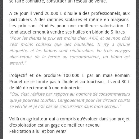
se faire connaître, constituer un réseau de vente.
A ce jour il vend 20.000 L d'huile à des professionnels, aux
particuliers, à des cantines scolaires et même en magasins.
Les prix sont étudiés pour une meilleure valorisation. Il
tend actuellement à vendre ses huiles en bidon de 5 litres
"Pour les clients le prix est moins cher, 4 €/l, et de mon côté
c’est moins coûteux que des bouteilles. II n’y a qu’une
étiquette, et les bidons sont réutilisables. En trois voyages
aller-retour de la ferme au consommateur, un bidon est
amorti."
L'objectif et de produire 100.000 L par an mais Romain
Prodel ne se limite pas à l'huile et au tourteau, il vend 30 t
de blé directement à une minoterie.
"Oui, c’est réaliste par rapport au nombre de consommateurs
que je pourrais toucher. L’engouement pour les circuits courts
se vérifie et je n’ai pas de concurrents dans mon secteur."
Voilà un agriculteur qui a compris qu'évoluer dans son projet
d'exploitation est un gage de meilleur revenu
Félicitation à lui et bon vent/