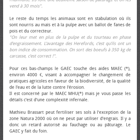
vend à 30 mois".
Le reste du temps les animaux sont en stabulation où ils
sont nourris au maïs et à la pulpe avec un ballot de fanes de
pois et du correcteur.
"On leur met en plus de la pulpe et du tourteau en phase
d’engraissement. L’avantage des Herefords, c’est qu’ils ont un
bon indice de consommation. On sort des bœufs à 350 kg de
carcasse, c’est correct !"
.
Pour ces bas-champs le GAEC touche des aides MAEC (*),
environ 4000 €, visant à accompagner le changement de
pratiques agricoles en faveur de la biodiversité, de la qualité
de l’eau et de la lutte contre l’érosion.
Il est concerné par le MAEC MHU(*) mais je vous passe les
détails c'est d'une complexité infernale.
Mathieu Brassart peut fertiliser ses sols à l'exception de la
zone Natura 2000 où on ne peut par utiliser d'engrais. Il y a
donc un retard autorisé au fauchage ou au pâturage. Le
GAEC y fait du foin.