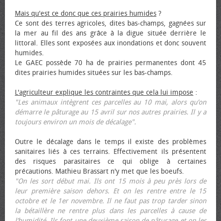
Mais qu'est ce donc que ces prairies humides
?
Ce sont des terres agricoles, dites bas-champs, gagnées sur
la mer au fil des ans grâce à la digue située derrière le
littoral. Elles sont exposées aux inondations et donc souvent
humides.
Le GAEC possède 70 ha de prairies permanentes dont 45
dites prairies humides situées sur les bas-champs.
L'agriculteur explique les contraintes que cela lui impose
:
"Les animaux intègrent ces parcelles au 10 mai, alors qu’on
démarre le pâturage au 15 avril sur nos autres prairies. Il y a
toujours environ un mois de décalage".
Outre le décalage dans le temps il existe des problèmes
sanitaires liés à ces terrains. Effectivement ils présentent
des risques parasitaires ce qui oblige à certaines
précautions. Mathieu Brassart n'y met que les bœufs.
"On les sort début mai. Ils ont 15 mois à peu près lors de
leur première saison dehors. Et on les rentre entre le 15
octobre et le 1er novembre. Il ne faut pas trop tarder sinon
la bétaillère ne rentre plus dans les parcelles à cause de
l’humidité. Ils font une deuxième saison de pâturage et on les