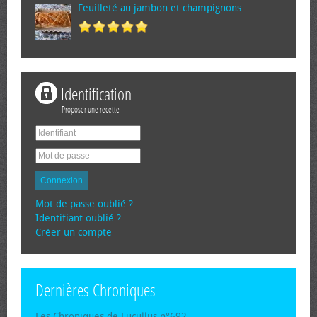
Feuilleté au jambon et champignons
Identification
Proposer une recette
Connexion
Mot de passe oublié ?
Identifiant oublié ?
Créer un compte
Dernières Chroniques
Les Chroniques de Lucullus n°692