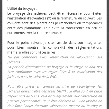
Utilité du broyage
:
Le broyage des jachères peut être nécessaire pour éviter
l'installation d'adventices (*) ou la fermeture du couvert. Les
couverts sont des plantations permanentes ou temporaires
entre des plantations. Cela évite la concurrence en eau et
nutriments avec la culture suivante.
Pour le point suivant je cite l'article dans son intégralité,
pour bien montrer la complexité des réglementations
même si elles sont nécessaires
.
Ne pas confondre avec l'interdiction de valorisation des
jachères
La période d’interdiction de broyage et fauchage ne doit pas
être confondue avec les règles liées à la valorisation des
jachères dans le cadre de la PAC.
Pour être prises en compte au titre de l'écorégime, les
jachères doivent être déclarées IAE(*) . Si elles sont en place
depuis plus de 5 ans, cela évite également leur conversion en
prairies permanentes. Pour être déclarée IAE, une jachère ne
doit faire l'objet d’aucune valorisation (pâture ou fauche) et