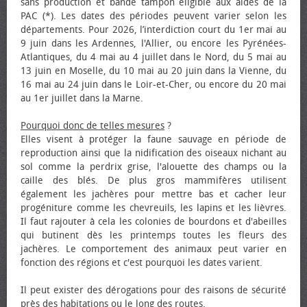
sans production et bande tampon éligible aux aides de la
PAC (*). Les dates des périodes peuvent varier selon les
départements. Pour 2026, l’interdiction court du 1er mai au
9 juin dans les Ardennes, l'Allier, ou encore les Pyrénées-
Atlantiques, du 4 mai au 4 juillet dans le Nord, du 5 mai au
13 juin en Moselle, du 10 mai au 20 juin dans la Vienne, du
16 mai au 24 juin dans le Loir-et-Cher, ou encore du 20 mai
au 1er juillet dans la Marne.
Pourquoi donc de telles mesures
?
Elles visent à protéger la faune sauvage en période de
reproduction ainsi que la nidification des oiseaux nichant au
sol comme la perdrix grise, l'alouette des champs ou la
caille des blés. De plus gros mammifères utilisent
également les jachères pour mettre bas et cacher leur
progéniture comme les chevreuils, les lapins et les lièvres.
Il faut rajouter à cela les colonies de bourdons et d'abeilles
qui butinent dès les printemps toutes les fleurs des
jachères. Le comportement des animaux peut varier en
fonction des régions et c'est pourquoi les dates varient.
Il peut exister des dérogations pour des raisons de sécurité
près des habitations ou le long des routes.