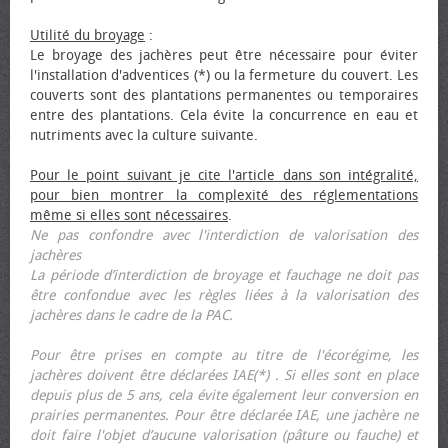
Utilité du broyage
:
Le broyage des jachères peut être nécessaire pour éviter
l'installation d'adventices (*) ou la fermeture du couvert. Les
couverts sont des plantations permanentes ou temporaires
entre des plantations. Cela évite la concurrence en eau et
nutriments avec la culture suivante.
Pour le point suivant je cite l'article dans son intégralité,
pour bien montrer la complexité des réglementations
même si elles sont nécessaires
.
Ne pas confondre avec l'interdiction de valorisation des
jachères
La période d’interdiction de broyage et fauchage ne doit pas
être confondue avec les règles liées à la valorisation des
jachères dans le cadre de la PAC.
Pour être prises en compte au titre de l'écorégime, les
jachères doivent être déclarées IAE(*) . Si elles sont en place
depuis plus de 5 ans, cela évite également leur conversion en
prairies permanentes. Pour être déclarée IAE, une jachère ne
doit faire l'objet d’aucune valorisation (pâture ou fauche) et