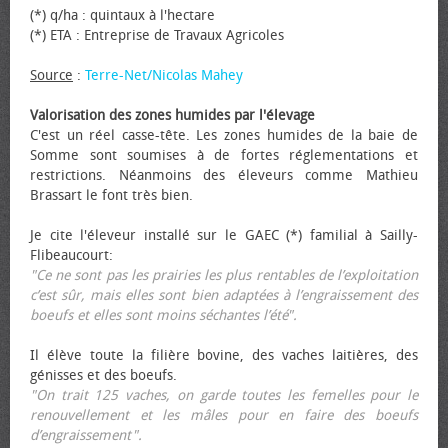
(*) q/ha : quintaux à l'hectare
(*) ETA : Entreprise de Travaux Agricoles
Source
:
Terre-Net/Nicolas Mahey
Valorisation des zones humides par l'élevage
C'est un réel casse-tête. Les zones humides de la baie de
Somme sont soumises à de fortes réglementations et
restrictions. Néanmoins des éleveurs comme Mathieu
Brassart le font très bien.
Je cite l'éleveur installé sur le GAEC (*) familial à Sailly-
Flibeaucourt:
"Ce ne sont pas les prairies les plus rentables de l’exploitation
c’est sûr, mais elles sont bien adaptées à l’engraissement des
bœufs et elles sont moins séchantes l’été".
Il élève toute la filière bovine, des vaches laitières, des
génisses et des bœufs.
"On trait 125 vaches, on garde toutes les femelles pour le
renouvellement et les mâles pour en faire des bœufs
d’engraissement".