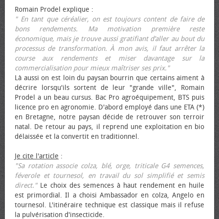
Romain Prodel explique :
" En tant que céréalier, on est toujours content de faire de
bons rendements. Ma motivation première reste
économique, mais je trouve aussi gratifiant d’aller au bout du
processus de transformation. À mon avis, il faut arrêter la
course aux rendements et miser davantage sur la
commercialisation pour mieux maîtriser ses prix."
Là aussi on est loin du paysan bourrin que certains aiment à
décrire lorsqu'ils sortent de leur "grande ville", Romain
Prodel a un beau cursus. Bac Pro agroéquipement, BTS puis
licence pro en agronomie. D'abord employé dans une ETA (*)
en Bretagne, notre paysan décide de retrouver son terroir
natal. De retour au pays, il reprend une exploitation en bio
délaissée et la convertit en traditionnel.
Je cite l'article
:
"Sa rotation associe colza, blé, orge, triticale G4 semences,
féverole et tournesol, en travail du sol simplifié et semis
direct."
Le choix des semences à haut rendement en huile
est primordial. Il a choisi Ambassador en colza, Angelo en
tournesol. L'itinéraire technique est classique mais il refuse
la pulvérisation d'insecticide.