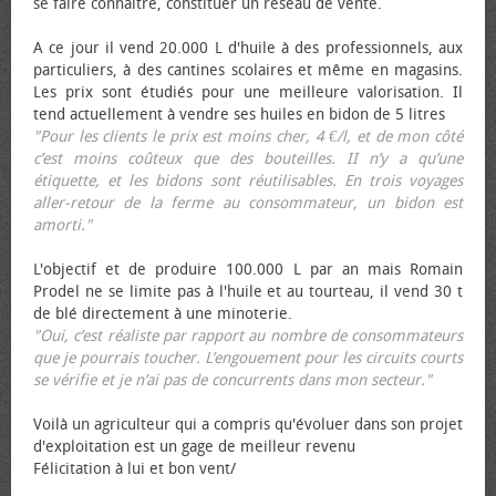
se faire connaître, constituer un réseau de vente.
A ce jour il vend 20.000 L d'huile à des professionnels, aux
particuliers, à des cantines scolaires et même en magasins.
Les prix sont étudiés pour une meilleure valorisation. Il
tend actuellement à vendre ses huiles en bidon de 5 litres
"Pour les clients le prix est moins cher, 4 €/l, et de mon côté
c’est moins coûteux que des bouteilles. II n’y a qu’une
étiquette, et les bidons sont réutilisables. En trois voyages
aller-retour de la ferme au consommateur, un bidon est
amorti."
L'objectif et de produire 100.000 L par an mais Romain
Prodel ne se limite pas à l'huile et au tourteau, il vend 30 t
de blé directement à une minoterie.
"Oui, c’est réaliste par rapport au nombre de consommateurs
que je pourrais toucher. L’engouement pour les circuits courts
se vérifie et je n’ai pas de concurrents dans mon secteur."
Voilà un agriculteur qui a compris qu'évoluer dans son projet
d'exploitation est un gage de meilleur revenu
Félicitation à lui et bon vent/