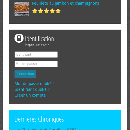
Feuilleté au jambon et champignons
Identification
Proposer une recette
Connexion
Mot de passe oublié ?
Identifiant oublié ?
Créer un compte
Dernières Chroniques
Les Chroniques de Lucullus n°692