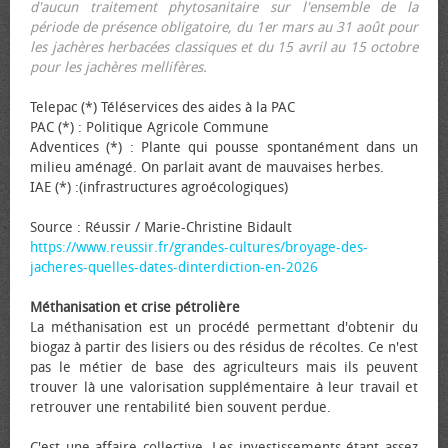
d'aucun traitement phytosanitaire sur l'ensemble de la
période de présence obligatoire, du 1er mars au 31 août pour
les jachères herbacées classiques et du 15 avril au 15 octobre
pour les jachères mellifères.
Telepac (*) Téléservices des aides à la PAC
PAC (*) : Politique Agricole Commune
Adventices (*) : Plante qui pousse spontanément dans un
milieu aménagé. On parlait avant de mauvaises herbes.
IAE (*) :(infrastructures agroécologiques)
Source : Réussir / Marie-Christine Bidault
https://www.reussir.fr/grandes-cultures/broyage-des-
jacheres-quelles-dates-dinterdiction-en-2026
Méthanisation et crise pétrolière
La méthanisation est un procédé permettant d'obtenir du
biogaz à partir des lisiers ou des résidus de récoltes. Ce n'est
pas le métier de base des agriculteurs mais ils peuvent
trouver là une valorisation supplémentaire à leur travail et
retrouver une rentabilité bien souvent perdue.
C'est une affaire collective. Les investissements étant assez