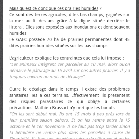
Mais qu'est ce donc que ces prairies humides
?
Ce sont des terres agricoles, dites bas-champs, gagnées sur
la mer au fil des ans grâce à la digue située derrière le
littoral. Elles sont exposées aux inondations et donc souvent
humides.
Le GAEC possède 70 ha de prairies permanentes dont 45
dites prairies humides situées sur les bas-champs.
L'agriculteur explique les contraintes que cela lui impose
:
"Les animaux intègrent ces parcelles au 10 mai, alors qu’on
démarre le pâturage au 15 avril sur nos autres prairies. Il y a
toujours environ un mois de décalage".
Outre le décalage dans le temps il existe des problèmes
sanitaires liés à ces terrains. Effectivement ils présentent
des risques parasitaires ce qui oblige à certaines
précautions. Mathieu Brassart n'y met que les bœufs.
"On les sort début mai. Ils ont 15 mois à peu près lors de
leur première saison dehors. Et on les rentre entre le 15
octobre et le 1er novembre. Il ne faut pas trop tarder sinon
la bétaillère ne rentre plus dans les parcelles à cause de
l’humidité. Ils font une deuxième saison de pâturage et on les