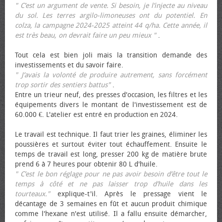
" C’est un argument de vente. Si besoin, je l’injecte au niveau
du sol. Les terres argilo-limoneuses ont du potentiel. En
colza, la campagne 2024-2025 atteint 44 q/ha. Cette année, il
est très beau, on devrait faire un peu mieux "
.
Tout cela est bien joli mais la transition demande des
investissements et du savoir faire.
" J’avais la volonté de produire autrement, sans forcément
trop sortir des sentiers battus"
.
Entre un trieur neuf, des presses d'occasion, les filtres et les
équipements divers le montant de l'investissement est de
60.000 €. L'atelier est entré en production en 2024.
Le travail est technique. Il faut trier les graines, éliminer les
poussières et surtout éviter tout échauffement. Ensuite le
temps de travail est long, presser 200 kg de matière brute
prend 6 à 7 heures pour obtenir 80 L d'huile.
" C’est le bon réglage pour ne pas avoir besoin d’être tout le
temps à côté et ne pas laisser trop d’huile dans les
tourteaux."
explique-t'il. Après le pressage vient le
décantage de 3 semaines en fût et aucun produit chimique
comme l'hexane n'est utilisé. Il a fallu ensuite démarcher,