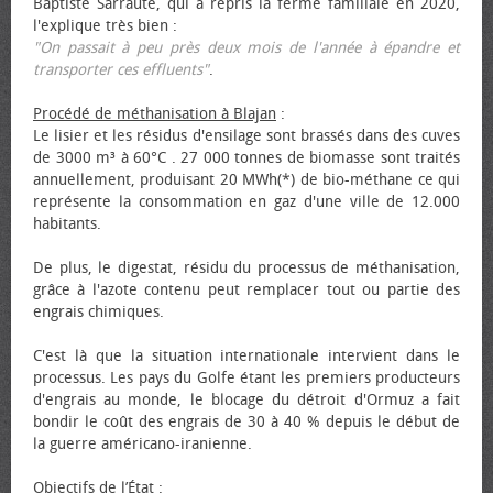
Baptiste Sarraute, qui a repris la ferme familiale en 2020,
l'explique très bien :
"On passait à peu près deux mois de l'année à épandre et
transporter ces effluents"
.
Procédé de méthanisation à Blajan
:
Le lisier et les résidus d'ensilage sont brassés dans des cuves
de 3000 m³ à 60°C . 27 000 tonnes de biomasse sont traités
annuellement, produisant 20 MWh(*) de bio-méthane ce qui
représente la consommation en gaz d'une ville de 12.000
habitants.
De plus, le digestat, résidu du processus de méthanisation,
grâce à l'azote contenu peut remplacer tout ou partie des
engrais chimiques.
C'est là que la situation internationale intervient dans le
processus. Les pays du Golfe étant les premiers producteurs
d'engrais au monde, le blocage du détroit d'Ormuz a fait
bondir le coût des engrais de 30 à 40 % depuis le début de
la guerre américano-iranienne.
Objectifs de l’État
: