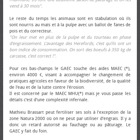
vend à 30 mois".
Le reste du temps les animaux sont en stabulation où ils
sont nourris au maïs et à la pulpe avec un ballot de fanes de
pois et du correcteur.
"On leur met en plus de la pulpe et du tourteau en phase
d’engraissement. L’avantage des Herefords, c’est qu’ils ont un
bon indice de consommation. On sort des bœufs à 350 kg de
carcasse, c’est correct !"
.
Pour ces bas-champs le GAEC touche des aides MAEC (*),
environ 4000 €, visant à accompagner le changement de
pratiques agricoles en faveur de la biodiversité, de la qualité
de l’eau et de la lutte contre l’érosion.
Il est concerné par le MAEC MHU(*) mais je vous passe les
détails c'est d'une complexité infernale.
Mathieu Brassart peut fertiliser ses sols à l'exception de la
zone Natura 2000 où on ne peut par utiliser d'engrais. Il y a
donc un retard autorisé au fauchage ou au pâturage. Le
GAEC y fait du foin.