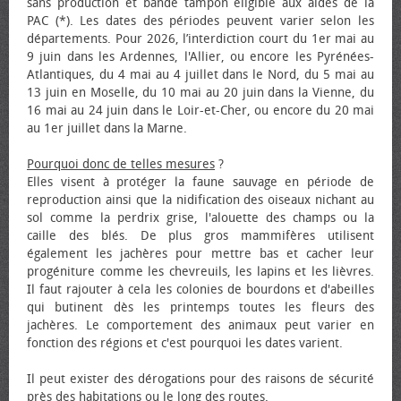
sans production et bande tampon éligible aux aides de la
PAC (*). Les dates des périodes peuvent varier selon les
départements. Pour 2026, l’interdiction court du 1er mai au
9 juin dans les Ardennes, l'Allier, ou encore les Pyrénées-
Atlantiques, du 4 mai au 4 juillet dans le Nord, du 5 mai au
13 juin en Moselle, du 10 mai au 20 juin dans la Vienne, du
16 mai au 24 juin dans le Loir-et-Cher, ou encore du 20 mai
au 1er juillet dans la Marne.
Pourquoi donc de telles mesures
?
Elles visent à protéger la faune sauvage en période de
reproduction ainsi que la nidification des oiseaux nichant au
sol comme la perdrix grise, l'alouette des champs ou la
caille des blés. De plus gros mammifères utilisent
également les jachères pour mettre bas et cacher leur
progéniture comme les chevreuils, les lapins et les lièvres.
Il faut rajouter à cela les colonies de bourdons et d'abeilles
qui butinent dès les printemps toutes les fleurs des
jachères. Le comportement des animaux peut varier en
fonction des régions et c'est pourquoi les dates varient.
Il peut exister des dérogations pour des raisons de sécurité
près des habitations ou le long des routes.