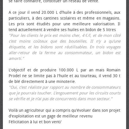
se faire connaître, constituer un réseau de vente.
A ce jour il vend 20.000 L d'huile à des professionnels, aux
particuliers, à des cantines scolaires et même en magasins.
Les prix sont étudiés pour une meilleure valorisation. Il
tend actuellement à vendre ses huiles en bidon de 5 litres
"Pour les clients le prix est moins cher, 4 €/l, et de mon côté
c’est moins coûteux que des bouteilles. II n’y a qu’une
étiquette, et les bidons sont réutilisables. En trois voyages
aller-retour de la ferme au consommateur, un bidon est
amorti."
L'objectif et de produire 100.000 L par an mais Romain
Prodel ne se limite pas à l'huile et au tourteau, il vend 30 t
de blé directement à une minoterie.
"Oui, c’est réaliste par rapport au nombre de consommateurs
que je pourrais toucher. L’engouement pour les circuits courts
se vérifie et je n’ai pas de concurrents dans mon secteur."
Voilà un agriculteur qui a compris qu'évoluer dans son projet
d'exploitation est un gage de meilleur revenu
Félicitation à lui et bon vent/