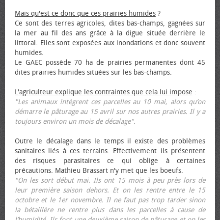
Mais qu'est ce donc que ces prairies humides
?
Ce sont des terres agricoles, dites bas-champs, gagnées sur
la mer au fil des ans grâce à la digue située derrière le
littoral. Elles sont exposées aux inondations et donc souvent
humides.
Le GAEC possède 70 ha de prairies permanentes dont 45
dites prairies humides situées sur les bas-champs.
L'agriculteur explique les contraintes que cela lui impose
:
"Les animaux intègrent ces parcelles au 10 mai, alors qu’on
démarre le pâturage au 15 avril sur nos autres prairies. Il y a
toujours environ un mois de décalage".
Outre le décalage dans le temps il existe des problèmes
sanitaires liés à ces terrains. Effectivement ils présentent
des risques parasitaires ce qui oblige à certaines
précautions. Mathieu Brassart n'y met que les bœufs.
"On les sort début mai. Ils ont 15 mois à peu près lors de
leur première saison dehors. Et on les rentre entre le 15
octobre et le 1er novembre. Il ne faut pas trop tarder sinon
la bétaillère ne rentre plus dans les parcelles à cause de
l’humidité. Ils font une deuxième saison de pâturage et on les