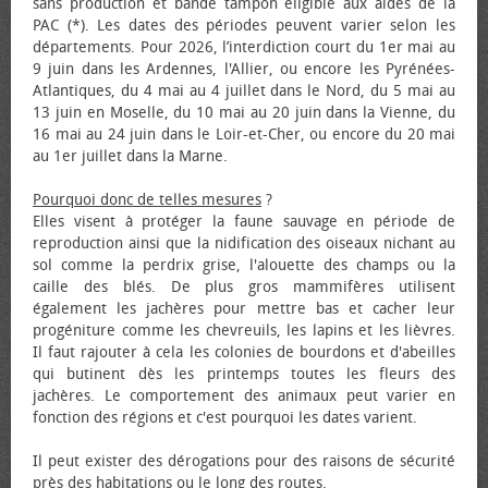
sans production et bande tampon éligible aux aides de la
PAC (*). Les dates des périodes peuvent varier selon les
départements. Pour 2026, l’interdiction court du 1er mai au
9 juin dans les Ardennes, l'Allier, ou encore les Pyrénées-
Atlantiques, du 4 mai au 4 juillet dans le Nord, du 5 mai au
13 juin en Moselle, du 10 mai au 20 juin dans la Vienne, du
16 mai au 24 juin dans le Loir-et-Cher, ou encore du 20 mai
au 1er juillet dans la Marne.
Pourquoi donc de telles mesures
?
Elles visent à protéger la faune sauvage en période de
reproduction ainsi que la nidification des oiseaux nichant au
sol comme la perdrix grise, l'alouette des champs ou la
caille des blés. De plus gros mammifères utilisent
également les jachères pour mettre bas et cacher leur
progéniture comme les chevreuils, les lapins et les lièvres.
Il faut rajouter à cela les colonies de bourdons et d'abeilles
qui butinent dès les printemps toutes les fleurs des
jachères. Le comportement des animaux peut varier en
fonction des régions et c'est pourquoi les dates varient.
Il peut exister des dérogations pour des raisons de sécurité
près des habitations ou le long des routes.