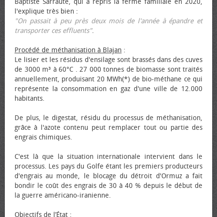
Baptiste Sarraute, qui a repris la ferme familiale en 2020,
l'explique très bien :
"On passait à peu près deux mois de l'année à épandre et
transporter ces effluents"
.
Procédé de méthanisation à Blajan
:
Le lisier et les résidus d'ensilage sont brassés dans des cuves
de 3000 m³ à 60°C . 27 000 tonnes de biomasse sont traités
annuellement, produisant 20 MWh(*) de bio-méthane ce qui
représente la consommation en gaz d'une ville de 12.000
habitants.
De plus, le digestat, résidu du processus de méthanisation,
grâce à l'azote contenu peut remplacer tout ou partie des
engrais chimiques.
C'est là que la situation internationale intervient dans le
processus. Les pays du Golfe étant les premiers producteurs
d'engrais au monde, le blocage du détroit d'Ormuz a fait
bondir le coût des engrais de 30 à 40 % depuis le début de
la guerre américano-iranienne.
Objectifs de l’État
: