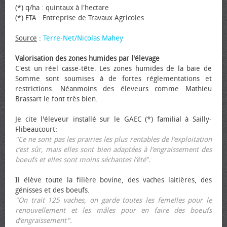
(*) q/ha : quintaux à l'hectare
(*) ETA : Entreprise de Travaux Agricoles
Source
:
Terre-Net/Nicolas Mahey
Valorisation des zones humides par l'élevage
C'est un réel casse-tête. Les zones humides de la baie de
Somme sont soumises à de fortes réglementations et
restrictions. Néanmoins des éleveurs comme Mathieu
Brassart le font très bien.
Je cite l'éleveur installé sur le GAEC (*) familial à Sailly-
Flibeaucourt:
"Ce ne sont pas les prairies les plus rentables de l’exploitation
c’est sûr, mais elles sont bien adaptées à l’engraissement des
bœufs et elles sont moins séchantes l’été".
Il élève toute la filière bovine, des vaches laitières, des
génisses et des bœufs.
"On trait 125 vaches, on garde toutes les femelles pour le
renouvellement et les mâles pour en faire des bœufs
d’engraissement".