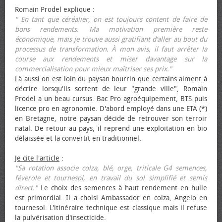
Romain Prodel explique :
" En tant que céréalier, on est toujours content de faire de
bons rendements. Ma motivation première reste
économique, mais je trouve aussi gratifiant d’aller au bout du
processus de transformation. À mon avis, il faut arrêter la
course aux rendements et miser davantage sur la
commercialisation pour mieux maîtriser ses prix."
Là aussi on est loin du paysan bourrin que certains aiment à
décrire lorsqu'ils sortent de leur "grande ville", Romain
Prodel a un beau cursus. Bac Pro agroéquipement, BTS puis
licence pro en agronomie. D'abord employé dans une ETA (*)
en Bretagne, notre paysan décide de retrouver son terroir
natal. De retour au pays, il reprend une exploitation en bio
délaissée et la convertit en traditionnel.
Je cite l'article
:
"Sa rotation associe colza, blé, orge, triticale G4 semences,
féverole et tournesol, en travail du sol simplifié et semis
direct."
Le choix des semences à haut rendement en huile
est primordial. Il a choisi Ambassador en colza, Angelo en
tournesol. L'itinéraire technique est classique mais il refuse
la pulvérisation d'insecticide.