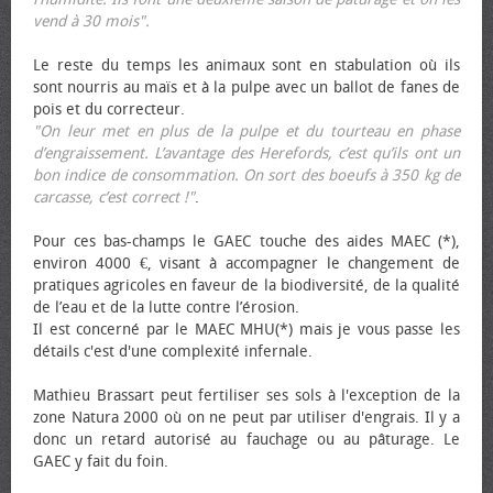
vend à 30 mois".
Le reste du temps les animaux sont en stabulation où ils
sont nourris au maïs et à la pulpe avec un ballot de fanes de
pois et du correcteur.
"On leur met en plus de la pulpe et du tourteau en phase
d’engraissement. L’avantage des Herefords, c’est qu’ils ont un
bon indice de consommation. On sort des bœufs à 350 kg de
carcasse, c’est correct !"
.
Pour ces bas-champs le GAEC touche des aides MAEC (*),
environ 4000 €, visant à accompagner le changement de
pratiques agricoles en faveur de la biodiversité, de la qualité
de l’eau et de la lutte contre l’érosion.
Il est concerné par le MAEC MHU(*) mais je vous passe les
détails c'est d'une complexité infernale.
Mathieu Brassart peut fertiliser ses sols à l'exception de la
zone Natura 2000 où on ne peut par utiliser d'engrais. Il y a
donc un retard autorisé au fauchage ou au pâturage. Le
GAEC y fait du foin.