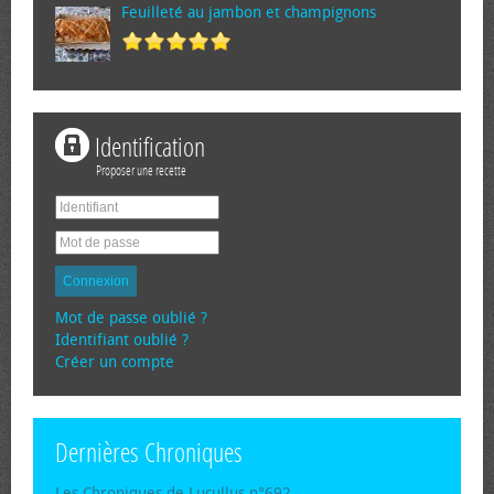
Feuilleté au jambon et champignons
Identification
Proposer une recette
Connexion
Mot de passe oublié ?
Identifiant oublié ?
Créer un compte
Dernières Chroniques
Les Chroniques de Lucullus n°692