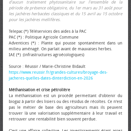
d'aucun traitement phytosanitaire sur l'ensemble de la
période de présence obligatoire, du 1er mars au 31 août pour
les jachères herbacées classiques et du 15 avril au 15 octobre
pour les jachères mellifères.
Telepac (*) Téléservices des aides à la PAC
PAC (*) : Politique Agricole Commune
Adventices (*) : Plante qui pousse spontanément dans un
milieu aménagé. On parlait avant de mauvaises herbes.
IAE (*) :(infrastructures agroécologiques)
Source : Réussir / Marie-Christine Bidault
https://www.reussir.fr/grandes-cultures/broyage-des-
jacheres-quelles-dates-dinterdiction-en-2026
Méthanisation et crise pétrolière
La méthanisation est un procédé permettant d'obtenir du
biogaz à partir des lisiers ou des résidus de récoltes. Ce n'est
pas le métier de base des agriculteurs mais ils peuvent
trouver là une valorisation supplémentaire à leur travail et
retrouver une rentabilité bien souvent perdue.
C'est une affaire collective. Les investissements étant assez