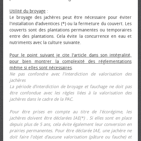
Utilité du broyage
:
Le broyage des jachères peut être nécessaire pour éviter
l'installation d'adventices (*) ou la fermeture du couvert. Les
couverts sont des plantations permanentes ou temporaires
entre des plantations. Cela évite la concurrence en eau et
nutriments avec la culture suivante.
Pour le point suivant je cite l'article dans son intégralité,
pour bien montrer la complexité des réglementations
même si elles sont nécessaires
.
Ne pas confondre avec l'interdiction de valorisation des
jachères
La période d’interdiction de broyage et fauchage ne doit pas
être confondue avec les règles liées à la valorisation des
jachères dans le cadre de la PAC.
Pour être prises en compte au titre de l'écorégime, les
jachères doivent être déclarées IAE(*) . Si elles sont en place
depuis plus de 5 ans, cela évite également leur conversion en
prairies permanentes. Pour être déclarée IAE, une jachère ne
doit faire l'objet d’aucune valorisation (pâture ou fauche) et