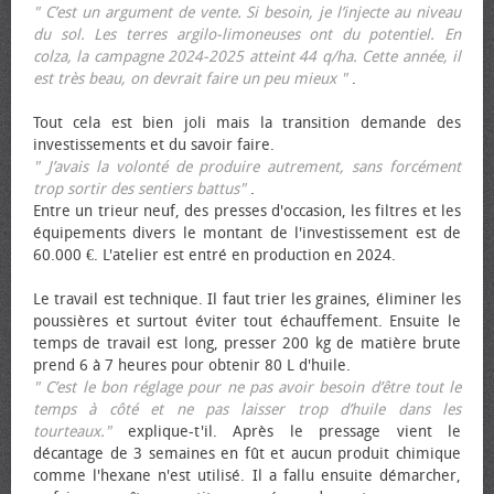
" C’est un argument de vente. Si besoin, je l’injecte au niveau
du sol. Les terres argilo-limoneuses ont du potentiel. En
colza, la campagne 2024-2025 atteint 44 q/ha. Cette année, il
est très beau, on devrait faire un peu mieux "
.
Tout cela est bien joli mais la transition demande des
investissements et du savoir faire.
" J’avais la volonté de produire autrement, sans forcément
trop sortir des sentiers battus"
.
Entre un trieur neuf, des presses d'occasion, les filtres et les
équipements divers le montant de l'investissement est de
60.000 €. L'atelier est entré en production en 2024.
Le travail est technique. Il faut trier les graines, éliminer les
poussières et surtout éviter tout échauffement. Ensuite le
temps de travail est long, presser 200 kg de matière brute
prend 6 à 7 heures pour obtenir 80 L d'huile.
" C’est le bon réglage pour ne pas avoir besoin d’être tout le
temps à côté et ne pas laisser trop d’huile dans les
tourteaux."
explique-t'il. Après le pressage vient le
décantage de 3 semaines en fût et aucun produit chimique
comme l'hexane n'est utilisé. Il a fallu ensuite démarcher,