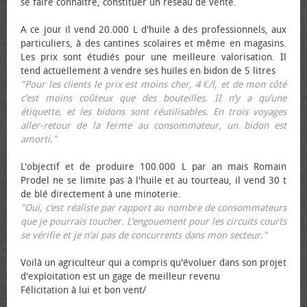
se faire connaître, constituer un réseau de vente.
A ce jour il vend 20.000 L d'huile à des professionnels, aux
particuliers, à des cantines scolaires et même en magasins.
Les prix sont étudiés pour une meilleure valorisation. Il
tend actuellement à vendre ses huiles en bidon de 5 litres
"Pour les clients le prix est moins cher, 4 €/l, et de mon côté
c’est moins coûteux que des bouteilles. II n’y a qu’une
étiquette, et les bidons sont réutilisables. En trois voyages
aller-retour de la ferme au consommateur, un bidon est
amorti."
L'objectif et de produire 100.000 L par an mais Romain
Prodel ne se limite pas à l'huile et au tourteau, il vend 30 t
de blé directement à une minoterie.
"Oui, c’est réaliste par rapport au nombre de consommateurs
que je pourrais toucher. L’engouement pour les circuits courts
se vérifie et je n’ai pas de concurrents dans mon secteur."
Voilà un agriculteur qui a compris qu'évoluer dans son projet
d'exploitation est un gage de meilleur revenu
Félicitation à lui et bon vent/