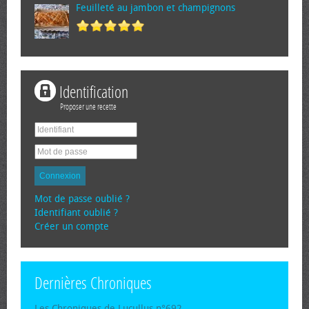
Feuilleté au jambon et champignons
Identification
Proposer une recette
Connexion
Mot de passe oublié ?
Identifiant oublié ?
Créer un compte
Dernières Chroniques
Les Chroniques de Lucullus n°692