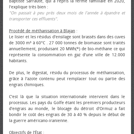
Baptiste Sarraute, qui a repris la ferme familiale en 2020,
l'explique très bien :
"On passait à peu près deux mois de l'année à épandre et
transporter ces effluents"
.
Procédé de méthanisation à Blajan
:
Le lisier et les résidus d'ensilage sont brassés dans des cuves
de 3000 m³ à 60°C . 27 000 tonnes de biomasse sont traités
annuellement, produisant 20 MWh(*) de bio-méthane ce qui
représente la consommation en gaz d'une ville de 12.000
habitants.
De plus, le digestat, résidu du processus de méthanisation,
grâce à l'azote contenu peut remplacer tout ou partie des
engrais chimiques.
C'est là que la situation internationale intervient dans le
processus. Les pays du Golfe étant les premiers producteurs
d'engrais au monde, le blocage du détroit d'Ormuz a fait
bondir le coût des engrais de 30 à 40 % depuis le début de
la guerre américano-iranienne.
Objectifs de l’État
: