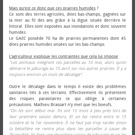
Mais qu'est ce donc que ces prairies humides
?
Ce sont des terres agricoles, dites bas-champs, gagnées sur
la mer au fil des ans grâce à la digue située derrière le
littoral. Elles sont exposées aux inondations et donc souvent
humides.
Le GAEC possède 70 ha de prairies permanentes dont 45
dites prairies humides situées sur les bas-champs.
L'agriculteur explique les contraintes que cela lui impose
:
"Les animaux intègrent ces parcelles au 10 mai, alors qu’on
démarre le pâturage au 15 avril sur nos autres prairies. Il y a
toujours environ un mois de décalage".
Outre le décalage dans le temps il existe des problèmes
sanitaires liés à ces terrains. Effectivement ils présentent
des risques parasitaires ce qui oblige à certaines
précautions. Mathieu Brassart n'y met que les bœufs.
"On les sort début mai. Ils ont 15 mois à peu près lors de
leur première saison dehors. Et on les rentre entre le 15
octobre et le 1er novembre. Il ne faut pas trop tarder sinon
la bétaillère ne rentre plus dans les parcelles à cause de
l’humidité. Ils font une deuxième saison de pâturage et on les