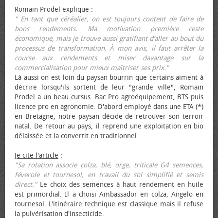
Romain Prodel explique :
" En tant que céréalier, on est toujours content de faire de
bons rendements. Ma motivation première reste
économique, mais je trouve aussi gratifiant d’aller au bout du
processus de transformation. À mon avis, il faut arrêter la
course aux rendements et miser davantage sur la
commercialisation pour mieux maîtriser ses prix."
Là aussi on est loin du paysan bourrin que certains aiment à
décrire lorsqu'ils sortent de leur "grande ville", Romain
Prodel a un beau cursus. Bac Pro agroéquipement, BTS puis
licence pro en agronomie. D'abord employé dans une ETA (*)
en Bretagne, notre paysan décide de retrouver son terroir
natal. De retour au pays, il reprend une exploitation en bio
délaissée et la convertit en traditionnel.
Je cite l'article
:
"Sa rotation associe colza, blé, orge, triticale G4 semences,
féverole et tournesol, en travail du sol simplifié et semis
direct."
Le choix des semences à haut rendement en huile
est primordial. Il a choisi Ambassador en colza, Angelo en
tournesol. L'itinéraire technique est classique mais il refuse
la pulvérisation d'insecticide.