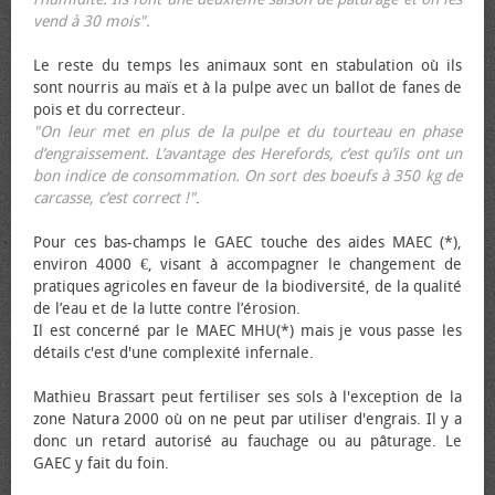
vend à 30 mois".
Le reste du temps les animaux sont en stabulation où ils
sont nourris au maïs et à la pulpe avec un ballot de fanes de
pois et du correcteur.
"On leur met en plus de la pulpe et du tourteau en phase
d’engraissement. L’avantage des Herefords, c’est qu’ils ont un
bon indice de consommation. On sort des bœufs à 350 kg de
carcasse, c’est correct !"
.
Pour ces bas-champs le GAEC touche des aides MAEC (*),
environ 4000 €, visant à accompagner le changement de
pratiques agricoles en faveur de la biodiversité, de la qualité
de l’eau et de la lutte contre l’érosion.
Il est concerné par le MAEC MHU(*) mais je vous passe les
détails c'est d'une complexité infernale.
Mathieu Brassart peut fertiliser ses sols à l'exception de la
zone Natura 2000 où on ne peut par utiliser d'engrais. Il y a
donc un retard autorisé au fauchage ou au pâturage. Le
GAEC y fait du foin.