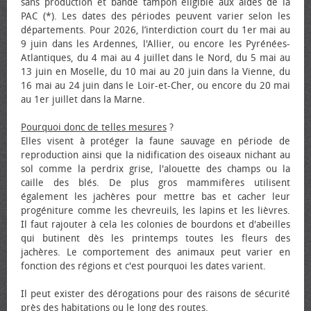
sans production et bande tampon éligible aux aides de la
PAC (*). Les dates des périodes peuvent varier selon les
départements. Pour 2026, l’interdiction court du 1er mai au
9 juin dans les Ardennes, l'Allier, ou encore les Pyrénées-
Atlantiques, du 4 mai au 4 juillet dans le Nord, du 5 mai au
13 juin en Moselle, du 10 mai au 20 juin dans la Vienne, du
16 mai au 24 juin dans le Loir-et-Cher, ou encore du 20 mai
au 1er juillet dans la Marne.
Pourquoi donc de telles mesures
?
Elles visent à protéger la faune sauvage en période de
reproduction ainsi que la nidification des oiseaux nichant au
sol comme la perdrix grise, l'alouette des champs ou la
caille des blés. De plus gros mammifères utilisent
également les jachères pour mettre bas et cacher leur
progéniture comme les chevreuils, les lapins et les lièvres.
Il faut rajouter à cela les colonies de bourdons et d'abeilles
qui butinent dès les printemps toutes les fleurs des
jachères. Le comportement des animaux peut varier en
fonction des régions et c'est pourquoi les dates varient.
Il peut exister des dérogations pour des raisons de sécurité
près des habitations ou le long des routes.