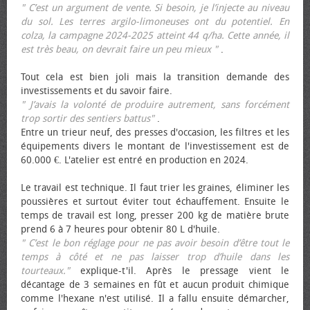
" C’est un argument de vente. Si besoin, je l’injecte au niveau
du sol. Les terres argilo-limoneuses ont du potentiel. En
colza, la campagne 2024-2025 atteint 44 q/ha. Cette année, il
est très beau, on devrait faire un peu mieux "
.
Tout cela est bien joli mais la transition demande des
investissements et du savoir faire.
" J’avais la volonté de produire autrement, sans forcément
trop sortir des sentiers battus"
.
Entre un trieur neuf, des presses d'occasion, les filtres et les
équipements divers le montant de l'investissement est de
60.000 €. L'atelier est entré en production en 2024.
Le travail est technique. Il faut trier les graines, éliminer les
poussières et surtout éviter tout échauffement. Ensuite le
temps de travail est long, presser 200 kg de matière brute
prend 6 à 7 heures pour obtenir 80 L d'huile.
" C’est le bon réglage pour ne pas avoir besoin d’être tout le
temps à côté et ne pas laisser trop d’huile dans les
tourteaux."
explique-t'il. Après le pressage vient le
décantage de 3 semaines en fût et aucun produit chimique
comme l'hexane n'est utilisé. Il a fallu ensuite démarcher,