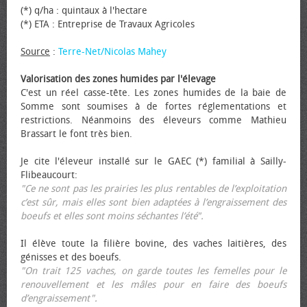
(*) q/ha : quintaux à l'hectare
(*) ETA : Entreprise de Travaux Agricoles
Source
:
Terre-Net/Nicolas Mahey
Valorisation des zones humides par l'élevage
C'est un réel casse-tête. Les zones humides de la baie de
Somme sont soumises à de fortes réglementations et
restrictions. Néanmoins des éleveurs comme Mathieu
Brassart le font très bien.
Je cite l'éleveur installé sur le GAEC (*) familial à Sailly-
Flibeaucourt:
"Ce ne sont pas les prairies les plus rentables de l’exploitation
c’est sûr, mais elles sont bien adaptées à l’engraissement des
bœufs et elles sont moins séchantes l’été".
Il élève toute la filière bovine, des vaches laitières, des
génisses et des bœufs.
"On trait 125 vaches, on garde toutes les femelles pour le
renouvellement et les mâles pour en faire des bœufs
d’engraissement".