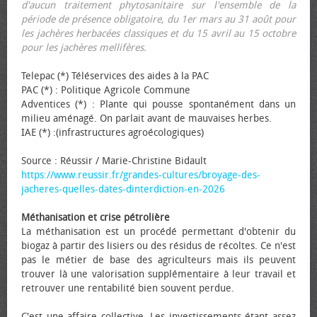
d'aucun traitement phytosanitaire sur l'ensemble de la
période de présence obligatoire, du 1er mars au 31 août pour
les jachères herbacées classiques et du 15 avril au 15 octobre
pour les jachères mellifères.
Telepac (*) Téléservices des aides à la PAC
PAC (*) : Politique Agricole Commune
Adventices (*) : Plante qui pousse spontanément dans un
milieu aménagé. On parlait avant de mauvaises herbes.
IAE (*) :(infrastructures agroécologiques)
Source : Réussir / Marie-Christine Bidault
https://www.reussir.fr/grandes-cultures/broyage-des-
jacheres-quelles-dates-dinterdiction-en-2026
Méthanisation et crise pétrolière
La méthanisation est un procédé permettant d'obtenir du
biogaz à partir des lisiers ou des résidus de récoltes. Ce n'est
pas le métier de base des agriculteurs mais ils peuvent
trouver là une valorisation supplémentaire à leur travail et
retrouver une rentabilité bien souvent perdue.
C'est une affaire collective. Les investissements étant assez