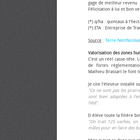
gage de meilleur revenu
Félicitation à lui et bon ve
(*) q/ha : quintaux à l'hec
(*) ETA : Entreprise de Tr
Source
:
Terre-Net/Nicola
Valorisation des zones hu
C'est un réel casse-tête.
de fortes réglementati
Mathieu Brassart le font t
Je cite l'éleveur installé s
"Ce ne sont pas les prairie
sont bien adaptées à l’e
l’été".
Il élève toute la filière b
"On trait 125 vaches, on 
mâles pour en faire des b