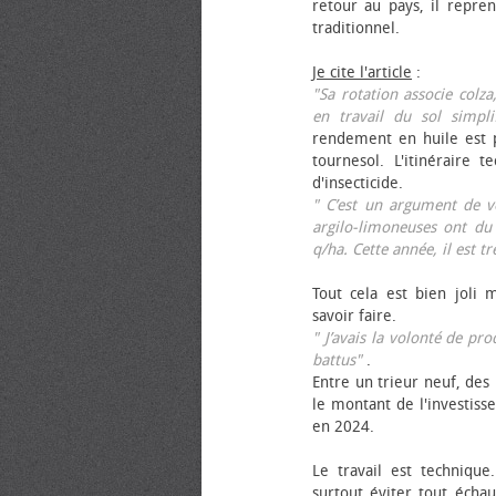
retour au pays, il repren
traditionnel.
Je cite l'article
:
"Sa rotation associe colza
en travail du sol simpli
rendement en huile est p
tournesol. L'itinéraire t
d'insecticide.
" C’est un argument de ven
argilo-limoneuses ont du
q/ha. Cette année, il est t
Tout cela est bien joli 
savoir faire.
" J’avais la volonté de pr
battus"
.
Entre un trieur neuf, des 
le montant de l'investiss
en 2024.
Le travail est technique.
surtout éviter tout échau