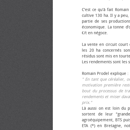
C'est ce qu'à fait Romain
cultive 130 ha. Il y a peu
partie de ses productions
économique. La tonne d’ol
€/t en négoce.
La vente en circuit court
les 20 ha concernés sont
résidus sont mis en tourt
Les rendements sont les su
Romain Prodel explique :
" En tant que céréalier, 
motivation première reste
bout du processus de tra
rendements et miser davan
prix."
Là aussi on est loin du p
sortent de leur "grand
agroéquipement, BTS pui
ETA (*) en Bretagne, no