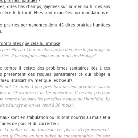
es prairies humides
?
les, dites bas-champs, gagnées sur la mer au fil des ans
rrière le littoral. Elles sont exposées aux inondations et
 prairies permanentes dont 45 dites prairies humides
s.
 contraintes que cela lui impose
:
 parcelles au 10 mai, alors qu’on démarre le pâturage au
iries. Il y a toujours environ un mois de décalage".
e temps il existe des problèmes sanitaires liés à ces
ls présentent des risques parasitaires ce qui oblige à
thieu Brassart n'y met que les bœufs.
ls ont 15 mois à peu près lors de leur première saison
ntre le 15 octobre et le 1er novembre. Il ne faut pas trop
ne rentre plus dans les parcelles à cause de l’humidité. Ils
de pâturage et on les vend à 30 mois".
aux sont en stabulation où ils sont nourris au maïs et à
 fanes de pois et du correcteur.
 la pulpe et du tourteau en phase d’engraissement.
 c’est qu’ils ont un bon indice de consommation. On sort