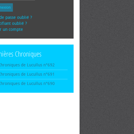
nexion
de passe oublié ?
ifiant oublié ?
r un compte
nières Chroniques
Chroniques de Lucullus n°692
Chroniques de Lucullus n°691
Chroniques de Lucullus n°690