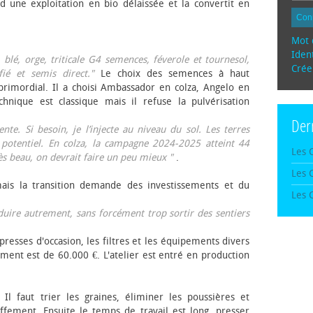
d une exploitation en bio délaissée et la convertit en
Con
Mot 
Ident
, blé, orge, triticale G4 semences, féverole et tournesol,
Crée
fié et semis direct."
Le choix des semences à haut
rimordial. Il a choisi Ambassador en colza, Angelo en
echnique est classique mais il refuse la pulvérisation
Der
te. Si besoin, je l’injecte au niveau du sol. Les terres
 potentiel. En colza, la campagne 2024-2025 atteint 44
Les 
rès beau, on devrait faire un peu mieux "
.
Les 
mais la transition demande des investissements et du
Les 
oduire autrement, sans forcément trop sortir des sentiers
presses d'occasion, les filtres et les équipements divers
ement est de 60.000 €. L'atelier est entré en production
 Il faut trier les graines, éliminer les poussières et
ffement. Ensuite le temps de travail est long, presser