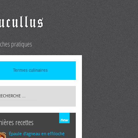
iches pratiques
Termes culinaires
nières recettes
Épaule d’agneau en effiloché