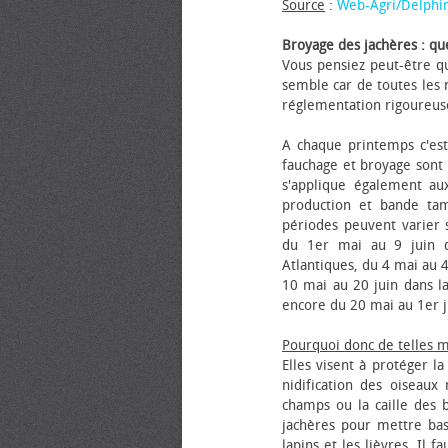
Source
:
Web-Agri/Delphi
Broyage des jachères : que
Vous pensiez peut-être qu
semble car de toutes les m
réglementation rigoureus
A chaque printemps c'est
fauchage et broyage sont i
s'applique également au
production et bande tam
périodes peuvent varier s
du 1er mai au 9 juin da
Atlantiques, du 4 mai au 4
10 mai au 20 juin dans la
encore du 20 mai au 1er j
Pourquoi donc de telles 
Elles visent à protéger l
nidification des oiseaux
champs ou la caille des 
jachères pour mettre bas
lapins et les lièvres. Il 