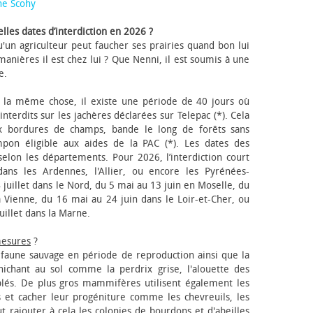
ne Scohy
lles dates d’interdiction en 2026 ?
'un agriculteur peut faucher ses prairies quand bon lui
anières il est chez lui ? Que Nenni, il est soumis à une
e.
 la même chose, il existe une période de 40 jours où
nterdits sur les jachères déclarées sur Telepac (*). Cela
x bordures de champs, bande le long de forêts sans
pon éligible aux aides de la PAC (*). Les dates des
elon les départements. Pour 2026, l’interdiction court
ns les Ardennes, l'Allier, ou encore les Pyrénées-
 juillet dans le Nord, du 5 mai au 13 juin en Moselle, du
 Vienne, du 16 mai au 24 juin dans le Loir-et-Cher, ou
uillet dans la Marne.
mesures
?
a faune sauvage en période de reproduction ainsi que la
 nichant au sol comme la perdrix grise, l'alouette des
blés. De plus gros mammifères utilisent également les
 et cacher leur progéniture comme les chevreuils, les
faut rajouter à cela les colonies de bourdons et d'abeilles