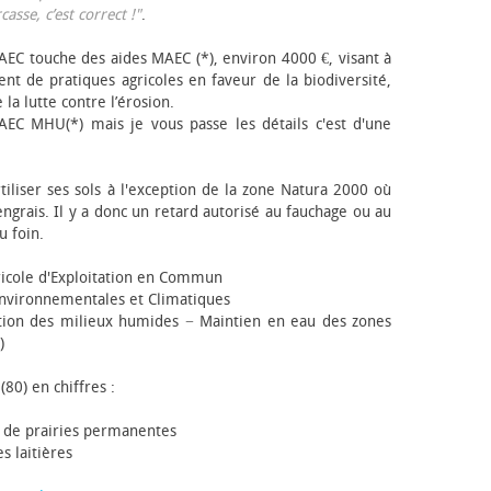
sse, c’est correct !"
.
EC touche des aides MAEC (*), environ 4000 €, visant à
t de pratiques agricoles en faveur de la biodiversité,
 la lutte contre l’érosion.
AEC MHU(*) mais je vous passe les détails c'est d'une
tiliser ses sols à l'exception de la zone Natura 2000 où
engrais. Il y a donc un retard autorisé au fauchage ou au
u foin.
icole d'Exploitation en Commun
nvironnementales et Climatiques
ion des milieux humides − Maintien en eau des zones
)
(80) en chiffres :
 de prairies permanentes
s laitières