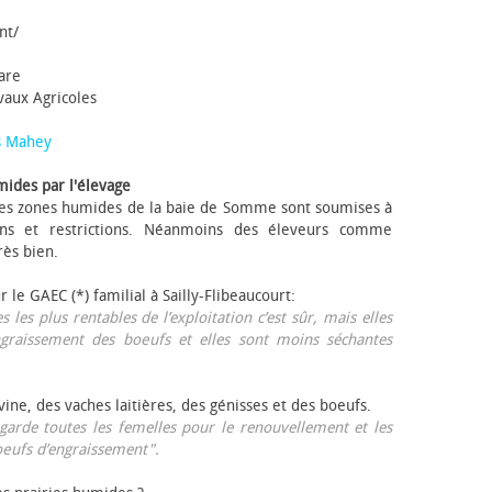
nt/
tare
avaux Agricoles
s Mahey
mides par l'élevage
 Les zones humides de la baie de Somme sont soumises à
ons et restrictions. Néanmoins des éleveurs comme
rès bien.
ur le GAEC (*) familial à Sailly-Flibeaucourt:
s les plus rentables de l’exploitation c’est sûr, mais elles
ngraissement des bœufs et elles sont moins séchantes
ovine, des vaches laitières, des génisses et des bœufs.
garde toutes les femelles pour le renouvellement et les
œufs d’engraissement".