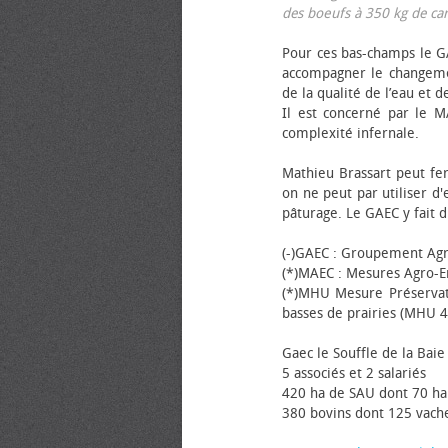
des bœufs à 350 kg de carca
Pour ces bas-champs le GA
accompagner le changemen
de la qualité de l’eau et de
Il est concerné par le M
complexité infernale.
Mathieu Brassart peut fer
on ne peut par utiliser d'
pâturage. Le GAEC y fait d
(-)GAEC : Groupement Agr
(*)MAEC : Mesures Agro-E
(*)MHU Mesure Préservat
basses de prairies (MHU 4
Gaec le Souffle de la Baie 
5 associés et 2 salariés
420 ha de SAU dont 70 ha
380 bovins dont 125 vache