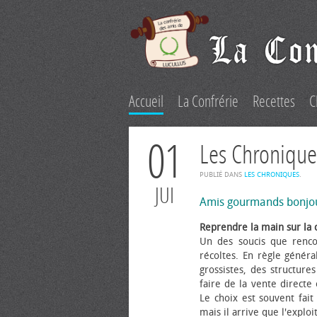
Accueil
La Confrérie
Recettes
C
01
Les Chronique
PUBLIÉ DANS
LES CHRONIQUES
.
JUI
Amis gourmands bonjo
Reprendre la main sur la 
Un des soucis que renco
récoltes. En règle généra
grossistes, des structure
faire de la vente directe
Le choix est souvent fait 
mais il arrive que l'explo