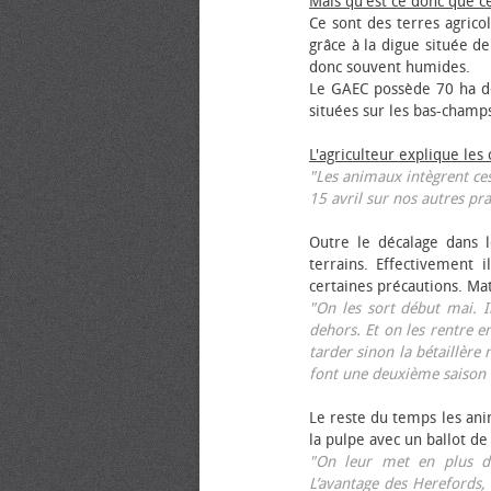
Mais qu'est ce donc que c
Ce sont des terres agrico
grâce à la digue située de
donc souvent humides.
Le GAEC possède 70 ha de
situées sur les bas-champ
L'agriculteur explique les
"Les animaux intègrent ces
15 avril sur nos autres pra
Outre le décalage dans l
terrains. Effectivement i
certaines précautions. Ma
"On les sort début mai. I
dehors. Et on les rentre e
tarder sinon la bétaillère 
font une deuxième saison 
Le reste du temps les anim
la pulpe avec un ballot de
"On leur met en plus de
L’avantage des Herefords,