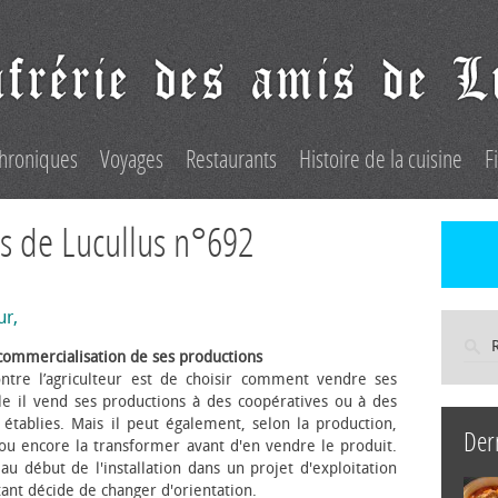
hroniques
Voyages
Restaurants
Histoire de la cuisine
F
s de Lucullus n°692
ur,
commercialisation de ses productions
ntre l’agriculteur est de choisir comment vendre ses
le il vend ses productions à des coopératives ou à des
s établies. Mais il peut également, selon la production,
Der
 ou encore la transformer avant d'en vendre le produit.
au début de l'installation dans un projet d'exploitation
itant décide de changer d'orientation.