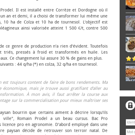
 Prodel. Il est installé entre Corrèze et Dordogne où il
, un an et demi, il a choisi de transformer lui même une
, 10 ha de Colza et 10 ha de tournesol. L'objectif est
éagineux ainsi valorisée atteint 1 500 €/t, contre 500
 de ce genre de production n'a rien d'évident. Toutefois
 triés, pressés à froid et transformés en huile. Les
eaux. Ce changement lui assure 30 % de gains en plus.
ivants : 44 q/ha (*) en colza, 32 q/ha en tournesol.
on est toujours content de faire de bons rendements. Ma
 économique, mais je trouve aussi gratifiant d’aller au
nsformation. À mon avis, il faut arrêter la course aux
tage sur la commercialisation pour mieux maîtriser ses
aysan bourrin que certains aiment à décrire lorsqu'ils
e ville", Romain Prodel a un beau cursus. Bac Pro
s licence pro en agronomie. D'abord employé dans une
tre paysan décide de retrouver son terroir natal. De