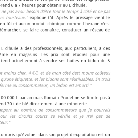
rend 6 à 7 heures pour obtenir 80 L d'huile.
r ne pas avoir besoin d’être tout le temps à côté et ne pas
les tourteaux."
explique-t'il. Après le pressage vient le
en fût et aucun produit chimique comme l'hexane n'est
e démarcher, se faire connaître, constituer un réseau de
L d'huile à des professionnels, aux particuliers, à des
même en magasins. Les prix sont étudiés pour une
Il tend actuellement à vendre ses huiles en bidon de 5
est moins cher, 4 €/l, et de mon côté c’est moins coûteux
 qu’une étiquette, et les bidons sont réutilisables. En trois
a ferme au consommateur, un bidon est amorti."
 100.000 L par an mais Romain Prodel ne se limite pas à
 vend 30 t de blé directement à une minoterie.
r rapport au nombre de consommateurs que je pourrais
our les circuits courts se vérifie et je n’ai pas de
eur."
 compris qu'évoluer dans son projet d'exploitation est un