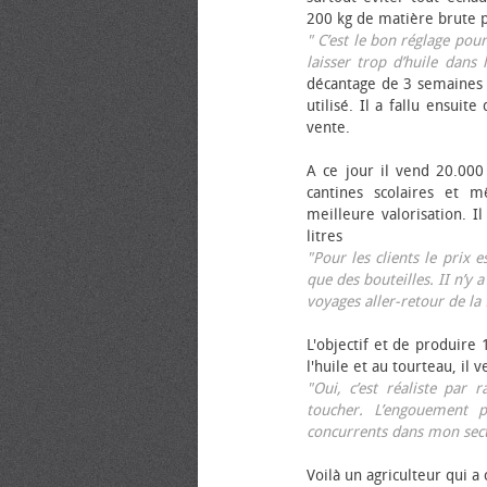
200 kg de matière brute p
" C’est le bon réglage pou
laisser trop d’huile dans 
décantage de 3 semaines 
utilisé. Il a fallu ensuit
vente.
A ce jour il vend 20.000 
cantines scolaires et 
meilleure valorisation. 
litres
"Pour les clients le prix 
que des bouteilles. II n’y a
voyages aller-retour de l
L'objectif et de produire
l'huile et au tourteau, il
"Oui, c’est réaliste pa
toucher. L’engouement p
concurrents dans mon sect
Voilà un agriculteur qui a