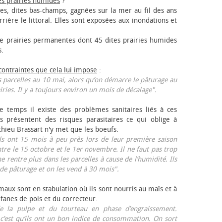
es prairies humides
?
les, dites bas-champs, gagnées sur la mer au fil des ans
rrière le littoral. Elles sont exposées aux inondations et
 prairies permanentes dont 45 dites prairies humides
s.
 contraintes que cela lui impose
:
 parcelles au 10 mai, alors qu’on démarre le pâturage au
iries. Il y a toujours environ un mois de décalage".
e temps il existe des problèmes sanitaires liés à ces
ls présentent des risques parasitaires ce qui oblige à
thieu Brassart n'y met que les bœufs.
ls ont 15 mois à peu près lors de leur première saison
ntre le 15 octobre et le 1er novembre. Il ne faut pas trop
ne rentre plus dans les parcelles à cause de l’humidité. Ils
de pâturage et on les vend à 30 mois".
aux sont en stabulation où ils sont nourris au maïs et à
 fanes de pois et du correcteur.
 la pulpe et du tourteau en phase d’engraissement.
 c’est qu’ils ont un bon indice de consommation. On sort