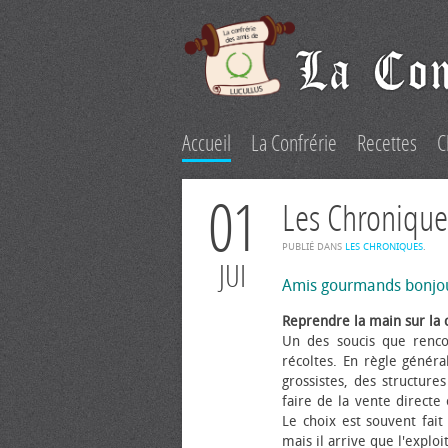
Accueil
La Confrérie
Recettes
C
01
Les Chronique
PUBLIÉ DANS
LES CHRONIQUES
.
JUI
Amis gourmands bonjo
Reprendre la main sur la 
Un des soucis que renco
récoltes. En règle généra
grossistes, des structure
faire de la vente directe
Le choix est souvent fait 
mais il arrive que l'explo