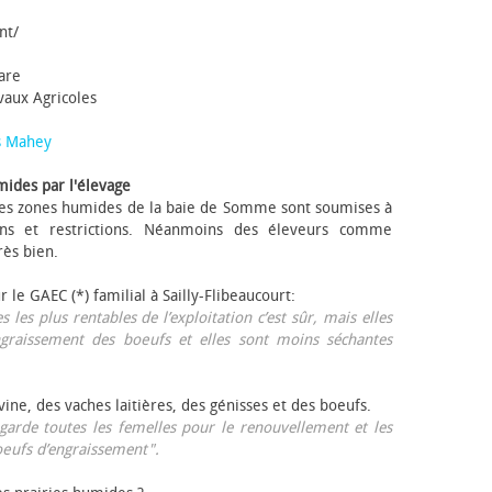
nt/
tare
avaux Agricoles
s Mahey
mides par l'élevage
 Les zones humides de la baie de Somme sont soumises à
ons et restrictions. Néanmoins des éleveurs comme
rès bien.
ur le GAEC (*) familial à Sailly-Flibeaucourt:
s les plus rentables de l’exploitation c’est sûr, mais elles
ngraissement des bœufs et elles sont moins séchantes
ovine, des vaches laitières, des génisses et des bœufs.
garde toutes les femelles pour le renouvellement et les
œufs d’engraissement".