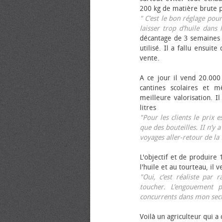
200 kg de matière brute p
" C’est le bon réglage pou
laisser trop d’huile dans 
décantage de 3 semaines 
utilisé. Il a fallu ensuit
vente.
A ce jour il vend 20.000 
cantines scolaires et 
meilleure valorisation. 
litres
"Pour les clients le prix 
que des bouteilles. II n’y a
voyages aller-retour de l
L'objectif et de produire
l'huile et au tourteau, il
"Oui, c’est réaliste pa
toucher. L’engouement p
concurrents dans mon sect
Voilà un agriculteur qui a