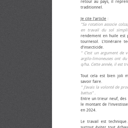
retour au pays, il repren
traditionnel.
Je cite l'article
:
"Sa rotation associe colza
en travail du sol simpli
rendement en huile est p
tournesol. L'itinéraire t
d'insecticide.
" C’est un argument de ven
argilo-limoneuses ont du
q/ha. Cette année, il est t
Tout cela est bien joli 
savoir faire.
" J’avais la volonté de pr
battus"
.
Entre un trieur neuf, des 
le montant de l'investiss
en 2024.
Le travail est technique.
surtout éviter tout échau