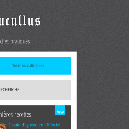
iches pratiques
Termes culinaires
nières recettes
Épaule d’agneau en effiloché