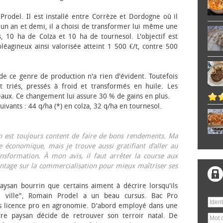
 Prodel. Il est installé entre Corrèze et Dordogne où il
, un an et demi, il a choisi de transformer lui même une
, 10 ha de Colza et 10 ha de tournesol. L'objectif est
éagineux ainsi valorisée atteint 1 500 €/t, contre 500
 de ce genre de production n'a rien d'évident. Toutefois
 triés, pressés à froid et transformés en huile. Les
eaux. Ce changement lui assure 30 % de gains en plus.
ivants : 44 q/ha (*) en colza, 32 q/ha en tournesol.
on est toujours content de faire de bons rendements. Ma
 économique, mais je trouve aussi gratifiant d’aller au
nsformation. À mon avis, il faut arrêter la course aux
tage sur la commercialisation pour mieux maîtriser ses
aysan bourrin que certains aiment à décrire lorsqu'ils
e ville", Romain Prodel a un beau cursus. Bac Pro
s licence pro en agronomie. D'abord employé dans une
tre paysan décide de retrouver son terroir natal. De