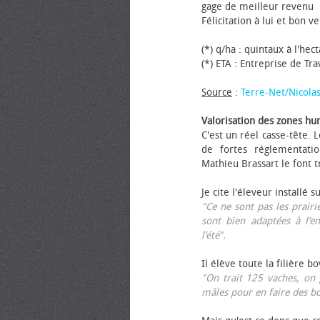
gage de meilleur revenu
Félicitation à lui et bon ve
(*) q/ha : quintaux à l'hec
(*) ETA : Entreprise de Tr
Source
:
Terre-Net/Nicola
Valorisation des zones hu
C'est un réel casse-tête.
de fortes réglementati
Mathieu Brassart le font t
Je cite l'éleveur installé s
"Ce ne sont pas les prairie
sont bien adaptées à l’e
l’été".
Il élève toute la filière b
"On trait 125 vaches, on 
mâles pour en faire des b