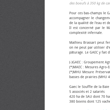
des bœufs à 350 kg de carca
Pour ces bas-champs le GA
accompagner le changemen
de la qualité de l’eau et de
Il est concerné par le M
complexité infernale.
Mathieu Brassart peut fer
on ne peut par utiliser d'
pâturage. Le GAEC y fait d
(-)GAEC : Groupement Agr
(*)MAEC : Mesures Agro-E
(*)MHU Mesure Préservat
basses de prairies (MHU 4
Gaec le Souffle de la Baie 
5 associés et 2 salariés
420 ha de SAU dont 70 ha
380 bovins dont 125 vache