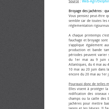
Source
:
Web-Agri/Delphi
Broyage des jachères : que
Vous pensiez peut-être qu
semble car de toutes les m
réglementation rigoureus
A chaque printemps c'est
fauchage et broyage sont i
s'applique également au
production et bande tam
périodes peuvent varier s
du 1er mai au 9 juin da
Atlantiques, du 4 mai au 4
10 mai au 20 juin dans la
encore du 20 mai au 1er j
Pourquoi donc de telles 
Elles visent à protéger l
nidification des oiseaux
champs ou la caille des 
jachères pour mettre bas
lapins et les lièvres. Il 