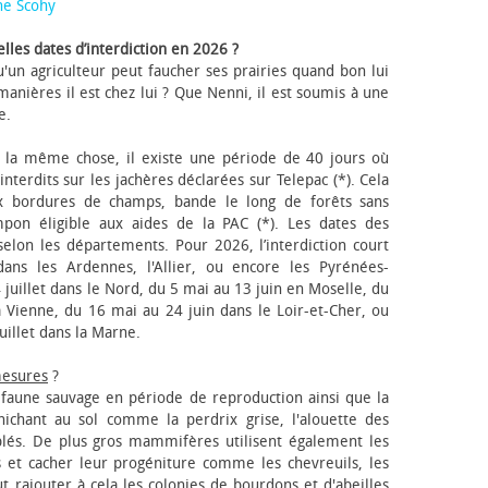
ne Scohy
lles dates d’interdiction en 2026 ?
'un agriculteur peut faucher ses prairies quand bon lui
anières il est chez lui ? Que Nenni, il est soumis à une
e.
 la même chose, il existe une période de 40 jours où
nterdits sur les jachères déclarées sur Telepac (*). Cela
x bordures de champs, bande le long de forêts sans
pon éligible aux aides de la PAC (*). Les dates des
elon les départements. Pour 2026, l’interdiction court
ns les Ardennes, l'Allier, ou encore les Pyrénées-
 juillet dans le Nord, du 5 mai au 13 juin en Moselle, du
 Vienne, du 16 mai au 24 juin dans le Loir-et-Cher, ou
uillet dans la Marne.
mesures
?
a faune sauvage en période de reproduction ainsi que la
 nichant au sol comme la perdrix grise, l'alouette des
blés. De plus gros mammifères utilisent également les
 et cacher leur progéniture comme les chevreuils, les
faut rajouter à cela les colonies de bourdons et d'abeilles