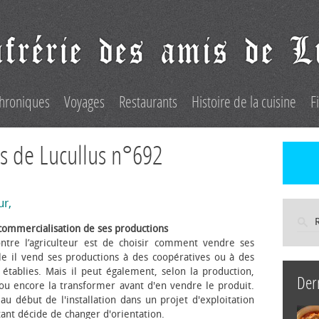
hroniques
Voyages
Restaurants
Histoire de la cuisine
F
s de Lucullus n°692
ur,
commercialisation de ses productions
ntre l’agriculteur est de choisir comment vendre ses
le il vend ses productions à des coopératives ou à des
s établies. Mais il peut également, selon la production,
Der
 ou encore la transformer avant d'en vendre le produit.
au début de l'installation dans un projet d'exploitation
itant décide de changer d'orientation.