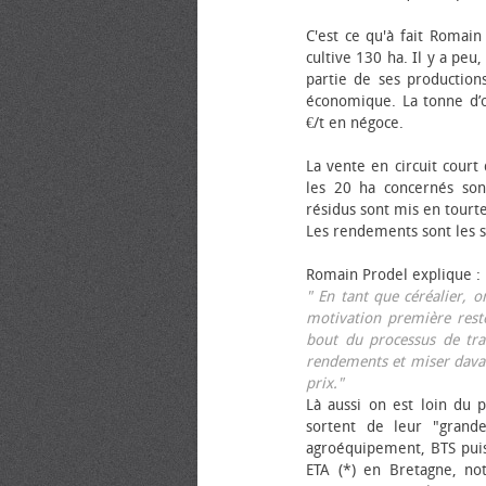
C'est ce qu'à fait Romain
cultive 130 ha. Il y a peu
partie de ses productions
économique. La tonne d’ol
€/t en négoce.
La vente en circuit court
les 20 ha concernés sont
résidus sont mis en tourt
Les rendements sont les su
Romain Prodel explique :
" En tant que céréalier, 
motivation première reste
bout du processus de tra
rendements et miser davan
prix."
Là aussi on est loin du p
sortent de leur "grand
agroéquipement, BTS pui
ETA (*) en Bretagne, no