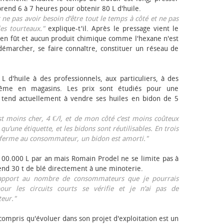
rend 6 à 7 heures pour obtenir 80 L d'huile.
r ne pas avoir besoin d’être tout le temps à côté et ne pas
les tourteaux."
explique-t'il. Après le pressage vient le
en fût et aucun produit chimique comme l'hexane n'est
e démarcher, se faire connaître, constituer un réseau de
L d'huile à des professionnels, aux particuliers, à des
même en magasins. Les prix sont étudiés pour une
Il tend actuellement à vendre ses huiles en bidon de 5
est moins cher, 4 €/l, et de mon côté c’est moins coûteux
 qu’une étiquette, et les bidons sont réutilisables. En trois
a ferme au consommateur, un bidon est amorti."
 100.000 L par an mais Romain Prodel ne se limite pas à
 vend 30 t de blé directement à une minoterie.
r rapport au nombre de consommateurs que je pourrais
our les circuits courts se vérifie et je n’ai pas de
eur."
 compris qu'évoluer dans son projet d'exploitation est un