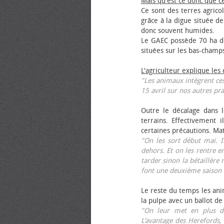
Mais qu'est ce donc que c
Ce sont des terres agrico
grâce à la digue située de
donc souvent humides.
Le GAEC possède 70 ha de
situées sur les bas-champ
L'agriculteur explique les
"Les animaux intègrent ces
15 avril sur nos autres pra
Outre le décalage dans l
terrains. Effectivement i
certaines précautions. Ma
"On les sort début mai. I
dehors. Et on les rentre e
tarder sinon la bétaillère 
font une deuxième saison 
Le reste du temps les anim
la pulpe avec un ballot de
"On leur met en plus de
L’avantage des Herefords,