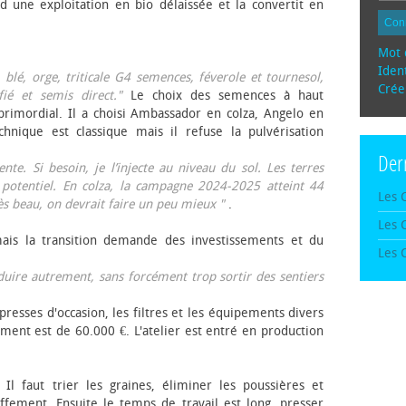
d une exploitation en bio délaissée et la convertit en
Con
Mot 
Ident
, blé, orge, triticale G4 semences, féverole et tournesol,
Crée
fié et semis direct."
Le choix des semences à haut
rimordial. Il a choisi Ambassador en colza, Angelo en
echnique est classique mais il refuse la pulvérisation
Der
te. Si besoin, je l’injecte au niveau du sol. Les terres
 potentiel. En colza, la campagne 2024-2025 atteint 44
Les 
rès beau, on devrait faire un peu mieux "
.
Les 
mais la transition demande des investissements et du
Les 
oduire autrement, sans forcément trop sortir des sentiers
presses d'occasion, les filtres et les équipements divers
ement est de 60.000 €. L'atelier est entré en production
 Il faut trier les graines, éliminer les poussières et
ffement. Ensuite le temps de travail est long, presser