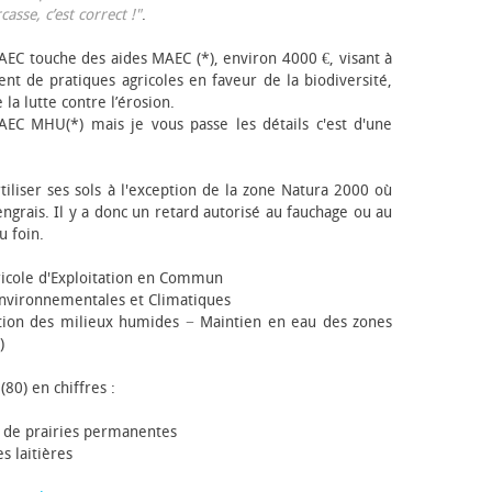
sse, c’est correct !"
.
EC touche des aides MAEC (*), environ 4000 €, visant à
t de pratiques agricoles en faveur de la biodiversité,
 la lutte contre l’érosion.
AEC MHU(*) mais je vous passe les détails c'est d'une
tiliser ses sols à l'exception de la zone Natura 2000 où
engrais. Il y a donc un retard autorisé au fauchage ou au
u foin.
icole d'Exploitation en Commun
nvironnementales et Climatiques
ion des milieux humides − Maintien en eau des zones
)
(80) en chiffres :
 de prairies permanentes
s laitières