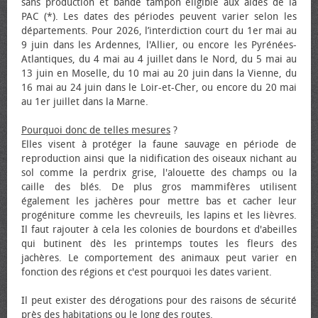
sans production et bande tampon éligible aux aides de la
PAC (*). Les dates des périodes peuvent varier selon les
départements. Pour 2026, l’interdiction court du 1er mai au
9 juin dans les Ardennes, l'Allier, ou encore les Pyrénées-
Atlantiques, du 4 mai au 4 juillet dans le Nord, du 5 mai au
13 juin en Moselle, du 10 mai au 20 juin dans la Vienne, du
16 mai au 24 juin dans le Loir-et-Cher, ou encore du 20 mai
au 1er juillet dans la Marne.
Pourquoi donc de telles mesures
?
Elles visent à protéger la faune sauvage en période de
reproduction ainsi que la nidification des oiseaux nichant au
sol comme la perdrix grise, l'alouette des champs ou la
caille des blés. De plus gros mammifères utilisent
également les jachères pour mettre bas et cacher leur
progéniture comme les chevreuils, les lapins et les lièvres.
Il faut rajouter à cela les colonies de bourdons et d'abeilles
qui butinent dès les printemps toutes les fleurs des
jachères. Le comportement des animaux peut varier en
fonction des régions et c'est pourquoi les dates varient.
Il peut exister des dérogations pour des raisons de sécurité
près des habitations ou le long des routes.