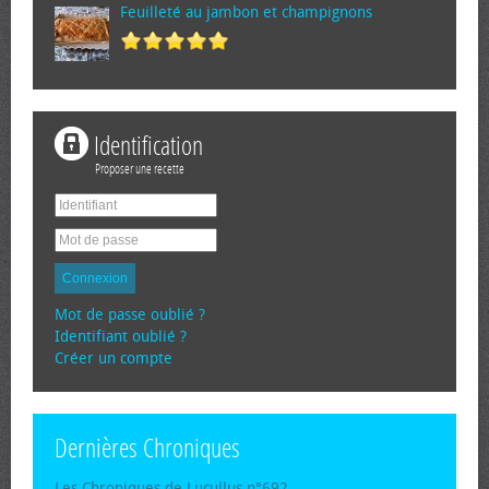
Feuilleté au jambon et champignons
Identification
Proposer une recette
Connexion
Mot de passe oublié ?
Identifiant oublié ?
Créer un compte
Dernières Chroniques
Les Chroniques de Lucullus n°692