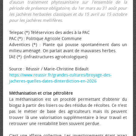
d'aucun traitement phytosanitaire sur l'ensemble de la
période de présence obligatoire, du 1er mars au 31 août pour
les jachères herbacées classiques et du 15 avril au 15 octobre
pour les jachères mellifères.
Telepac (*) Téléservices des aides à la PAC
PAC (*) : Politique Agricole Commune
Adventices (*) : Plante qui pousse spontanément dans un
milieu aménagé. On parlait avant de mauvaises herbes.
IAE (*) :(infrastructures agroécologiques)
Source : Réussir / Marie-Christine Bidault
https://www.reussir.fr/grandes-cultures/broyage-des-
jacheres-quelles-dates-dinterdiction-en-2026
Méthanisation et crise pétrolière
La méthanisation est un procédé permettant d'obtenir du
biogaz à partir des lisiers ou des résidus de récoltes. Ce n'est
pas le métier de base des agriculteurs mais ils peuvent
trouver là une valorisation supplémentaire à leur travail et
retrouver une rentabilité bien souvent perdue.
C'est une affaire collective. Les investissements étant assez