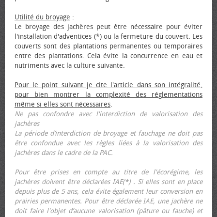
Utilité du broyage
:
Le broyage des jachères peut être nécessaire pour éviter
l'installation d'adventices (*) ou la fermeture du couvert. Les
couverts sont des plantations permanentes ou temporaires
entre des plantations. Cela évite la concurrence en eau et
nutriments avec la culture suivante.
Pour le point suivant je cite l'article dans son intégralité,
pour bien montrer la complexité des réglementations
même si elles sont nécessaires
.
Ne pas confondre avec l'interdiction de valorisation des
jachères
La période d’interdiction de broyage et fauchage ne doit pas
être confondue avec les règles liées à la valorisation des
jachères dans le cadre de la PAC.
Pour être prises en compte au titre de l'écorégime, les
jachères doivent être déclarées IAE(*) . Si elles sont en place
depuis plus de 5 ans, cela évite également leur conversion en
prairies permanentes. Pour être déclarée IAE, une jachère ne
doit faire l'objet d’aucune valorisation (pâture ou fauche) et