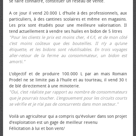
se faire connaître, constituer un réseau de vente.
A ce jour il vend 20.000 L d'huile à des professionnels, aux
particuliers, à des cantines scolaires et même en magasins.
Les prix sont étudiés pour une meilleure valorisation. Il
tend actuellement à vendre ses huiles en bidon de 5 litres
"Pour les clients le prix est moins cher, 4 €/l, et de mon côté
c’est moins coûteux que des bouteilles. II n’y a qu’une
étiquette, et les bidons sont réutilisables. En trois voyages
aller-retour de la ferme au consommateur, un bidon est
amorti."
L'objectif et de produire 100.000 L par an mais Romain
Prodel ne se limite pas à l'huile et au tourteau, il vend 30 t
de blé directement à une minoterie.
"Oui, c’est réaliste par rapport au nombre de consommateurs
que je pourrais toucher. L’engouement pour les circuits courts
se vérifie et je n’ai pas de concurrents dans mon secteur."
Voilà un agriculteur qui a compris qu'évoluer dans son projet
d'exploitation est un gage de meilleur revenu
Félicitation à lui et bon vent/