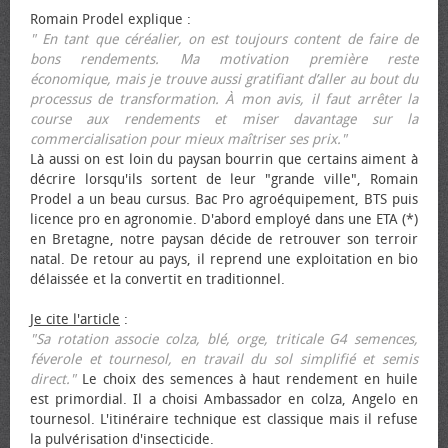
Romain Prodel explique :
" En tant que céréalier, on est toujours content de faire de
bons rendements. Ma motivation première reste
économique, mais je trouve aussi gratifiant d’aller au bout du
processus de transformation. À mon avis, il faut arrêter la
course aux rendements et miser davantage sur la
commercialisation pour mieux maîtriser ses prix."
Là aussi on est loin du paysan bourrin que certains aiment à
décrire lorsqu'ils sortent de leur "grande ville", Romain
Prodel a un beau cursus. Bac Pro agroéquipement, BTS puis
licence pro en agronomie. D'abord employé dans une ETA (*)
en Bretagne, notre paysan décide de retrouver son terroir
natal. De retour au pays, il reprend une exploitation en bio
délaissée et la convertit en traditionnel.
Je cite l'article
:
"Sa rotation associe colza, blé, orge, triticale G4 semences,
féverole et tournesol, en travail du sol simplifié et semis
direct."
Le choix des semences à haut rendement en huile
est primordial. Il a choisi Ambassador en colza, Angelo en
tournesol. L'itinéraire technique est classique mais il refuse
la pulvérisation d'insecticide.