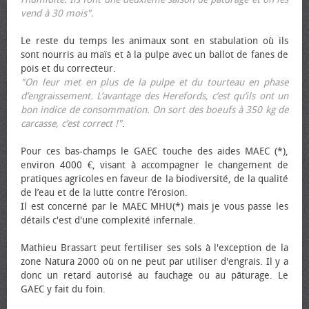
vend à 30 mois".
Le reste du temps les animaux sont en stabulation où ils
sont nourris au maïs et à la pulpe avec un ballot de fanes de
pois et du correcteur.
"On leur met en plus de la pulpe et du tourteau en phase
d’engraissement. L’avantage des Herefords, c’est qu’ils ont un
bon indice de consommation. On sort des bœufs à 350 kg de
carcasse, c’est correct !"
.
Pour ces bas-champs le GAEC touche des aides MAEC (*),
environ 4000 €, visant à accompagner le changement de
pratiques agricoles en faveur de la biodiversité, de la qualité
de l’eau et de la lutte contre l’érosion.
Il est concerné par le MAEC MHU(*) mais je vous passe les
détails c'est d'une complexité infernale.
Mathieu Brassart peut fertiliser ses sols à l'exception de la
zone Natura 2000 où on ne peut par utiliser d'engrais. Il y a
donc un retard autorisé au fauchage ou au pâturage. Le
GAEC y fait du foin.