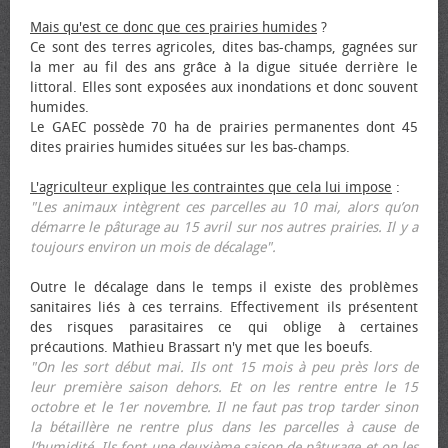
Mais qu'est ce donc que ces prairies humides
?
Ce sont des terres agricoles, dites bas-champs, gagnées sur
la mer au fil des ans grâce à la digue située derrière le
littoral. Elles sont exposées aux inondations et donc souvent
humides.
Le GAEC possède 70 ha de prairies permanentes dont 45
dites prairies humides situées sur les bas-champs.
L'agriculteur explique les contraintes que cela lui impose
:
"Les animaux intègrent ces parcelles au 10 mai, alors qu’on
démarre le pâturage au 15 avril sur nos autres prairies. Il y a
toujours environ un mois de décalage".
Outre le décalage dans le temps il existe des problèmes
sanitaires liés à ces terrains. Effectivement ils présentent
des risques parasitaires ce qui oblige à certaines
précautions. Mathieu Brassart n'y met que les bœufs.
"On les sort début mai. Ils ont 15 mois à peu près lors de
leur première saison dehors. Et on les rentre entre le 15
octobre et le 1er novembre. Il ne faut pas trop tarder sinon
la bétaillère ne rentre plus dans les parcelles à cause de
l’humidité. Ils font une deuxième saison de pâturage et on les