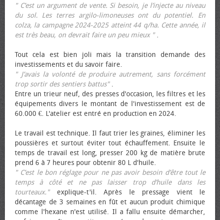
" C’est un argument de vente. Si besoin, je l’injecte au niveau
du sol. Les terres argilo-limoneuses ont du potentiel. En
colza, la campagne 2024-2025 atteint 44 q/ha. Cette année, il
est très beau, on devrait faire un peu mieux "
.
Tout cela est bien joli mais la transition demande des
investissements et du savoir faire.
" J’avais la volonté de produire autrement, sans forcément
trop sortir des sentiers battus"
.
Entre un trieur neuf, des presses d'occasion, les filtres et les
équipements divers le montant de l'investissement est de
60.000 €. L'atelier est entré en production en 2024.
Le travail est technique. Il faut trier les graines, éliminer les
poussières et surtout éviter tout échauffement. Ensuite le
temps de travail est long, presser 200 kg de matière brute
prend 6 à 7 heures pour obtenir 80 L d'huile.
" C’est le bon réglage pour ne pas avoir besoin d’être tout le
temps à côté et ne pas laisser trop d’huile dans les
tourteaux."
explique-t'il. Après le pressage vient le
décantage de 3 semaines en fût et aucun produit chimique
comme l'hexane n'est utilisé. Il a fallu ensuite démarcher,