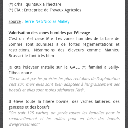
(*) q/ha : quintaux à l'hectare
(*) ETA : Entreprise de Travaux Agricoles
Source
:
Terre-Net/Nicolas Mahey
Valorisation des zones humides par l'élevage
C'est un réel casse-tête. Les zones humides de la baie de
Somme sont soumises à de fortes réglementations et
restrictions. Néanmoins des éleveurs comme Mathieu
Brassart le font très bien.
Je cite l'éleveur installé sur le GAEC (*) familial à Sailly-
Flibeaucourt:
"Ce ne sont pas les prairies les plus rentables de l’exploitation
c’est sûr, mais elles sont bien adaptées à l’engraissement des
bœufs et elles sont moins séchantes l’été".
Il élève toute la filière bovine, des vaches laitières, des
génisses et des bœufs.
"On trait 125 vaches, on garde toutes les femelles pour le
renouvellement et les mâles pour en faire des bœufs
d’engraissement".