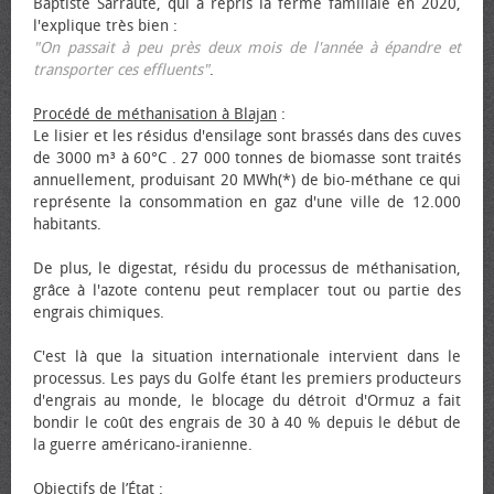
Baptiste Sarraute, qui a repris la ferme familiale en 2020,
l'explique très bien :
"On passait à peu près deux mois de l'année à épandre et
transporter ces effluents"
.
Procédé de méthanisation à Blajan
:
Le lisier et les résidus d'ensilage sont brassés dans des cuves
de 3000 m³ à 60°C . 27 000 tonnes de biomasse sont traités
annuellement, produisant 20 MWh(*) de bio-méthane ce qui
représente la consommation en gaz d'une ville de 12.000
habitants.
De plus, le digestat, résidu du processus de méthanisation,
grâce à l'azote contenu peut remplacer tout ou partie des
engrais chimiques.
C'est là que la situation internationale intervient dans le
processus. Les pays du Golfe étant les premiers producteurs
d'engrais au monde, le blocage du détroit d'Ormuz a fait
bondir le coût des engrais de 30 à 40 % depuis le début de
la guerre américano-iranienne.
Objectifs de l’État
: