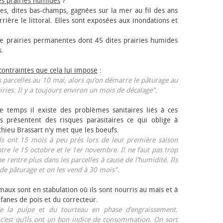
es prairies humides
?
les, dites bas-champs, gagnées sur la mer au fil des ans
rrière le littoral. Elles sont exposées aux inondations et
 prairies permanentes dont 45 dites prairies humides
s.
 contraintes que cela lui impose
:
 parcelles au 10 mai, alors qu’on démarre le pâturage au
iries. Il y a toujours environ un mois de décalage".
e temps il existe des problèmes sanitaires liés à ces
ls présentent des risques parasitaires ce qui oblige à
thieu Brassart n'y met que les bœufs.
ls ont 15 mois à peu près lors de leur première saison
ntre le 15 octobre et le 1er novembre. Il ne faut pas trop
ne rentre plus dans les parcelles à cause de l’humidité. Ils
de pâturage et on les vend à 30 mois".
aux sont en stabulation où ils sont nourris au maïs et à
 fanes de pois et du correcteur.
 la pulpe et du tourteau en phase d’engraissement.
 c’est qu’ils ont un bon indice de consommation. On sort