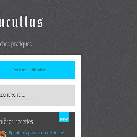
iches pratiques
Termes culinaires
nières recettes
Épaule d’agneau en effiloché