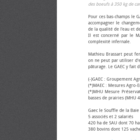
des bœufs à 350 kg de carca
Pour ces bas-champs le GA
accompagner le changemen
de la qualité de l’eau et de
Il est concerné par le M
complexité infernale.
Mathieu Brassart peut fer
on ne peut par utiliser d'
pâturage. Le GAEC y fait d
(-)GAEC : Groupement Agr
(*)MAEC : Mesures Agro-E
(*)MHU Mesure Préservat
basses de prairies (MHU 4
Gaec le Souffle de la Baie 
5 associés et 2 salariés
420 ha de SAU dont 70 ha
380 bovins dont 125 vache