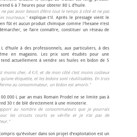
rend 6 à 7 heures pour obtenir 80 L d'huile.
r ne pas avoir besoin d’être tout le temps à côté et ne pas
les tourteaux."
explique-t'il. Après le pressage vient le
en fût et aucun produit chimique comme l'hexane n'est
e démarcher, se faire connaître, constituer un réseau de
L d'huile à des professionnels, aux particuliers, à des
même en magasins. Les prix sont étudiés pour une
Il tend actuellement à vendre ses huiles en bidon de 5
est moins cher, 4 €/l, et de mon côté c’est moins coûteux
 qu’une étiquette, et les bidons sont réutilisables. En trois
a ferme au consommateur, un bidon est amorti."
 100.000 L par an mais Romain Prodel ne se limite pas à
 vend 30 t de blé directement à une minoterie.
r rapport au nombre de consommateurs que je pourrais
our les circuits courts se vérifie et je n’ai pas de
eur."
 compris qu'évoluer dans son projet d'exploitation est un