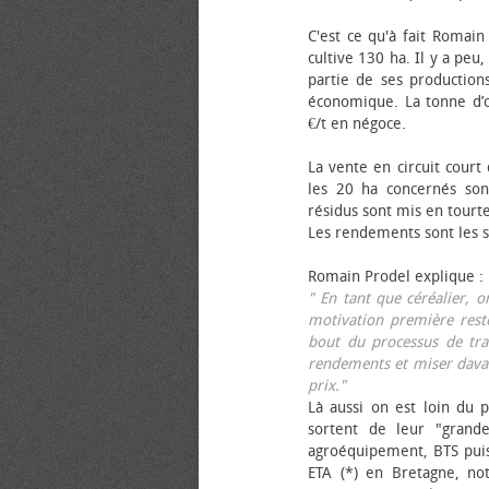
C'est ce qu'à fait Romain
cultive 130 ha. Il y a peu
partie de ses productions
économique. La tonne d’ol
€/t en négoce.
La vente en circuit court
les 20 ha concernés sont
résidus sont mis en tourt
Les rendements sont les su
Romain Prodel explique :
" En tant que céréalier, 
motivation première reste
bout du processus de tra
rendements et miser davan
prix."
Là aussi on est loin du p
sortent de leur "grand
agroéquipement, BTS pui
ETA (*) en Bretagne, no