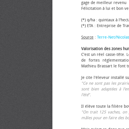
gage de meilleur revenu
Félicitation à lui et bon ve
(*) q/ha : quintaux à l'hec
(*) ETA : Entreprise de Tr
Source
:
Terre-Net/Nicola
Valorisation des zones hu
C'est un réel casse-tête.
de fortes réglementati
Mathieu Brassart le font t
Je cite l'éleveur installé s
"Ce ne sont pas les prairie
sont bien adaptées à l’e
l’été".
Il élève toute la filière b
"On trait 125 vaches, on 
mâles pour en faire des b