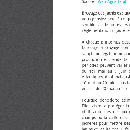
Source
:
Web-Agri/Delphi
Broyage des jachères : que
Vous pensiez peut-être qu
semble car de toutes les m
réglementation rigoureus
A chaque printemps c'est
fauchage et broyage sont i
s'applique également au
production et bande tam
périodes peuvent varier s
du 1er mai au 9 juin da
Atlantiques, du 4 mai au 4
10 mai au 20 juin dans la
encore du 20 mai au 1er j
Pourquoi donc de telles 
Elles visent à protéger l
nidification des oiseaux
champs ou la caille des 
jachères pour mettre bas
lapins et les lièvres. Il 