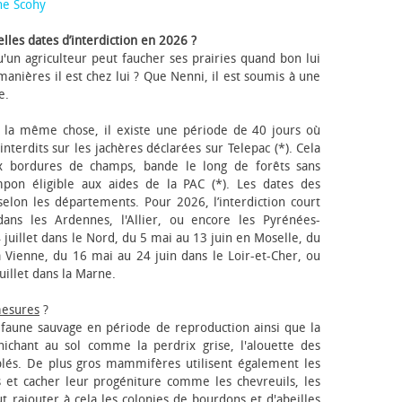
ne Scohy
lles dates d’interdiction en 2026 ?
'un agriculteur peut faucher ses prairies quand bon lui
anières il est chez lui ? Que Nenni, il est soumis à une
e.
 la même chose, il existe une période de 40 jours où
nterdits sur les jachères déclarées sur Telepac (*). Cela
x bordures de champs, bande le long de forêts sans
pon éligible aux aides de la PAC (*). Les dates des
elon les départements. Pour 2026, l’interdiction court
ns les Ardennes, l'Allier, ou encore les Pyrénées-
 juillet dans le Nord, du 5 mai au 13 juin en Moselle, du
 Vienne, du 16 mai au 24 juin dans le Loir-et-Cher, ou
uillet dans la Marne.
mesures
?
a faune sauvage en période de reproduction ainsi que la
 nichant au sol comme la perdrix grise, l'alouette des
blés. De plus gros mammifères utilisent également les
 et cacher leur progéniture comme les chevreuils, les
faut rajouter à cela les colonies de bourdons et d'abeilles