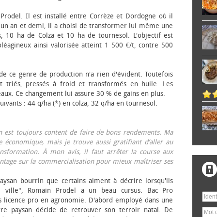
 Prodel. Il est installé entre Corrèze et Dordogne où il
, un an et demi, il a choisi de transformer lui même une
, 10 ha de Colza et 10 ha de tournesol. L'objectif est
éagineux ainsi valorisée atteint 1 500 €/t, contre 500
 de ce genre de production n'a rien d'évident. Toutefois
 triés, pressés à froid et transformés en huile. Les
eaux. Ce changement lui assure 30 % de gains en plus.
ivants : 44 q/ha (*) en colza, 32 q/ha en tournesol.
on est toujours content de faire de bons rendements. Ma
 économique, mais je trouve aussi gratifiant d’aller au
nsformation. À mon avis, il faut arrêter la course aux
tage sur la commercialisation pour mieux maîtriser ses
aysan bourrin que certains aiment à décrire lorsqu'ils
e ville", Romain Prodel a un beau cursus. Bac Pro
s licence pro en agronomie. D'abord employé dans une
tre paysan décide de retrouver son terroir natal. De