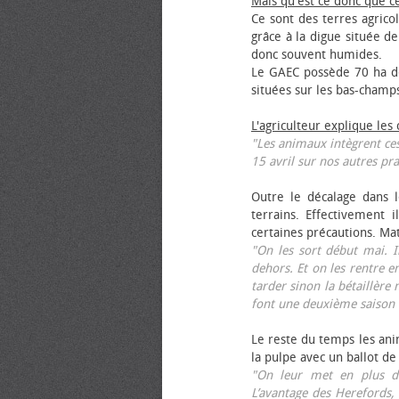
Mais qu'est ce donc que c
Ce sont des terres agrico
grâce à la digue située de
donc souvent humides.
Le GAEC possède 70 ha de
situées sur les bas-champ
L'agriculteur explique les
"Les animaux intègrent ces
15 avril sur nos autres pra
Outre le décalage dans l
terrains. Effectivement i
certaines précautions. Ma
"On les sort début mai. I
dehors. Et on les rentre e
tarder sinon la bétaillère 
font une deuxième saison 
Le reste du temps les anim
la pulpe avec un ballot de
"On leur met en plus de
L’avantage des Herefords,