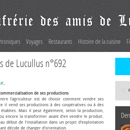
hroniques
Voyages
Restaurants
Histoire de la cuisine
F
s de Lucullus n°692
ur,
commercialisation de ses productions
ntre l’agriculteur est de choisir comment vendre ses
le il vend ses productions à des coopératives ou à des
s établies. Mais il peut également, selon la production,
Der
 ou encore la transformer avant d'en vendre le produit.
au début de l'installation dans un projet d'exploitation
itant décide de changer d'orientation.