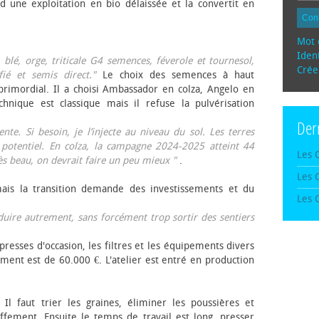
d une exploitation en bio délaissée et la convertit en
Con
Mot 
Ident
, blé, orge, triticale G4 semences, féverole et tournesol,
Crée
fié et semis direct."
Le choix des semences à haut
rimordial. Il a choisi Ambassador en colza, Angelo en
echnique est classique mais il refuse la pulvérisation
Der
te. Si besoin, je l’injecte au niveau du sol. Les terres
 potentiel. En colza, la campagne 2024-2025 atteint 44
Les 
rès beau, on devrait faire un peu mieux "
.
Les 
mais la transition demande des investissements et du
Les 
oduire autrement, sans forcément trop sortir des sentiers
presses d'occasion, les filtres et les équipements divers
ement est de 60.000 €. L'atelier est entré en production
 Il faut trier les graines, éliminer les poussières et
ffement. Ensuite le temps de travail est long, presser