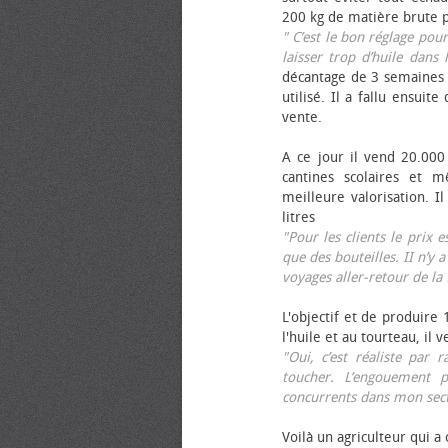
200 kg de matière brute p
" C’est le bon réglage pou
laisser trop d’huile dans 
décantage de 3 semaines 
utilisé. Il a fallu ensuit
vente.
A ce jour il vend 20.000 
cantines scolaires et 
meilleure valorisation. 
litres
"Pour les clients le prix 
que des bouteilles. II n’y a
voyages aller-retour de l
L'objectif et de produire
l'huile et au tourteau, il
"Oui, c’est réaliste pa
toucher. L’engouement p
concurrents dans mon sect
Voilà un agriculteur qui a