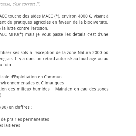
sse, c’est correct !"
.
EC touche des aides MAEC (*), environ 4000 €, visant à
t de pratiques agricoles en faveur de la biodiversité,
 la lutte contre l’érosion.
AEC MHU(*) mais je vous passe les détails c'est d'une
tiliser ses sols à l'exception de la zone Natura 2000 où
engrais. Il y a donc un retard autorisé au fauchage ou au
u foin.
icole d'Exploitation en Commun
nvironnementales et Climatiques
ion des milieux humides − Maintien en eau des zones
)
(80) en chiffres :
 de prairies permanentes
s laitières