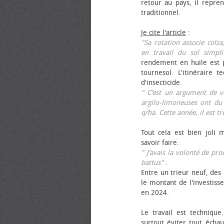
retour au pays, il repren
traditionnel.
Je cite l'article
:
"Sa rotation associe colza
en travail du sol simpli
rendement en huile est p
tournesol. L'itinéraire t
d'insecticide.
" C’est un argument de ven
argilo-limoneuses ont du
q/ha. Cette année, il est t
Tout cela est bien joli 
savoir faire.
" J’avais la volonté de pr
battus"
.
Entre un trieur neuf, des 
le montant de l'investiss
en 2024.
Le travail est technique.
surtout éviter tout échau