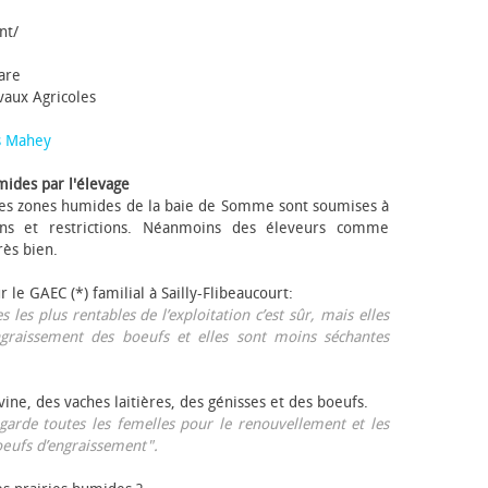
nt/
tare
avaux Agricoles
s Mahey
mides par l'élevage
 Les zones humides de la baie de Somme sont soumises à
ons et restrictions. Néanmoins des éleveurs comme
rès bien.
ur le GAEC (*) familial à Sailly-Flibeaucourt:
s les plus rentables de l’exploitation c’est sûr, mais elles
ngraissement des bœufs et elles sont moins séchantes
ovine, des vaches laitières, des génisses et des bœufs.
garde toutes les femelles pour le renouvellement et les
œufs d’engraissement".