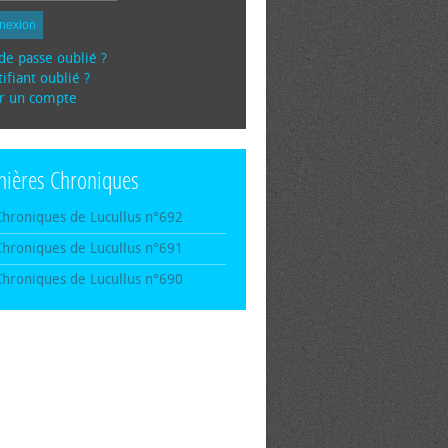
nexion
de passe oublié ?
ifiant oublié ?
r un compte
nières Chroniques
Chroniques de Lucullus n°692
Chroniques de Lucullus n°691
Chroniques de Lucullus n°690