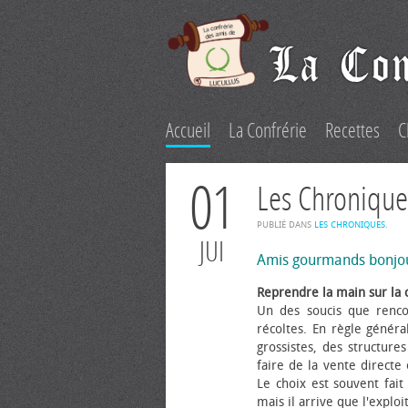
Accueil
La Confrérie
Recettes
C
01
Les Chronique
PUBLIÉ DANS
LES CHRONIQUES
.
JUI
Amis gourmands bonjo
Reprendre la main sur la 
Un des soucis que renco
récoltes. En règle généra
grossistes, des structure
faire de la vente directe
Le choix est souvent fait 
mais il arrive que l'explo