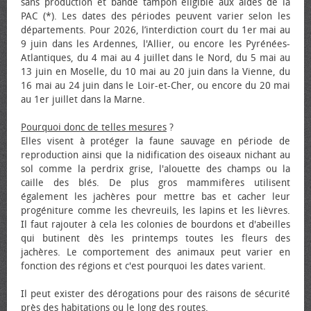
sans production et bande tampon éligible aux aides de la
PAC (*). Les dates des périodes peuvent varier selon les
départements. Pour 2026, l’interdiction court du 1er mai au
9 juin dans les Ardennes, l'Allier, ou encore les Pyrénées-
Atlantiques, du 4 mai au 4 juillet dans le Nord, du 5 mai au
13 juin en Moselle, du 10 mai au 20 juin dans la Vienne, du
16 mai au 24 juin dans le Loir-et-Cher, ou encore du 20 mai
au 1er juillet dans la Marne.
Pourquoi donc de telles mesures
?
Elles visent à protéger la faune sauvage en période de
reproduction ainsi que la nidification des oiseaux nichant au
sol comme la perdrix grise, l'alouette des champs ou la
caille des blés. De plus gros mammifères utilisent
également les jachères pour mettre bas et cacher leur
progéniture comme les chevreuils, les lapins et les lièvres.
Il faut rajouter à cela les colonies de bourdons et d'abeilles
qui butinent dès les printemps toutes les fleurs des
jachères. Le comportement des animaux peut varier en
fonction des régions et c'est pourquoi les dates varient.
Il peut exister des dérogations pour des raisons de sécurité
près des habitations ou le long des routes.