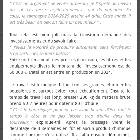
" C’est un argument de vente. Si besoin, je l’injecte au niveau
du sol. Les terres argilo-limoneuses ont du potentiel. En
colza, la campagne 2024-2025 atteint 44 q/ha. Cette année, il
est très beau, on devrait faire un peu mieux "
.
Tout cela est bien joli mais la transition demande des
investissements et du savoir faire.
" J’avais la volonté de produire autrement, sans forcément
trop sortir des sentiers battus"
.
Entre un trieur neuf, des presses d'occasion, les filtres et les
équipements divers le montant de l'investissement est de
60.000 €. L'atelier est entré en production en 2024.
Le travail est technique. Il faut trier les graines, éliminer les
poussières et surtout éviter tout échauffement. Ensuite le
temps de travail est long, presser 200 kg de matière brute
prend 6 à 7 heures pour obtenir 80 L d'huile.
" C’est le bon réglage pour ne pas avoir besoin d’être tout le
temps à côté et ne pas laisser trop d’huile dans les
tourteaux."
explique-t'il. Après le pressage vient le
décantage de 3 semaines en fût et aucun produit chimique
comme l'hexane n'est utilisé. Il a fallu ensuite démarcher,