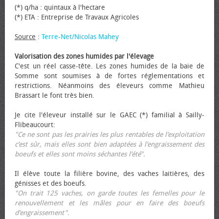
(*) q/ha : quintaux à l'hectare
(*) ETA : Entreprise de Travaux Agricoles
Source
:
Terre-Net/Nicolas Mahey
Valorisation des zones humides par l'élevage
C'est un réel casse-tête. Les zones humides de la baie de
Somme sont soumises à de fortes réglementations et
restrictions. Néanmoins des éleveurs comme Mathieu
Brassart le font très bien.
Je cite l'éleveur installé sur le GAEC (*) familial à Sailly-
Flibeaucourt:
"Ce ne sont pas les prairies les plus rentables de l’exploitation
c’est sûr, mais elles sont bien adaptées à l’engraissement des
bœufs et elles sont moins séchantes l’été".
Il élève toute la filière bovine, des vaches laitières, des
génisses et des bœufs.
"On trait 125 vaches, on garde toutes les femelles pour le
renouvellement et les mâles pour en faire des bœufs
d’engraissement".