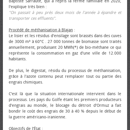
Baptiste Sarraute, qui a repris la ferme familiale en 2020,
l'explique très bien :
"On passait à peu près deux mois de l'année à épandre et
transporter ces effluents"
.
Procédé de méthanisation à Blajan
:
Le lisier et les résidus d'ensilage sont brassés dans des cuves
de 3000 m³ à 60°C . 27 000 tonnes de biomasse sont traités
annuellement, produisant 20 MWh(*) de bio-méthane ce qui
représente la consommation en gaz d'une ville de 12.000
habitants.
De plus, le digestat, résidu du processus de méthanisation,
grâce à l'azote contenu peut remplacer tout ou partie des
engrais chimiques.
C'est là que la situation internationale intervient dans le
processus. Les pays du Golfe étant les premiers producteurs
d'engrais au monde, le blocage du détroit d'Ormuz a fait
bondir le coût des engrais de 30 à 40 % depuis le début de
la guerre américano-iranienne.
Objectifs de l’État
: