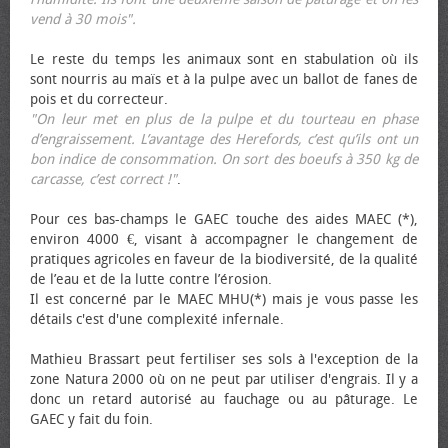
vend à 30 mois".
Le reste du temps les animaux sont en stabulation où ils
sont nourris au maïs et à la pulpe avec un ballot de fanes de
pois et du correcteur.
"On leur met en plus de la pulpe et du tourteau en phase
d’engraissement. L’avantage des Herefords, c’est qu’ils ont un
bon indice de consommation. On sort des bœufs à 350 kg de
carcasse, c’est correct !"
.
Pour ces bas-champs le GAEC touche des aides MAEC (*),
environ 4000 €, visant à accompagner le changement de
pratiques agricoles en faveur de la biodiversité, de la qualité
de l’eau et de la lutte contre l’érosion.
Il est concerné par le MAEC MHU(*) mais je vous passe les
détails c'est d'une complexité infernale.
Mathieu Brassart peut fertiliser ses sols à l'exception de la
zone Natura 2000 où on ne peut par utiliser d'engrais. Il y a
donc un retard autorisé au fauchage ou au pâturage. Le
GAEC y fait du foin.