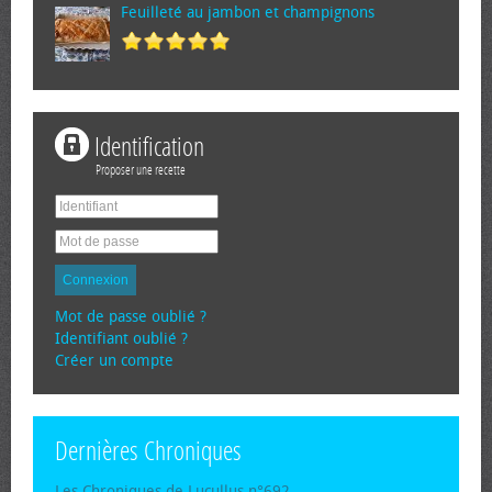
Feuilleté au jambon et champignons
Identification
Proposer une recette
Connexion
Mot de passe oublié ?
Identifiant oublié ?
Créer un compte
Dernières Chroniques
Les Chroniques de Lucullus n°692