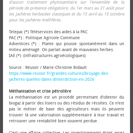
d'aucun traitement phytosanitaire sur l'ensemble de la
période de présence obligatoire, du 1er mars au 31 août pour
les jachères herbacées classiques et du 15 avril au 15 octobre
pour les jachères mellifères.
Telepac (*) Téléservices des aides à la PAC
PAC (*) : Politique Agricole Commune
Adventices (*) : Plante qui pousse spontanément dans un
milieu aménagé. On parlait avant de mauvaises herbes.
IAE (*) :(infrastructures agroécologiques)
Source : Réussir / Marie-Christine Bidault
https://www.reussir.fr/grandes-cultures/broyage-des-
jacheres-quelles-dates-dinterdiction-en-2026
Méthanisation et crise pétrolière
La méthanisation est un procédé permettant d'obtenir du
biogaz à partir des lisiers ou des résidus de récoltes. Ce n'est
pas le métier de base des agriculteurs mais ils peuvent
trouver là une valorisation supplémentaire à leur travail et
retrouver une rentabilité bien souvent perdue.
C'est une affaire collective. Les investissements étant assez