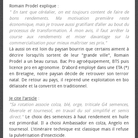
Romain Prodel explique :
" En tant que céréalier, on est toujours content de faire de
bons rendements. Ma motivation première reste
économique, mais je trouve aussi gratifiant d’aller au bout du
processus de transformation. À mon avis, il faut arrêter la
course aux rendements et miser davantage sur la
commercialisation pour mieux maîtriser ses prix."
Là aussi on est loin du paysan bourrin que certains aiment à
décrire lorsqu'ils sortent de leur "grande ville", Romain
Prodel a un beau cursus. Bac Pro agroéquipement, BTS puis
licence pro en agronomie. D'abord employé dans une ETA (*)
en Bretagne, notre paysan décide de retrouver son terroir
natal. De retour au pays, il reprend une exploitation en bio
délaissée et la convertit en traditionnel.
Je cite l'article
:
"Sa rotation associe colza, blé, orge, triticale G4 semences,
féverole et tournesol, en travail du sol simplifié et semis
direct."
Le choix des semences à haut rendement en huile
est primordial. Il a choisi Ambassador en colza, Angelo en
tournesol. L'itinéraire technique est classique mais il refuse
la pulvérisation d'insecticide.