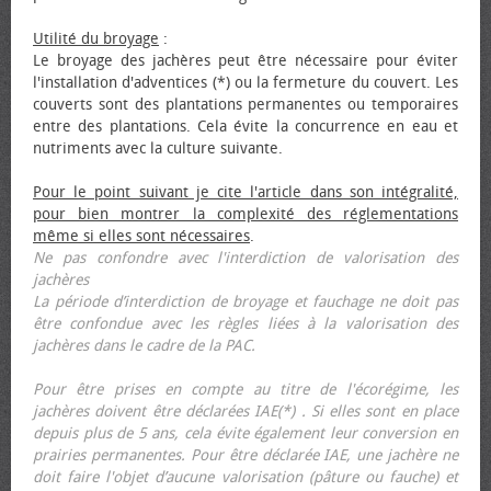
Utilité du broyage
:
Le broyage des jachères peut être nécessaire pour éviter
l'installation d'adventices (*) ou la fermeture du couvert. Les
couverts sont des plantations permanentes ou temporaires
entre des plantations. Cela évite la concurrence en eau et
nutriments avec la culture suivante.
Pour le point suivant je cite l'article dans son intégralité,
pour bien montrer la complexité des réglementations
même si elles sont nécessaires
.
Ne pas confondre avec l'interdiction de valorisation des
jachères
La période d’interdiction de broyage et fauchage ne doit pas
être confondue avec les règles liées à la valorisation des
jachères dans le cadre de la PAC.
Pour être prises en compte au titre de l'écorégime, les
jachères doivent être déclarées IAE(*) . Si elles sont en place
depuis plus de 5 ans, cela évite également leur conversion en
prairies permanentes. Pour être déclarée IAE, une jachère ne
doit faire l'objet d’aucune valorisation (pâture ou fauche) et