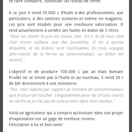
se faire connaître, constituer un réseau de vente.
A ce jour il vend 20.000 L d'huile à des professionnels, aux
particuliers, à des cantines scolaires et même en magasins.
Les prix sont étudiés pour une meilleure valorisation. Il
tend actuellement à vendre ses huiles en bidon de 5 litres
"Pour les clients le prix est moins cher, 4 €/l, et de mon côté
c’est moins coûteux que des bouteilles. II n’y a qu’une
étiquette, et les bidons sont réutilisables. En trois voyages
aller-retour de la ferme au consommateur, un bidon est
amorti."
L'objectif et de produire 100.000 L par an mais Romain
Prodel ne se limite pas à l'huile et au tourteau, il vend 30 t
de blé directement à une minoterie.
"Oui, c’est réaliste par rapport au nombre de consommateurs
que je pourrais toucher. L’engouement pour les circuits courts
se vérifie et je n’ai pas de concurrents dans mon secteur."
Voilà un agriculteur qui a compris qu'évoluer dans son projet
d'exploitation est un gage de meilleur revenu
Félicitation à lui et bon vent/