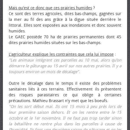
Mais qu'est ce donc que ces prairies humides
?
Ce sont des terres agricoles, dites bas-champs, gagnées sur
la mer au fil des ans grâce à la digue située derrière le
littoral. Elles sont exposées aux inondations et donc souvent
humides.
Le GAEC possède 70 ha de prairies permanentes dont 45
dites prairies humides situées sur les bas-champs.
L'agriculteur explique les contraintes que cela lui impose
:
"Les animaux intègrent ces parcelles au 10 mai, alors qu’on
démarre le pâturage au 15 avril sur nos autres prairies. Il y a
toujours environ un mois de décalage".
Outre le décalage dans le temps il existe des problèmes
sanitaires liés à ces terrains. Effectivement ils présentent
des risques parasitaires ce qui oblige à certaines
précautions. Mathieu Brassart n'y met que les bœufs.
"On les sort début mai. Ils ont 15 mois à peu près lors de
leur première saison dehors. Et on les rentre entre le 15
octobre et le 1er novembre. Il ne faut pas trop tarder sinon
la bétaillère ne rentre plus dans les parcelles à cause de
l’humidité. Ils font une deuxième saison de pâturage et on les