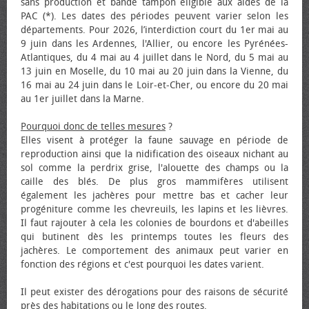
sans production et bande tampon éligible aux aides de la
PAC (*). Les dates des périodes peuvent varier selon les
départements. Pour 2026, l’interdiction court du 1er mai au
9 juin dans les Ardennes, l'Allier, ou encore les Pyrénées-
Atlantiques, du 4 mai au 4 juillet dans le Nord, du 5 mai au
13 juin en Moselle, du 10 mai au 20 juin dans la Vienne, du
16 mai au 24 juin dans le Loir-et-Cher, ou encore du 20 mai
au 1er juillet dans la Marne.
Pourquoi donc de telles mesures
?
Elles visent à protéger la faune sauvage en période de
reproduction ainsi que la nidification des oiseaux nichant au
sol comme la perdrix grise, l'alouette des champs ou la
caille des blés. De plus gros mammifères utilisent
également les jachères pour mettre bas et cacher leur
progéniture comme les chevreuils, les lapins et les lièvres.
Il faut rajouter à cela les colonies de bourdons et d'abeilles
qui butinent dès les printemps toutes les fleurs des
jachères. Le comportement des animaux peut varier en
fonction des régions et c'est pourquoi les dates varient.
Il peut exister des dérogations pour des raisons de sécurité
près des habitations ou le long des routes.