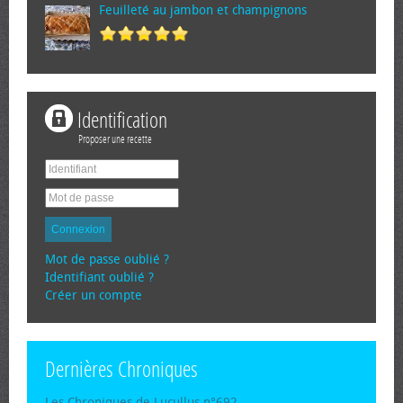
Feuilleté au jambon et champignons
Identification
Proposer une recette
Connexion
Mot de passe oublié ?
Identifiant oublié ?
Créer un compte
Dernières Chroniques
Les Chroniques de Lucullus n°692