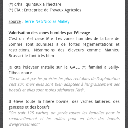
(*) q/ha : quintaux à l'hectare
(*) ETA : Entreprise de Travaux Agricoles
Source
:
Terre-Net/Nicolas Mahey
Valorisation des zones humides par l'élevage
C'est un réel casse-tête. Les zones humides de la baie de
Somme sont soumises à de fortes réglementations et
restrictions. Néanmoins des éleveurs comme Mathieu
Brassart le font très bien.
Je cite l'éleveur installé sur le GAEC (*) familial à Sailly-
Flibeaucourt:
"Ce ne sont pas les prairies les plus rentables de l’exploitation
c’est sûr, mais elles sont bien adaptées à l’engraissement des
bœufs et elles sont moins séchantes l’été".
Il élève toute la filière bovine, des vaches laitières, des
génisses et des bœufs.
"On trait 125 vaches, on garde toutes les femelles pour le
renouvellement et les mâles pour en faire des bœufs
d’engraissement".