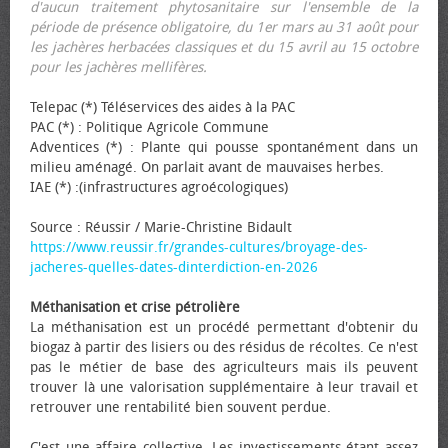
d'aucun traitement phytosanitaire sur l'ensemble de la
période de présence obligatoire, du 1er mars au 31 août pour
les jachères herbacées classiques et du 15 avril au 15 octobre
pour les jachères mellifères.
Telepac (*) Téléservices des aides à la PAC
PAC (*) : Politique Agricole Commune
Adventices (*) : Plante qui pousse spontanément dans un
milieu aménagé. On parlait avant de mauvaises herbes.
IAE (*) :(infrastructures agroécologiques)
Source : Réussir / Marie-Christine Bidault
https://www.reussir.fr/grandes-cultures/broyage-des-
jacheres-quelles-dates-dinterdiction-en-2026
Méthanisation et crise pétrolière
La méthanisation est un procédé permettant d'obtenir du
biogaz à partir des lisiers ou des résidus de récoltes. Ce n'est
pas le métier de base des agriculteurs mais ils peuvent
trouver là une valorisation supplémentaire à leur travail et
retrouver une rentabilité bien souvent perdue.
C'est une affaire collective. Les investissements étant assez