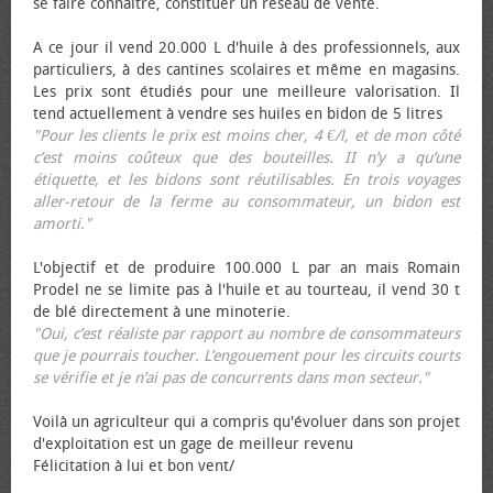
se faire connaître, constituer un réseau de vente.
A ce jour il vend 20.000 L d'huile à des professionnels, aux
particuliers, à des cantines scolaires et même en magasins.
Les prix sont étudiés pour une meilleure valorisation. Il
tend actuellement à vendre ses huiles en bidon de 5 litres
"Pour les clients le prix est moins cher, 4 €/l, et de mon côté
c’est moins coûteux que des bouteilles. II n’y a qu’une
étiquette, et les bidons sont réutilisables. En trois voyages
aller-retour de la ferme au consommateur, un bidon est
amorti."
L'objectif et de produire 100.000 L par an mais Romain
Prodel ne se limite pas à l'huile et au tourteau, il vend 30 t
de blé directement à une minoterie.
"Oui, c’est réaliste par rapport au nombre de consommateurs
que je pourrais toucher. L’engouement pour les circuits courts
se vérifie et je n’ai pas de concurrents dans mon secteur."
Voilà un agriculteur qui a compris qu'évoluer dans son projet
d'exploitation est un gage de meilleur revenu
Félicitation à lui et bon vent/