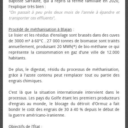
Baptiste Sarraute, qui a repris la ferme familiale en 2020,
l'explique très bien :
"On passait à peu près deux mois de l'année à épandre et
transporter ces effluents"
.
Procédé de méthanisation à Blajan
:
Le lisier et les résidus d'ensilage sont brassés dans des cuves
de 3000 m³ à 60°C . 27 000 tonnes de biomasse sont traités
annuellement, produisant 20 MWh(*) de bio-méthane ce qui
représente la consommation en gaz d'une ville de 12.000
habitants.
De plus, le digestat, résidu du processus de méthanisation,
grâce à l'azote contenu peut remplacer tout ou partie des
engrais chimiques.
C'est là que la situation internationale intervient dans le
processus. Les pays du Golfe étant les premiers producteurs
d'engrais au monde, le blocage du détroit d'Ormuz a fait
bondir le coût des engrais de 30 à 40 % depuis le début de
la guerre américano-iranienne.
Objectifs de l’État
: