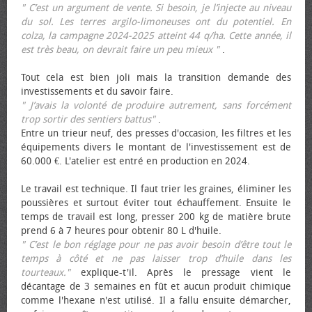
" C’est un argument de vente. Si besoin, je l’injecte au niveau
du sol. Les terres argilo-limoneuses ont du potentiel. En
colza, la campagne 2024-2025 atteint 44 q/ha. Cette année, il
est très beau, on devrait faire un peu mieux "
.
Tout cela est bien joli mais la transition demande des
investissements et du savoir faire.
" J’avais la volonté de produire autrement, sans forcément
trop sortir des sentiers battus"
.
Entre un trieur neuf, des presses d'occasion, les filtres et les
équipements divers le montant de l'investissement est de
60.000 €. L'atelier est entré en production en 2024.
Le travail est technique. Il faut trier les graines, éliminer les
poussières et surtout éviter tout échauffement. Ensuite le
temps de travail est long, presser 200 kg de matière brute
prend 6 à 7 heures pour obtenir 80 L d'huile.
" C’est le bon réglage pour ne pas avoir besoin d’être tout le
temps à côté et ne pas laisser trop d’huile dans les
tourteaux."
explique-t'il. Après le pressage vient le
décantage de 3 semaines en fût et aucun produit chimique
comme l'hexane n'est utilisé. Il a fallu ensuite démarcher,