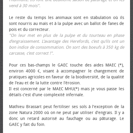
vend à 30 mois".
Le reste du temps les animaux sont en stabulation où ils
sont nourris au maïs et à la pulpe avec un ballot de fanes de
pois et du correcteur.
"On leur met en plus de la pulpe et du tourteau en phase
d’engraissement. L’avantage des Herefords, c’est qu’ils ont un
bon indice de consommation. On sort des bœufs à 350 kg de
carcasse, c’est correct !"
.
Pour ces bas-champs le GAEC touche des aides MAEC (*),
environ 4000 €, visant à accompagner le changement de
pratiques agricoles en faveur de la biodiversité, de la qualité
de l’eau et de la lutte contre l’érosion.
Il est concerné par le MAEC MHU(*) mais je vous passe les
détails c'est d'une complexité infernale.
Mathieu Brassart peut fertiliser ses sols à l'exception de la
zone Natura 2000 où on ne peut par utiliser d'engrais. Il y a
donc un retard autorisé au fauchage ou au pâturage. Le
GAEC y fait du foin.