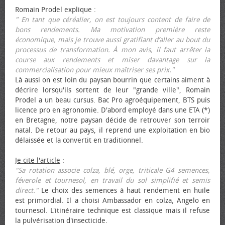
Romain Prodel explique :
" En tant que céréalier, on est toujours content de faire de
bons rendements. Ma motivation première reste
économique, mais je trouve aussi gratifiant d’aller au bout du
processus de transformation. À mon avis, il faut arrêter la
course aux rendements et miser davantage sur la
commercialisation pour mieux maîtriser ses prix."
Là aussi on est loin du paysan bourrin que certains aiment à
décrire lorsqu'ils sortent de leur "grande ville", Romain
Prodel a un beau cursus. Bac Pro agroéquipement, BTS puis
licence pro en agronomie. D'abord employé dans une ETA (*)
en Bretagne, notre paysan décide de retrouver son terroir
natal. De retour au pays, il reprend une exploitation en bio
délaissée et la convertit en traditionnel.
Je cite l'article
:
"Sa rotation associe colza, blé, orge, triticale G4 semences,
féverole et tournesol, en travail du sol simplifié et semis
direct."
Le choix des semences à haut rendement en huile
est primordial. Il a choisi Ambassador en colza, Angelo en
tournesol. L'itinéraire technique est classique mais il refuse
la pulvérisation d'insecticide.