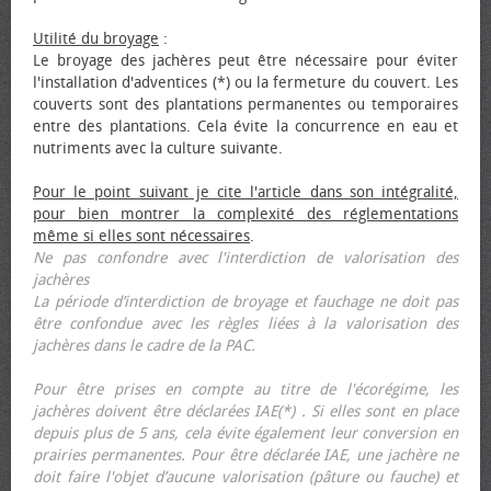
Utilité du broyage
:
Le broyage des jachères peut être nécessaire pour éviter
l'installation d'adventices (*) ou la fermeture du couvert. Les
couverts sont des plantations permanentes ou temporaires
entre des plantations. Cela évite la concurrence en eau et
nutriments avec la culture suivante.
Pour le point suivant je cite l'article dans son intégralité,
pour bien montrer la complexité des réglementations
même si elles sont nécessaires
.
Ne pas confondre avec l'interdiction de valorisation des
jachères
La période d’interdiction de broyage et fauchage ne doit pas
être confondue avec les règles liées à la valorisation des
jachères dans le cadre de la PAC.
Pour être prises en compte au titre de l'écorégime, les
jachères doivent être déclarées IAE(*) . Si elles sont en place
depuis plus de 5 ans, cela évite également leur conversion en
prairies permanentes. Pour être déclarée IAE, une jachère ne
doit faire l'objet d’aucune valorisation (pâture ou fauche) et