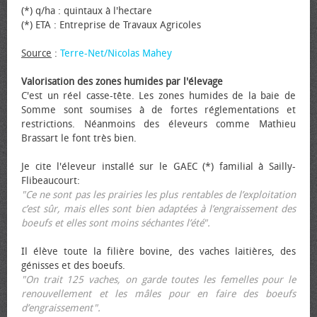
(*) q/ha : quintaux à l'hectare
(*) ETA : Entreprise de Travaux Agricoles
Source
:
Terre-Net/Nicolas Mahey
Valorisation des zones humides par l'élevage
C'est un réel casse-tête. Les zones humides de la baie de
Somme sont soumises à de fortes réglementations et
restrictions. Néanmoins des éleveurs comme Mathieu
Brassart le font très bien.
Je cite l'éleveur installé sur le GAEC (*) familial à Sailly-
Flibeaucourt:
"Ce ne sont pas les prairies les plus rentables de l’exploitation
c’est sûr, mais elles sont bien adaptées à l’engraissement des
bœufs et elles sont moins séchantes l’été".
Il élève toute la filière bovine, des vaches laitières, des
génisses et des bœufs.
"On trait 125 vaches, on garde toutes les femelles pour le
renouvellement et les mâles pour en faire des bœufs
d’engraissement".