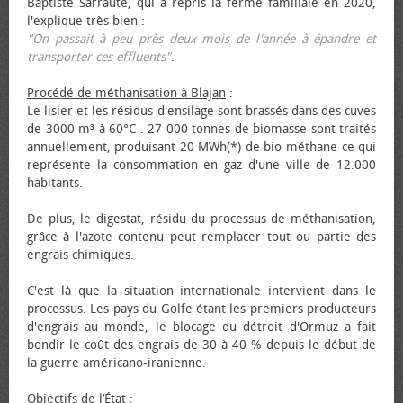
Baptiste Sarraute, qui a repris la ferme familiale en 2020,
l'explique très bien :
"On passait à peu près deux mois de l'année à épandre et
transporter ces effluents"
.
Procédé de méthanisation à Blajan
:
Le lisier et les résidus d'ensilage sont brassés dans des cuves
de 3000 m³ à 60°C . 27 000 tonnes de biomasse sont traités
annuellement, produisant 20 MWh(*) de bio-méthane ce qui
représente la consommation en gaz d'une ville de 12.000
habitants.
De plus, le digestat, résidu du processus de méthanisation,
grâce à l'azote contenu peut remplacer tout ou partie des
engrais chimiques.
C'est là que la situation internationale intervient dans le
processus. Les pays du Golfe étant les premiers producteurs
d'engrais au monde, le blocage du détroit d'Ormuz a fait
bondir le coût des engrais de 30 à 40 % depuis le début de
la guerre américano-iranienne.
Objectifs de l’État
: