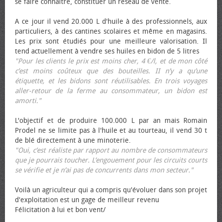
se faire connaître, constituer un réseau de vente.
A ce jour il vend 20.000 L d'huile à des professionnels, aux
particuliers, à des cantines scolaires et même en magasins.
Les prix sont étudiés pour une meilleure valorisation. Il
tend actuellement à vendre ses huiles en bidon de 5 litres
"Pour les clients le prix est moins cher, 4 €/l, et de mon côté
c’est moins coûteux que des bouteilles. II n’y a qu’une
étiquette, et les bidons sont réutilisables. En trois voyages
aller-retour de la ferme au consommateur, un bidon est
amorti."
L'objectif et de produire 100.000 L par an mais Romain
Prodel ne se limite pas à l'huile et au tourteau, il vend 30 t
de blé directement à une minoterie.
"Oui, c’est réaliste par rapport au nombre de consommateurs
que je pourrais toucher. L’engouement pour les circuits courts
se vérifie et je n’ai pas de concurrents dans mon secteur."
Voilà un agriculteur qui a compris qu'évoluer dans son projet
d'exploitation est un gage de meilleur revenu
Félicitation à lui et bon vent/