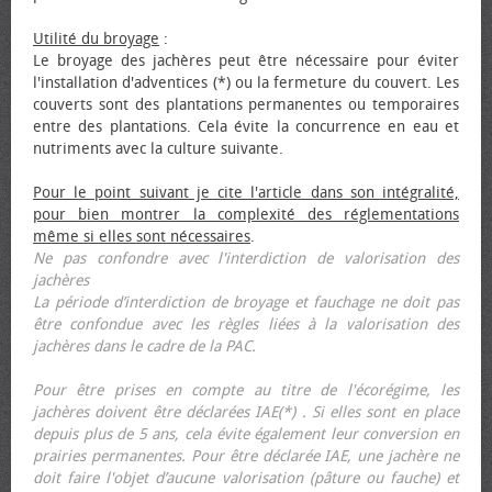
Utilité du broyage
:
Le broyage des jachères peut être nécessaire pour éviter
l'installation d'adventices (*) ou la fermeture du couvert. Les
couverts sont des plantations permanentes ou temporaires
entre des plantations. Cela évite la concurrence en eau et
nutriments avec la culture suivante.
Pour le point suivant je cite l'article dans son intégralité,
pour bien montrer la complexité des réglementations
même si elles sont nécessaires
.
Ne pas confondre avec l'interdiction de valorisation des
jachères
La période d’interdiction de broyage et fauchage ne doit pas
être confondue avec les règles liées à la valorisation des
jachères dans le cadre de la PAC.
Pour être prises en compte au titre de l'écorégime, les
jachères doivent être déclarées IAE(*) . Si elles sont en place
depuis plus de 5 ans, cela évite également leur conversion en
prairies permanentes. Pour être déclarée IAE, une jachère ne
doit faire l'objet d’aucune valorisation (pâture ou fauche) et