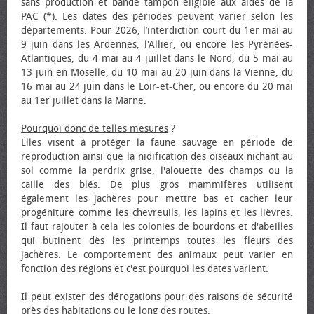
sans production et bande tampon éligible aux aides de la
PAC (*). Les dates des périodes peuvent varier selon les
départements. Pour 2026, l’interdiction court du 1er mai au
9 juin dans les Ardennes, l'Allier, ou encore les Pyrénées-
Atlantiques, du 4 mai au 4 juillet dans le Nord, du 5 mai au
13 juin en Moselle, du 10 mai au 20 juin dans la Vienne, du
16 mai au 24 juin dans le Loir-et-Cher, ou encore du 20 mai
au 1er juillet dans la Marne.
Pourquoi donc de telles mesures
?
Elles visent à protéger la faune sauvage en période de
reproduction ainsi que la nidification des oiseaux nichant au
sol comme la perdrix grise, l'alouette des champs ou la
caille des blés. De plus gros mammifères utilisent
également les jachères pour mettre bas et cacher leur
progéniture comme les chevreuils, les lapins et les lièvres.
Il faut rajouter à cela les colonies de bourdons et d'abeilles
qui butinent dès les printemps toutes les fleurs des
jachères. Le comportement des animaux peut varier en
fonction des régions et c'est pourquoi les dates varient.
Il peut exister des dérogations pour des raisons de sécurité
près des habitations ou le long des routes.