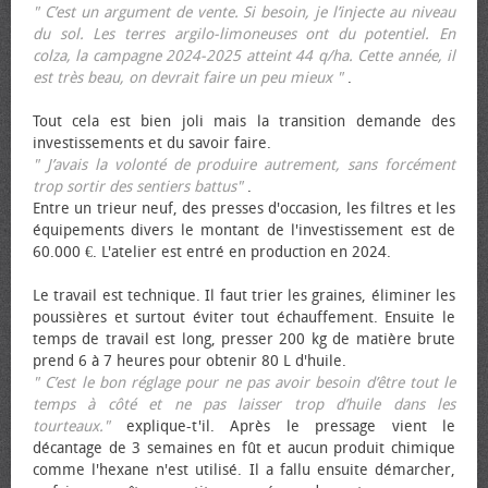
" C’est un argument de vente. Si besoin, je l’injecte au niveau
du sol. Les terres argilo-limoneuses ont du potentiel. En
colza, la campagne 2024-2025 atteint 44 q/ha. Cette année, il
est très beau, on devrait faire un peu mieux "
.
Tout cela est bien joli mais la transition demande des
investissements et du savoir faire.
" J’avais la volonté de produire autrement, sans forcément
trop sortir des sentiers battus"
.
Entre un trieur neuf, des presses d'occasion, les filtres et les
équipements divers le montant de l'investissement est de
60.000 €. L'atelier est entré en production en 2024.
Le travail est technique. Il faut trier les graines, éliminer les
poussières et surtout éviter tout échauffement. Ensuite le
temps de travail est long, presser 200 kg de matière brute
prend 6 à 7 heures pour obtenir 80 L d'huile.
" C’est le bon réglage pour ne pas avoir besoin d’être tout le
temps à côté et ne pas laisser trop d’huile dans les
tourteaux."
explique-t'il. Après le pressage vient le
décantage de 3 semaines en fût et aucun produit chimique
comme l'hexane n'est utilisé. Il a fallu ensuite démarcher,