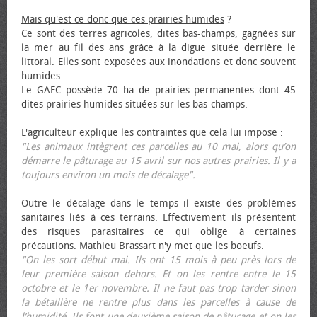
Mais qu'est ce donc que ces prairies humides
?
Ce sont des terres agricoles, dites bas-champs, gagnées sur
la mer au fil des ans grâce à la digue située derrière le
littoral. Elles sont exposées aux inondations et donc souvent
humides.
Le GAEC possède 70 ha de prairies permanentes dont 45
dites prairies humides situées sur les bas-champs.
L'agriculteur explique les contraintes que cela lui impose
:
"Les animaux intègrent ces parcelles au 10 mai, alors qu’on
démarre le pâturage au 15 avril sur nos autres prairies. Il y a
toujours environ un mois de décalage".
Outre le décalage dans le temps il existe des problèmes
sanitaires liés à ces terrains. Effectivement ils présentent
des risques parasitaires ce qui oblige à certaines
précautions. Mathieu Brassart n'y met que les bœufs.
"On les sort début mai. Ils ont 15 mois à peu près lors de
leur première saison dehors. Et on les rentre entre le 15
octobre et le 1er novembre. Il ne faut pas trop tarder sinon
la bétaillère ne rentre plus dans les parcelles à cause de
l’humidité. Ils font une deuxième saison de pâturage et on les