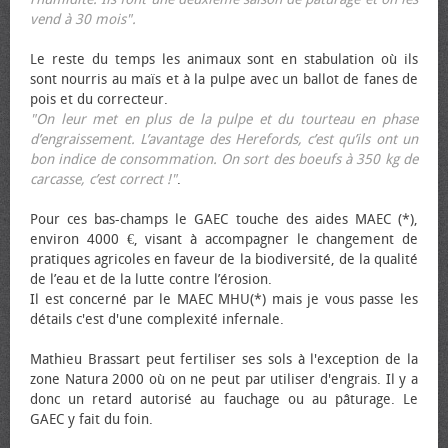
vend à 30 mois".
Le reste du temps les animaux sont en stabulation où ils
sont nourris au maïs et à la pulpe avec un ballot de fanes de
pois et du correcteur.
"On leur met en plus de la pulpe et du tourteau en phase
d’engraissement. L’avantage des Herefords, c’est qu’ils ont un
bon indice de consommation. On sort des bœufs à 350 kg de
carcasse, c’est correct !"
.
Pour ces bas-champs le GAEC touche des aides MAEC (*),
environ 4000 €, visant à accompagner le changement de
pratiques agricoles en faveur de la biodiversité, de la qualité
de l’eau et de la lutte contre l’érosion.
Il est concerné par le MAEC MHU(*) mais je vous passe les
détails c'est d'une complexité infernale.
Mathieu Brassart peut fertiliser ses sols à l'exception de la
zone Natura 2000 où on ne peut par utiliser d'engrais. Il y a
donc un retard autorisé au fauchage ou au pâturage. Le
GAEC y fait du foin.