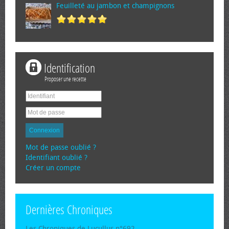
Feuilleté au jambon et champignons
Identification
Proposer une recette
Connexion
Mot de passe oublié ?
Identifiant oublié ?
Créer un compte
Dernières Chroniques
Les Chroniques de Lucullus n°692