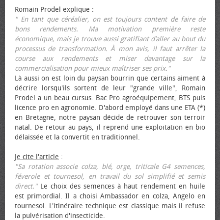
Romain Prodel explique :
" En tant que céréalier, on est toujours content de faire de
bons rendements. Ma motivation première reste
économique, mais je trouve aussi gratifiant d’aller au bout du
processus de transformation. À mon avis, il faut arrêter la
course aux rendements et miser davantage sur la
commercialisation pour mieux maîtriser ses prix."
Là aussi on est loin du paysan bourrin que certains aiment à
décrire lorsqu'ils sortent de leur "grande ville", Romain
Prodel a un beau cursus. Bac Pro agroéquipement, BTS puis
licence pro en agronomie. D'abord employé dans une ETA (*)
en Bretagne, notre paysan décide de retrouver son terroir
natal. De retour au pays, il reprend une exploitation en bio
délaissée et la convertit en traditionnel.
Je cite l'article
:
"Sa rotation associe colza, blé, orge, triticale G4 semences,
féverole et tournesol, en travail du sol simplifié et semis
direct."
Le choix des semences à haut rendement en huile
est primordial. Il a choisi Ambassador en colza, Angelo en
tournesol. L'itinéraire technique est classique mais il refuse
la pulvérisation d'insecticide.