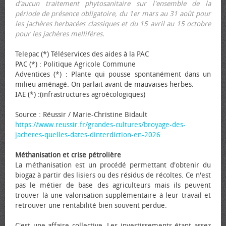
d'aucun traitement phytosanitaire sur l'ensemble de la
période de présence obligatoire, du 1er mars au 31 août pour
les jachères herbacées classiques et du 15 avril au 15 octobre
pour les jachères mellifères.
Telepac (*) Téléservices des aides à la PAC
PAC (*) : Politique Agricole Commune
Adventices (*) : Plante qui pousse spontanément dans un
milieu aménagé. On parlait avant de mauvaises herbes.
IAE (*) :(infrastructures agroécologiques)
Source : Réussir / Marie-Christine Bidault
https://www.reussir.fr/grandes-cultures/broyage-des-
jacheres-quelles-dates-dinterdiction-en-2026
Méthanisation et crise pétrolière
La méthanisation est un procédé permettant d'obtenir du
biogaz à partir des lisiers ou des résidus de récoltes. Ce n'est
pas le métier de base des agriculteurs mais ils peuvent
trouver là une valorisation supplémentaire à leur travail et
retrouver une rentabilité bien souvent perdue.
C'est une affaire collective. Les investissements étant assez