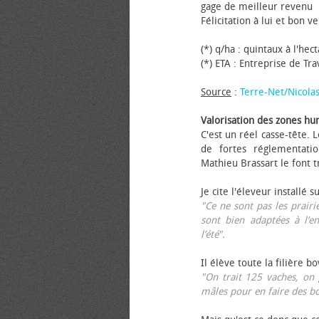
gage de meilleur revenu
Félicitation à lui et bon ve
(*) q/ha : quintaux à l'hec
(*) ETA : Entreprise de Tr
Source
:
Terre-Net/Nicola
Valorisation des zones hu
C'est un réel casse-tête.
de fortes réglementati
Mathieu Brassart le font t
Je cite l'éleveur installé s
"Ce ne sont pas les prairie
sont bien adaptées à l’e
l’été".
Il élève toute la filière b
"On trait 125 vaches, on 
mâles pour en faire des b