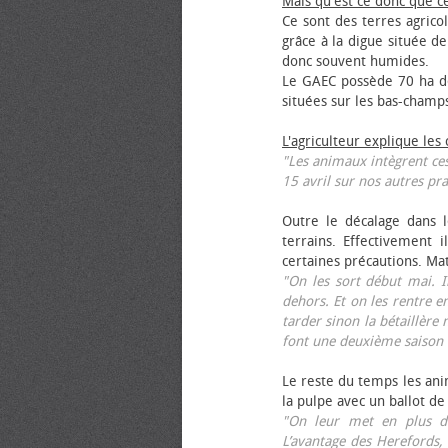
Mais qu'est ce donc que c
Ce sont des terres agrico
grâce à la digue située de
donc souvent humides.
Le GAEC possède 70 ha de
situées sur les bas-champ
L'agriculteur explique les
"Les animaux intègrent ces
15 avril sur nos autres pra
Outre le décalage dans l
terrains. Effectivement i
certaines précautions. Ma
"On les sort début mai. I
dehors. Et on les rentre e
tarder sinon la bétaillère 
font une deuxième saison 
Le reste du temps les anim
la pulpe avec un ballot de
"On leur met en plus de
L’avantage des Herefords,