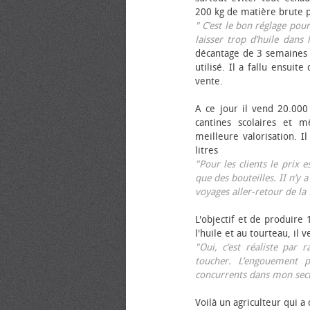
200 kg de matière brute p
" C’est le bon réglage pou
laisser trop d’huile dans 
décantage de 3 semaines 
utilisé. Il a fallu ensuit
vente.
A ce jour il vend 20.000 
cantines scolaires et 
meilleure valorisation. 
litres
"Pour les clients le prix 
que des bouteilles. II n’y a
voyages aller-retour de l
L'objectif et de produire
l'huile et au tourteau, il
"Oui, c’est réaliste pa
toucher. L’engouement p
concurrents dans mon sect
Voilà un agriculteur qui a