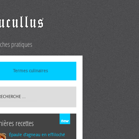
iches pratiques
Termes culinaires
nières recettes
Épaule d’agneau en effiloché