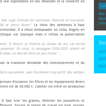
d une exploitation en bio délaissée et la convertit en
Con
Mot 
Ident
, blé, orge, triticale G4 semences, féverole et tournesol,
Crée
fié et semis direct."
Le choix des semences à haut
rimordial. Il a choisi Ambassador en colza, Angelo en
echnique est classique mais il refuse la pulvérisation
Der
te. Si besoin, je l’injecte au niveau du sol. Les terres
 potentiel. En colza, la campagne 2024-2025 atteint 44
Les 
rès beau, on devrait faire un peu mieux "
.
Les 
mais la transition demande des investissements et du
Les 
oduire autrement, sans forcément trop sortir des sentiers
presses d'occasion, les filtres et les équipements divers
ement est de 60.000 €. L'atelier est entré en production
 Il faut trier les graines, éliminer les poussières et
ffement. Ensuite le temps de travail est long, presser