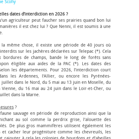
ne Scohy
lles dates d’interdiction en 2026 ?
'un agriculteur peut faucher ses prairies quand bon lui
anières il est chez lui ? Que Nenni, il est soumis à une
e.
 la même chose, il existe une période de 40 jours où
nterdits sur les jachères déclarées sur Telepac (*). Cela
x bordures de champs, bande le long de forêts sans
pon éligible aux aides de la PAC (*). Les dates des
elon les départements. Pour 2026, l’interdiction court
ns les Ardennes, l'Allier, ou encore les Pyrénées-
 juillet dans le Nord, du 5 mai au 13 juin en Moselle, du
 Vienne, du 16 mai au 24 juin dans le Loir-et-Cher, ou
uillet dans la Marne.
mesures
?
a faune sauvage en période de reproduction ainsi que la
 nichant au sol comme la perdrix grise, l'alouette des
blés. De plus gros mammifères utilisent également les
 et cacher leur progéniture comme les chevreuils, les
faut rajouter à cela les colonies de bourdons et d'abeilles