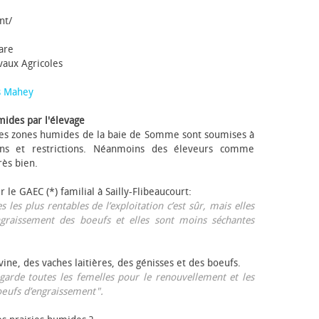
nt/
tare
avaux Agricoles
s Mahey
mides par l'élevage
 Les zones humides de la baie de Somme sont soumises à
ons et restrictions. Néanmoins des éleveurs comme
rès bien.
ur le GAEC (*) familial à Sailly-Flibeaucourt:
s les plus rentables de l’exploitation c’est sûr, mais elles
ngraissement des bœufs et elles sont moins séchantes
ovine, des vaches laitières, des génisses et des bœufs.
garde toutes les femelles pour le renouvellement et les
œufs d’engraissement".