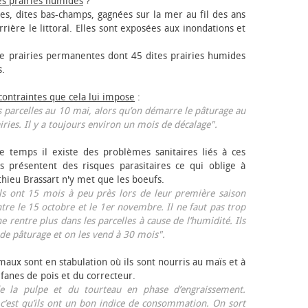
es prairies humides
?
les, dites bas-champs, gagnées sur la mer au fil des ans
rrière le littoral. Elles sont exposées aux inondations et
 prairies permanentes dont 45 dites prairies humides
s.
 contraintes que cela lui impose
:
 parcelles au 10 mai, alors qu’on démarre le pâturage au
iries. Il y a toujours environ un mois de décalage".
e temps il existe des problèmes sanitaires liés à ces
ls présentent des risques parasitaires ce qui oblige à
thieu Brassart n'y met que les bœufs.
ls ont 15 mois à peu près lors de leur première saison
ntre le 15 octobre et le 1er novembre. Il ne faut pas trop
ne rentre plus dans les parcelles à cause de l’humidité. Ils
de pâturage et on les vend à 30 mois".
aux sont en stabulation où ils sont nourris au maïs et à
 fanes de pois et du correcteur.
 la pulpe et du tourteau en phase d’engraissement.
 c’est qu’ils ont un bon indice de consommation. On sort