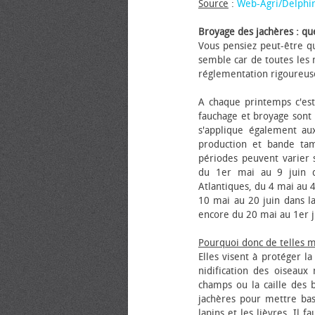
Source
:
Web-Agri/Delphi
Broyage des jachères : que
Vous pensiez peut-être qu
semble car de toutes les m
réglementation rigoureus
A chaque printemps c'est
fauchage et broyage sont i
s'applique également au
production et bande tam
périodes peuvent varier s
du 1er mai au 9 juin da
Atlantiques, du 4 mai au 4
10 mai au 20 juin dans la
encore du 20 mai au 1er j
Pourquoi donc de telles 
Elles visent à protéger l
nidification des oiseaux
champs ou la caille des 
jachères pour mettre bas
lapins et les lièvres. Il 