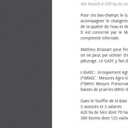
des bœufs à 350 kg de carca
Pour ces bas-champs le GA
accompagner le changemen
de la qualité de l’eau et de
Il est concerné par le M
complexité infernale.
Mathieu Brassart peut fer
on ne peut par utiliser d'
pâturage. Le GAEC y fait d
(-)GAEC : Groupement Agr
(*)MAEC : Mesures Agro-E
(*)MHU Mesure Préservat
basses de prairies (MHU 4
Gaec le Souffle de la Baie 
5 associés et 2 salariés
420 ha de SAU dont 70 ha
380 bovins dont 125 vache