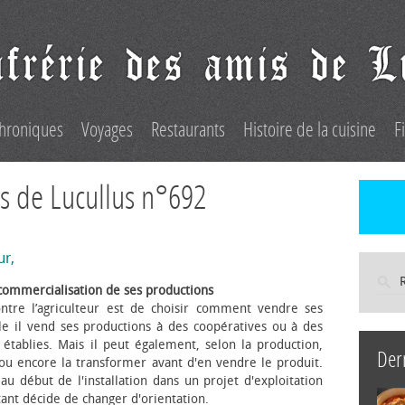
hroniques
Voyages
Restaurants
Histoire de la cuisine
F
s de Lucullus n°692
ur,
commercialisation de ses productions
ntre l’agriculteur est de choisir comment vendre ses
le il vend ses productions à des coopératives ou à des
s établies. Mais il peut également, selon la production,
Der
 ou encore la transformer avant d'en vendre le produit.
au début de l'installation dans un projet d'exploitation
itant décide de changer d'orientation.