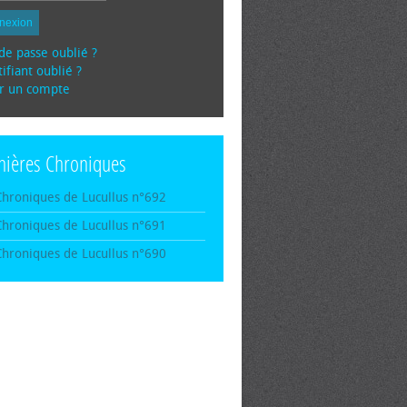
nexion
de passe oublié ?
ifiant oublié ?
r un compte
nières Chroniques
Chroniques de Lucullus n°692
Chroniques de Lucullus n°691
Chroniques de Lucullus n°690