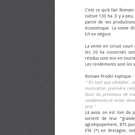
C'est ce qu'à fait Romain
cultive 130 ha. Il y a peu
partie de ses productions
économique. La tonne d’ol
€/t en négoce.
La vente en circuit court
les 20 ha concernés sont
résidus sont mis en tourt
Les rendements sont les su
Romain Prodel explique :
" En tant que céréalier, 
motivation première reste
bout du processus de tra
rendements et miser davan
prix."
Là aussi on est loin du p
sortent de leur "grand
agroéquipement, BTS pui
ETA (*) en Bretagne, no