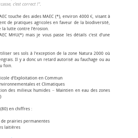
sse, c’est correct !"
.
EC touche des aides MAEC (*), environ 4000 €, visant à
t de pratiques agricoles en faveur de la biodiversité,
 la lutte contre l’érosion.
AEC MHU(*) mais je vous passe les détails c'est d'une
tiliser ses sols à l'exception de la zone Natura 2000 où
engrais. Il y a donc un retard autorisé au fauchage ou au
u foin.
icole d'Exploitation en Commun
nvironnementales et Climatiques
ion des milieux humides − Maintien en eau des zones
)
(80) en chiffres :
 de prairies permanentes
s laitières