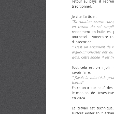
retour au pays, il repren
traditionnel.
Je cite l'article
:
"Sa rotation associe colza
en travail du sol simpli
rendement en huile est p
tournesol. L'itinéraire t
d'insecticide.
" C’est un argument de ven
argilo-limoneuses ont du
q/ha. Cette année, il est t
Tout cela est bien joli 
savoir faire.
" J’avais la volonté de pr
battus"
.
Entre un trieur neuf, des 
le montant de l'investiss
en 2024.
Le travail est technique.
surtout éviter tout échau