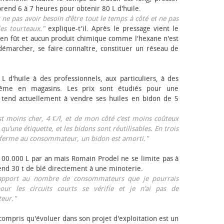
rend 6 à 7 heures pour obtenir 80 L d'huile.
r ne pas avoir besoin d’être tout le temps à côté et ne pas
les tourteaux."
explique-t'il. Après le pressage vient le
en fût et aucun produit chimique comme l'hexane n'est
e démarcher, se faire connaître, constituer un réseau de
L d'huile à des professionnels, aux particuliers, à des
même en magasins. Les prix sont étudiés pour une
Il tend actuellement à vendre ses huiles en bidon de 5
est moins cher, 4 €/l, et de mon côté c’est moins coûteux
 qu’une étiquette, et les bidons sont réutilisables. En trois
a ferme au consommateur, un bidon est amorti."
 100.000 L par an mais Romain Prodel ne se limite pas à
 vend 30 t de blé directement à une minoterie.
r rapport au nombre de consommateurs que je pourrais
our les circuits courts se vérifie et je n’ai pas de
eur."
 compris qu'évoluer dans son projet d'exploitation est un