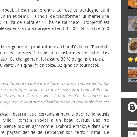
 Prodel. Il est installé entre Corrèze et Dordogne où il
, un an et demi, il a choisi de transformer lui même une
, 10 ha de Colza et 10 ha de tournesol. L'objectif est
éagineux ainsi valorisée atteint 1 500 €/t, contre 500
 de ce genre de production n'a rien d'évident. Toutefois
 triés, pressés à froid et transformés en huile. Les
eaux. Ce changement lui assure 30 % de gains en plus.
ivants : 44 q/ha (*) en colza, 32 q/ha en tournesol.
on est toujours content de faire de bons rendements. Ma
 économique, mais je trouve aussi gratifiant d’aller au
nsformation. À mon avis, il faut arrêter la course aux
tage sur la commercialisation pour mieux maîtriser ses
aysan bourrin que certains aiment à décrire lorsqu'ils
e ville", Romain Prodel a un beau cursus. Bac Pro
s licence pro en agronomie. D'abord employé dans une
tre paysan décide de retrouver son terroir natal. De