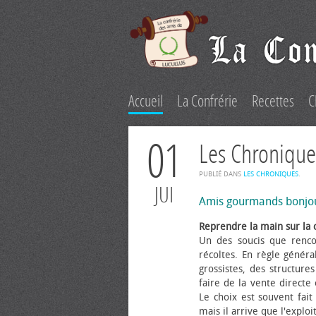
Accueil
La Confrérie
Recettes
C
01
Les Chronique
PUBLIÉ DANS
LES CHRONIQUES
.
JUI
Amis gourmands bonjo
Reprendre la main sur la 
Un des soucis que renco
récoltes. En règle généra
grossistes, des structure
faire de la vente directe
Le choix est souvent fait 
mais il arrive que l'explo