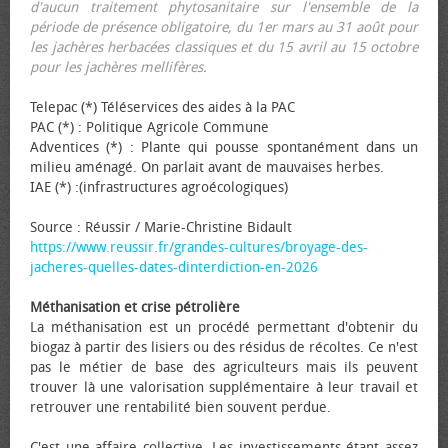
d'aucun traitement phytosanitaire sur l'ensemble de la
période de présence obligatoire, du 1er mars au 31 août pour
les jachères herbacées classiques et du 15 avril au 15 octobre
pour les jachères mellifères.
Telepac (*) Téléservices des aides à la PAC
PAC (*) : Politique Agricole Commune
Adventices (*) : Plante qui pousse spontanément dans un
milieu aménagé. On parlait avant de mauvaises herbes.
IAE (*) :(infrastructures agroécologiques)
Source : Réussir / Marie-Christine Bidault
https://www.reussir.fr/grandes-cultures/broyage-des-
jacheres-quelles-dates-dinterdiction-en-2026
Méthanisation et crise pétrolière
La méthanisation est un procédé permettant d'obtenir du
biogaz à partir des lisiers ou des résidus de récoltes. Ce n'est
pas le métier de base des agriculteurs mais ils peuvent
trouver là une valorisation supplémentaire à leur travail et
retrouver une rentabilité bien souvent perdue.
C'est une affaire collective. Les investissements étant assez