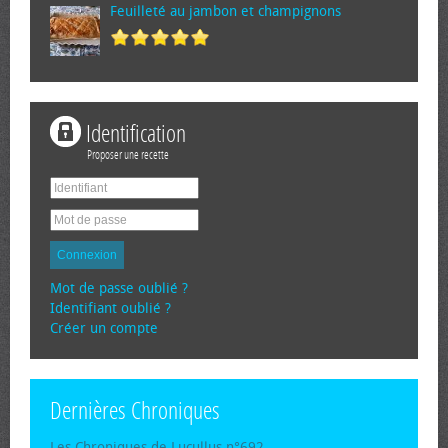
Feuilleté au jambon et champignons
Identification
Proposer une recette
Connexion
Mot de passe oublié ?
Identifiant oublié ?
Créer un compte
Dernières Chroniques
Les Chroniques de Lucullus n°692