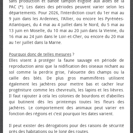
sans production et bande tampon éligible aux aides de la
PAC (*). Les dates des périodes peuvent varier selon les
départements. Pour 2026, l’interdiction court du 1er mai au
9 juin dans les Ardennes, l'Allier, ou encore les Pyrénées-
Atlantiques, du 4 mai au 4 juillet dans le Nord, du 5 mai au
13 juin en Moselle, du 10 mai au 20 juin dans la Vienne, du
16 mai au 24 juin dans le Loir-et-Cher, ou encore du 20 mai
au 1er juillet dans la Marne.
Pourquoi donc de telles mesures
?
Elles visent à protéger la faune sauvage en période de
reproduction ainsi que la nidification des oiseaux nichant au
sol comme la perdrix grise, l'alouette des champs ou la
caille des blés. De plus gros mammifères utilisent
également les jachères pour mettre bas et cacher leur
progéniture comme les chevreuils, les lapins et les lièvres.
Il faut rajouter à cela les colonies de bourdons et d'abeilles
qui butinent dès les printemps toutes les fleurs des
jachères. Le comportement des animaux peut varier en
fonction des régions et c'est pourquoi les dates varient.
Il peut exister des dérogations pour des raisons de sécurité
près des habitations ou le long des routes.