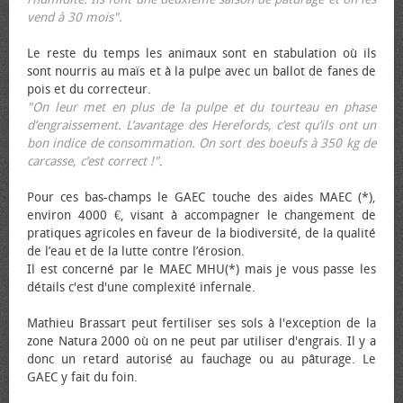
vend à 30 mois".
Le reste du temps les animaux sont en stabulation où ils
sont nourris au maïs et à la pulpe avec un ballot de fanes de
pois et du correcteur.
"On leur met en plus de la pulpe et du tourteau en phase
d’engraissement. L’avantage des Herefords, c’est qu’ils ont un
bon indice de consommation. On sort des bœufs à 350 kg de
carcasse, c’est correct !"
.
Pour ces bas-champs le GAEC touche des aides MAEC (*),
environ 4000 €, visant à accompagner le changement de
pratiques agricoles en faveur de la biodiversité, de la qualité
de l’eau et de la lutte contre l’érosion.
Il est concerné par le MAEC MHU(*) mais je vous passe les
détails c'est d'une complexité infernale.
Mathieu Brassart peut fertiliser ses sols à l'exception de la
zone Natura 2000 où on ne peut par utiliser d'engrais. Il y a
donc un retard autorisé au fauchage ou au pâturage. Le
GAEC y fait du foin.