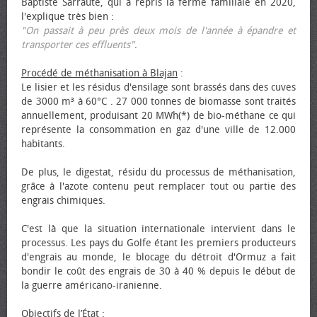
Baptiste Sarraute, qui a repris la ferme familiale en 2020,
l'explique très bien :
"On passait à peu près deux mois de l'année à épandre et
transporter ces effluents"
.
Procédé de méthanisation à Blajan
:
Le lisier et les résidus d'ensilage sont brassés dans des cuves
de 3000 m³ à 60°C . 27 000 tonnes de biomasse sont traités
annuellement, produisant 20 MWh(*) de bio-méthane ce qui
représente la consommation en gaz d'une ville de 12.000
habitants.
De plus, le digestat, résidu du processus de méthanisation,
grâce à l'azote contenu peut remplacer tout ou partie des
engrais chimiques.
C'est là que la situation internationale intervient dans le
processus. Les pays du Golfe étant les premiers producteurs
d'engrais au monde, le blocage du détroit d'Ormuz a fait
bondir le coût des engrais de 30 à 40 % depuis le début de
la guerre américano-iranienne.
Objectifs de l’État
: