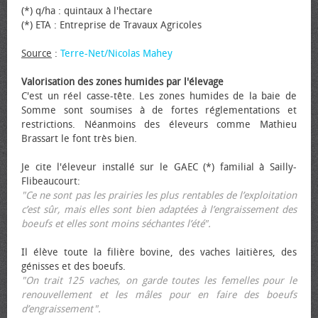
(*) q/ha : quintaux à l'hectare
(*) ETA : Entreprise de Travaux Agricoles
Source
:
Terre-Net/Nicolas Mahey
Valorisation des zones humides par l'élevage
C'est un réel casse-tête. Les zones humides de la baie de
Somme sont soumises à de fortes réglementations et
restrictions. Néanmoins des éleveurs comme Mathieu
Brassart le font très bien.
Je cite l'éleveur installé sur le GAEC (*) familial à Sailly-
Flibeaucourt:
"Ce ne sont pas les prairies les plus rentables de l’exploitation
c’est sûr, mais elles sont bien adaptées à l’engraissement des
bœufs et elles sont moins séchantes l’été".
Il élève toute la filière bovine, des vaches laitières, des
génisses et des bœufs.
"On trait 125 vaches, on garde toutes les femelles pour le
renouvellement et les mâles pour en faire des bœufs
d’engraissement".