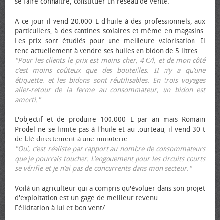
se faire connaître, constituer un réseau de vente.
A ce jour il vend 20.000 L d'huile à des professionnels, aux
particuliers, à des cantines scolaires et même en magasins.
Les prix sont étudiés pour une meilleure valorisation. Il
tend actuellement à vendre ses huiles en bidon de 5 litres
"Pour les clients le prix est moins cher, 4 €/l, et de mon côté
c’est moins coûteux que des bouteilles. II n’y a qu’une
étiquette, et les bidons sont réutilisables. En trois voyages
aller-retour de la ferme au consommateur, un bidon est
amorti."
L'objectif et de produire 100.000 L par an mais Romain
Prodel ne se limite pas à l'huile et au tourteau, il vend 30 t
de blé directement à une minoterie.
"Oui, c’est réaliste par rapport au nombre de consommateurs
que je pourrais toucher. L’engouement pour les circuits courts
se vérifie et je n’ai pas de concurrents dans mon secteur."
Voilà un agriculteur qui a compris qu'évoluer dans son projet
d'exploitation est un gage de meilleur revenu
Félicitation à lui et bon vent/