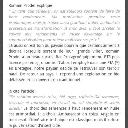
Romain Prodel explique :
" En tant que céréalier, on est toujours content de faire de
bons rendements. Ma motivation première reste
économique, mais je trouve aussi gratifiant d’aller au bout du
processus de transformation. À mon avis, il faut arrêter la
course aux rendements et miser davantage sur la
commercialisation pour mieux maîtriser ses prix."
Là aussi on est loin du paysan bourrin que certains aiment à
décrire lorsqu'ils sortent de leur "grande ville", Romain
Prodel a un beau cursus. Bac Pro agroéquipement, BTS puis
licence pro en agronomie. D'abord employé dans une ETA (*)
en Bretagne, notre paysan décide de retrouver son terroir
natal. De retour au pays, il reprend une exploitation en bio
délaissée et la convertit en traditionnel.
Je cite l'article
:
"Sa rotation associe colza, blé, orge, triticale G4 semences,
féverole et tournesol, en travail du sol simplifié et semis
direct."
Le choix des semences à haut rendement en huile
est primordial. Il a choisi Ambassador en colza, Angelo en
tournesol. L'itinéraire technique est classique mais il refuse
la pulvérisation d'insecticide.