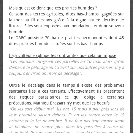
Mais qu'est ce donc que ces prairies humides
?
Ce sont des terres agricoles, dites bas-champs, gagnées sur
la mer au fil des ans grâce à la digue située derrière le
littoral. Elles sont exposées aux inondations et donc souvent
humides.
Le GAEC possède 70 ha de prairies permanentes dont 45
dites prairies humides situées sur les bas-champs.
L'agriculteur explique les contraintes que cela lui impose
:
"Les animaux intègrent ces parcelles au 10 mai, alors qu’on
démarre le pâturage au 15 avril sur nos autres prairies. Il y a
toujours environ un mois de décalage".
Outre le décalage dans le temps il existe des problèmes
sanitaires liés à ces terrains. Effectivement ils présentent
des risques parasitaires ce qui oblige à certaines
précautions. Mathieu Brassart n'y met que les bœufs.
"On les sort début mai. Ils ont 15 mois à peu près lors de
leur première saison dehors. Et on les rentre entre le 15
octobre et le 1er novembre. Il ne faut pas trop tarder sinon
la bétaillère ne rentre plus dans les parcelles à cause de
l’humidité. Ils font une deuxième saison de pâturage et on les