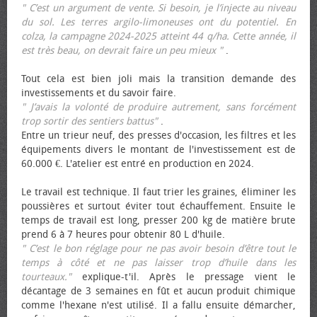
" C’est un argument de vente. Si besoin, je l’injecte au niveau
du sol. Les terres argilo-limoneuses ont du potentiel. En
colza, la campagne 2024-2025 atteint 44 q/ha. Cette année, il
est très beau, on devrait faire un peu mieux "
.
Tout cela est bien joli mais la transition demande des
investissements et du savoir faire.
" J’avais la volonté de produire autrement, sans forcément
trop sortir des sentiers battus"
.
Entre un trieur neuf, des presses d'occasion, les filtres et les
équipements divers le montant de l'investissement est de
60.000 €. L'atelier est entré en production en 2024.
Le travail est technique. Il faut trier les graines, éliminer les
poussières et surtout éviter tout échauffement. Ensuite le
temps de travail est long, presser 200 kg de matière brute
prend 6 à 7 heures pour obtenir 80 L d'huile.
" C’est le bon réglage pour ne pas avoir besoin d’être tout le
temps à côté et ne pas laisser trop d’huile dans les
tourteaux."
explique-t'il. Après le pressage vient le
décantage de 3 semaines en fût et aucun produit chimique
comme l'hexane n'est utilisé. Il a fallu ensuite démarcher,