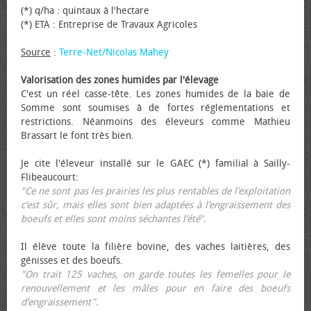
(*) q/ha : quintaux à l'hectare
(*) ETA : Entreprise de Travaux Agricoles
Source
:
Terre-Net/Nicolas Mahey
Valorisation des zones humides par l'élevage
C'est un réel casse-tête. Les zones humides de la baie de
Somme sont soumises à de fortes réglementations et
restrictions. Néanmoins des éleveurs comme Mathieu
Brassart le font très bien.
Je cite l'éleveur installé sur le GAEC (*) familial à Sailly-
Flibeaucourt:
"Ce ne sont pas les prairies les plus rentables de l’exploitation
c’est sûr, mais elles sont bien adaptées à l’engraissement des
bœufs et elles sont moins séchantes l’été".
Il élève toute la filière bovine, des vaches laitières, des
génisses et des bœufs.
"On trait 125 vaches, on garde toutes les femelles pour le
renouvellement et les mâles pour en faire des bœufs
d’engraissement".