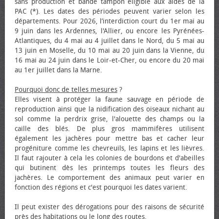
sans production et bande tampon éligible aux aides de la
PAC (*). Les dates des périodes peuvent varier selon les
départements. Pour 2026, l’interdiction court du 1er mai au
9 juin dans les Ardennes, l'Allier, ou encore les Pyrénées-
Atlantiques, du 4 mai au 4 juillet dans le Nord, du 5 mai au
13 juin en Moselle, du 10 mai au 20 juin dans la Vienne, du
16 mai au 24 juin dans le Loir-et-Cher, ou encore du 20 mai
au 1er juillet dans la Marne.
Pourquoi donc de telles mesures
?
Elles visent à protéger la faune sauvage en période de
reproduction ainsi que la nidification des oiseaux nichant au
sol comme la perdrix grise, l'alouette des champs ou la
caille des blés. De plus gros mammifères utilisent
également les jachères pour mettre bas et cacher leur
progéniture comme les chevreuils, les lapins et les lièvres.
Il faut rajouter à cela les colonies de bourdons et d'abeilles
qui butinent dès les printemps toutes les fleurs des
jachères. Le comportement des animaux peut varier en
fonction des régions et c'est pourquoi les dates varient.
Il peut exister des dérogations pour des raisons de sécurité
près des habitations ou le long des routes.