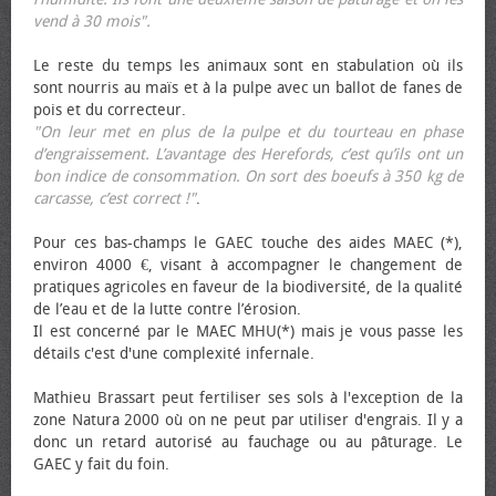
vend à 30 mois".
Le reste du temps les animaux sont en stabulation où ils
sont nourris au maïs et à la pulpe avec un ballot de fanes de
pois et du correcteur.
"On leur met en plus de la pulpe et du tourteau en phase
d’engraissement. L’avantage des Herefords, c’est qu’ils ont un
bon indice de consommation. On sort des bœufs à 350 kg de
carcasse, c’est correct !"
.
Pour ces bas-champs le GAEC touche des aides MAEC (*),
environ 4000 €, visant à accompagner le changement de
pratiques agricoles en faveur de la biodiversité, de la qualité
de l’eau et de la lutte contre l’érosion.
Il est concerné par le MAEC MHU(*) mais je vous passe les
détails c'est d'une complexité infernale.
Mathieu Brassart peut fertiliser ses sols à l'exception de la
zone Natura 2000 où on ne peut par utiliser d'engrais. Il y a
donc un retard autorisé au fauchage ou au pâturage. Le
GAEC y fait du foin.