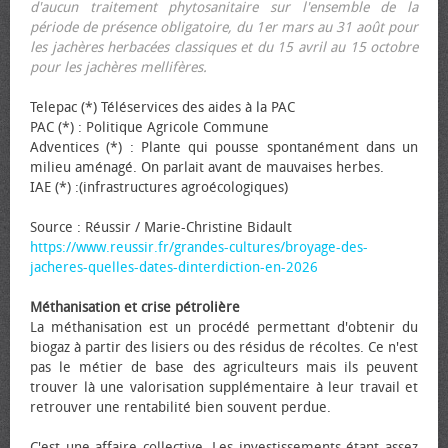
d'aucun traitement phytosanitaire sur l'ensemble de la
période de présence obligatoire, du 1er mars au 31 août pour
les jachères herbacées classiques et du 15 avril au 15 octobre
pour les jachères mellifères.
Telepac (*) Téléservices des aides à la PAC
PAC (*) : Politique Agricole Commune
Adventices (*) : Plante qui pousse spontanément dans un
milieu aménagé. On parlait avant de mauvaises herbes.
IAE (*) :(infrastructures agroécologiques)
Source : Réussir / Marie-Christine Bidault
https://www.reussir.fr/grandes-cultures/broyage-des-
jacheres-quelles-dates-dinterdiction-en-2026
Méthanisation et crise pétrolière
La méthanisation est un procédé permettant d'obtenir du
biogaz à partir des lisiers ou des résidus de récoltes. Ce n'est
pas le métier de base des agriculteurs mais ils peuvent
trouver là une valorisation supplémentaire à leur travail et
retrouver une rentabilité bien souvent perdue.
C'est une affaire collective. Les investissements étant assez