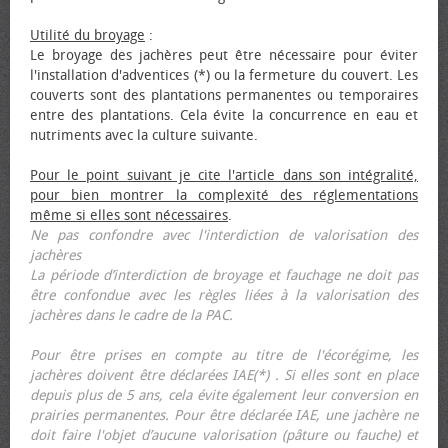
Utilité du broyage
:
Le broyage des jachères peut être nécessaire pour éviter
l'installation d'adventices (*) ou la fermeture du couvert. Les
couverts sont des plantations permanentes ou temporaires
entre des plantations. Cela évite la concurrence en eau et
nutriments avec la culture suivante.
Pour le point suivant je cite l'article dans son intégralité,
pour bien montrer la complexité des réglementations
même si elles sont nécessaires
.
Ne pas confondre avec l'interdiction de valorisation des
jachères
La période d’interdiction de broyage et fauchage ne doit pas
être confondue avec les règles liées à la valorisation des
jachères dans le cadre de la PAC.
Pour être prises en compte au titre de l'écorégime, les
jachères doivent être déclarées IAE(*) . Si elles sont en place
depuis plus de 5 ans, cela évite également leur conversion en
prairies permanentes. Pour être déclarée IAE, une jachère ne
doit faire l'objet d’aucune valorisation (pâture ou fauche) et