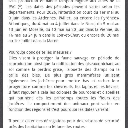
sans production et bande tampon éligible aux aides de la
PAC (*). Les dates des périodes peuvent varier selon les
départements. Pour 2026, l’interdiction court du 1er mai au
9 juin dans les Ardennes, l'Allier, ou encore les Pyrénées-
Atlantiques, du 4 mai au 4 juillet dans le Nord, du 5 mai au
13 juin en Moselle, du 10 mai au 20 juin dans la Vienne, du
16 mai au 24 juin dans le Loir-et-Cher, ou encore du 20 mai
au 1er juillet dans la Marne.
Pourquoi donc de telles mesures
?
Elles visent à protéger la faune sauvage en période de
reproduction ainsi que la nidification des oiseaux nichant au
sol comme la perdrix grise, l'alouette des champs ou la
caille des blés. De plus gros mammifères utilisent
également les jachères pour mettre bas et cacher leur
progéniture comme les chevreuils, les lapins et les lièvres.
Il faut rajouter à cela les colonies de bourdons et d'abeilles
qui butinent dès les printemps toutes les fleurs des
jachères. Le comportement des animaux peut varier en
fonction des régions et c'est pourquoi les dates varient.
Il peut exister des dérogations pour des raisons de sécurité
près des habitations ou le long des routes.