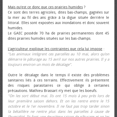
Mais qu'est ce donc que ces prairies humides
?
Ce sont des terres agricoles, dites bas-champs, gagnées sur
la mer au fil des ans grâce à la digue située derrière le
littoral. Elles sont exposées aux inondations et donc souvent
humides.
Le GAEC possède 70 ha de prairies permanentes dont 45
dites prairies humides situées sur les bas-champs.
L'agriculteur explique les contraintes que cela lui impose
:
"Les animaux intègrent ces parcelles au 10 mai, alors qu’on
démarre le pâturage au 15 avril sur nos autres prairies. Il y a
toujours environ un mois de décalage".
Outre le décalage dans le temps il existe des problèmes
sanitaires liés à ces terrains. Effectivement ils présentent
des risques parasitaires ce qui oblige à certaines
précautions. Mathieu Brassart n'y met que les bœufs.
"On les sort début mai. Ils ont 15 mois à peu près lors de
leur première saison dehors. Et on les rentre entre le 15
octobre et le 1er novembre. Il ne faut pas trop tarder sinon
la bétaillère ne rentre plus dans les parcelles à cause de
l’humidité. Ils font une deuxième saison de pâturage et on les