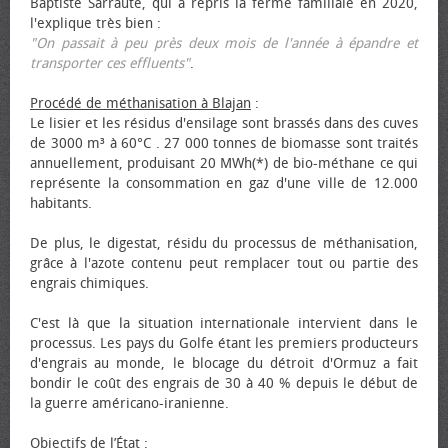
Baptiste Sarraute, qui a repris la ferme familiale en 2020,
l'explique très bien :
"On passait à peu près deux mois de l'année à épandre et
transporter ces effluents"
.
Procédé de méthanisation à Blajan
:
Le lisier et les résidus d'ensilage sont brassés dans des cuves
de 3000 m³ à 60°C . 27 000 tonnes de biomasse sont traités
annuellement, produisant 20 MWh(*) de bio-méthane ce qui
représente la consommation en gaz d'une ville de 12.000
habitants.
De plus, le digestat, résidu du processus de méthanisation,
grâce à l'azote contenu peut remplacer tout ou partie des
engrais chimiques.
C'est là que la situation internationale intervient dans le
processus. Les pays du Golfe étant les premiers producteurs
d'engrais au monde, le blocage du détroit d'Ormuz a fait
bondir le coût des engrais de 30 à 40 % depuis le début de
la guerre américano-iranienne.
Objectifs de l’État
: