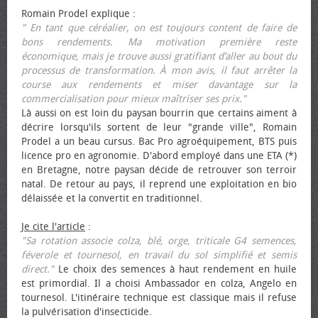
Romain Prodel explique :
" En tant que céréalier, on est toujours content de faire de
bons rendements. Ma motivation première reste
économique, mais je trouve aussi gratifiant d’aller au bout du
processus de transformation. À mon avis, il faut arrêter la
course aux rendements et miser davantage sur la
commercialisation pour mieux maîtriser ses prix."
Là aussi on est loin du paysan bourrin que certains aiment à
décrire lorsqu'ils sortent de leur "grande ville", Romain
Prodel a un beau cursus. Bac Pro agroéquipement, BTS puis
licence pro en agronomie. D'abord employé dans une ETA (*)
en Bretagne, notre paysan décide de retrouver son terroir
natal. De retour au pays, il reprend une exploitation en bio
délaissée et la convertit en traditionnel.
Je cite l'article
:
"Sa rotation associe colza, blé, orge, triticale G4 semences,
féverole et tournesol, en travail du sol simplifié et semis
direct."
Le choix des semences à haut rendement en huile
est primordial. Il a choisi Ambassador en colza, Angelo en
tournesol. L'itinéraire technique est classique mais il refuse
la pulvérisation d'insecticide.