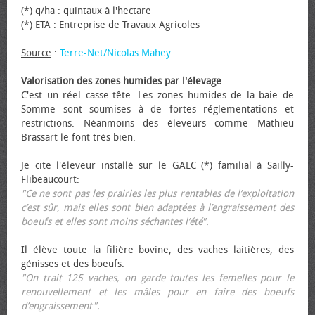
(*) q/ha : quintaux à l'hectare
(*) ETA : Entreprise de Travaux Agricoles
Source
:
Terre-Net/Nicolas Mahey
Valorisation des zones humides par l'élevage
C'est un réel casse-tête. Les zones humides de la baie de
Somme sont soumises à de fortes réglementations et
restrictions. Néanmoins des éleveurs comme Mathieu
Brassart le font très bien.
Je cite l'éleveur installé sur le GAEC (*) familial à Sailly-
Flibeaucourt:
"Ce ne sont pas les prairies les plus rentables de l’exploitation
c’est sûr, mais elles sont bien adaptées à l’engraissement des
bœufs et elles sont moins séchantes l’été".
Il élève toute la filière bovine, des vaches laitières, des
génisses et des bœufs.
"On trait 125 vaches, on garde toutes les femelles pour le
renouvellement et les mâles pour en faire des bœufs
d’engraissement".