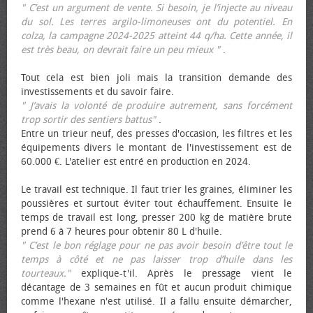
" C’est un argument de vente. Si besoin, je l’injecte au niveau
du sol. Les terres argilo-limoneuses ont du potentiel. En
colza, la campagne 2024-2025 atteint 44 q/ha. Cette année, il
est très beau, on devrait faire un peu mieux "
.
Tout cela est bien joli mais la transition demande des
investissements et du savoir faire.
" J’avais la volonté de produire autrement, sans forcément
trop sortir des sentiers battus"
.
Entre un trieur neuf, des presses d'occasion, les filtres et les
équipements divers le montant de l'investissement est de
60.000 €. L'atelier est entré en production en 2024.
Le travail est technique. Il faut trier les graines, éliminer les
poussières et surtout éviter tout échauffement. Ensuite le
temps de travail est long, presser 200 kg de matière brute
prend 6 à 7 heures pour obtenir 80 L d'huile.
" C’est le bon réglage pour ne pas avoir besoin d’être tout le
temps à côté et ne pas laisser trop d’huile dans les
tourteaux."
explique-t'il. Après le pressage vient le
décantage de 3 semaines en fût et aucun produit chimique
comme l'hexane n'est utilisé. Il a fallu ensuite démarcher,