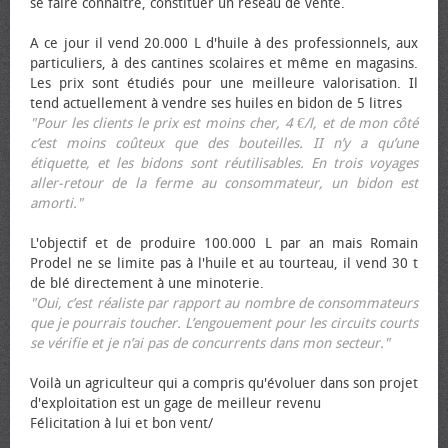
se faire connaître, constituer un réseau de vente.
A ce jour il vend 20.000 L d'huile à des professionnels, aux
particuliers, à des cantines scolaires et même en magasins.
Les prix sont étudiés pour une meilleure valorisation. Il
tend actuellement à vendre ses huiles en bidon de 5 litres
"Pour les clients le prix est moins cher, 4 €/l, et de mon côté
c’est moins coûteux que des bouteilles. II n’y a qu’une
étiquette, et les bidons sont réutilisables. En trois voyages
aller-retour de la ferme au consommateur, un bidon est
amorti."
L'objectif et de produire 100.000 L par an mais Romain
Prodel ne se limite pas à l'huile et au tourteau, il vend 30 t
de blé directement à une minoterie.
"Oui, c’est réaliste par rapport au nombre de consommateurs
que je pourrais toucher. L’engouement pour les circuits courts
se vérifie et je n’ai pas de concurrents dans mon secteur."
Voilà un agriculteur qui a compris qu'évoluer dans son projet
d'exploitation est un gage de meilleur revenu
Félicitation à lui et bon vent/