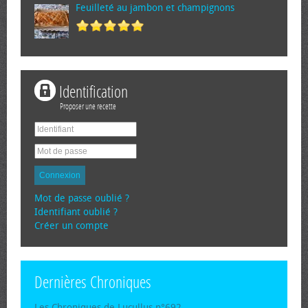
Feuilleté au jambon et champignons
Identification
Proposer une recette
Connexion
Mot de passe oublié ?
Identifiant oublié ?
Créer un compte
Dernières Chroniques
Les Chroniques de Lucullus n°692