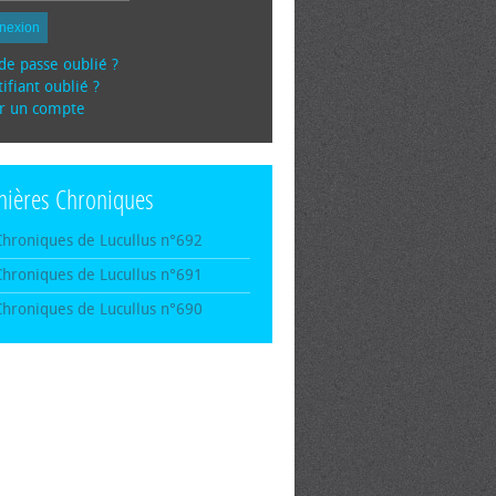
nexion
de passe oublié ?
ifiant oublié ?
r un compte
nières Chroniques
Chroniques de Lucullus n°692
Chroniques de Lucullus n°691
Chroniques de Lucullus n°690