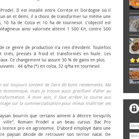
 Prodel. Il est installé entre Corrèze et Dordogne où il
, un an et demi, il a choisi de transformer lui même une
, 10 ha de Colza et 10 ha de tournesol. L'objectif est
éagineux ainsi valorisée atteint 1 500 €/t, contre 500
 de ce genre de production n'a rien d'évident. Toutefois
 triés, pressés à froid et transformés en huile. Les
eaux. Ce changement lui assure 30 % de gains en plus.
ivants : 44 q/ha (*) en colza, 32 q/ha en tournesol.
on est toujours content de faire de bons rendements. Ma
 économique, mais je trouve aussi gratifiant d’aller au
nsformation. À mon avis, il faut arrêter la course aux
tage sur la commercialisation pour mieux maîtriser ses
aysan bourrin que certains aiment à décrire lorsqu'ils
e ville", Romain Prodel a un beau cursus. Bac Pro
s licence pro en agronomie. D'abord employé dans une
tre paysan décide de retrouver son terroir natal. De