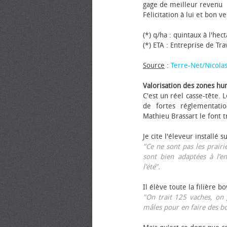
gage de meilleur revenu
Félicitation à lui et bon ve
(*) q/ha : quintaux à l'hec
(*) ETA : Entreprise de Tr
Source
:
Terre-Net/Nicola
Valorisation des zones hu
C'est un réel casse-tête.
de fortes réglementati
Mathieu Brassart le font t
Je cite l'éleveur installé s
"Ce ne sont pas les prairie
sont bien adaptées à l’e
l’été".
Il élève toute la filière b
"On trait 125 vaches, on 
mâles pour en faire des b