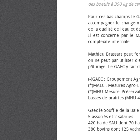
des bœufs à 350 kg de carca
Pour ces bas-champs le GA
accompagner le changemen
de la qualité de l’eau et de
Il est concerné par le M
complexité infernale.
Mathieu Brassart peut fer
on ne peut par utiliser d'
pâturage. Le GAEC y fait d
(-)GAEC : Groupement Agr
(*)MAEC : Mesures Agro-E
(*)MHU Mesure Préservat
basses de prairies (MHU 4
Gaec le Souffle de la Baie 
5 associés et 2 salariés
420 ha de SAU dont 70 ha
380 bovins dont 125 vache