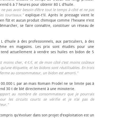
rend 6 à 7 heures pour obtenir 80 L d'huile.
r ne pas avoir besoin d’être tout le temps à côté et ne pas
les tourteaux."
explique-t'il. Après le pressage vient le
en fût et aucun produit chimique comme l'hexane n'est
e démarcher, se faire connaître, constituer un réseau de
L d'huile à des professionnels, aux particuliers, à des
même en magasins. Les prix sont étudiés pour une
Il tend actuellement à vendre ses huiles en bidon de 5
est moins cher, 4 €/l, et de mon côté c’est moins coûteux
 qu’une étiquette, et les bidons sont réutilisables. En trois
a ferme au consommateur, un bidon est amorti."
 100.000 L par an mais Romain Prodel ne se limite pas à
 vend 30 t de blé directement à une minoterie.
r rapport au nombre de consommateurs que je pourrais
our les circuits courts se vérifie et je n’ai pas de
eur."
 compris qu'évoluer dans son projet d'exploitation est un