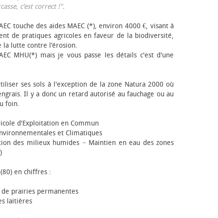
sse, c’est correct !"
.
EC touche des aides MAEC (*), environ 4000 €, visant à
t de pratiques agricoles en faveur de la biodiversité,
 la lutte contre l’érosion.
AEC MHU(*) mais je vous passe les détails c'est d'une
tiliser ses sols à l'exception de la zone Natura 2000 où
engrais. Il y a donc un retard autorisé au fauchage ou au
u foin.
icole d'Exploitation en Commun
nvironnementales et Climatiques
ion des milieux humides − Maintien en eau des zones
)
(80) en chiffres :
 de prairies permanentes
s laitières