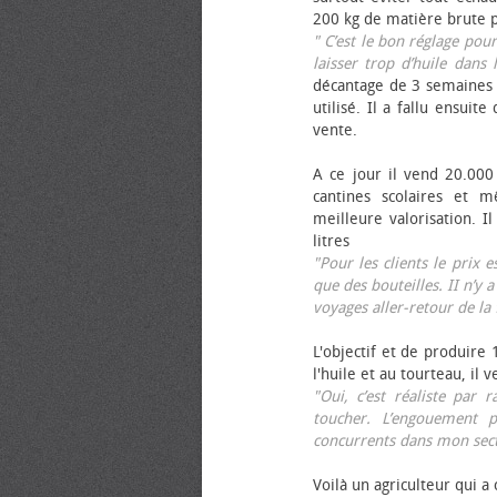
200 kg de matière brute p
" C’est le bon réglage pou
laisser trop d’huile dans 
décantage de 3 semaines 
utilisé. Il a fallu ensuit
vente.
A ce jour il vend 20.000 
cantines scolaires et 
meilleure valorisation. 
litres
"Pour les clients le prix 
que des bouteilles. II n’y a
voyages aller-retour de l
L'objectif et de produire
l'huile et au tourteau, il
"Oui, c’est réaliste pa
toucher. L’engouement p
concurrents dans mon sect
Voilà un agriculteur qui a