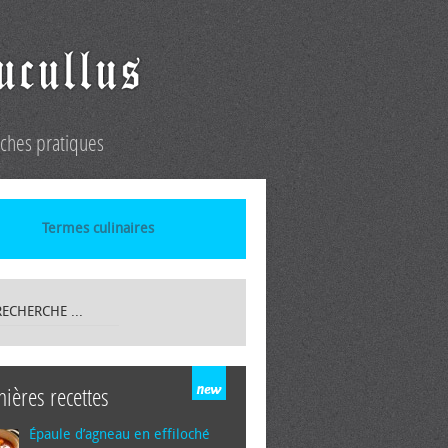
iches pratiques
Termes culinaires
nières recettes
Épaule d’agneau en effiloché