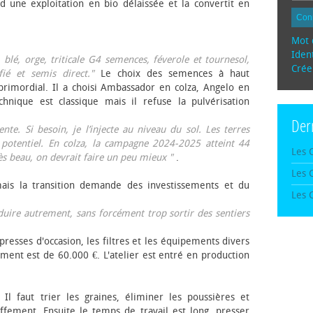
d une exploitation en bio délaissée et la convertit en
Con
Mot 
Ident
, blé, orge, triticale G4 semences, féverole et tournesol,
Crée
fié et semis direct."
Le choix des semences à haut
rimordial. Il a choisi Ambassador en colza, Angelo en
echnique est classique mais il refuse la pulvérisation
Der
te. Si besoin, je l’injecte au niveau du sol. Les terres
 potentiel. En colza, la campagne 2024-2025 atteint 44
Les 
rès beau, on devrait faire un peu mieux "
.
Les 
mais la transition demande des investissements et du
Les 
oduire autrement, sans forcément trop sortir des sentiers
presses d'occasion, les filtres et les équipements divers
ement est de 60.000 €. L'atelier est entré en production
 Il faut trier les graines, éliminer les poussières et
ffement. Ensuite le temps de travail est long, presser