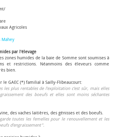
nt/
tare
avaux Agricoles
s Mahey
mides par l'élevage
 Les zones humides de la baie de Somme sont soumises à
ons et restrictions. Néanmoins des éleveurs comme
rès bien.
ur le GAEC (*) familial à Sailly-Flibeaucourt:
s les plus rentables de l’exploitation c’est sûr, mais elles
ngraissement des bœufs et elles sont moins séchantes
ovine, des vaches laitières, des génisses et des bœufs.
garde toutes les femelles pour le renouvellement et les
œufs d’engraissement".