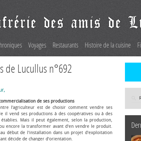
hroniques
Voyages
Restaurants
Histoire de la cuisine
F
s de Lucullus n°692
ur,
commercialisation de ses productions
ntre l’agriculteur est de choisir comment vendre ses
le il vend ses productions à des coopératives ou à des
s établies. Mais il peut également, selon la production,
Der
 ou encore la transformer avant d'en vendre le produit.
au début de l'installation dans un projet d'exploitation
itant décide de changer d'orientation.