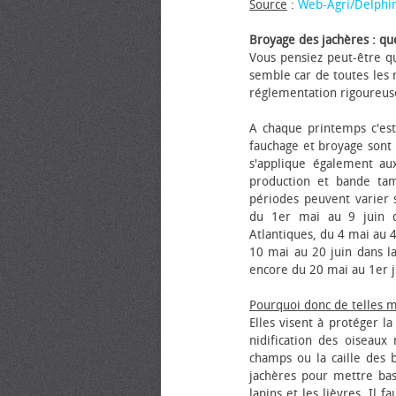
Source
:
Web-Agri/Delphi
Broyage des jachères : que
Vous pensiez peut-être qu
semble car de toutes les m
réglementation rigoureus
A chaque printemps c'est
fauchage et broyage sont i
s'applique également au
production et bande tam
périodes peuvent varier s
du 1er mai au 9 juin da
Atlantiques, du 4 mai au 4
10 mai au 20 juin dans la
encore du 20 mai au 1er j
Pourquoi donc de telles 
Elles visent à protéger l
nidification des oiseaux
champs ou la caille des 
jachères pour mettre bas
lapins et les lièvres. Il 