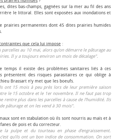
es prairies humides
?
les, dites bas-champs, gagnées sur la mer au fil des ans
rrière le littoral. Elles sont exposées aux inondations et
 prairies permanentes dont 45 dites prairies humides
s.
 contraintes que cela lui impose
:
 parcelles au 10 mai, alors qu’on démarre le pâturage au
iries. Il y a toujours environ un mois de décalage".
e temps il existe des problèmes sanitaires liés à ces
ls présentent des risques parasitaires ce qui oblige à
thieu Brassart n'y met que les bœufs.
ls ont 15 mois à peu près lors de leur première saison
ntre le 15 octobre et le 1er novembre. Il ne faut pas trop
ne rentre plus dans les parcelles à cause de l’humidité. Ils
de pâturage et on les vend à 30 mois".
aux sont en stabulation où ils sont nourris au maïs et à
 fanes de pois et du correcteur.
 la pulpe et du tourteau en phase d’engraissement.
 c’est qu’ils ont un bon indice de consommation. On sort