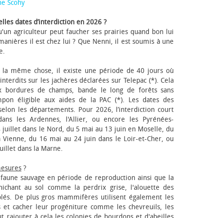
ne Scohy
lles dates d’interdiction en 2026 ?
'un agriculteur peut faucher ses prairies quand bon lui
anières il est chez lui ? Que Nenni, il est soumis à une
e.
 la même chose, il existe une période de 40 jours où
nterdits sur les jachères déclarées sur Telepac (*). Cela
x bordures de champs, bande le long de forêts sans
pon éligible aux aides de la PAC (*). Les dates des
elon les départements. Pour 2026, l’interdiction court
ns les Ardennes, l'Allier, ou encore les Pyrénées-
 juillet dans le Nord, du 5 mai au 13 juin en Moselle, du
 Vienne, du 16 mai au 24 juin dans le Loir-et-Cher, ou
uillet dans la Marne.
mesures
?
a faune sauvage en période de reproduction ainsi que la
 nichant au sol comme la perdrix grise, l'alouette des
blés. De plus gros mammifères utilisent également les
 et cacher leur progéniture comme les chevreuils, les
faut rajouter à cela les colonies de bourdons et d'abeilles