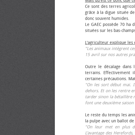
Mais qu'est ce donc que c
Ce sont des terres agrico
grâce à la digue située de
donc souvent humides.
Le GAEC possède 70 ha de
situées sur les bas-champ
L'agriculteur explique les
"Les animaux intègrent ces
15 avril sur nos autres pra
Outre le décalage dans l
terrains. Effectivement i
certaines précautions. Ma
"On les sort début mai. I
dehors. Et on les rentre e
tarder sinon la bétaillère 
font une deuxième saison 
Le reste du temps les anim
la pulpe avec un ballot de
"On leur met en plus de
L’avantage des Herefords,