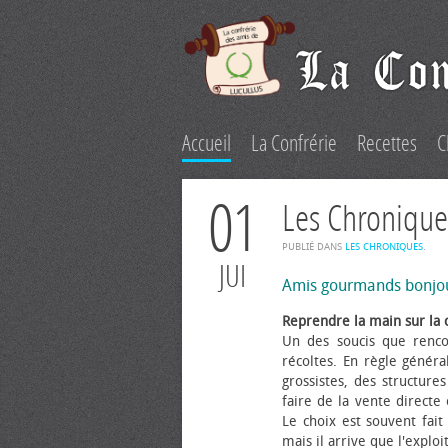
Accueil
La Confrérie
Recettes
C
01
Les Chronique
PUBLIÉ DANS
LES CHRONIQUES
.
JUI
Amis gourmands bonjo
Reprendre la main sur la 
Un des soucis que renco
récoltes. En règle généra
grossistes, des structure
faire de la vente directe
Le choix est souvent fait 
mais il arrive que l'explo