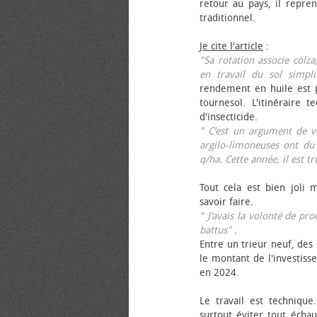
retour au pays, il repren
traditionnel.
Je cite l'article
:
"Sa rotation associe colza
en travail du sol simpli
rendement en huile est p
tournesol. L'itinéraire t
d'insecticide.
" C’est un argument de ven
argilo-limoneuses ont du
q/ha. Cette année, il est t
Tout cela est bien joli 
savoir faire.
" J’avais la volonté de pr
battus"
.
Entre un trieur neuf, des 
le montant de l'investiss
en 2024.
Le travail est technique.
surtout éviter tout échau