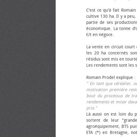
C'est ce qu'à fait Romain
cultive 130 ha. Il y a peu
partie de ses productions
économique. La tonne d’ol
€/t en négoce.
La vente en circuit court
les 20 ha concernés sont
résidus sont mis en tourt
Les rendements sont les su
Romain Prodel explique :
" En tant que céréalier, 
motivation première reste
bout du processus de tra
rendements et miser davan
prix."
Là aussi on est loin du p
sortent de leur "grand
agroéquipement, BTS pui
ETA (*) en Bretagne, no