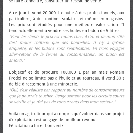
se faire connaître, constituer un réseau de vente.
A ce jour il vend 20.000 L d'huile à des professionnels, aux
particuliers, à des cantines scolaires et même en magasins.
Les prix sont étudiés pour une meilleure valorisation. Il
tend actuellement à vendre ses huiles en bidon de 5 litres
"Pour les clients le prix est moins cher, 4 €/l, et de mon côté
c’est moins coûteux que des bouteilles. II n’y a qu’une
étiquette, et les bidons sont réutilisables. En trois voyages
aller-retour de la ferme au consommateur, un bidon est
amorti."
L'objectif et de produire 100.000 L par an mais Romain
Prodel ne se limite pas à l'huile et au tourteau, il vend 30 t
de blé directement à une minoterie.
"Oui, c’est réaliste par rapport au nombre de consommateurs
que je pourrais toucher. L’engouement pour les circuits courts
se vérifie et je n’ai pas de concurrents dans mon secteur."
Voilà un agriculteur qui a compris qu'évoluer dans son projet
d'exploitation est un gage de meilleur revenu
Félicitation à lui et bon vent/