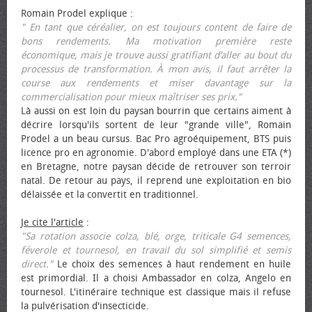
Romain Prodel explique :
" En tant que céréalier, on est toujours content de faire de
bons rendements. Ma motivation première reste
économique, mais je trouve aussi gratifiant d’aller au bout du
processus de transformation. À mon avis, il faut arrêter la
course aux rendements et miser davantage sur la
commercialisation pour mieux maîtriser ses prix."
Là aussi on est loin du paysan bourrin que certains aiment à
décrire lorsqu'ils sortent de leur "grande ville", Romain
Prodel a un beau cursus. Bac Pro agroéquipement, BTS puis
licence pro en agronomie. D'abord employé dans une ETA (*)
en Bretagne, notre paysan décide de retrouver son terroir
natal. De retour au pays, il reprend une exploitation en bio
délaissée et la convertit en traditionnel.
Je cite l'article
:
"Sa rotation associe colza, blé, orge, triticale G4 semences,
féverole et tournesol, en travail du sol simplifié et semis
direct."
Le choix des semences à haut rendement en huile
est primordial. Il a choisi Ambassador en colza, Angelo en
tournesol. L'itinéraire technique est classique mais il refuse
la pulvérisation d'insecticide.