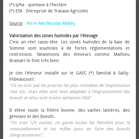
(*) q/ha : quintaux à l'hectare
(*) ETA : Entreprise de Travaux Agricoles
Source
:
Terre-Net/Nicolas Mahey
Valorisation des zones humides par l'élevage
C'est un réel casse-tête. Les zones humides de la baie de
Somme sont soumises à de fortes réglementations et
restrictions. Néanmoins des éleveurs comme Mathieu
Brassart le font très bien.
Je cite l'éleveur installé sur le GAEC (*) familial à Sailly-
Flibeaucourt:
"Ce ne sont pas les prairies les plus rentables de l’exploitation
c’est sûr, mais elles sont bien adaptées à l’engraissement des
bœufs et elles sont moins séchantes l’été".
Il élève toute la filière bovine, des vaches laitières, des
génisses et des bœufs.
"On trait 125 vaches, on garde toutes les femelles pour le
renouvellement et les mâles pour en faire des bœufs
d’engraissement".