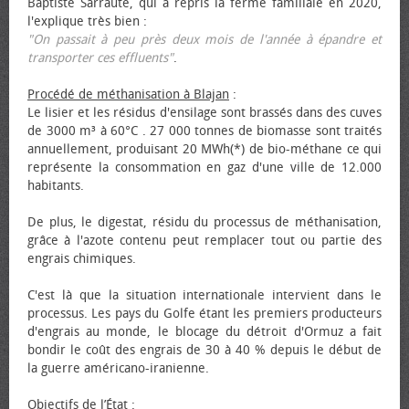
Baptiste Sarraute, qui a repris la ferme familiale en 2020,
l'explique très bien :
"On passait à peu près deux mois de l'année à épandre et
transporter ces effluents"
.
Procédé de méthanisation à Blajan
:
Le lisier et les résidus d'ensilage sont brassés dans des cuves
de 3000 m³ à 60°C . 27 000 tonnes de biomasse sont traités
annuellement, produisant 20 MWh(*) de bio-méthane ce qui
représente la consommation en gaz d'une ville de 12.000
habitants.
De plus, le digestat, résidu du processus de méthanisation,
grâce à l'azote contenu peut remplacer tout ou partie des
engrais chimiques.
C'est là que la situation internationale intervient dans le
processus. Les pays du Golfe étant les premiers producteurs
d'engrais au monde, le blocage du détroit d'Ormuz a fait
bondir le coût des engrais de 30 à 40 % depuis le début de
la guerre américano-iranienne.
Objectifs de l’État
: