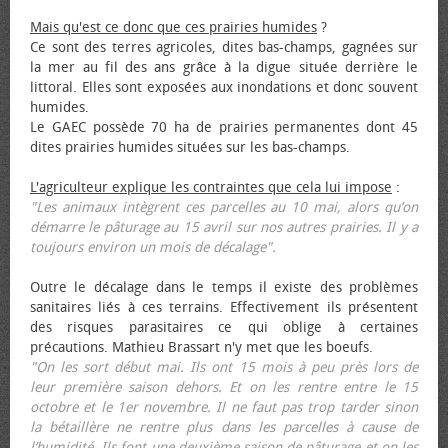
Mais qu'est ce donc que ces prairies humides
?
Ce sont des terres agricoles, dites bas-champs, gagnées sur
la mer au fil des ans grâce à la digue située derrière le
littoral. Elles sont exposées aux inondations et donc souvent
humides.
Le GAEC possède 70 ha de prairies permanentes dont 45
dites prairies humides situées sur les bas-champs.
L'agriculteur explique les contraintes que cela lui impose
:
"Les animaux intègrent ces parcelles au 10 mai, alors qu’on
démarre le pâturage au 15 avril sur nos autres prairies. Il y a
toujours environ un mois de décalage".
Outre le décalage dans le temps il existe des problèmes
sanitaires liés à ces terrains. Effectivement ils présentent
des risques parasitaires ce qui oblige à certaines
précautions. Mathieu Brassart n'y met que les bœufs.
"On les sort début mai. Ils ont 15 mois à peu près lors de
leur première saison dehors. Et on les rentre entre le 15
octobre et le 1er novembre. Il ne faut pas trop tarder sinon
la bétaillère ne rentre plus dans les parcelles à cause de
l’humidité. Ils font une deuxième saison de pâturage et on les