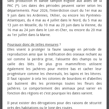
sans production et bande tampon éligible aux aides de la
PAC (*). Les dates des périodes peuvent varier selon les
départements. Pour 2026, l’interdiction court du 1er mai au
9 juin dans les Ardennes, l'Allier, ou encore les Pyrénées-
Atlantiques, du 4 mai au 4 juillet dans le Nord, du 5 mai au
13 juin en Moselle, du 10 mai au 20 juin dans la Vienne, du
16 mai au 24 juin dans le Loir-et-Cher, ou encore du 20 mai
au 1er juillet dans la Marne.
Pourquoi donc de telles mesures
?
Elles visent à protéger la faune sauvage en période de
reproduction ainsi que la nidification des oiseaux nichant au
sol comme la perdrix grise, l'alouette des champs ou la
caille des blés. De plus gros mammifères utilisent
également les jachères pour mettre bas et cacher leur
progéniture comme les chevreuils, les lapins et les lièvres.
Il faut rajouter à cela les colonies de bourdons et d'abeilles
qui butinent dès les printemps toutes les fleurs des
jachères. Le comportement des animaux peut varier en
fonction des régions et c'est pourquoi les dates varient.
Il peut exister des dérogations pour des raisons de sécurité
près des habitations ou le long des routes.