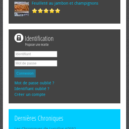
Feuilleté au jambon et champignons
Identification
Proposer une recette
Connexion
Mot de passe oublié ?
Identifiant oublié ?
Créer un compte
Dernières Chroniques
Les Chroniques de Lucullus n°692