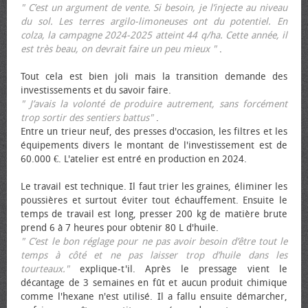
" C’est un argument de vente. Si besoin, je l’injecte au niveau
du sol. Les terres argilo-limoneuses ont du potentiel. En
colza, la campagne 2024-2025 atteint 44 q/ha. Cette année, il
est très beau, on devrait faire un peu mieux "
.
Tout cela est bien joli mais la transition demande des
investissements et du savoir faire.
" J’avais la volonté de produire autrement, sans forcément
trop sortir des sentiers battus"
.
Entre un trieur neuf, des presses d'occasion, les filtres et les
équipements divers le montant de l'investissement est de
60.000 €. L'atelier est entré en production en 2024.
Le travail est technique. Il faut trier les graines, éliminer les
poussières et surtout éviter tout échauffement. Ensuite le
temps de travail est long, presser 200 kg de matière brute
prend 6 à 7 heures pour obtenir 80 L d'huile.
" C’est le bon réglage pour ne pas avoir besoin d’être tout le
temps à côté et ne pas laisser trop d’huile dans les
tourteaux."
explique-t'il. Après le pressage vient le
décantage de 3 semaines en fût et aucun produit chimique
comme l'hexane n'est utilisé. Il a fallu ensuite démarcher,