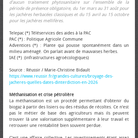
d'aucun traitement phytosanitaire sur l'ensemble de la
période de présence obligatoire, du 1er mars au 31 août pour
les jachères herbacées classiques et du 15 avril au 15 octobre
pour les jachères mellifères.
Telepac (*) Téléservices des aides à la PAC
PAC (*) : Politique Agricole Commune
Adventices (*) : Plante qui pousse spontanément dans un
milieu aménagé. On parlait avant de mauvaises herbes.
IAE (*) :(infrastructures agroécologiques)
Source : Réussir / Marie-Christine Bidault
https://www.reussir.fr/grandes-cultures/broyage-des-
jacheres-quelles-dates-dinterdiction-en-2026
Méthanisation et crise pétrolière
La méthanisation est un procédé permettant d'obtenir du
biogaz à partir des lisiers ou des résidus de récoltes. Ce n'est
pas le métier de base des agriculteurs mais ils peuvent
trouver là une valorisation supplémentaire à leur travail et
retrouver une rentabilité bien souvent perdue.
C'est une affaire collective. Les investissements étant assez