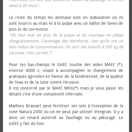
vend à 30 mois".
Le reste du temps les animaux sont en stabulation où ils
sont nourris au maïs et à la pulpe avec un ballot de fanes de
pois et du correcteur.
"On leur met en plus de la pulpe et du tourteau en phase
d’engraissement. L’avantage des Herefords, c’est qu’ils ont un
bon indice de consommation. On sort des bœufs à 350 kg de
carcasse, c’est correct !"
.
Pour ces bas-champs le GAEC touche des aides MAEC (*),
environ 4000 €, visant à accompagner le changement de
pratiques agricoles en faveur de la biodiversité, de la qualité
de l’eau et de la lutte contre l’érosion.
Il est concerné par le MAEC MHU(*) mais je vous passe les
détails c'est d'une complexité infernale.
Mathieu Brassart peut fertiliser ses sols à l'exception de la
zone Natura 2000 où on ne peut par utiliser d'engrais. Il y a
donc un retard autorisé au fauchage ou au pâturage. Le
GAEC y fait du foin.