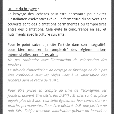
Utilité du broyage
:
Le broyage des jachères peut être nécessaire pour éviter
l'installation d'adventices (*) ou la fermeture du couvert. Les
couverts sont des plantations permanentes ou temporaires
entre des plantations. Cela évite la concurrence en eau et
nutriments avec la culture suivante.
Pour le point suivant je cite l'article dans son intégralité,
pour bien montrer la complexité des réglementations
même si elles sont nécessaires
.
Ne pas confondre avec l'interdiction de valorisation des
jachères
La période d’interdiction de broyage et fauchage ne doit pas
être confondue avec les règles liées à la valorisation des
jachères dans le cadre de la PAC.
Pour être prises en compte au titre de l'écorégime, les
jachères doivent être déclarées IAE(*) . Si elles sont en place
depuis plus de 5 ans, cela évite également leur conversion en
prairies permanentes. Pour être déclarée IAE, une jachère ne
doit faire l'objet d’aucune valorisation (pâture ou fauche) et