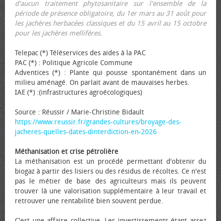
d'aucun traitement phytosanitaire sur l'ensemble de la
période de présence obligatoire, du 1er mars au 31 août pour
les jachères herbacées classiques et du 15 avril au 15 octobre
pour les jachères mellifères.
Telepac (*) Téléservices des aides à la PAC
PAC (*) : Politique Agricole Commune
Adventices (*) : Plante qui pousse spontanément dans un
milieu aménagé. On parlait avant de mauvaises herbes.
IAE (*) :(infrastructures agroécologiques)
Source : Réussir / Marie-Christine Bidault
https://www.reussir.fr/grandes-cultures/broyage-des-
jacheres-quelles-dates-dinterdiction-en-2026
Méthanisation et crise pétrolière
La méthanisation est un procédé permettant d'obtenir du
biogaz à partir des lisiers ou des résidus de récoltes. Ce n'est
pas le métier de base des agriculteurs mais ils peuvent
trouver là une valorisation supplémentaire à leur travail et
retrouver une rentabilité bien souvent perdue.
C'est une affaire collective. Les investissements étant assez