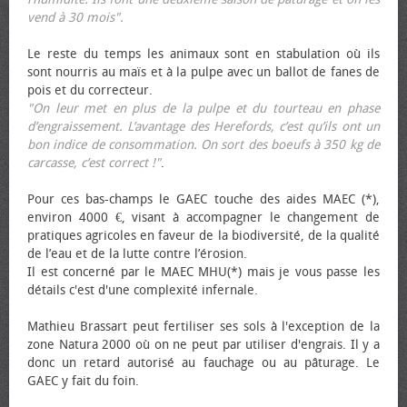
vend à 30 mois".
Le reste du temps les animaux sont en stabulation où ils
sont nourris au maïs et à la pulpe avec un ballot de fanes de
pois et du correcteur.
"On leur met en plus de la pulpe et du tourteau en phase
d’engraissement. L’avantage des Herefords, c’est qu’ils ont un
bon indice de consommation. On sort des bœufs à 350 kg de
carcasse, c’est correct !"
.
Pour ces bas-champs le GAEC touche des aides MAEC (*),
environ 4000 €, visant à accompagner le changement de
pratiques agricoles en faveur de la biodiversité, de la qualité
de l’eau et de la lutte contre l’érosion.
Il est concerné par le MAEC MHU(*) mais je vous passe les
détails c'est d'une complexité infernale.
Mathieu Brassart peut fertiliser ses sols à l'exception de la
zone Natura 2000 où on ne peut par utiliser d'engrais. Il y a
donc un retard autorisé au fauchage ou au pâturage. Le
GAEC y fait du foin.