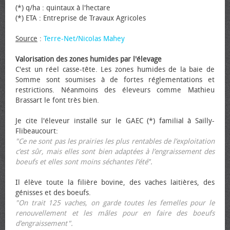
(*) q/ha : quintaux à l'hectare
(*) ETA : Entreprise de Travaux Agricoles
Source
:
Terre-Net/Nicolas Mahey
Valorisation des zones humides par l'élevage
C'est un réel casse-tête. Les zones humides de la baie de
Somme sont soumises à de fortes réglementations et
restrictions. Néanmoins des éleveurs comme Mathieu
Brassart le font très bien.
Je cite l'éleveur installé sur le GAEC (*) familial à Sailly-
Flibeaucourt:
"Ce ne sont pas les prairies les plus rentables de l’exploitation
c’est sûr, mais elles sont bien adaptées à l’engraissement des
bœufs et elles sont moins séchantes l’été".
Il élève toute la filière bovine, des vaches laitières, des
génisses et des bœufs.
"On trait 125 vaches, on garde toutes les femelles pour le
renouvellement et les mâles pour en faire des bœufs
d’engraissement".