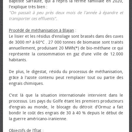
Baptiste Sarraute, qui a repris la ferme familiale en 2020,
l'explique très bien :
"On passait à peu près deux mois de l'année à épandre et
transporter ces effluents"
.
Procédé de méthanisation à Blajan
:
Le lisier et les résidus d'ensilage sont brassés dans des cuves
de 3000 m³ à 60°C . 27 000 tonnes de biomasse sont traités
annuellement, produisant 20 MWh(*) de bio-méthane ce qui
représente la consommation en gaz d'une ville de 12.000
habitants.
De plus, le digestat, résidu du processus de méthanisation,
grâce à l'azote contenu peut remplacer tout ou partie des
engrais chimiques.
C'est là que la situation internationale intervient dans le
processus. Les pays du Golfe étant les premiers producteurs
d'engrais au monde, le blocage du détroit d'Ormuz a fait
bondir le coût des engrais de 30 à 40 % depuis le début de
la guerre américano-iranienne.
Objectifs de l’État
: