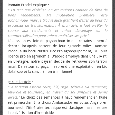
Romain Prodel explique :
" En tant que céréalier, on est toujours content de faire de
bons rendements. Ma motivation première reste
économique, mais je trouve aussi gratifiant d’aller au bout du
processus de transformation. À mon avis, il faut arrêter la
course aux rendements et miser davantage sur la
commercialisation pour mieux maîtriser ses prix."
Là aussi on est loin du paysan bourrin que certains aiment à
décrire lorsqu'ils sortent de leur "grande ville", Romain
Prodel a un beau cursus. Bac Pro agroéquipement, BTS puis
licence pro en agronomie. D'abord employé dans une ETA (*)
en Bretagne, notre paysan décide de retrouver son terroir
natal. De retour au pays, il reprend une exploitation en bio
délaissée et la convertit en traditionnel.
Je cite l'article
:
"Sa rotation associe colza, blé, orge, triticale G4 semences,
féverole et tournesol, en travail du sol simplifié et semis
direct."
Le choix des semences à haut rendement en huile
est primordial. Il a choisi Ambassador en colza, Angelo en
tournesol. L'itinéraire technique est classique mais il refuse
la pulvérisation d'insecticide.