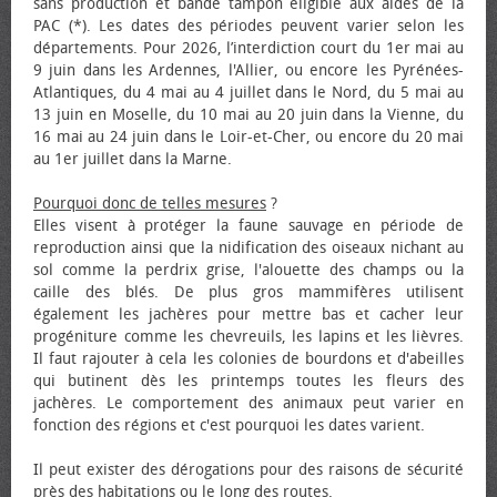
sans production et bande tampon éligible aux aides de la
PAC (*). Les dates des périodes peuvent varier selon les
départements. Pour 2026, l’interdiction court du 1er mai au
9 juin dans les Ardennes, l'Allier, ou encore les Pyrénées-
Atlantiques, du 4 mai au 4 juillet dans le Nord, du 5 mai au
13 juin en Moselle, du 10 mai au 20 juin dans la Vienne, du
16 mai au 24 juin dans le Loir-et-Cher, ou encore du 20 mai
au 1er juillet dans la Marne.
Pourquoi donc de telles mesures
?
Elles visent à protéger la faune sauvage en période de
reproduction ainsi que la nidification des oiseaux nichant au
sol comme la perdrix grise, l'alouette des champs ou la
caille des blés. De plus gros mammifères utilisent
également les jachères pour mettre bas et cacher leur
progéniture comme les chevreuils, les lapins et les lièvres.
Il faut rajouter à cela les colonies de bourdons et d'abeilles
qui butinent dès les printemps toutes les fleurs des
jachères. Le comportement des animaux peut varier en
fonction des régions et c'est pourquoi les dates varient.
Il peut exister des dérogations pour des raisons de sécurité
près des habitations ou le long des routes.