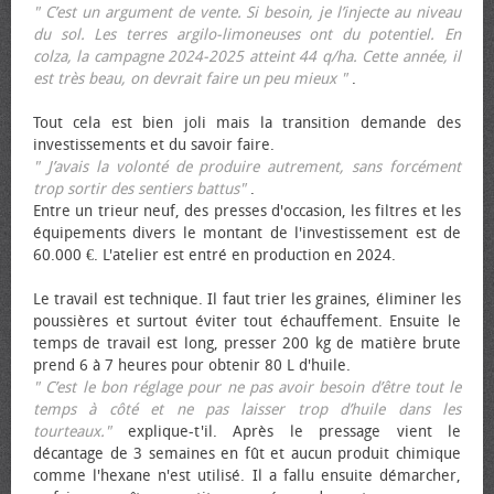
" C’est un argument de vente. Si besoin, je l’injecte au niveau
du sol. Les terres argilo-limoneuses ont du potentiel. En
colza, la campagne 2024-2025 atteint 44 q/ha. Cette année, il
est très beau, on devrait faire un peu mieux "
.
Tout cela est bien joli mais la transition demande des
investissements et du savoir faire.
" J’avais la volonté de produire autrement, sans forcément
trop sortir des sentiers battus"
.
Entre un trieur neuf, des presses d'occasion, les filtres et les
équipements divers le montant de l'investissement est de
60.000 €. L'atelier est entré en production en 2024.
Le travail est technique. Il faut trier les graines, éliminer les
poussières et surtout éviter tout échauffement. Ensuite le
temps de travail est long, presser 200 kg de matière brute
prend 6 à 7 heures pour obtenir 80 L d'huile.
" C’est le bon réglage pour ne pas avoir besoin d’être tout le
temps à côté et ne pas laisser trop d’huile dans les
tourteaux."
explique-t'il. Après le pressage vient le
décantage de 3 semaines en fût et aucun produit chimique
comme l'hexane n'est utilisé. Il a fallu ensuite démarcher,