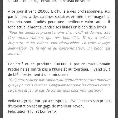
se faire connaître, constituer un réseau de vente.
A ce jour il vend 20.000 L d'huile à des professionnels, aux
particuliers, à des cantines scolaires et même en magasins.
Les prix sont étudiés pour une meilleure valorisation. Il
tend actuellement à vendre ses huiles en bidon de 5 litres
"Pour les clients le prix est moins cher, 4 €/l, et de mon côté
c’est moins coûteux que des bouteilles. II n’y a qu’une
étiquette, et les bidons sont réutilisables. En trois voyages
aller-retour de la ferme au consommateur, un bidon est
amorti."
L'objectif et de produire 100.000 L par an mais Romain
Prodel ne se limite pas à l'huile et au tourteau, il vend 30 t
de blé directement à une minoterie.
"Oui, c’est réaliste par rapport au nombre de consommateurs
que je pourrais toucher. L’engouement pour les circuits courts
se vérifie et je n’ai pas de concurrents dans mon secteur."
Voilà un agriculteur qui a compris qu'évoluer dans son projet
d'exploitation est un gage de meilleur revenu
Félicitation à lui et bon vent/