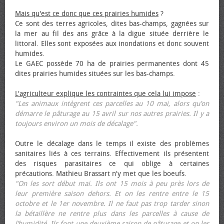
Mais qu'est ce donc que ces prairies humides
?
Ce sont des terres agricoles, dites bas-champs, gagnées sur
la mer au fil des ans grâce à la digue située derrière le
littoral. Elles sont exposées aux inondations et donc souvent
humides.
Le GAEC possède 70 ha de prairies permanentes dont 45
dites prairies humides situées sur les bas-champs.
L'agriculteur explique les contraintes que cela lui impose
:
"Les animaux intègrent ces parcelles au 10 mai, alors qu’on
démarre le pâturage au 15 avril sur nos autres prairies. Il y a
toujours environ un mois de décalage".
Outre le décalage dans le temps il existe des problèmes
sanitaires liés à ces terrains. Effectivement ils présentent
des risques parasitaires ce qui oblige à certaines
précautions. Mathieu Brassart n'y met que les bœufs.
"On les sort début mai. Ils ont 15 mois à peu près lors de
leur première saison dehors. Et on les rentre entre le 15
octobre et le 1er novembre. Il ne faut pas trop tarder sinon
la bétaillère ne rentre plus dans les parcelles à cause de
l’humidité. Ils font une deuxième saison de pâturage et on les