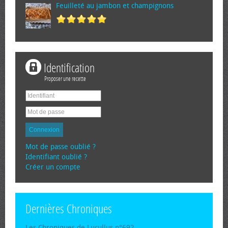
Feuilleté au jambon et champignons
Identification
Proposer une recette
Connexion
Mot de passe oublié ?
Identifiant oublié ?
Créer un compte
Dernières Chroniques
Les Chroniques de Lucullus n°692