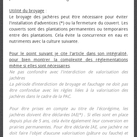
Utilité du broyage
:
Le broyage des jachères peut être nécessaire pour éviter
l'installation d'adventices (*) ou la fermeture du couvert. Les
couverts sont des plantations permanentes ou temporaires
entre des plantations. Cela évite la concurrence en eau et
nutriments avec la culture suivante.
Pour le point suivant je cite l'article dans son intégralité,
pour bien montrer la complexité des réglementations
même si elles sont nécessaires
.
Ne pas confondre avec l'interdiction de valorisation des
jachères
La période d’interdiction de broyage et fauchage ne doit pas
être confondue avec les règles liées à la valorisation des
jachères dans le cadre de la PAC.
Pour être prises en compte au titre de l'écorégime, les
jachères doivent être déclarées IAE(*) . Si elles sont en place
depuis plus de 5 ans, cela évite également leur conversion en
prairies permanentes. Pour être déclarée IAE, une jachère ne
doit faire l'objet d’aucune valorisation (pâture ou fauche) et