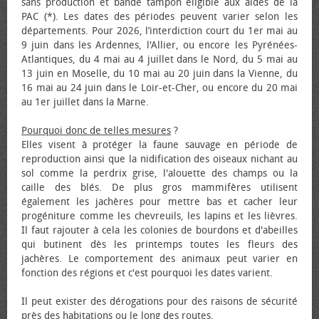
sans production et bande tampon éligible aux aides de la
PAC (*). Les dates des périodes peuvent varier selon les
départements. Pour 2026, l’interdiction court du 1er mai au
9 juin dans les Ardennes, l'Allier, ou encore les Pyrénées-
Atlantiques, du 4 mai au 4 juillet dans le Nord, du 5 mai au
13 juin en Moselle, du 10 mai au 20 juin dans la Vienne, du
16 mai au 24 juin dans le Loir-et-Cher, ou encore du 20 mai
au 1er juillet dans la Marne.
Pourquoi donc de telles mesures
?
Elles visent à protéger la faune sauvage en période de
reproduction ainsi que la nidification des oiseaux nichant au
sol comme la perdrix grise, l'alouette des champs ou la
caille des blés. De plus gros mammifères utilisent
également les jachères pour mettre bas et cacher leur
progéniture comme les chevreuils, les lapins et les lièvres.
Il faut rajouter à cela les colonies de bourdons et d'abeilles
qui butinent dès les printemps toutes les fleurs des
jachères. Le comportement des animaux peut varier en
fonction des régions et c'est pourquoi les dates varient.
Il peut exister des dérogations pour des raisons de sécurité
près des habitations ou le long des routes.