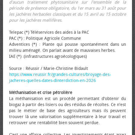
d'aucun traitement phytosanitaire sur l'ensemble de la
période de présence obligatoire, du 1er mars au 31 août pour
les jachères herbacées classiques et du 15 avril au 15 octobre
pour les jachères mellifères.
Telepac (*) Téléservices des aides à la PAC
PAC (*) : Politique Agricole Commune
Adventices (*) : Plante qui pousse spontanément dans un
milieu aménagé. On parlait avant de mauvaises herbes.
IAE (*) :(infrastructures agroécologiques)
Source : Réussir / Marie-Christine Bidault
https://www.reussir.fr/grandes-cultures/broyage-des-
jacheres-quelles-dates-dinterdiction-en-2026
Méthanisation et crise pétrolière
La méthanisation est un procédé permettant d'obtenir du
biogaz à partir des lisiers ou des résidus de récoltes. Ce n'est
pas le métier de base des agriculteurs mais ils peuvent
trouver là une valorisation supplémentaire à leur travail et
retrouver une rentabilité bien souvent perdue.
C'est une affaire collective. Les investissements étant assez