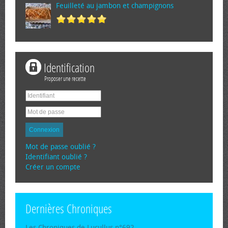
Feuilleté au jambon et champignons
Identification
Proposer une recette
Connexion
Mot de passe oublié ?
Identifiant oublié ?
Créer un compte
Dernières Chroniques
Les Chroniques de Lucullus n°692