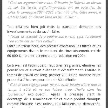
" C’est un argument de vente. Si besoin, je l’injecte au niveau
du sol. Les terres argilo-limoneuses ont du potentiel. En
colza, la campagne 2024-2025 atteint 44 q/ha. Cette année, il
est très beau, on devrait faire un peu mieux "
.
Tout cela est bien joli mais la transition demande des
investissements et du savoir faire.
" J’avais la volonté de produire autrement, sans forcément
trop sortir des sentiers battus"
.
Entre un trieur neuf, des presses d'occasion, les filtres et les
équipements divers le montant de l'investissement est de
60.000 €. L'atelier est entré en production en 2024.
Le travail est technique. Il faut trier les graines, éliminer les
poussières et surtout éviter tout échauffement. Ensuite le
temps de travail est long, presser 200 kg de matière brute
prend 6 à 7 heures pour obtenir 80 L d'huile.
" C’est le bon réglage pour ne pas avoir besoin d’être tout le
temps à côté et ne pas laisser trop d’huile dans les
tourteaux."
explique-t'il. Après le pressage vient le
décantage de 3 semaines en fût et aucun produit chimique
comme l'hexane n'est utilisé. Il a fallu ensuite démarcher,