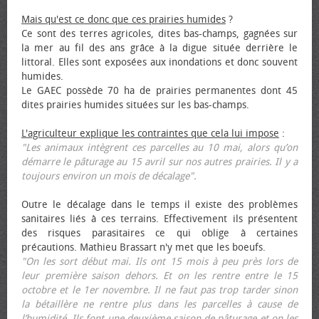
Mais qu'est ce donc que ces prairies humides
?
Ce sont des terres agricoles, dites bas-champs, gagnées sur
la mer au fil des ans grâce à la digue située derrière le
littoral. Elles sont exposées aux inondations et donc souvent
humides.
Le GAEC possède 70 ha de prairies permanentes dont 45
dites prairies humides situées sur les bas-champs.
L'agriculteur explique les contraintes que cela lui impose
:
"Les animaux intègrent ces parcelles au 10 mai, alors qu’on
démarre le pâturage au 15 avril sur nos autres prairies. Il y a
toujours environ un mois de décalage".
Outre le décalage dans le temps il existe des problèmes
sanitaires liés à ces terrains. Effectivement ils présentent
des risques parasitaires ce qui oblige à certaines
précautions. Mathieu Brassart n'y met que les bœufs.
"On les sort début mai. Ils ont 15 mois à peu près lors de
leur première saison dehors. Et on les rentre entre le 15
octobre et le 1er novembre. Il ne faut pas trop tarder sinon
la bétaillère ne rentre plus dans les parcelles à cause de
l’humidité. Ils font une deuxième saison de pâturage et on les