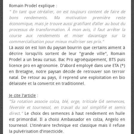
Romain Prodel explique :
" En tant que céréalier, on est toujours content de faire de
bons rendements. Ma motivation première reste
économique, mais je trouve aussi gratifiant d’aller au bout du
processus de transformation. À mon avis, il faut arrêter la
course aux rendements et miser davantage sur la
commercialisation pour mieux maîtriser ses prix."
Là aussi on est loin du paysan bourrin que certains aiment à
décrire lorsqu'ils sortent de leur "grande ville", Romain
Prodel a un beau cursus. Bac Pro agroéquipement, BTS puis
licence pro en agronomie. D'abord employé dans une ETA (*)
en Bretagne, notre paysan décide de retrouver son terroir
natal. De retour au pays, il reprend une exploitation en bio
délaissée et la convertit en traditionnel.
Je cite l'article
:
"Sa rotation associe colza, blé, orge, triticale G4 semences,
féverole et tournesol, en travail du sol simplifié et semis
direct."
Le choix des semences à haut rendement en huile
est primordial. Il a choisi Ambassador en colza, Angelo en
tournesol. L'itinéraire technique est classique mais il refuse
la pulvérisation d'insecticide.