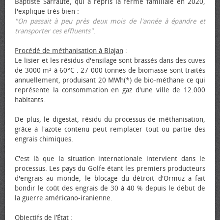
Baptiste Sarraute, qui a repris la ferme familiale en 2020,
l'explique très bien :
"On passait à peu près deux mois de l'année à épandre et
transporter ces effluents"
.
Procédé de méthanisation à Blajan
:
Le lisier et les résidus d'ensilage sont brassés dans des cuves
de 3000 m³ à 60°C . 27 000 tonnes de biomasse sont traités
annuellement, produisant 20 MWh(*) de bio-méthane ce qui
représente la consommation en gaz d'une ville de 12.000
habitants.
De plus, le digestat, résidu du processus de méthanisation,
grâce à l'azote contenu peut remplacer tout ou partie des
engrais chimiques.
C'est là que la situation internationale intervient dans le
processus. Les pays du Golfe étant les premiers producteurs
d'engrais au monde, le blocage du détroit d'Ormuz a fait
bondir le coût des engrais de 30 à 40 % depuis le début de
la guerre américano-iranienne.
Objectifs de l’État
: