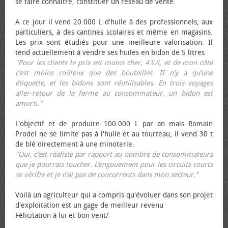
se faire connaître, constituer un réseau de vente.
A ce jour il vend 20.000 L d'huile à des professionnels, aux
particuliers, à des cantines scolaires et même en magasins.
Les prix sont étudiés pour une meilleure valorisation. Il
tend actuellement à vendre ses huiles en bidon de 5 litres
"Pour les clients le prix est moins cher, 4 €/l, et de mon côté
c’est moins coûteux que des bouteilles. II n’y a qu’une
étiquette, et les bidons sont réutilisables. En trois voyages
aller-retour de la ferme au consommateur, un bidon est
amorti."
L'objectif et de produire 100.000 L par an mais Romain
Prodel ne se limite pas à l'huile et au tourteau, il vend 30 t
de blé directement à une minoterie.
"Oui, c’est réaliste par rapport au nombre de consommateurs
que je pourrais toucher. L’engouement pour les circuits courts
se vérifie et je n’ai pas de concurrents dans mon secteur."
Voilà un agriculteur qui a compris qu'évoluer dans son projet
d'exploitation est un gage de meilleur revenu
Félicitation à lui et bon vent/