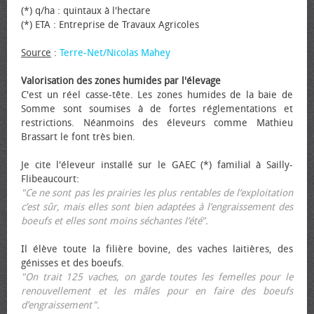
(*) q/ha : quintaux à l'hectare
(*) ETA : Entreprise de Travaux Agricoles
Source
:
Terre-Net/Nicolas Mahey
Valorisation des zones humides par l'élevage
C'est un réel casse-tête. Les zones humides de la baie de
Somme sont soumises à de fortes réglementations et
restrictions. Néanmoins des éleveurs comme Mathieu
Brassart le font très bien.
Je cite l'éleveur installé sur le GAEC (*) familial à Sailly-
Flibeaucourt:
"Ce ne sont pas les prairies les plus rentables de l’exploitation
c’est sûr, mais elles sont bien adaptées à l’engraissement des
bœufs et elles sont moins séchantes l’été".
Il élève toute la filière bovine, des vaches laitières, des
génisses et des bœufs.
"On trait 125 vaches, on garde toutes les femelles pour le
renouvellement et les mâles pour en faire des bœufs
d’engraissement".