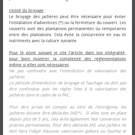
Utilité du broyage
:
Le broyage des jachères peut être nécessaire pour éviter
l'installation d'adventices (*) ou la fermeture du couvert. Les
couverts sont des plantations permanentes ou temporaires
entre des plantations. Cela évite la concurrence en eau et
nutriments avec la culture suivante.
Pour le point suivant je cite l'article dans son intégralité,
pour bien montrer la complexité des réglementations
même si elles sont nécessaires
.
Ne pas confondre avec l'interdiction de valorisation des
jachères
La période d’interdiction de broyage et fauchage ne doit pas
être confondue avec les règles liées à la valorisation des
jachères dans le cadre de la PAC.
Pour être prises en compte au titre de l'écorégime, les
jachères doivent être déclarées IAE(*) . Si elles sont en place
depuis plus de 5 ans, cela évite également leur conversion en
prairies permanentes. Pour être déclarée IAE, une jachère ne
doit faire l'objet d’aucune valorisation (pâture ou fauche) et