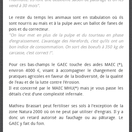
vend à 30 mois".
Le reste du temps les animaux sont en stabulation où ils
sont nourris au maïs et à la pulpe avec un ballot de fanes de
pois et du correcteur.
"On leur met en plus de la pulpe et du tourteau en phase
d’engraissement. L’avantage des Herefords, c’est qu’ils ont un
bon indice de consommation. On sort des bœufs à 350 kg de
carcasse, c’est correct !"
.
Pour ces bas-champs le GAEC touche des aides MAEC (*),
environ 4000 €, visant à accompagner le changement de
pratiques agricoles en faveur de la biodiversité, de la qualité
de l’eau et de la lutte contre l’érosion.
Il est concerné par le MAEC MHU(*) mais je vous passe les
détails c'est d'une complexité infernale.
Mathieu Brassart peut fertiliser ses sols à l'exception de la
zone Natura 2000 où on ne peut par utiliser d'engrais. Il y a
donc un retard autorisé au fauchage ou au pâturage. Le
GAEC y fait du foin.