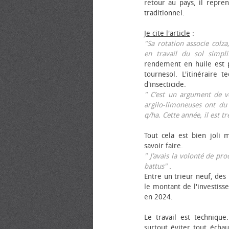
retour au pays, il repren
traditionnel.
Je cite l'article
:
"Sa rotation associe colza
en travail du sol simpli
rendement en huile est p
tournesol. L'itinéraire t
d'insecticide.
" C’est un argument de ven
argilo-limoneuses ont du
q/ha. Cette année, il est t
Tout cela est bien joli 
savoir faire.
" J’avais la volonté de pr
battus"
.
Entre un trieur neuf, des 
le montant de l'investiss
en 2024.
Le travail est technique.
surtout éviter tout échau