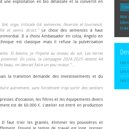
d une exploitation en bio délaissée et la convertit en
Con
Mot 
Ident
, blé, orge, triticale G4 semences, féverole et tournesol,
Crée
fié et semis direct."
Le choix des semences à haut
rimordial. Il a choisi Ambassador en colza, Angelo en
echnique est classique mais il refuse la pulvérisation
Der
te. Si besoin, je l’injecte au niveau du sol. Les terres
 potentiel. En colza, la campagne 2024-2025 atteint 44
Les 
rès beau, on devrait faire un peu mieux "
.
Les 
mais la transition demande des investissements et du
Les 
oduire autrement, sans forcément trop sortir des sentiers
presses d'occasion, les filtres et les équipements divers
ement est de 60.000 €. L'atelier est entré en production
 Il faut trier les graines, éliminer les poussières et
ffement. Ensuite le temps de travail est long, presser