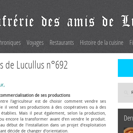
hroniques
Voyages
Restaurants
Histoire de la cuisine
F
s de Lucullus n°692
ur,
commercialisation de ses productions
ntre l’agriculteur est de choisir comment vendre ses
le il vend ses productions à des coopératives ou à des
s établies. Mais il peut également, selon la production,
Der
 ou encore la transformer avant d'en vendre le produit.
au début de l'installation dans un projet d'exploitation
itant décide de changer d'orientation.