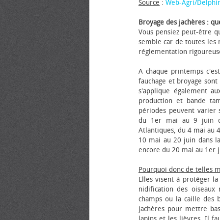
Source
:
Web-Agri/Delphi
Broyage des jachères : que
Vous pensiez peut-être qu
semble car de toutes les m
réglementation rigoureus
A chaque printemps c'est
fauchage et broyage sont i
s'applique également au
production et bande tam
périodes peuvent varier s
du 1er mai au 9 juin da
Atlantiques, du 4 mai au 4
10 mai au 20 juin dans la
encore du 20 mai au 1er j
Pourquoi donc de telles 
Elles visent à protéger l
nidification des oiseaux
champs ou la caille des 
jachères pour mettre bas
lapins et les lièvres. Il 