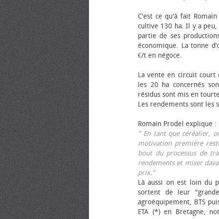
C'est ce qu'à fait Romain
cultive 130 ha. Il y a peu
partie de ses productions
économique. La tonne d’ol
€/t en négoce.
La vente en circuit court
les 20 ha concernés sont
résidus sont mis en tourt
Les rendements sont les su
Romain Prodel explique :
" En tant que céréalier, 
motivation première reste
bout du processus de tra
rendements et miser davan
prix."
Là aussi on est loin du p
sortent de leur "grand
agroéquipement, BTS pui
ETA (*) en Bretagne, no