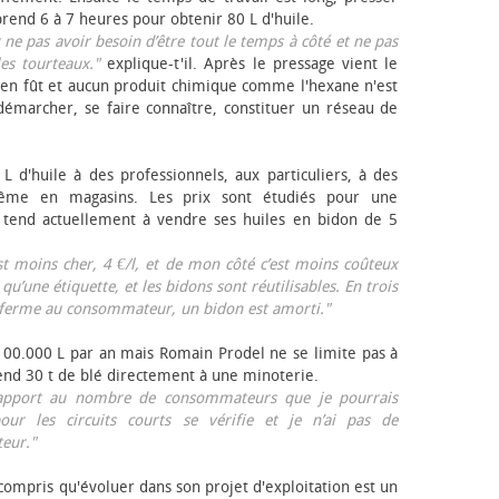
rend 6 à 7 heures pour obtenir 80 L d'huile.
r ne pas avoir besoin d’être tout le temps à côté et ne pas
les tourteaux."
explique-t'il. Après le pressage vient le
en fût et aucun produit chimique comme l'hexane n'est
e démarcher, se faire connaître, constituer un réseau de
L d'huile à des professionnels, aux particuliers, à des
même en magasins. Les prix sont étudiés pour une
Il tend actuellement à vendre ses huiles en bidon de 5
est moins cher, 4 €/l, et de mon côté c’est moins coûteux
 qu’une étiquette, et les bidons sont réutilisables. En trois
a ferme au consommateur, un bidon est amorti."
 100.000 L par an mais Romain Prodel ne se limite pas à
 vend 30 t de blé directement à une minoterie.
r rapport au nombre de consommateurs que je pourrais
our les circuits courts se vérifie et je n’ai pas de
eur."
 compris qu'évoluer dans son projet d'exploitation est un