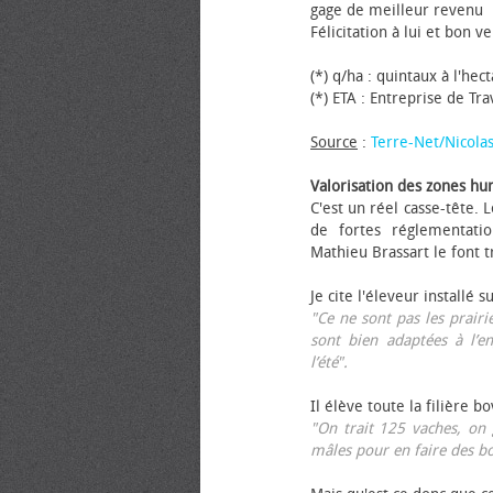
gage de meilleur revenu
Félicitation à lui et bon ve
(*) q/ha : quintaux à l'hec
(*) ETA : Entreprise de Tr
Source
:
Terre-Net/Nicola
Valorisation des zones hu
C'est un réel casse-tête.
de fortes réglementati
Mathieu Brassart le font t
Je cite l'éleveur installé s
"Ce ne sont pas les prairie
sont bien adaptées à l’e
l’été".
Il élève toute la filière b
"On trait 125 vaches, on 
mâles pour en faire des b