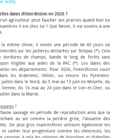
ne Scohy
lles dates d’interdiction en 2026 ?
'un agriculteur peut faucher ses prairies quand bon lui
anières il est chez lui ? Que Nenni, il est soumis à une
e.
 la même chose, il existe une période de 40 jours où
nterdits sur les jachères déclarées sur Telepac (*). Cela
x bordures de champs, bande le long de forêts sans
pon éligible aux aides de la PAC (*). Les dates des
elon les départements. Pour 2026, l’interdiction court
ns les Ardennes, l'Allier, ou encore les Pyrénées-
 juillet dans le Nord, du 5 mai au 13 juin en Moselle, du
 Vienne, du 16 mai au 24 juin dans le Loir-et-Cher, ou
uillet dans la Marne.
mesures
?
a faune sauvage en période de reproduction ainsi que la
 nichant au sol comme la perdrix grise, l'alouette des
blés. De plus gros mammifères utilisent également les
 et cacher leur progéniture comme les chevreuils, les
faut rajouter à cela les colonies de bourdons et d'abeilles