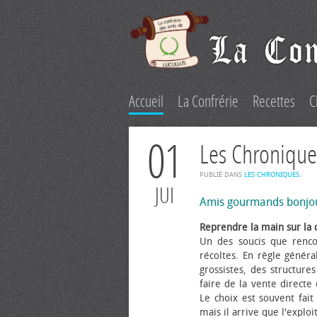
Accueil
La Confrérie
Recettes
C
01
Les Chronique
PUBLIÉ DANS
LES CHRONIQUES
.
JUI
Amis gourmands bonjo
Reprendre la main sur la 
Un des soucis que renco
récoltes. En règle généra
grossistes, des structure
faire de la vente directe
Le choix est souvent fait 
mais il arrive que l'explo