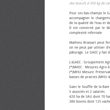
des bœufs à 350 kg de carca
Pour ces bas-champs le GA
accompagner le changemen
de la qualité de l’eau et de
Il est concerné par le M
complexité infernale.
Mathieu Brassart peut fer
on ne peut par utiliser d'
pâturage. Le GAEC y fait d
(-)GAEC : Groupement Agr
(*)MAEC : Mesures Agro-E
(*)MHU Mesure Préservat
basses de prairies (MHU 4
Gaec le Souffle de la Baie 
5 associés et 2 salariés
420 ha de SAU dont 70 ha
380 bovins dont 125 vache