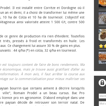
 Prodel. Il est installé entre Corrèze et Dordogne où il
, un an et demi, il a choisi de transformer lui même une
, 10 ha de Colza et 10 ha de tournesol. L'objectif est
éagineux ainsi valorisée atteint 1 500 €/t, contre 500
 de ce genre de production n'a rien d'évident. Toutefois
 triés, pressés à froid et transformés en huile. Les
eaux. Ce changement lui assure 30 % de gains en plus.
ivants : 44 q/ha (*) en colza, 32 q/ha en tournesol.
on est toujours content de faire de bons rendements. Ma
 économique, mais je trouve aussi gratifiant d’aller au
nsformation. À mon avis, il faut arrêter la course aux
tage sur la commercialisation pour mieux maîtriser ses
aysan bourrin que certains aiment à décrire lorsqu'ils
e ville", Romain Prodel a un beau cursus. Bac Pro
s licence pro en agronomie. D'abord employé dans une
tre paysan décide de retrouver son terroir natal. De