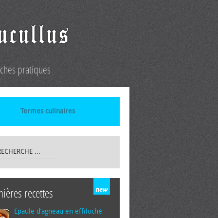
iches pratiques
Termes culinaires
nières recettes
Épaule d’agneau en effiloché