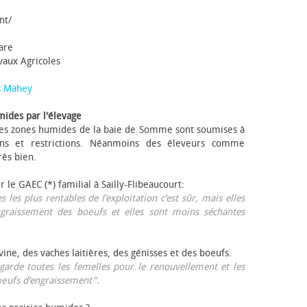
nt/
tare
avaux Agricoles
s Mahey
mides par l'élevage
 Les zones humides de la baie de Somme sont soumises à
ons et restrictions. Néanmoins des éleveurs comme
rès bien.
ur le GAEC (*) familial à Sailly-Flibeaucourt:
s les plus rentables de l’exploitation c’est sûr, mais elles
ngraissement des bœufs et elles sont moins séchantes
ovine, des vaches laitières, des génisses et des bœufs.
garde toutes les femelles pour le renouvellement et les
œufs d’engraissement".