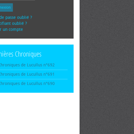
nexion
de passe oublié ?
ifiant oublié ?
r un compte
nières Chroniques
Chroniques de Lucullus n°692
Chroniques de Lucullus n°691
Chroniques de Lucullus n°690