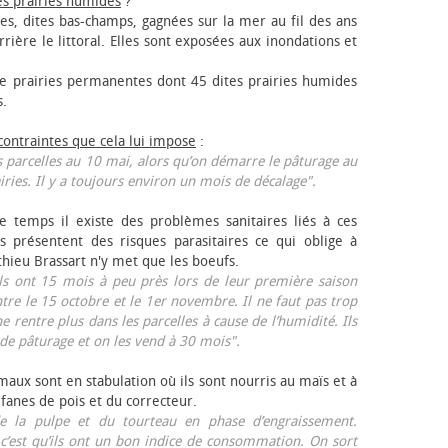
es prairies humides
?
les, dites bas-champs, gagnées sur la mer au fil des ans
rrière le littoral. Elles sont exposées aux inondations et
 prairies permanentes dont 45 dites prairies humides
s.
 contraintes que cela lui impose
:
 parcelles au 10 mai, alors qu’on démarre le pâturage au
iries. Il y a toujours environ un mois de décalage".
e temps il existe des problèmes sanitaires liés à ces
ls présentent des risques parasitaires ce qui oblige à
thieu Brassart n'y met que les bœufs.
ls ont 15 mois à peu près lors de leur première saison
ntre le 15 octobre et le 1er novembre. Il ne faut pas trop
ne rentre plus dans les parcelles à cause de l’humidité. Ils
de pâturage et on les vend à 30 mois".
aux sont en stabulation où ils sont nourris au maïs et à
 fanes de pois et du correcteur.
 la pulpe et du tourteau en phase d’engraissement.
 c’est qu’ils ont un bon indice de consommation. On sort