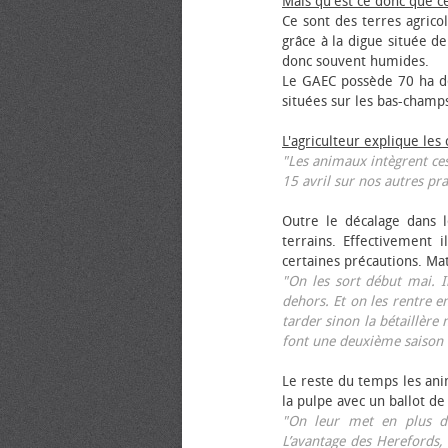
Mais qu'est ce donc que c
Ce sont des terres agrico
grâce à la digue située de
donc souvent humides.
Le GAEC possède 70 ha de
situées sur les bas-champ
L'agriculteur explique les
"Les animaux intègrent ces
15 avril sur nos autres pra
Outre le décalage dans l
terrains. Effectivement i
certaines précautions. Ma
"On les sort début mai. I
dehors. Et on les rentre e
tarder sinon la bétaillère 
font une deuxième saison 
Le reste du temps les anim
la pulpe avec un ballot de
"On leur met en plus de
L’avantage des Herefords,