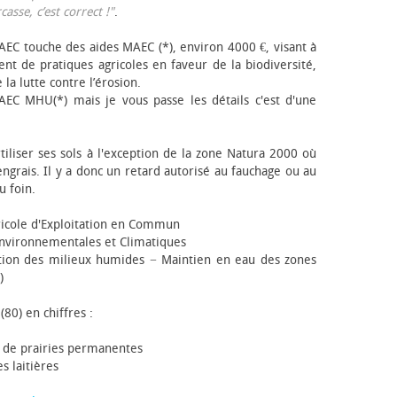
sse, c’est correct !"
.
EC touche des aides MAEC (*), environ 4000 €, visant à
t de pratiques agricoles en faveur de la biodiversité,
 la lutte contre l’érosion.
AEC MHU(*) mais je vous passe les détails c'est d'une
tiliser ses sols à l'exception de la zone Natura 2000 où
engrais. Il y a donc un retard autorisé au fauchage ou au
u foin.
icole d'Exploitation en Commun
nvironnementales et Climatiques
ion des milieux humides − Maintien en eau des zones
)
(80) en chiffres :
 de prairies permanentes
s laitières