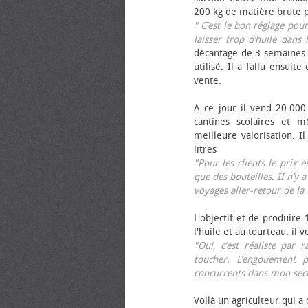
200 kg de matière brute p
" C’est le bon réglage pou
laisser trop d’huile dans 
décantage de 3 semaines 
utilisé. Il a fallu ensuit
vente.
A ce jour il vend 20.000 
cantines scolaires et 
meilleure valorisation. 
litres
"Pour les clients le prix 
que des bouteilles. II n’y a
voyages aller-retour de l
L'objectif et de produire
l'huile et au tourteau, il
"Oui, c’est réaliste pa
toucher. L’engouement p
concurrents dans mon sect
Voilà un agriculteur qui a