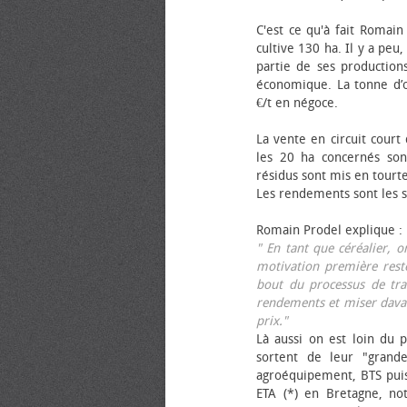
C'est ce qu'à fait Romain
cultive 130 ha. Il y a peu
partie de ses productions
économique. La tonne d’ol
€/t en négoce.
La vente en circuit court
les 20 ha concernés sont
résidus sont mis en tourt
Les rendements sont les su
Romain Prodel explique :
" En tant que céréalier, 
motivation première reste
bout du processus de tra
rendements et miser davan
prix."
Là aussi on est loin du p
sortent de leur "grand
agroéquipement, BTS pui
ETA (*) en Bretagne, no