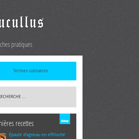
iches pratiques
Termes culinaires
nières recettes
Épaule d’agneau en effiloché