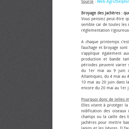
Source
:
Web-Agri/Delphi
Broyage des jachères : que
Vous pensiez peut-être qu
semble car de toutes les m
réglementation rigoureus
A chaque printemps c'est
fauchage et broyage sont i
s'applique également au
production et bande tam
périodes peuvent varier s
du 1er mai au 9 juin da
Atlantiques, du 4 mai au 4
10 mai au 20 juin dans la
encore du 20 mai au 1er j
Pourquoi donc de telles 
Elles visent à protéger l
nidification des oiseaux
champs ou la caille des 
jachères pour mettre bas
lapins et les lièvres. Il 