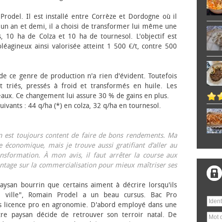
 Prodel. Il est installé entre Corrèze et Dordogne où il
, un an et demi, il a choisi de transformer lui même une
, 10 ha de Colza et 10 ha de tournesol. L'objectif est
éagineux ainsi valorisée atteint 1 500 €/t, contre 500
 de ce genre de production n'a rien d'évident. Toutefois
 triés, pressés à froid et transformés en huile. Les
eaux. Ce changement lui assure 30 % de gains en plus.
ivants : 44 q/ha (*) en colza, 32 q/ha en tournesol.
on est toujours content de faire de bons rendements. Ma
 économique, mais je trouve aussi gratifiant d’aller au
nsformation. À mon avis, il faut arrêter la course aux
tage sur la commercialisation pour mieux maîtriser ses
aysan bourrin que certains aiment à décrire lorsqu'ils
e ville", Romain Prodel a un beau cursus. Bac Pro
s licence pro en agronomie. D'abord employé dans une
tre paysan décide de retrouver son terroir natal. De