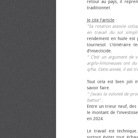
retour au pays, il repren
traditionnel.
Je cite l'article
:
"Sa rotation associe colza
en travail du sol simpli
rendement en huile est p
tournesol. L'itinéraire t
d'insecticide.
" C’est un argument de ven
argilo-limoneuses ont du
q/ha. Cette année, il est t
Tout cela est bien joli 
savoir faire.
" J’avais la volonté de pr
battus"
.
Entre un trieur neuf, des 
le montant de l'investiss
en 2024.
Le travail est technique.
surtout éviter tout échau