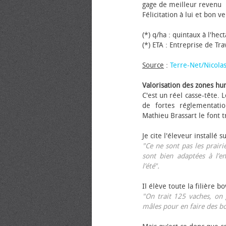
gage de meilleur revenu
Félicitation à lui et bon ve
(*) q/ha : quintaux à l'hec
(*) ETA : Entreprise de Tr
Source
:
Terre-Net/Nicola
Valorisation des zones hu
C'est un réel casse-tête.
de fortes réglementati
Mathieu Brassart le font t
Je cite l'éleveur installé s
"Ce ne sont pas les prairie
sont bien adaptées à l’e
l’été".
Il élève toute la filière b
"On trait 125 vaches, on 
mâles pour en faire des b