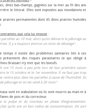
es prairies humides
?
les, dites bas-champs, gagnées sur la mer au fil des ans
rrière le littoral. Elles sont exposées aux inondations et
 prairies permanentes dont 45 dites prairies humides
s.
 contraintes que cela lui impose
:
 parcelles au 10 mai, alors qu’on démarre le pâturage au
iries. Il y a toujours environ un mois de décalage".
e temps il existe des problèmes sanitaires liés à ces
ls présentent des risques parasitaires ce qui oblige à
thieu Brassart n'y met que les bœufs.
ls ont 15 mois à peu près lors de leur première saison
ntre le 15 octobre et le 1er novembre. Il ne faut pas trop
ne rentre plus dans les parcelles à cause de l’humidité. Ils
de pâturage et on les vend à 30 mois".
aux sont en stabulation où ils sont nourris au maïs et à
 fanes de pois et du correcteur.
 la pulpe et du tourteau en phase d’engraissement.
 c’est qu’ils ont un bon indice de consommation. On sort