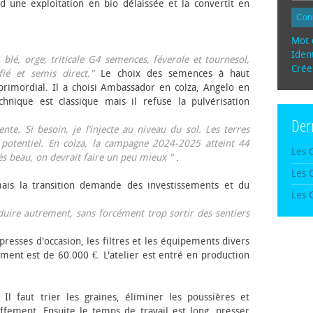
d une exploitation en bio délaissée et la convertit en
Con
Mot 
Ident
, blé, orge, triticale G4 semences, féverole et tournesol,
Crée
fié et semis direct."
Le choix des semences à haut
rimordial. Il a choisi Ambassador en colza, Angelo en
echnique est classique mais il refuse la pulvérisation
Der
te. Si besoin, je l’injecte au niveau du sol. Les terres
 potentiel. En colza, la campagne 2024-2025 atteint 44
Les 
rès beau, on devrait faire un peu mieux "
.
Les 
mais la transition demande des investissements et du
Les 
oduire autrement, sans forcément trop sortir des sentiers
presses d'occasion, les filtres et les équipements divers
ement est de 60.000 €. L'atelier est entré en production
 Il faut trier les graines, éliminer les poussières et
ffement. Ensuite le temps de travail est long, presser