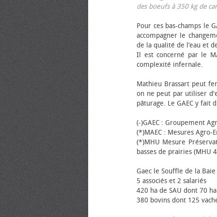
des bœufs à 350 kg de carca
Pour ces bas-champs le GA
accompagner le changemen
de la qualité de l’eau et de
Il est concerné par le M
complexité infernale.
Mathieu Brassart peut fer
on ne peut par utiliser d'
pâturage. Le GAEC y fait d
(-)GAEC : Groupement Agr
(*)MAEC : Mesures Agro-E
(*)MHU Mesure Préservat
basses de prairies (MHU 4
Gaec le Souffle de la Baie 
5 associés et 2 salariés
420 ha de SAU dont 70 ha
380 bovins dont 125 vache