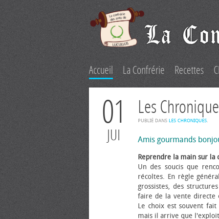
Accueil
La Confrérie
Recettes
C
01
Les Chronique
PUBLIÉ DANS
LES CHRONIQUES
.
JUI
Amis gourmands bonjo
Reprendre la main sur la 
Un des soucis que renco
récoltes. En règle généra
grossistes, des structure
faire de la vente directe
Le choix est souvent fait 
mais il arrive que l'explo