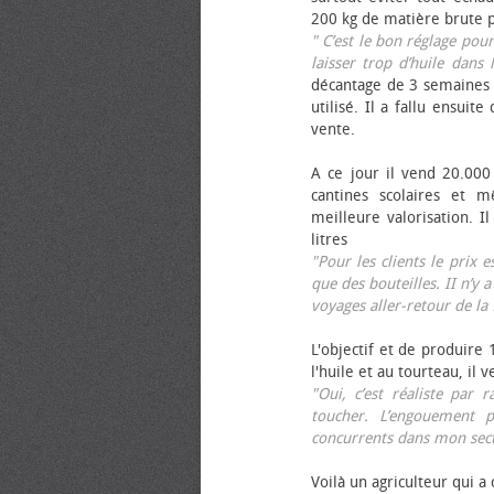
200 kg de matière brute p
" C’est le bon réglage pou
laisser trop d’huile dans 
décantage de 3 semaines 
utilisé. Il a fallu ensuit
vente.
A ce jour il vend 20.000 
cantines scolaires et 
meilleure valorisation. 
litres
"Pour les clients le prix 
que des bouteilles. II n’y a
voyages aller-retour de l
L'objectif et de produire
l'huile et au tourteau, il
"Oui, c’est réaliste pa
toucher. L’engouement p
concurrents dans mon sect
Voilà un agriculteur qui a