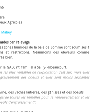
nt/
tare
avaux Agricoles
s Mahey
mides par l'élevage
 Les zones humides de la baie de Somme sont soumises à
ons et restrictions. Néanmoins des éleveurs comme
rès bien.
ur le GAEC (*) familial à Sailly-Flibeaucourt:
s les plus rentables de l’exploitation c’est sûr, mais elles
ngraissement des bœufs et elles sont moins séchantes
ovine, des vaches laitières, des génisses et des bœufs.
garde toutes les femelles pour le renouvellement et les
œufs d’engraissement".