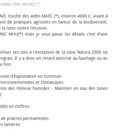
sse, c’est correct !"
.
EC touche des aides MAEC (*), environ 4000 €, visant à
t de pratiques agricoles en faveur de la biodiversité,
 la lutte contre l’érosion.
AEC MHU(*) mais je vous passe les détails c'est d'une
tiliser ses sols à l'exception de la zone Natura 2000 où
engrais. Il y a donc un retard autorisé au fauchage ou au
u foin.
icole d'Exploitation en Commun
nvironnementales et Climatiques
ion des milieux humides − Maintien en eau des zones
)
(80) en chiffres :
 de prairies permanentes
s laitières