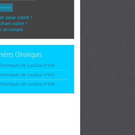
nexion
de passe oublié ?
ifiant oublié ?
r un compte
nières Chroniques
Chroniques de Lucullus n°692
Chroniques de Lucullus n°691
Chroniques de Lucullus n°690