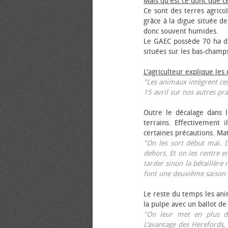
Mais qu'est ce donc que c
Ce sont des terres agrico
grâce à la digue située de
donc souvent humides.
Le GAEC possède 70 ha de
situées sur les bas-champ
L'agriculteur explique les
"Les animaux intègrent ces
15 avril sur nos autres pra
Outre le décalage dans l
terrains. Effectivement i
certaines précautions. Ma
"On les sort début mai. I
dehors. Et on les rentre e
tarder sinon la bétaillère 
font une deuxième saison 
Le reste du temps les anim
la pulpe avec un ballot de
"On leur met en plus de
L’avantage des Herefords,