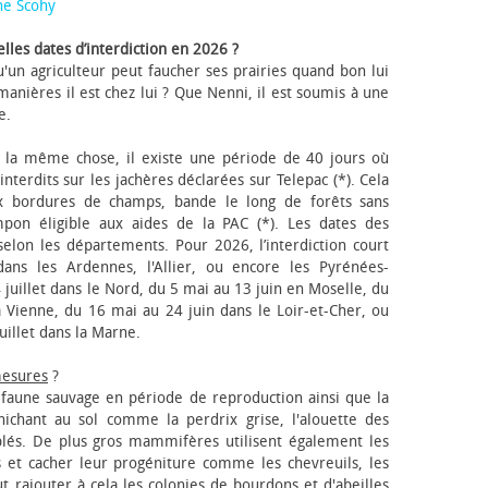
ne Scohy
lles dates d’interdiction en 2026 ?
'un agriculteur peut faucher ses prairies quand bon lui
anières il est chez lui ? Que Nenni, il est soumis à une
e.
 la même chose, il existe une période de 40 jours où
nterdits sur les jachères déclarées sur Telepac (*). Cela
x bordures de champs, bande le long de forêts sans
pon éligible aux aides de la PAC (*). Les dates des
elon les départements. Pour 2026, l’interdiction court
ns les Ardennes, l'Allier, ou encore les Pyrénées-
 juillet dans le Nord, du 5 mai au 13 juin en Moselle, du
 Vienne, du 16 mai au 24 juin dans le Loir-et-Cher, ou
uillet dans la Marne.
mesures
?
a faune sauvage en période de reproduction ainsi que la
 nichant au sol comme la perdrix grise, l'alouette des
blés. De plus gros mammifères utilisent également les
 et cacher leur progéniture comme les chevreuils, les
faut rajouter à cela les colonies de bourdons et d'abeilles