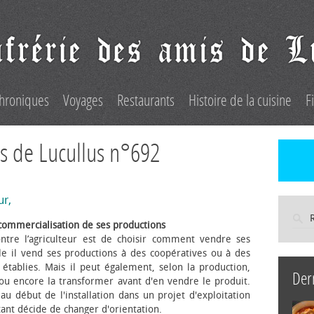
hroniques
Voyages
Restaurants
Histoire de la cuisine
F
s de Lucullus n°692
ur,
commercialisation de ses productions
ntre l’agriculteur est de choisir comment vendre ses
le il vend ses productions à des coopératives ou à des
s établies. Mais il peut également, selon la production,
Der
 ou encore la transformer avant d'en vendre le produit.
au début de l'installation dans un projet d'exploitation
itant décide de changer d'orientation.