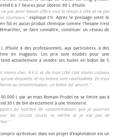
rend 6 à 7 heures pour obtenir 80 L d'huile.
r ne pas avoir besoin d’être tout le temps à côté et ne pas
les tourteaux."
explique-t'il. Après le pressage vient le
en fût et aucun produit chimique comme l'hexane n'est
e démarcher, se faire connaître, constituer un réseau de
L d'huile à des professionnels, aux particuliers, à des
même en magasins. Les prix sont étudiés pour une
Il tend actuellement à vendre ses huiles en bidon de 5
est moins cher, 4 €/l, et de mon côté c’est moins coûteux
 qu’une étiquette, et les bidons sont réutilisables. En trois
a ferme au consommateur, un bidon est amorti."
 100.000 L par an mais Romain Prodel ne se limite pas à
 vend 30 t de blé directement à une minoterie.
r rapport au nombre de consommateurs que je pourrais
our les circuits courts se vérifie et je n’ai pas de
eur."
 compris qu'évoluer dans son projet d'exploitation est un