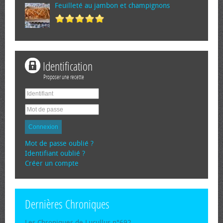
Feuilleté au jambon et champignons
Identification
Proposer une recette
Connexion
Mot de passe oublié ?
Identifiant oublié ?
Créer un compte
Dernières Chroniques
Les Chroniques de Lucullus n°692