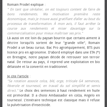
Romain Prodel explique :
" En tant que céréalier, on est toujours content de faire de
bons rendements. Ma motivation première reste
économique, mais je trouve aussi gratifiant d’aller au bout du
processus de transformation. À mon avis, il faut arrêter la
course aux rendements et miser davantage sur la
commercialisation pour mieux maîtriser ses prix."
Là aussi on est loin du paysan bourrin que certains aiment à
décrire lorsqu'ils sortent de leur "grande ville", Romain
Prodel a un beau cursus. Bac Pro agroéquipement, BTS puis
licence pro en agronomie. D'abord employé dans une ETA (*)
en Bretagne, notre paysan décide de retrouver son terroir
natal. De retour au pays, il reprend une exploitation en bio
délaissée et la convertit en traditionnel.
Je cite l'article
:
"Sa rotation associe colza, blé, orge, triticale G4 semences,
féverole et tournesol, en travail du sol simplifié et semis
direct."
Le choix des semences à haut rendement en huile
est primordial. Il a choisi Ambassador en colza, Angelo en
tournesol. L'itinéraire technique est classique mais il refuse
la pulvérisation d'insecticide.