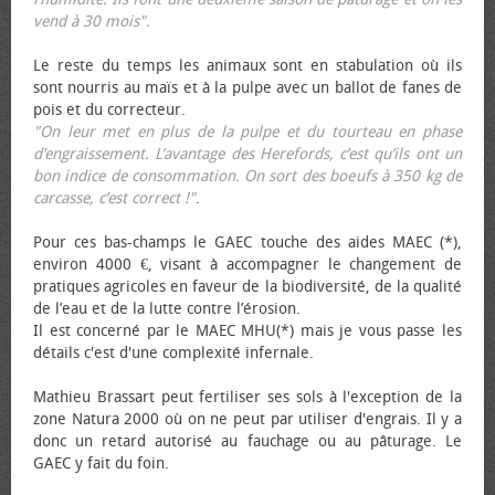
vend à 30 mois".
Le reste du temps les animaux sont en stabulation où ils
sont nourris au maïs et à la pulpe avec un ballot de fanes de
pois et du correcteur.
"On leur met en plus de la pulpe et du tourteau en phase
d’engraissement. L’avantage des Herefords, c’est qu’ils ont un
bon indice de consommation. On sort des bœufs à 350 kg de
carcasse, c’est correct !"
.
Pour ces bas-champs le GAEC touche des aides MAEC (*),
environ 4000 €, visant à accompagner le changement de
pratiques agricoles en faveur de la biodiversité, de la qualité
de l’eau et de la lutte contre l’érosion.
Il est concerné par le MAEC MHU(*) mais je vous passe les
détails c'est d'une complexité infernale.
Mathieu Brassart peut fertiliser ses sols à l'exception de la
zone Natura 2000 où on ne peut par utiliser d'engrais. Il y a
donc un retard autorisé au fauchage ou au pâturage. Le
GAEC y fait du foin.