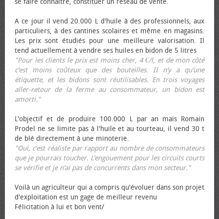
se faire connaître, constituer un réseau de vente.
A ce jour il vend 20.000 L d'huile à des professionnels, aux
particuliers, à des cantines scolaires et même en magasins.
Les prix sont étudiés pour une meilleure valorisation. Il
tend actuellement à vendre ses huiles en bidon de 5 litres
"Pour les clients le prix est moins cher, 4 €/l, et de mon côté
c’est moins coûteux que des bouteilles. II n’y a qu’une
étiquette, et les bidons sont réutilisables. En trois voyages
aller-retour de la ferme au consommateur, un bidon est
amorti."
L'objectif et de produire 100.000 L par an mais Romain
Prodel ne se limite pas à l'huile et au tourteau, il vend 30 t
de blé directement à une minoterie.
"Oui, c’est réaliste par rapport au nombre de consommateurs
que je pourrais toucher. L’engouement pour les circuits courts
se vérifie et je n’ai pas de concurrents dans mon secteur."
Voilà un agriculteur qui a compris qu'évoluer dans son projet
d'exploitation est un gage de meilleur revenu
Félicitation à lui et bon vent/