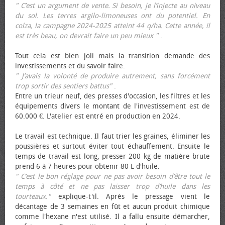
" C’est un argument de vente. Si besoin, je l’injecte au niveau
du sol. Les terres argilo-limoneuses ont du potentiel. En
colza, la campagne 2024-2025 atteint 44 q/ha. Cette année, il
est très beau, on devrait faire un peu mieux "
.
Tout cela est bien joli mais la transition demande des
investissements et du savoir faire.
" J’avais la volonté de produire autrement, sans forcément
trop sortir des sentiers battus"
.
Entre un trieur neuf, des presses d'occasion, les filtres et les
équipements divers le montant de l'investissement est de
60.000 €. L'atelier est entré en production en 2024.
Le travail est technique. Il faut trier les graines, éliminer les
poussières et surtout éviter tout échauffement. Ensuite le
temps de travail est long, presser 200 kg de matière brute
prend 6 à 7 heures pour obtenir 80 L d'huile.
" C’est le bon réglage pour ne pas avoir besoin d’être tout le
temps à côté et ne pas laisser trop d’huile dans les
tourteaux."
explique-t'il. Après le pressage vient le
décantage de 3 semaines en fût et aucun produit chimique
comme l'hexane n'est utilisé. Il a fallu ensuite démarcher,