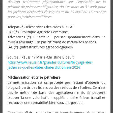
d'aucun traitement phytosanitaire sur l'ensemble de la
période de présence obligatoire, du 1er mars au 31 août pour
les jachères herbacées classiques et du 15 avril au 15 octobre
pour les jachères mellifères.
Telepac (*) Téléservices des aides à la PAC
PAC (*) : Politique Agricole Commune
Adventices (*) : Plante qui pousse spontanément dans un
milieu aménagé. On parlait avant de mauvaises herbes.
IAE (*) :(infrastructures agroécologiques)
Source : Réussir / Marie-Christine Bidault
https://www.reussir.fr/grandes-cultures/broyage-des-
jacheres-quelles-dates-dinterdiction-en-2026
Méthanisation et crise pétrolière
La méthanisation est un procédé permettant d'obtenir du
biogaz à partir des lisiers ou des résidus de récoltes. Ce n'est
pas le métier de base des agriculteurs mais ils peuvent
trouver là une valorisation supplémentaire à leur travail et
retrouver une rentabilité bien souvent perdue.
C'est une affaire collective. Les investissements étant assez