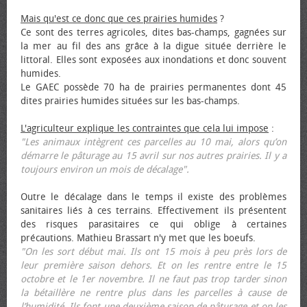
Mais qu'est ce donc que ces prairies humides
?
Ce sont des terres agricoles, dites bas-champs, gagnées sur
la mer au fil des ans grâce à la digue située derrière le
littoral. Elles sont exposées aux inondations et donc souvent
humides.
Le GAEC possède 70 ha de prairies permanentes dont 45
dites prairies humides situées sur les bas-champs.
L'agriculteur explique les contraintes que cela lui impose
:
"Les animaux intègrent ces parcelles au 10 mai, alors qu’on
démarre le pâturage au 15 avril sur nos autres prairies. Il y a
toujours environ un mois de décalage".
Outre le décalage dans le temps il existe des problèmes
sanitaires liés à ces terrains. Effectivement ils présentent
des risques parasitaires ce qui oblige à certaines
précautions. Mathieu Brassart n'y met que les bœufs.
"On les sort début mai. Ils ont 15 mois à peu près lors de
leur première saison dehors. Et on les rentre entre le 15
octobre et le 1er novembre. Il ne faut pas trop tarder sinon
la bétaillère ne rentre plus dans les parcelles à cause de
l’humidité. Ils font une deuxième saison de pâturage et on les