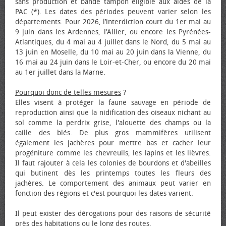
sans production et bande tampon éligible aux aides de la
PAC (*). Les dates des périodes peuvent varier selon les
départements. Pour 2026, l’interdiction court du 1er mai au
9 juin dans les Ardennes, l'Allier, ou encore les Pyrénées-
Atlantiques, du 4 mai au 4 juillet dans le Nord, du 5 mai au
13 juin en Moselle, du 10 mai au 20 juin dans la Vienne, du
16 mai au 24 juin dans le Loir-et-Cher, ou encore du 20 mai
au 1er juillet dans la Marne.
Pourquoi donc de telles mesures
?
Elles visent à protéger la faune sauvage en période de
reproduction ainsi que la nidification des oiseaux nichant au
sol comme la perdrix grise, l'alouette des champs ou la
caille des blés. De plus gros mammifères utilisent
également les jachères pour mettre bas et cacher leur
progéniture comme les chevreuils, les lapins et les lièvres.
Il faut rajouter à cela les colonies de bourdons et d'abeilles
qui butinent dès les printemps toutes les fleurs des
jachères. Le comportement des animaux peut varier en
fonction des régions et c'est pourquoi les dates varient.
Il peut exister des dérogations pour des raisons de sécurité
près des habitations ou le long des routes.