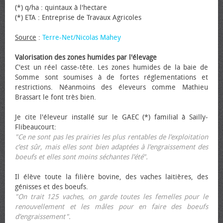
(*) q/ha : quintaux à l'hectare
(*) ETA : Entreprise de Travaux Agricoles
Source
:
Terre-Net/Nicolas Mahey
Valorisation des zones humides par l'élevage
C'est un réel casse-tête. Les zones humides de la baie de
Somme sont soumises à de fortes réglementations et
restrictions. Néanmoins des éleveurs comme Mathieu
Brassart le font très bien.
Je cite l'éleveur installé sur le GAEC (*) familial à Sailly-
Flibeaucourt:
"Ce ne sont pas les prairies les plus rentables de l’exploitation
c’est sûr, mais elles sont bien adaptées à l’engraissement des
bœufs et elles sont moins séchantes l’été".
Il élève toute la filière bovine, des vaches laitières, des
génisses et des bœufs.
"On trait 125 vaches, on garde toutes les femelles pour le
renouvellement et les mâles pour en faire des bœufs
d’engraissement".