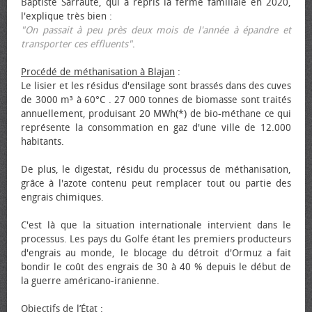
Baptiste Sarraute, qui a repris la ferme familiale en 2020,
l'explique très bien :
"On passait à peu près deux mois de l'année à épandre et
transporter ces effluents"
.
Procédé de méthanisation à Blajan
:
Le lisier et les résidus d'ensilage sont brassés dans des cuves
de 3000 m³ à 60°C . 27 000 tonnes de biomasse sont traités
annuellement, produisant 20 MWh(*) de bio-méthane ce qui
représente la consommation en gaz d'une ville de 12.000
habitants.
De plus, le digestat, résidu du processus de méthanisation,
grâce à l'azote contenu peut remplacer tout ou partie des
engrais chimiques.
C'est là que la situation internationale intervient dans le
processus. Les pays du Golfe étant les premiers producteurs
d'engrais au monde, le blocage du détroit d'Ormuz a fait
bondir le coût des engrais de 30 à 40 % depuis le début de
la guerre américano-iranienne.
Objectifs de l’État
: