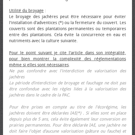
Utilité du broyage
:
Le broyage des jachères peut être nécessaire pour éviter
l'installation d'adventices (*) ou la fermeture du couvert. Les
couverts sont des plantations permanentes ou temporaires
entre des plantations. Cela évite la concurrence en eau et
nutriments avec la culture suivante.
Pour le point suivant je cite l'article dans son intégralité,
pour bien montrer la complexité des réglementations
même si elles sont nécessaires
.
Ne pas confondre avec l'interdiction de valorisation des
jachères
La période d’interdiction de broyage et fauchage ne doit pas
être confondue avec les règles liées à la valorisation des
jachères dans le cadre de la PAC.
Pour être prises en compte au titre de l'écorégime, les
jachères doivent être déclarées IAE(*) . Si elles sont en place
depuis plus de 5 ans, cela évite également leur conversion en
prairies permanentes. Pour être déclarée IAE, une jachère ne
doit faire l'objet d’aucune valorisation (pâture ou fauche) et