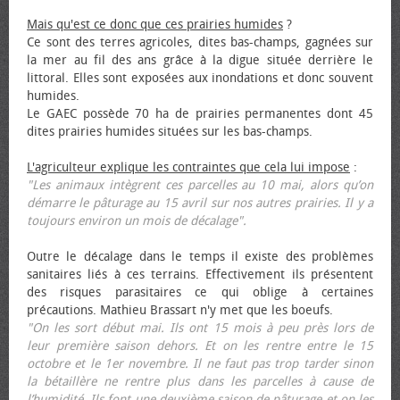
Mais qu'est ce donc que ces prairies humides
?
Ce sont des terres agricoles, dites bas-champs, gagnées sur
la mer au fil des ans grâce à la digue située derrière le
littoral. Elles sont exposées aux inondations et donc souvent
humides.
Le GAEC possède 70 ha de prairies permanentes dont 45
dites prairies humides situées sur les bas-champs.
L'agriculteur explique les contraintes que cela lui impose
:
"Les animaux intègrent ces parcelles au 10 mai, alors qu’on
démarre le pâturage au 15 avril sur nos autres prairies. Il y a
toujours environ un mois de décalage".
Outre le décalage dans le temps il existe des problèmes
sanitaires liés à ces terrains. Effectivement ils présentent
des risques parasitaires ce qui oblige à certaines
précautions. Mathieu Brassart n'y met que les bœufs.
"On les sort début mai. Ils ont 15 mois à peu près lors de
leur première saison dehors. Et on les rentre entre le 15
octobre et le 1er novembre. Il ne faut pas trop tarder sinon
la bétaillère ne rentre plus dans les parcelles à cause de
l’humidité. Ils font une deuxième saison de pâturage et on les