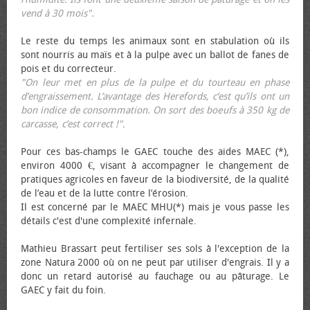
vend à 30 mois".
Le reste du temps les animaux sont en stabulation où ils
sont nourris au maïs et à la pulpe avec un ballot de fanes de
pois et du correcteur.
"On leur met en plus de la pulpe et du tourteau en phase
d’engraissement. L’avantage des Herefords, c’est qu’ils ont un
bon indice de consommation. On sort des bœufs à 350 kg de
carcasse, c’est correct !"
.
Pour ces bas-champs le GAEC touche des aides MAEC (*),
environ 4000 €, visant à accompagner le changement de
pratiques agricoles en faveur de la biodiversité, de la qualité
de l’eau et de la lutte contre l’érosion.
Il est concerné par le MAEC MHU(*) mais je vous passe les
détails c'est d'une complexité infernale.
Mathieu Brassart peut fertiliser ses sols à l'exception de la
zone Natura 2000 où on ne peut par utiliser d'engrais. Il y a
donc un retard autorisé au fauchage ou au pâturage. Le
GAEC y fait du foin.