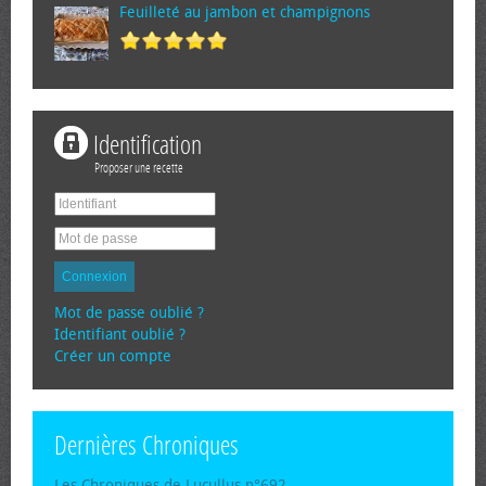
Feuilleté au jambon et champignons
Identification
Proposer une recette
Connexion
Mot de passe oublié ?
Identifiant oublié ?
Créer un compte
Dernières Chroniques
Les Chroniques de Lucullus n°692