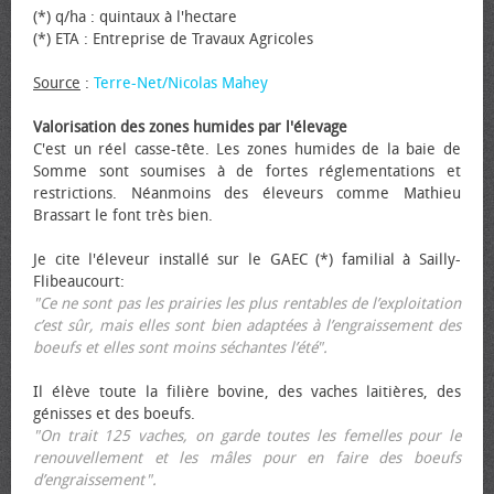
(*) q/ha : quintaux à l'hectare
(*) ETA : Entreprise de Travaux Agricoles
Source
:
Terre-Net/Nicolas Mahey
Valorisation des zones humides par l'élevage
C'est un réel casse-tête. Les zones humides de la baie de
Somme sont soumises à de fortes réglementations et
restrictions. Néanmoins des éleveurs comme Mathieu
Brassart le font très bien.
Je cite l'éleveur installé sur le GAEC (*) familial à Sailly-
Flibeaucourt:
"Ce ne sont pas les prairies les plus rentables de l’exploitation
c’est sûr, mais elles sont bien adaptées à l’engraissement des
bœufs et elles sont moins séchantes l’été".
Il élève toute la filière bovine, des vaches laitières, des
génisses et des bœufs.
"On trait 125 vaches, on garde toutes les femelles pour le
renouvellement et les mâles pour en faire des bœufs
d’engraissement".