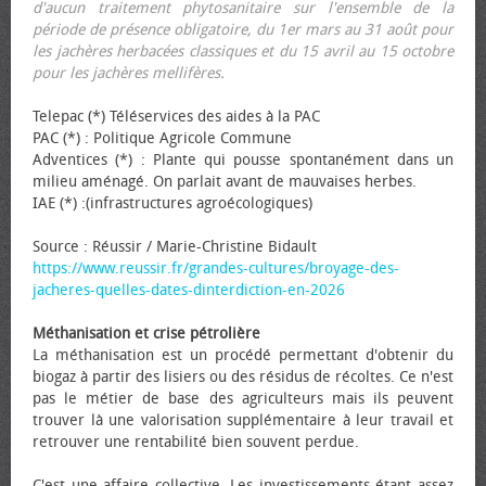
d'aucun traitement phytosanitaire sur l'ensemble de la
période de présence obligatoire, du 1er mars au 31 août pour
les jachères herbacées classiques et du 15 avril au 15 octobre
pour les jachères mellifères.
Telepac (*) Téléservices des aides à la PAC
PAC (*) : Politique Agricole Commune
Adventices (*) : Plante qui pousse spontanément dans un
milieu aménagé. On parlait avant de mauvaises herbes.
IAE (*) :(infrastructures agroécologiques)
Source : Réussir / Marie-Christine Bidault
https://www.reussir.fr/grandes-cultures/broyage-des-
jacheres-quelles-dates-dinterdiction-en-2026
Méthanisation et crise pétrolière
La méthanisation est un procédé permettant d'obtenir du
biogaz à partir des lisiers ou des résidus de récoltes. Ce n'est
pas le métier de base des agriculteurs mais ils peuvent
trouver là une valorisation supplémentaire à leur travail et
retrouver une rentabilité bien souvent perdue.
C'est une affaire collective. Les investissements étant assez