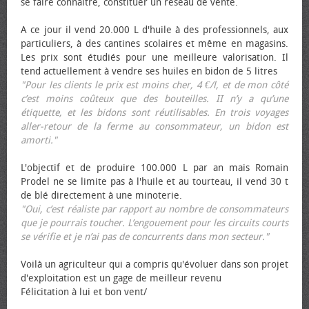
se faire connaître, constituer un réseau de vente.
A ce jour il vend 20.000 L d'huile à des professionnels, aux
particuliers, à des cantines scolaires et même en magasins.
Les prix sont étudiés pour une meilleure valorisation. Il
tend actuellement à vendre ses huiles en bidon de 5 litres
"Pour les clients le prix est moins cher, 4 €/l, et de mon côté
c’est moins coûteux que des bouteilles. II n’y a qu’une
étiquette, et les bidons sont réutilisables. En trois voyages
aller-retour de la ferme au consommateur, un bidon est
amorti."
L'objectif et de produire 100.000 L par an mais Romain
Prodel ne se limite pas à l'huile et au tourteau, il vend 30 t
de blé directement à une minoterie.
"Oui, c’est réaliste par rapport au nombre de consommateurs
que je pourrais toucher. L’engouement pour les circuits courts
se vérifie et je n’ai pas de concurrents dans mon secteur."
Voilà un agriculteur qui a compris qu'évoluer dans son projet
d'exploitation est un gage de meilleur revenu
Félicitation à lui et bon vent/