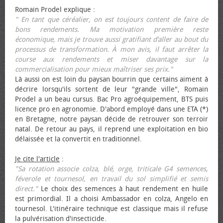
Romain Prodel explique :
" En tant que céréalier, on est toujours content de faire de
bons rendements. Ma motivation première reste
économique, mais je trouve aussi gratifiant d’aller au bout du
processus de transformation. À mon avis, il faut arrêter la
course aux rendements et miser davantage sur la
commercialisation pour mieux maîtriser ses prix."
Là aussi on est loin du paysan bourrin que certains aiment à
décrire lorsqu'ils sortent de leur "grande ville", Romain
Prodel a un beau cursus. Bac Pro agroéquipement, BTS puis
licence pro en agronomie. D'abord employé dans une ETA (*)
en Bretagne, notre paysan décide de retrouver son terroir
natal. De retour au pays, il reprend une exploitation en bio
délaissée et la convertit en traditionnel.
Je cite l'article
:
"Sa rotation associe colza, blé, orge, triticale G4 semences,
féverole et tournesol, en travail du sol simplifié et semis
direct."
Le choix des semences à haut rendement en huile
est primordial. Il a choisi Ambassador en colza, Angelo en
tournesol. L'itinéraire technique est classique mais il refuse
la pulvérisation d'insecticide.