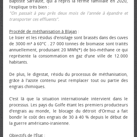
Baptiste Sarraute, qui a repris la ferme familiale en 2020,
l'explique très bien :
"On passait à peu près deux mois de l'année à épandre et
transporter ces effluents"
.
Procédé de méthanisation à Blajan
:
Le lisier et les résidus d'ensilage sont brassés dans des cuves
de 3000 m³ à 60°C . 27 000 tonnes de biomasse sont traités
annuellement, produisant 20 MWh(*) de bio-méthane ce qui
représente la consommation en gaz d'une ville de 12.000
habitants.
De plus, le digestat, résidu du processus de méthanisation,
grâce à l'azote contenu peut remplacer tout ou partie des
engrais chimiques.
C'est là que la situation internationale intervient dans le
processus. Les pays du Golfe étant les premiers producteurs
d'engrais au monde, le blocage du détroit d'Ormuz a fait
bondir le coût des engrais de 30 à 40 % depuis le début de
la guerre américano-iranienne.
Objectifs de l’État
: