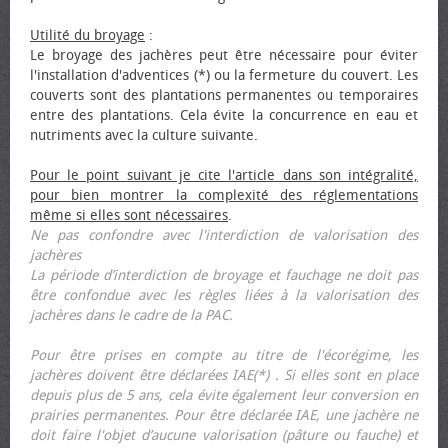
Utilité du broyage
:
Le broyage des jachères peut être nécessaire pour éviter
l'installation d'adventices (*) ou la fermeture du couvert. Les
couverts sont des plantations permanentes ou temporaires
entre des plantations. Cela évite la concurrence en eau et
nutriments avec la culture suivante.
Pour le point suivant je cite l'article dans son intégralité,
pour bien montrer la complexité des réglementations
même si elles sont nécessaires
.
Ne pas confondre avec l'interdiction de valorisation des
jachères
La période d’interdiction de broyage et fauchage ne doit pas
être confondue avec les règles liées à la valorisation des
jachères dans le cadre de la PAC.
Pour être prises en compte au titre de l'écorégime, les
jachères doivent être déclarées IAE(*) . Si elles sont en place
depuis plus de 5 ans, cela évite également leur conversion en
prairies permanentes. Pour être déclarée IAE, une jachère ne
doit faire l'objet d’aucune valorisation (pâture ou fauche) et