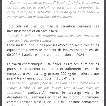
" C’est un argument de vente. Si besoin, je l’injecte au niveau
du sol. Les terres argilo-limoneuses ont du potentiel. En
colza, la campagne 2024-2025 atteint 44 q/ha. Cette année, il
est très beau, on devrait faire un peu mieux "
.
Tout cela est bien joli mais la transition demande des
investissements et du savoir faire.
" J’avais la volonté de produire autrement, sans forcément
trop sortir des sentiers battus"
.
Entre un trieur neuf, des presses d'occasion, les filtres et les
équipements divers le montant de l'investissement est de
60.000 €. L'atelier est entré en production en 2024.
Le travail est technique. Il faut trier les graines, éliminer les
poussières et surtout éviter tout échauffement. Ensuite le
temps de travail est long, presser 200 kg de matière brute
prend 6 à 7 heures pour obtenir 80 L d'huile.
" C’est le bon réglage pour ne pas avoir besoin d’être tout le
temps à côté et ne pas laisser trop d’huile dans les
tourteaux."
explique-t'il. Après le pressage vient le
décantage de 3 semaines en fût et aucun produit chimique
comme l'hexane n'est utilisé. Il a fallu ensuite démarcher,