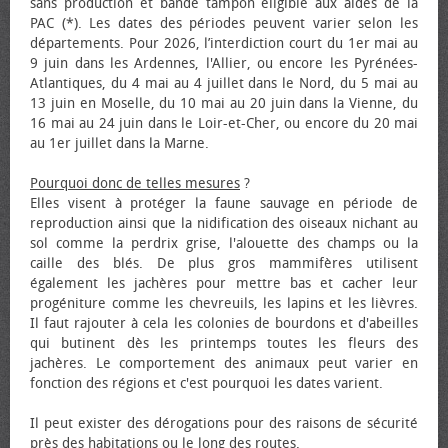
sans production et bande tampon éligible aux aides de la
PAC (*). Les dates des périodes peuvent varier selon les
départements. Pour 2026, l’interdiction court du 1er mai au
9 juin dans les Ardennes, l'Allier, ou encore les Pyrénées-
Atlantiques, du 4 mai au 4 juillet dans le Nord, du 5 mai au
13 juin en Moselle, du 10 mai au 20 juin dans la Vienne, du
16 mai au 24 juin dans le Loir-et-Cher, ou encore du 20 mai
au 1er juillet dans la Marne.
Pourquoi donc de telles mesures
?
Elles visent à protéger la faune sauvage en période de
reproduction ainsi que la nidification des oiseaux nichant au
sol comme la perdrix grise, l'alouette des champs ou la
caille des blés. De plus gros mammifères utilisent
également les jachères pour mettre bas et cacher leur
progéniture comme les chevreuils, les lapins et les lièvres.
Il faut rajouter à cela les colonies de bourdons et d'abeilles
qui butinent dès les printemps toutes les fleurs des
jachères. Le comportement des animaux peut varier en
fonction des régions et c'est pourquoi les dates varient.
Il peut exister des dérogations pour des raisons de sécurité
près des habitations ou le long des routes.