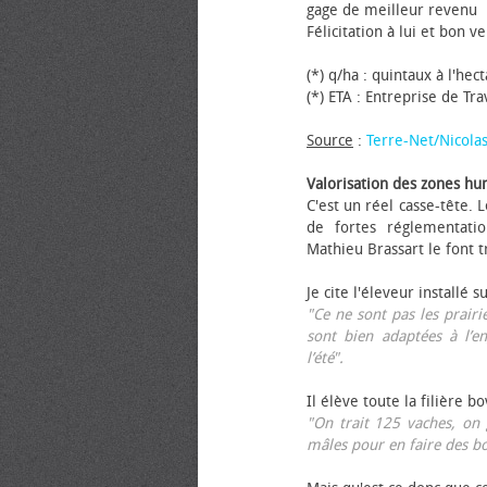
gage de meilleur revenu
Félicitation à lui et bon ve
(*) q/ha : quintaux à l'hec
(*) ETA : Entreprise de Tr
Source
:
Terre-Net/Nicola
Valorisation des zones hu
C'est un réel casse-tête.
de fortes réglementati
Mathieu Brassart le font t
Je cite l'éleveur installé s
"Ce ne sont pas les prairie
sont bien adaptées à l’e
l’été".
Il élève toute la filière b
"On trait 125 vaches, on 
mâles pour en faire des b