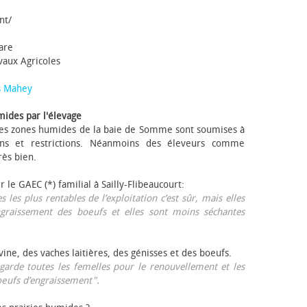
nt/
tare
avaux Agricoles
s Mahey
mides par l'élevage
 Les zones humides de la baie de Somme sont soumises à
ons et restrictions. Néanmoins des éleveurs comme
rès bien.
ur le GAEC (*) familial à Sailly-Flibeaucourt:
s les plus rentables de l’exploitation c’est sûr, mais elles
ngraissement des bœufs et elles sont moins séchantes
ovine, des vaches laitières, des génisses et des bœufs.
garde toutes les femelles pour le renouvellement et les
œufs d’engraissement".