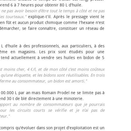
rend 6 à 7 heures pour obtenir 80 L d'huile.
r ne pas avoir besoin d’être tout le temps à côté et ne pas
les tourteaux."
explique-t'il. Après le pressage vient le
en fût et aucun produit chimique comme l'hexane n'est
e démarcher, se faire connaître, constituer un réseau de
L d'huile à des professionnels, aux particuliers, à des
même en magasins. Les prix sont étudiés pour une
Il tend actuellement à vendre ses huiles en bidon de 5
est moins cher, 4 €/l, et de mon côté c’est moins coûteux
 qu’une étiquette, et les bidons sont réutilisables. En trois
a ferme au consommateur, un bidon est amorti."
 100.000 L par an mais Romain Prodel ne se limite pas à
 vend 30 t de blé directement à une minoterie.
r rapport au nombre de consommateurs que je pourrais
our les circuits courts se vérifie et je n’ai pas de
eur."
 compris qu'évoluer dans son projet d'exploitation est un