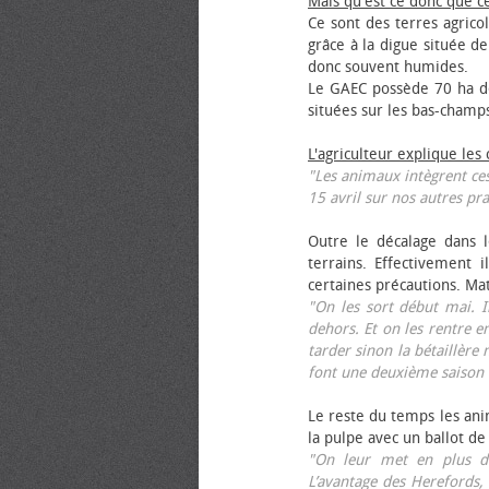
Mais qu'est ce donc que c
Ce sont des terres agrico
grâce à la digue située de
donc souvent humides.
Le GAEC possède 70 ha de
situées sur les bas-champ
L'agriculteur explique les
"Les animaux intègrent ces
15 avril sur nos autres pra
Outre le décalage dans l
terrains. Effectivement i
certaines précautions. Ma
"On les sort début mai. I
dehors. Et on les rentre e
tarder sinon la bétaillère 
font une deuxième saison 
Le reste du temps les anim
la pulpe avec un ballot de
"On leur met en plus de
L’avantage des Herefords,