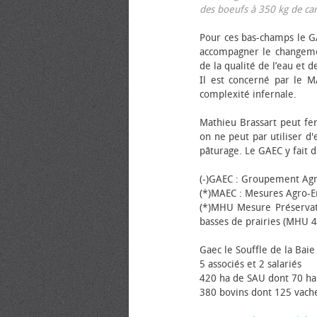
des bœufs à 350 kg de carca
Pour ces bas-champs le GA
accompagner le changemen
de la qualité de l’eau et de
Il est concerné par le M
complexité infernale.
Mathieu Brassart peut fer
on ne peut par utiliser d'
pâturage. Le GAEC y fait d
(-)GAEC : Groupement Agr
(*)MAEC : Mesures Agro-E
(*)MHU Mesure Préservat
basses de prairies (MHU 4
Gaec le Souffle de la Baie 
5 associés et 2 salariés
420 ha de SAU dont 70 ha
380 bovins dont 125 vache