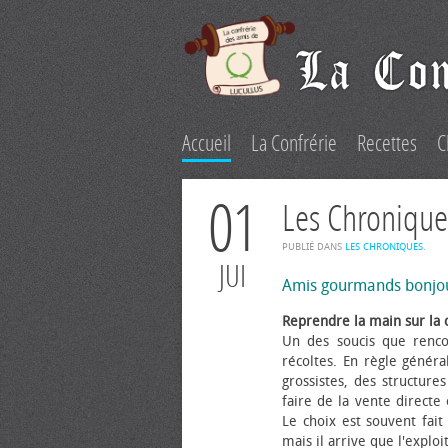
Accueil
La Confrérie
Recettes
C
01
Les Chronique
PUBLIÉ DANS
LES CHRONIQUES
.
JUI
Amis gourmands bonjo
Reprendre la main sur la 
Un des soucis que renco
récoltes. En règle généra
grossistes, des structure
faire de la vente directe
Le choix est souvent fait 
mais il arrive que l'explo