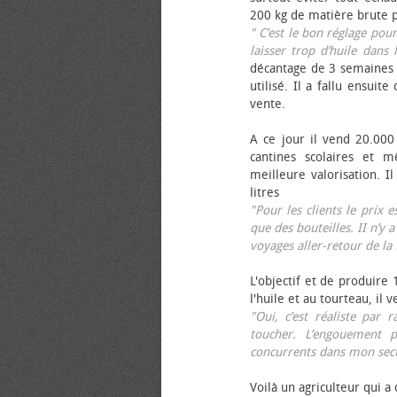
200 kg de matière brute p
" C’est le bon réglage pou
laisser trop d’huile dans 
décantage de 3 semaines 
utilisé. Il a fallu ensuit
vente.
A ce jour il vend 20.000 
cantines scolaires et 
meilleure valorisation. 
litres
"Pour les clients le prix 
que des bouteilles. II n’y a
voyages aller-retour de l
L'objectif et de produire
l'huile et au tourteau, il
"Oui, c’est réaliste pa
toucher. L’engouement p
concurrents dans mon sect
Voilà un agriculteur qui a