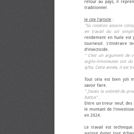
retour au pays, il repren
traditionnel.
Je cite l'article
:
"Sa rotation associe colza
en travail du sol simpli
rendement en huile est p
tournesol. L'itinéraire t
d'insecticide.
" C’est un argument de ven
argilo-limoneuses ont du
q/ha. Cette année, il est t
Tout cela est bien joli 
savoir faire.
" J’avais la volonté de pr
battus"
.
Entre un trieur neuf, des 
le montant de l'investiss
en 2024.
Le travail est technique.
surtout éviter tout échau