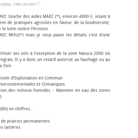
sse, c’est correct !"
.
EC touche des aides MAEC (*), environ 4000 €, visant à
t de pratiques agricoles en faveur de la biodiversité,
 la lutte contre l’érosion.
AEC MHU(*) mais je vous passe les détails c'est d'une
tiliser ses sols à l'exception de la zone Natura 2000 où
engrais. Il y a donc un retard autorisé au fauchage ou au
u foin.
icole d'Exploitation en Commun
nvironnementales et Climatiques
ion des milieux humides − Maintien en eau des zones
)
(80) en chiffres :
 de prairies permanentes
s laitières