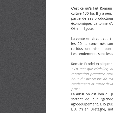
C'est ce qu'à fait Romain
cultive 130 ha. Il y a peu
partie de ses productions
économique. La tonne d’ol
€/t en négoce.
La vente en circuit court
les 20 ha concernés sont
résidus sont mis en tourt
Les rendements sont les su
Romain Prodel explique :
" En tant que céréalier, 
motivation première reste
bout du processus de tra
rendements et miser davan
prix."
Là aussi on est loin du p
sortent de leur "grand
agroéquipement, BTS pui
ETA (*) en Bretagne, no