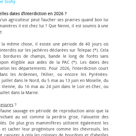
ne Scohy
lles dates d’interdiction en 2026 ?
'un agriculteur peut faucher ses prairies quand bon lui
anières il est chez lui ? Que Nenni, il est soumis à une
e.
 la même chose, il existe une période de 40 jours où
nterdits sur les jachères déclarées sur Telepac (*). Cela
x bordures de champs, bande le long de forêts sans
pon éligible aux aides de la PAC (*). Les dates des
elon les départements. Pour 2026, l’interdiction court
ns les Ardennes, l'Allier, ou encore les Pyrénées-
 juillet dans le Nord, du 5 mai au 13 juin en Moselle, du
 Vienne, du 16 mai au 24 juin dans le Loir-et-Cher, ou
uillet dans la Marne.
mesures
?
a faune sauvage en période de reproduction ainsi que la
 nichant au sol comme la perdrix grise, l'alouette des
blés. De plus gros mammifères utilisent également les
 et cacher leur progéniture comme les chevreuils, les
faut rajouter à cela les colonies de bourdons et d'abeilles