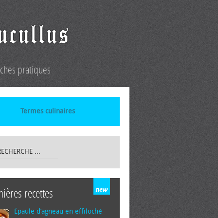
iches pratiques
Termes culinaires
nières recettes
Épaule d’agneau en effiloché