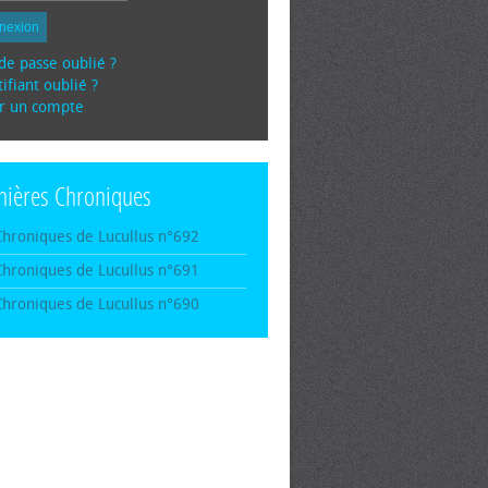
nexion
de passe oublié ?
ifiant oublié ?
r un compte
nières Chroniques
Chroniques de Lucullus n°692
Chroniques de Lucullus n°691
Chroniques de Lucullus n°690