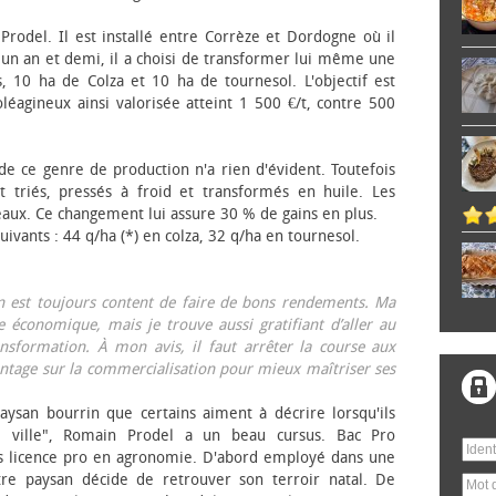
 Prodel. Il est installé entre Corrèze et Dordogne où il
, un an et demi, il a choisi de transformer lui même une
, 10 ha de Colza et 10 ha de tournesol. L'objectif est
éagineux ainsi valorisée atteint 1 500 €/t, contre 500
 de ce genre de production n'a rien d'évident. Toutefois
 triés, pressés à froid et transformés en huile. Les
eaux. Ce changement lui assure 30 % de gains en plus.
ivants : 44 q/ha (*) en colza, 32 q/ha en tournesol.
on est toujours content de faire de bons rendements. Ma
 économique, mais je trouve aussi gratifiant d’aller au
nsformation. À mon avis, il faut arrêter la course aux
tage sur la commercialisation pour mieux maîtriser ses
aysan bourrin que certains aiment à décrire lorsqu'ils
e ville", Romain Prodel a un beau cursus. Bac Pro
s licence pro en agronomie. D'abord employé dans une
tre paysan décide de retrouver son terroir natal. De