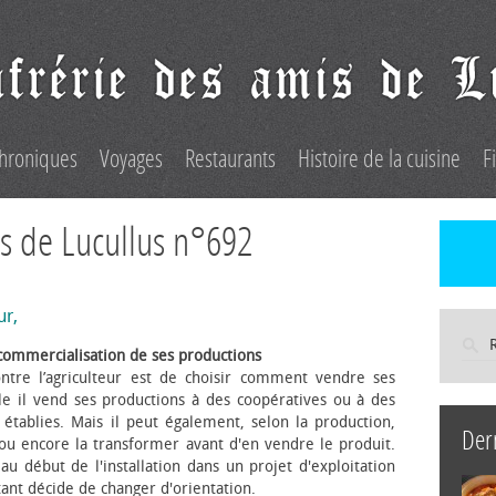
hroniques
Voyages
Restaurants
Histoire de la cuisine
F
s de Lucullus n°692
ur,
commercialisation de ses productions
ntre l’agriculteur est de choisir comment vendre ses
le il vend ses productions à des coopératives ou à des
s établies. Mais il peut également, selon la production,
Der
 ou encore la transformer avant d'en vendre le produit.
au début de l'installation dans un projet d'exploitation
itant décide de changer d'orientation.