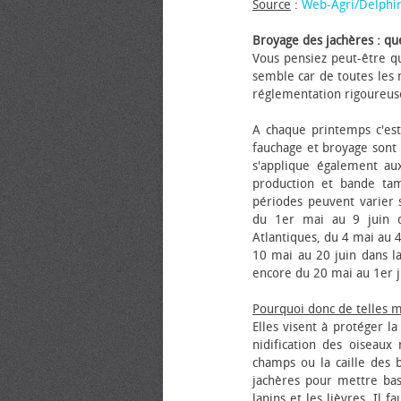
Source
:
Web-Agri/Delphi
Broyage des jachères : que
Vous pensiez peut-être qu
semble car de toutes les m
réglementation rigoureus
A chaque printemps c'est
fauchage et broyage sont i
s'applique également au
production et bande tam
périodes peuvent varier s
du 1er mai au 9 juin da
Atlantiques, du 4 mai au 4
10 mai au 20 juin dans la
encore du 20 mai au 1er j
Pourquoi donc de telles 
Elles visent à protéger l
nidification des oiseaux
champs ou la caille des 
jachères pour mettre bas
lapins et les lièvres. Il 