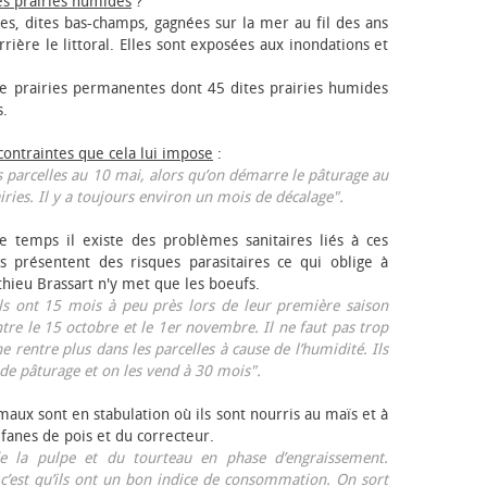
es prairies humides
?
les, dites bas-champs, gagnées sur la mer au fil des ans
rrière le littoral. Elles sont exposées aux inondations et
 prairies permanentes dont 45 dites prairies humides
s.
 contraintes que cela lui impose
:
 parcelles au 10 mai, alors qu’on démarre le pâturage au
iries. Il y a toujours environ un mois de décalage".
e temps il existe des problèmes sanitaires liés à ces
ls présentent des risques parasitaires ce qui oblige à
thieu Brassart n'y met que les bœufs.
ls ont 15 mois à peu près lors de leur première saison
ntre le 15 octobre et le 1er novembre. Il ne faut pas trop
ne rentre plus dans les parcelles à cause de l’humidité. Ils
de pâturage et on les vend à 30 mois".
aux sont en stabulation où ils sont nourris au maïs et à
 fanes de pois et du correcteur.
 la pulpe et du tourteau en phase d’engraissement.
 c’est qu’ils ont un bon indice de consommation. On sort