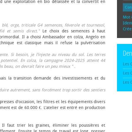
d une exploitation en bio délaissée et la convertit en
Con
Mot 
Ident
, blé, orge, triticale G4 semences, féverole et tournesol,
Crée
fié et semis direct."
Le choix des semences à haut
rimordial. Il a choisi Ambassador en colza, Angelo en
echnique est classique mais il refuse la pulvérisation
Der
te. Si besoin, je l’injecte au niveau du sol. Les terres
 potentiel. En colza, la campagne 2024-2025 atteint 44
Les 
rès beau, on devrait faire un peu mieux "
.
Les 
mais la transition demande des investissements et du
Les 
oduire autrement, sans forcément trop sortir des sentiers
presses d'occasion, les filtres et les équipements divers
ement est de 60.000 €. L'atelier est entré en production
 Il faut trier les graines, éliminer les poussières et
ffement. Ensuite le temps de travail est long, presser