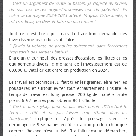
" C’est un argument de vente. Si besoin, je l’injecte au niveau
du sol. Les terres argilo-limoneuses ont du potentiel. En
colza, la campagne 2024-2025 atteint 44 q/ha. Cette année, il
est très beau, on devrait faire un peu mieux "
.
Tout cela est bien joli mais la transition demande des
investissements et du savoir faire.
" J’avais la volonté de produire autrement, sans forcément
trop sortir des sentiers battus"
.
Entre un trieur neuf, des presses d'occasion, les filtres et les
équipements divers le montant de l'investissement est de
60.000 €. L'atelier est entré en production en 2024.
Le travail est technique. Il faut trier les graines, éliminer les
poussières et surtout éviter tout échauffement. Ensuite le
temps de travail est long, presser 200 kg de matière brute
prend 6 à 7 heures pour obtenir 80 L d'huile.
" C’est le bon réglage pour ne pas avoir besoin d’être tout le
temps à côté et ne pas laisser trop d’huile dans les
tourteaux."
explique-t'il. Après le pressage vient le
décantage de 3 semaines en fût et aucun produit chimique
comme l'hexane n'est utilisé. Il a fallu ensuite démarcher,