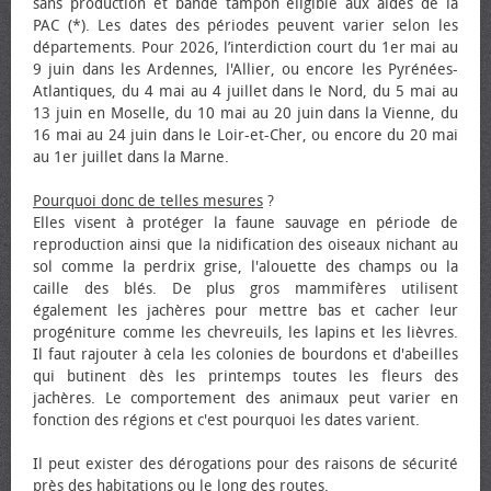
sans production et bande tampon éligible aux aides de la
PAC (*). Les dates des périodes peuvent varier selon les
départements. Pour 2026, l’interdiction court du 1er mai au
9 juin dans les Ardennes, l'Allier, ou encore les Pyrénées-
Atlantiques, du 4 mai au 4 juillet dans le Nord, du 5 mai au
13 juin en Moselle, du 10 mai au 20 juin dans la Vienne, du
16 mai au 24 juin dans le Loir-et-Cher, ou encore du 20 mai
au 1er juillet dans la Marne.
Pourquoi donc de telles mesures
?
Elles visent à protéger la faune sauvage en période de
reproduction ainsi que la nidification des oiseaux nichant au
sol comme la perdrix grise, l'alouette des champs ou la
caille des blés. De plus gros mammifères utilisent
également les jachères pour mettre bas et cacher leur
progéniture comme les chevreuils, les lapins et les lièvres.
Il faut rajouter à cela les colonies de bourdons et d'abeilles
qui butinent dès les printemps toutes les fleurs des
jachères. Le comportement des animaux peut varier en
fonction des régions et c'est pourquoi les dates varient.
Il peut exister des dérogations pour des raisons de sécurité
près des habitations ou le long des routes.