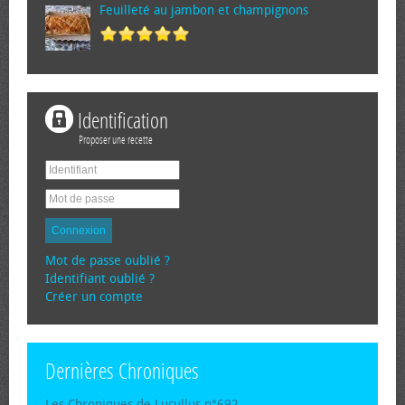
Feuilleté au jambon et champignons
Identification
Proposer une recette
Connexion
Mot de passe oublié ?
Identifiant oublié ?
Créer un compte
Dernières Chroniques
Les Chroniques de Lucullus n°692