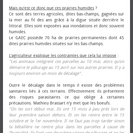
Mais qu'est ce donc que ces prairies humides
?
Ce sont des terres agricoles, dites bas-champs, gagnées sur
la mer au fil des ans grâce à la digue située derrière le
littoral. Elles sont exposées aux inondations et donc souvent
humides.
Le GAEC possède 70 ha de prairies permanentes dont 45
dites prairies humides situées sur les bas-champs.
L'agriculteur explique les contraintes que cela lui impose
:
"Les animaux intègrent ces parcelles au 10 mai, alors qu’on
démarre le pâturage au 15 avril sur nos autres prairies. Il y a
toujours environ un mois de décalage".
Outre le décalage dans le temps il existe des problèmes
sanitaires liés à ces terrains. Effectivement ils présentent
des risques parasitaires ce qui oblige à certaines
précautions. Mathieu Brassart n'y met que les bœufs.
"On les sort début mai. Ils ont 15 mois à peu près lors de
leur première saison dehors. Et on les rentre entre le 15
octobre et le 1er novembre. Il ne faut pas trop tarder sinon
la bétaillère ne rentre plus dans les parcelles à cause de
l’humidité. Ils font une deuxième saison de pâturage et on les