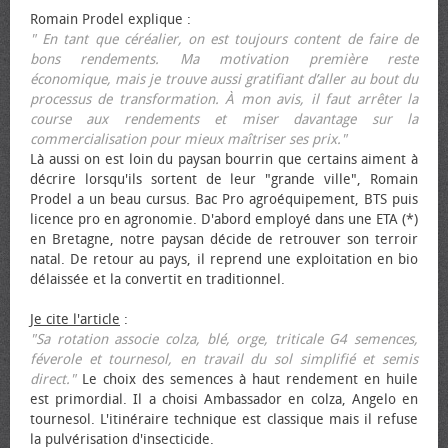
Romain Prodel explique :
" En tant que céréalier, on est toujours content de faire de
bons rendements. Ma motivation première reste
économique, mais je trouve aussi gratifiant d’aller au bout du
processus de transformation. À mon avis, il faut arrêter la
course aux rendements et miser davantage sur la
commercialisation pour mieux maîtriser ses prix."
Là aussi on est loin du paysan bourrin que certains aiment à
décrire lorsqu'ils sortent de leur "grande ville", Romain
Prodel a un beau cursus. Bac Pro agroéquipement, BTS puis
licence pro en agronomie. D'abord employé dans une ETA (*)
en Bretagne, notre paysan décide de retrouver son terroir
natal. De retour au pays, il reprend une exploitation en bio
délaissée et la convertit en traditionnel.
Je cite l'article
:
"Sa rotation associe colza, blé, orge, triticale G4 semences,
féverole et tournesol, en travail du sol simplifié et semis
direct."
Le choix des semences à haut rendement en huile
est primordial. Il a choisi Ambassador en colza, Angelo en
tournesol. L'itinéraire technique est classique mais il refuse
la pulvérisation d'insecticide.