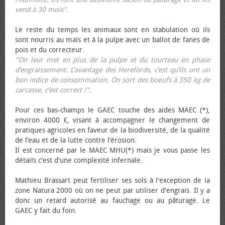
vend à 30 mois".
Le reste du temps les animaux sont en stabulation où ils
sont nourris au maïs et à la pulpe avec un ballot de fanes de
pois et du correcteur.
"On leur met en plus de la pulpe et du tourteau en phase
d’engraissement. L’avantage des Herefords, c’est qu’ils ont un
bon indice de consommation. On sort des bœufs à 350 kg de
carcasse, c’est correct !"
.
Pour ces bas-champs le GAEC touche des aides MAEC (*),
environ 4000 €, visant à accompagner le changement de
pratiques agricoles en faveur de la biodiversité, de la qualité
de l’eau et de la lutte contre l’érosion.
Il est concerné par le MAEC MHU(*) mais je vous passe les
détails c'est d'une complexité infernale.
Mathieu Brassart peut fertiliser ses sols à l'exception de la
zone Natura 2000 où on ne peut par utiliser d'engrais. Il y a
donc un retard autorisé au fauchage ou au pâturage. Le
GAEC y fait du foin.