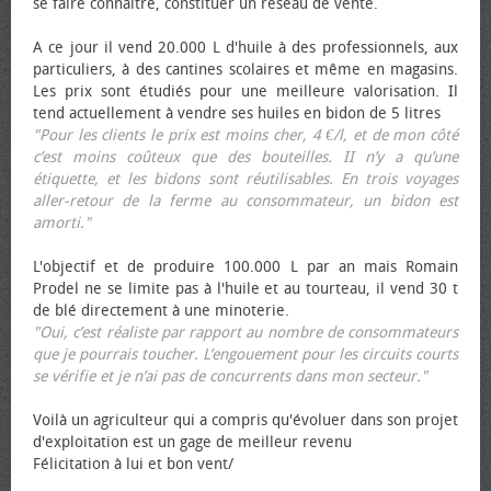
se faire connaître, constituer un réseau de vente.
A ce jour il vend 20.000 L d'huile à des professionnels, aux
particuliers, à des cantines scolaires et même en magasins.
Les prix sont étudiés pour une meilleure valorisation. Il
tend actuellement à vendre ses huiles en bidon de 5 litres
"Pour les clients le prix est moins cher, 4 €/l, et de mon côté
c’est moins coûteux que des bouteilles. II n’y a qu’une
étiquette, et les bidons sont réutilisables. En trois voyages
aller-retour de la ferme au consommateur, un bidon est
amorti."
L'objectif et de produire 100.000 L par an mais Romain
Prodel ne se limite pas à l'huile et au tourteau, il vend 30 t
de blé directement à une minoterie.
"Oui, c’est réaliste par rapport au nombre de consommateurs
que je pourrais toucher. L’engouement pour les circuits courts
se vérifie et je n’ai pas de concurrents dans mon secteur."
Voilà un agriculteur qui a compris qu'évoluer dans son projet
d'exploitation est un gage de meilleur revenu
Félicitation à lui et bon vent/