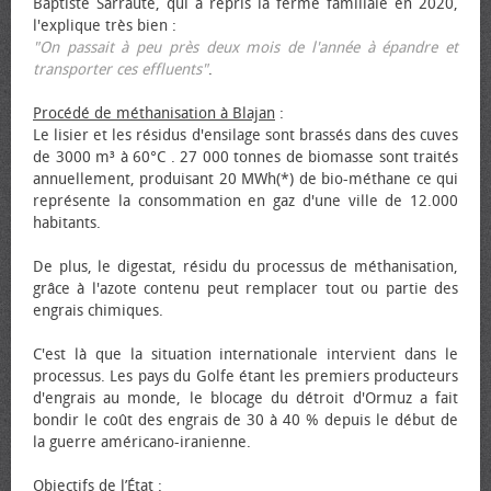
Baptiste Sarraute, qui a repris la ferme familiale en 2020,
l'explique très bien :
"On passait à peu près deux mois de l'année à épandre et
transporter ces effluents"
.
Procédé de méthanisation à Blajan
:
Le lisier et les résidus d'ensilage sont brassés dans des cuves
de 3000 m³ à 60°C . 27 000 tonnes de biomasse sont traités
annuellement, produisant 20 MWh(*) de bio-méthane ce qui
représente la consommation en gaz d'une ville de 12.000
habitants.
De plus, le digestat, résidu du processus de méthanisation,
grâce à l'azote contenu peut remplacer tout ou partie des
engrais chimiques.
C'est là que la situation internationale intervient dans le
processus. Les pays du Golfe étant les premiers producteurs
d'engrais au monde, le blocage du détroit d'Ormuz a fait
bondir le coût des engrais de 30 à 40 % depuis le début de
la guerre américano-iranienne.
Objectifs de l’État
: