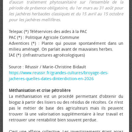
d'aucun traitement phytosanitaire sur l'ensemble de la
période de présence obligatoire, du 1er mars au 31 août pour
les jachères herbacées classiques et du 15 avril au 15 octobre
pour les jachères mellifères.
Telepac (*) Téléservices des aides à la PAC
PAC (*) : Politique Agricole Commune
Adventices (*) : Plante qui pousse spontanément dans un
milieu aménagé. On parlait avant de mauvaises herbes.
IAE (*) :(infrastructures agroécologiques)
Source : Réussir / Marie-Christine Bidault
https://www.reussir.fr/grandes-cultures/broyage-des-
jacheres-quelles-dates-dinterdiction-en-2026
Méthanisation et crise pétrolière
La méthanisation est un procédé permettant d'obtenir du
biogaz à partir des lisiers ou des résidus de récoltes. Ce n'est
pas le métier de base des agriculteurs mais ils peuvent
trouver là une valorisation supplémentaire à leur travail et
retrouver une rentabilité bien souvent perdue.
C'est une affaire collective. Les investissements étant assez