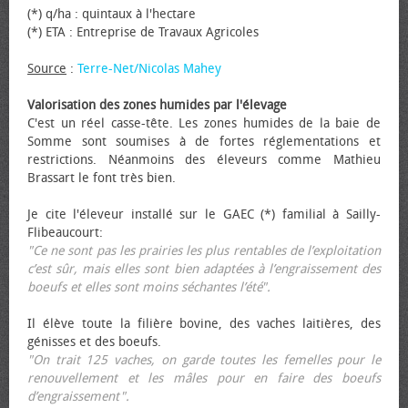
(*) q/ha : quintaux à l'hectare
(*) ETA : Entreprise de Travaux Agricoles
Source
:
Terre-Net/Nicolas Mahey
Valorisation des zones humides par l'élevage
C'est un réel casse-tête. Les zones humides de la baie de
Somme sont soumises à de fortes réglementations et
restrictions. Néanmoins des éleveurs comme Mathieu
Brassart le font très bien.
Je cite l'éleveur installé sur le GAEC (*) familial à Sailly-
Flibeaucourt:
"Ce ne sont pas les prairies les plus rentables de l’exploitation
c’est sûr, mais elles sont bien adaptées à l’engraissement des
bœufs et elles sont moins séchantes l’été".
Il élève toute la filière bovine, des vaches laitières, des
génisses et des bœufs.
"On trait 125 vaches, on garde toutes les femelles pour le
renouvellement et les mâles pour en faire des bœufs
d’engraissement".