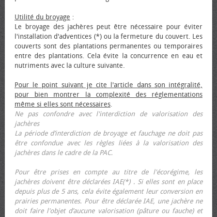
Utilité du broyage
:
Le broyage des jachères peut être nécessaire pour éviter
l'installation d'adventices (*) ou la fermeture du couvert. Les
couverts sont des plantations permanentes ou temporaires
entre des plantations. Cela évite la concurrence en eau et
nutriments avec la culture suivante.
Pour le point suivant je cite l'article dans son intégralité,
pour bien montrer la complexité des réglementations
même si elles sont nécessaires
.
Ne pas confondre avec l'interdiction de valorisation des
jachères
La période d’interdiction de broyage et fauchage ne doit pas
être confondue avec les règles liées à la valorisation des
jachères dans le cadre de la PAC.
Pour être prises en compte au titre de l'écorégime, les
jachères doivent être déclarées IAE(*) . Si elles sont en place
depuis plus de 5 ans, cela évite également leur conversion en
prairies permanentes. Pour être déclarée IAE, une jachère ne
doit faire l'objet d’aucune valorisation (pâture ou fauche) et