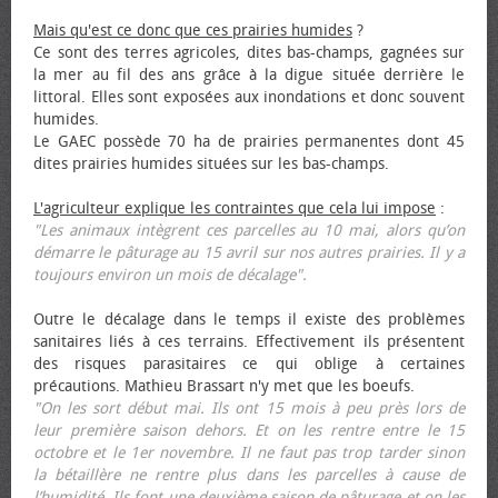
Mais qu'est ce donc que ces prairies humides
?
Ce sont des terres agricoles, dites bas-champs, gagnées sur
la mer au fil des ans grâce à la digue située derrière le
littoral. Elles sont exposées aux inondations et donc souvent
humides.
Le GAEC possède 70 ha de prairies permanentes dont 45
dites prairies humides situées sur les bas-champs.
L'agriculteur explique les contraintes que cela lui impose
:
"Les animaux intègrent ces parcelles au 10 mai, alors qu’on
démarre le pâturage au 15 avril sur nos autres prairies. Il y a
toujours environ un mois de décalage".
Outre le décalage dans le temps il existe des problèmes
sanitaires liés à ces terrains. Effectivement ils présentent
des risques parasitaires ce qui oblige à certaines
précautions. Mathieu Brassart n'y met que les bœufs.
"On les sort début mai. Ils ont 15 mois à peu près lors de
leur première saison dehors. Et on les rentre entre le 15
octobre et le 1er novembre. Il ne faut pas trop tarder sinon
la bétaillère ne rentre plus dans les parcelles à cause de
l’humidité. Ils font une deuxième saison de pâturage et on les