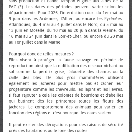
sans production et bande tampon éligible aux aides de la
PAC (*). Les dates des périodes peuvent varier selon les
départements. Pour 2026, l’interdiction court du 1er mai au
9 juin dans les Ardennes, l'Allier, ou encore les Pyrénées-
Atlantiques, du 4 mai au 4 juillet dans le Nord, du 5 mai au
13 juin en Moselle, du 10 mai au 20 juin dans la Vienne, du
16 mai au 24 juin dans le Loir-et-Cher, ou encore du 20 mai
au 1er juillet dans la Marne.
Pourquoi donc de telles mesures
?
Elles visent à protéger la faune sauvage en période de
reproduction ainsi que la nidification des oiseaux nichant au
sol comme la perdrix grise, l'alouette des champs ou la
caille des blés. De plus gros mammifères utilisent
également les jachères pour mettre bas et cacher leur
progéniture comme les chevreuils, les lapins et les lièvres.
Il faut rajouter à cela les colonies de bourdons et d'abeilles
qui butinent dès les printemps toutes les fleurs des
jachères. Le comportement des animaux peut varier en
fonction des régions et c'est pourquoi les dates varient.
Il peut exister des dérogations pour des raisons de sécurité
près des habitations ou le long des routes.