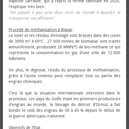
Baptiste Sarraute, qui a repris la ferme familiale en 2020,
l'explique très bien :
"On passait à peu près deux mois de l'année à épandre et
transporter ces effluents"
.
Procédé de méthanisation à Blajan
:
Le lisier et les résidus d'ensilage sont brassés dans des cuves
de 3000 m³ à 60°C . 27 000 tonnes de biomasse sont traités
annuellement, produisant 20 MWh(*) de bio-méthane ce qui
représente la consommation en gaz d'une ville de 12.000
habitants.
De plus, le digestat, résidu du processus de méthanisation,
grâce à l'azote contenu peut remplacer tout ou partie des
engrais chimiques.
C'est là que la situation internationale intervient dans le
processus. Les pays du Golfe étant les premiers producteurs
d'engrais au monde, le blocage du détroit d'Ormuz a fait
bondir le coût des engrais de 30 à 40 % depuis le début de
la guerre américano-iranienne.
Objectifs de l’État
: