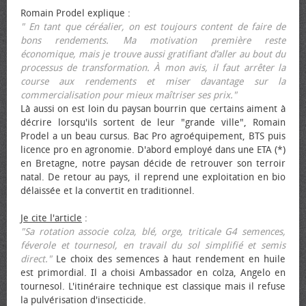
Romain Prodel explique :
" En tant que céréalier, on est toujours content de faire de
bons rendements. Ma motivation première reste
économique, mais je trouve aussi gratifiant d’aller au bout du
processus de transformation. À mon avis, il faut arrêter la
course aux rendements et miser davantage sur la
commercialisation pour mieux maîtriser ses prix."
Là aussi on est loin du paysan bourrin que certains aiment à
décrire lorsqu'ils sortent de leur "grande ville", Romain
Prodel a un beau cursus. Bac Pro agroéquipement, BTS puis
licence pro en agronomie. D'abord employé dans une ETA (*)
en Bretagne, notre paysan décide de retrouver son terroir
natal. De retour au pays, il reprend une exploitation en bio
délaissée et la convertit en traditionnel.
Je cite l'article
:
"Sa rotation associe colza, blé, orge, triticale G4 semences,
féverole et tournesol, en travail du sol simplifié et semis
direct."
Le choix des semences à haut rendement en huile
est primordial. Il a choisi Ambassador en colza, Angelo en
tournesol. L'itinéraire technique est classique mais il refuse
la pulvérisation d'insecticide.