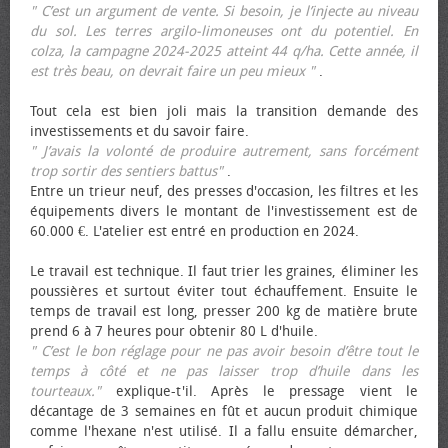
" C’est un argument de vente. Si besoin, je l’injecte au niveau
du sol. Les terres argilo-limoneuses ont du potentiel. En
colza, la campagne 2024-2025 atteint 44 q/ha. Cette année, il
est très beau, on devrait faire un peu mieux "
.
Tout cela est bien joli mais la transition demande des
investissements et du savoir faire.
" J’avais la volonté de produire autrement, sans forcément
trop sortir des sentiers battus"
.
Entre un trieur neuf, des presses d'occasion, les filtres et les
équipements divers le montant de l'investissement est de
60.000 €. L'atelier est entré en production en 2024.
Le travail est technique. Il faut trier les graines, éliminer les
poussières et surtout éviter tout échauffement. Ensuite le
temps de travail est long, presser 200 kg de matière brute
prend 6 à 7 heures pour obtenir 80 L d'huile.
" C’est le bon réglage pour ne pas avoir besoin d’être tout le
temps à côté et ne pas laisser trop d’huile dans les
tourteaux."
explique-t'il. Après le pressage vient le
décantage de 3 semaines en fût et aucun produit chimique
comme l'hexane n'est utilisé. Il a fallu ensuite démarcher,