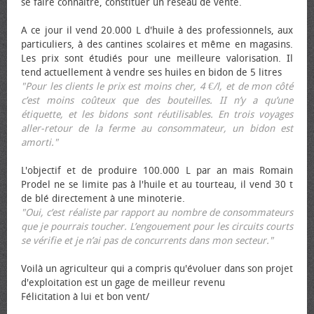
se faire connaître, constituer un réseau de vente.
A ce jour il vend 20.000 L d'huile à des professionnels, aux
particuliers, à des cantines scolaires et même en magasins.
Les prix sont étudiés pour une meilleure valorisation. Il
tend actuellement à vendre ses huiles en bidon de 5 litres
"Pour les clients le prix est moins cher, 4 €/l, et de mon côté
c’est moins coûteux que des bouteilles. II n’y a qu’une
étiquette, et les bidons sont réutilisables. En trois voyages
aller-retour de la ferme au consommateur, un bidon est
amorti."
L'objectif et de produire 100.000 L par an mais Romain
Prodel ne se limite pas à l'huile et au tourteau, il vend 30 t
de blé directement à une minoterie.
"Oui, c’est réaliste par rapport au nombre de consommateurs
que je pourrais toucher. L’engouement pour les circuits courts
se vérifie et je n’ai pas de concurrents dans mon secteur."
Voilà un agriculteur qui a compris qu'évoluer dans son projet
d'exploitation est un gage de meilleur revenu
Félicitation à lui et bon vent/