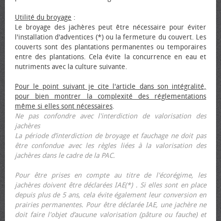
Utilité du broyage
:
Le broyage des jachères peut être nécessaire pour éviter
l'installation d'adventices (*) ou la fermeture du couvert. Les
couverts sont des plantations permanentes ou temporaires
entre des plantations. Cela évite la concurrence en eau et
nutriments avec la culture suivante.
Pour le point suivant je cite l'article dans son intégralité,
pour bien montrer la complexité des réglementations
même si elles sont nécessaires
.
Ne pas confondre avec l'interdiction de valorisation des
jachères
La période d’interdiction de broyage et fauchage ne doit pas
être confondue avec les règles liées à la valorisation des
jachères dans le cadre de la PAC.
Pour être prises en compte au titre de l'écorégime, les
jachères doivent être déclarées IAE(*) . Si elles sont en place
depuis plus de 5 ans, cela évite également leur conversion en
prairies permanentes. Pour être déclarée IAE, une jachère ne
doit faire l'objet d’aucune valorisation (pâture ou fauche) et