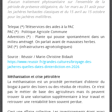
d'aucun traitement phytosanitaire sur l'ensemble de la
période de présence obligatoire, du 1er mars au 31 août pour
les jachères herbacées classiques et du 15 avril au 15 octobre
pour les jachères mellifères.
Telepac (*) Téléservices des aides à la PAC
PAC (*) : Politique Agricole Commune
Adventices (*) : Plante qui pousse spontanément dans un
milieu aménagé. On parlait avant de mauvaises herbes.
IAE (*) :(infrastructures agroécologiques)
Source : Réussir / Marie-Christine Bidault
https://www.reussir.fr/grandes-cultures/broyage-des-
jacheres-quelles-dates-dinterdiction-en-2026
Méthanisation et crise pétrolière
La méthanisation est un procédé permettant d'obtenir du
biogaz à partir des lisiers ou des résidus de récoltes. Ce n'est
pas le métier de base des agriculteurs mais ils peuvent
trouver là une valorisation supplémentaire à leur travail et
retrouver une rentabilité bien souvent perdue.
C'est une affaire collective. Les investissements étant assez