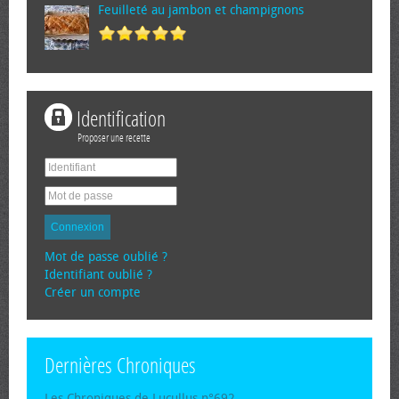
Feuilleté au jambon et champignons
Identification
Proposer une recette
Connexion
Mot de passe oublié ?
Identifiant oublié ?
Créer un compte
Dernières Chroniques
Les Chroniques de Lucullus n°692