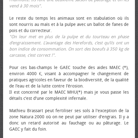
vend à 30 mois".
Le reste du temps les animaux sont en stabulation où ils
sont nourris au maïs et à la pulpe avec un ballot de fanes de
pois et du correcteur.
"On leur met en plus de la pulpe et du tourteau en phase
d’engraissement. L’avantage des Herefords, c’est qu’ils ont un
bon indice de consommation. On sort des bœufs à 350 kg de
carcasse, c’est correct !"
.
Pour ces bas-champs le GAEC touche des aides MAEC (*),
environ 4000 €, visant à accompagner le changement de
pratiques agricoles en faveur de la biodiversité, de la qualité
de l’eau et de la lutte contre l’érosion.
Il est concerné par le MAEC MHU(*) mais je vous passe les
détails c'est d'une complexité infernale.
Mathieu Brassart peut fertiliser ses sols à l'exception de la
zone Natura 2000 où on ne peut par utiliser d'engrais. Il y a
donc un retard autorisé au fauchage ou au pâturage. Le
GAEC y fait du foin.