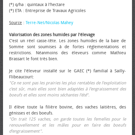
(*) q/ha : quintaux à l'hectare
(*) ETA : Entreprise de Travaux Agricoles
Source
:
Terre-Net/Nicolas Mahey
Valorisation des zones humides par l'élevage
C'est un réel casse-tête. Les zones humides de la baie de
Somme sont soumises à de fortes réglementations et
restrictions. Néanmoins des éleveurs comme Mathieu
Brassart le font très bien.
Je cite l'éleveur installé sur le GAEC (*) familial à Sailly-
Flibeaucourt:
"Ce ne sont pas les prairies les plus rentables de l’exploitation
c’est sûr, mais elles sont bien adaptées à l’engraissement des
bœufs et elles sont moins séchantes l’été".
Il élève toute la filière bovine, des vaches laitières, des
génisses et des bœufs.
"On trait 125 vaches, on garde toutes les femelles pour le
renouvellement et les mâles pour en faire des bœufs
d’engraissement".