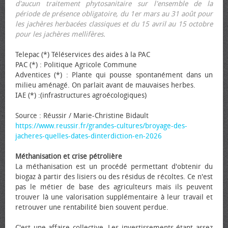
d'aucun traitement phytosanitaire sur l'ensemble de la
période de présence obligatoire, du 1er mars au 31 août pour
les jachères herbacées classiques et du 15 avril au 15 octobre
pour les jachères mellifères.
Telepac (*) Téléservices des aides à la PAC
PAC (*) : Politique Agricole Commune
Adventices (*) : Plante qui pousse spontanément dans un
milieu aménagé. On parlait avant de mauvaises herbes.
IAE (*) :(infrastructures agroécologiques)
Source : Réussir / Marie-Christine Bidault
https://www.reussir.fr/grandes-cultures/broyage-des-
jacheres-quelles-dates-dinterdiction-en-2026
Méthanisation et crise pétrolière
La méthanisation est un procédé permettant d'obtenir du
biogaz à partir des lisiers ou des résidus de récoltes. Ce n'est
pas le métier de base des agriculteurs mais ils peuvent
trouver là une valorisation supplémentaire à leur travail et
retrouver une rentabilité bien souvent perdue.
C'est une affaire collective. Les investissements étant assez