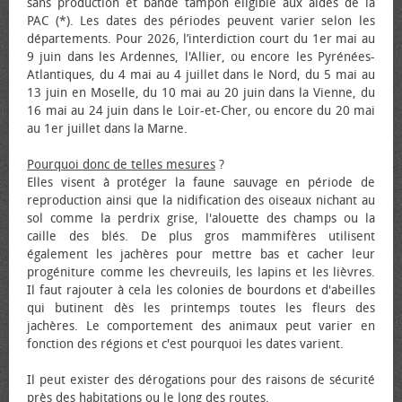
sans production et bande tampon éligible aux aides de la
PAC (*). Les dates des périodes peuvent varier selon les
départements. Pour 2026, l’interdiction court du 1er mai au
9 juin dans les Ardennes, l'Allier, ou encore les Pyrénées-
Atlantiques, du 4 mai au 4 juillet dans le Nord, du 5 mai au
13 juin en Moselle, du 10 mai au 20 juin dans la Vienne, du
16 mai au 24 juin dans le Loir-et-Cher, ou encore du 20 mai
au 1er juillet dans la Marne.
Pourquoi donc de telles mesures
?
Elles visent à protéger la faune sauvage en période de
reproduction ainsi que la nidification des oiseaux nichant au
sol comme la perdrix grise, l'alouette des champs ou la
caille des blés. De plus gros mammifères utilisent
également les jachères pour mettre bas et cacher leur
progéniture comme les chevreuils, les lapins et les lièvres.
Il faut rajouter à cela les colonies de bourdons et d'abeilles
qui butinent dès les printemps toutes les fleurs des
jachères. Le comportement des animaux peut varier en
fonction des régions et c'est pourquoi les dates varient.
Il peut exister des dérogations pour des raisons de sécurité
près des habitations ou le long des routes.