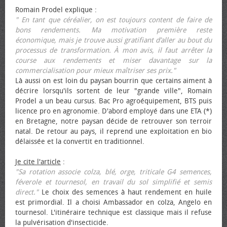
Romain Prodel explique :
" En tant que céréalier, on est toujours content de faire de
bons rendements. Ma motivation première reste
économique, mais je trouve aussi gratifiant d’aller au bout du
processus de transformation. À mon avis, il faut arrêter la
course aux rendements et miser davantage sur la
commercialisation pour mieux maîtriser ses prix."
Là aussi on est loin du paysan bourrin que certains aiment à
décrire lorsqu'ils sortent de leur "grande ville", Romain
Prodel a un beau cursus. Bac Pro agroéquipement, BTS puis
licence pro en agronomie. D'abord employé dans une ETA (*)
en Bretagne, notre paysan décide de retrouver son terroir
natal. De retour au pays, il reprend une exploitation en bio
délaissée et la convertit en traditionnel.
Je cite l'article
:
"Sa rotation associe colza, blé, orge, triticale G4 semences,
féverole et tournesol, en travail du sol simplifié et semis
direct."
Le choix des semences à haut rendement en huile
est primordial. Il a choisi Ambassador en colza, Angelo en
tournesol. L'itinéraire technique est classique mais il refuse
la pulvérisation d'insecticide.