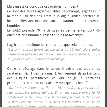
Mais qu'est ce donc que ces prairies humides
?
Ce sont des terres agricoles, dites bas-champs, gagnées sur
la mer au fil des ans grâce à la digue située derrière le
littoral. Elles sont exposées aux inondations et donc souvent
humides.
Le GAEC possède 70 ha de prairies permanentes dont 45
dites prairies humides situées sur les bas-champs.
L'agriculteur explique les contraintes que cela lui impose
:
"Les animaux intègrent ces parcelles au 10 mai, alors qu’on
démarre le pâturage au 15 avril sur nos autres prairies. Il y a
toujours environ un mois de décalage".
Outre le décalage dans le temps il existe des problèmes
sanitaires liés à ces terrains. Effectivement ils présentent
des risques parasitaires ce qui oblige à certaines
précautions. Mathieu Brassart n'y met que les bœufs.
"On les sort début mai. Ils ont 15 mois à peu près lors de
leur première saison dehors. Et on les rentre entre le 15
octobre et le 1er novembre. Il ne faut pas trop tarder sinon
la bétaillère ne rentre plus dans les parcelles à cause de
l’humidité. Ils font une deuxième saison de pâturage et on les