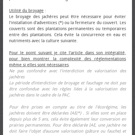
Utilité du broyage
:
Le broyage des jachères peut être nécessaire pour éviter
l'installation d'adventices (*) ou la fermeture du couvert. Les
couverts sont des plantations permanentes ou temporaires
entre des plantations. Cela évite la concurrence en eau et
nutriments avec la culture suivante.
Pour le point suivant je cite l'article dans son intégralité,
pour bien montrer la complexité des réglementations
même si elles sont nécessaires
.
Ne pas confondre avec l'interdiction de valorisation des
jachères
La période d’interdiction de broyage et fauchage ne doit pas
être confondue avec les règles liées à la valorisation des
jachères dans le cadre de la PAC.
Pour être prises en compte au titre de l'écorégime, les
jachères doivent être déclarées IAE(*) . Si elles sont en place
depuis plus de 5 ans, cela évite également leur conversion en
prairies permanentes. Pour être déclarée IAE, une jachère ne
doit faire l'objet d’aucune valorisation (pâture ou fauche) et