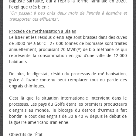
Baptiste Sarraute, qui a repris la ferme familiale en 2020,
l'explique très bien :
"On passait à peu près deux mois de l'année à épandre et
transporter ces effluents"
.
Procédé de méthanisation à Blajan
:
Le lisier et les résidus d'ensilage sont brassés dans des cuves
de 3000 m³ à 60°C . 27 000 tonnes de biomasse sont traités
annuellement, produisant 20 MWh(*) de bio-méthane ce qui
représente la consommation en gaz d'une ville de 12.000
habitants.
De plus, le digestat, résidu du processus de méthanisation,
grâce à l'azote contenu peut remplacer tout ou partie des
engrais chimiques.
C'est là que la situation internationale intervient dans le
processus. Les pays du Golfe étant les premiers producteurs
d'engrais au monde, le blocage du détroit d'Ormuz a fait
bondir le coût des engrais de 30 à 40 % depuis le début de
la guerre américano-iranienne.
Objectifs de l’État
: