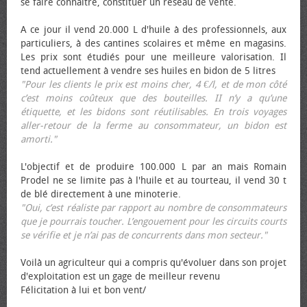
se faire connaître, constituer un réseau de vente.
A ce jour il vend 20.000 L d'huile à des professionnels, aux
particuliers, à des cantines scolaires et même en magasins.
Les prix sont étudiés pour une meilleure valorisation. Il
tend actuellement à vendre ses huiles en bidon de 5 litres
"Pour les clients le prix est moins cher, 4 €/l, et de mon côté
c’est moins coûteux que des bouteilles. II n’y a qu’une
étiquette, et les bidons sont réutilisables. En trois voyages
aller-retour de la ferme au consommateur, un bidon est
amorti."
L'objectif et de produire 100.000 L par an mais Romain
Prodel ne se limite pas à l'huile et au tourteau, il vend 30 t
de blé directement à une minoterie.
"Oui, c’est réaliste par rapport au nombre de consommateurs
que je pourrais toucher. L’engouement pour les circuits courts
se vérifie et je n’ai pas de concurrents dans mon secteur."
Voilà un agriculteur qui a compris qu'évoluer dans son projet
d'exploitation est un gage de meilleur revenu
Félicitation à lui et bon vent/