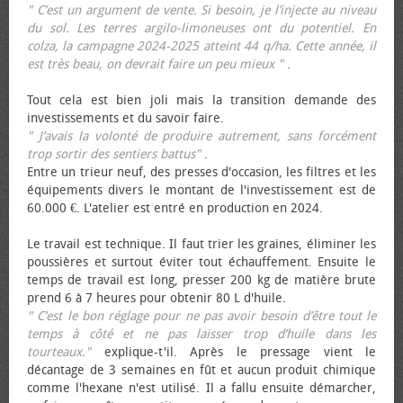
" C’est un argument de vente. Si besoin, je l’injecte au niveau
du sol. Les terres argilo-limoneuses ont du potentiel. En
colza, la campagne 2024-2025 atteint 44 q/ha. Cette année, il
est très beau, on devrait faire un peu mieux "
.
Tout cela est bien joli mais la transition demande des
investissements et du savoir faire.
" J’avais la volonté de produire autrement, sans forcément
trop sortir des sentiers battus"
.
Entre un trieur neuf, des presses d'occasion, les filtres et les
équipements divers le montant de l'investissement est de
60.000 €. L'atelier est entré en production en 2024.
Le travail est technique. Il faut trier les graines, éliminer les
poussières et surtout éviter tout échauffement. Ensuite le
temps de travail est long, presser 200 kg de matière brute
prend 6 à 7 heures pour obtenir 80 L d'huile.
" C’est le bon réglage pour ne pas avoir besoin d’être tout le
temps à côté et ne pas laisser trop d’huile dans les
tourteaux."
explique-t'il. Après le pressage vient le
décantage de 3 semaines en fût et aucun produit chimique
comme l'hexane n'est utilisé. Il a fallu ensuite démarcher,