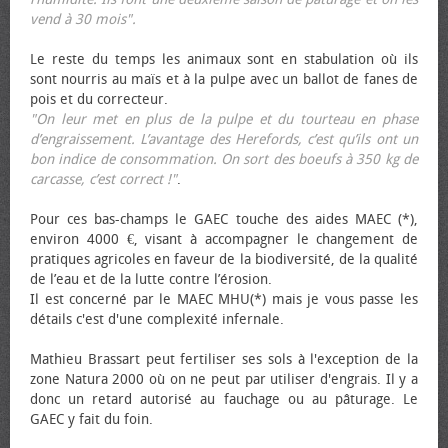
vend à 30 mois".
Le reste du temps les animaux sont en stabulation où ils
sont nourris au maïs et à la pulpe avec un ballot de fanes de
pois et du correcteur.
"On leur met en plus de la pulpe et du tourteau en phase
d’engraissement. L’avantage des Herefords, c’est qu’ils ont un
bon indice de consommation. On sort des bœufs à 350 kg de
carcasse, c’est correct !"
.
Pour ces bas-champs le GAEC touche des aides MAEC (*),
environ 4000 €, visant à accompagner le changement de
pratiques agricoles en faveur de la biodiversité, de la qualité
de l’eau et de la lutte contre l’érosion.
Il est concerné par le MAEC MHU(*) mais je vous passe les
détails c'est d'une complexité infernale.
Mathieu Brassart peut fertiliser ses sols à l'exception de la
zone Natura 2000 où on ne peut par utiliser d'engrais. Il y a
donc un retard autorisé au fauchage ou au pâturage. Le
GAEC y fait du foin.