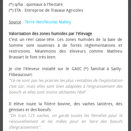
(*) q/ha : quintaux à l'hectare
(*) ETA : Entreprise de Travaux Agricoles
Source
:
Terre-Net/Nicolas Mahey
Valorisation des zones humides par l'élevage
C'est un réel casse-tête. Les zones humides de la baie de
Somme sont soumises à de fortes réglementations et
restrictions. Néanmoins des éleveurs comme Mathieu
Brassart le font très bien.
Je cite l'éleveur installé sur le GAEC (*) familial à Sailly-
Flibeaucourt:
"Ce ne sont pas les prairies les plus rentables de l’exploitation
c’est sûr, mais elles sont bien adaptées à l’engraissement des
bœufs et elles sont moins séchantes l’été".
Il élève toute la filière bovine, des vaches laitières, des
génisses et des bœufs.
"On trait 125 vaches, on garde toutes les femelles pour le
renouvellement et les mâles pour en faire des bœufs
d’engraissement".