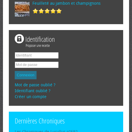
Feuilleté au jambon et champignons
Identification
Proposer une recette
Connexion
Mot de passe oublié ?
Identifiant oublié ?
Créer un compte
Dernières Chroniques
Les Chroniques de Lucullus n°692