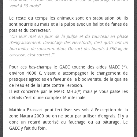
vend à 30 mois".
Le reste du temps les animaux sont en stabulation où ils
sont nourris au maïs et à la pulpe avec un ballot de fanes de
pois et du correcteur.
"On leur met en plus de la pulpe et du tourteau en phase
d’engraissement. L’avantage des Herefords, c’est qu’ils ont un
bon indice de consommation. On sort des bœufs à 350 kg de
carcasse, c’est correct !"
.
Pour ces bas-champs le GAEC touche des aides MAEC (*),
environ 4000 €, visant à accompagner le changement de
pratiques agricoles en faveur de la biodiversité, de la qualité
de l’eau et de la lutte contre l’érosion.
Il est concerné par le MAEC MHU(*) mais je vous passe les
détails c'est d'une complexité infernale.
Mathieu Brassart peut fertiliser ses sols à l'exception de la
zone Natura 2000 où on ne peut par utiliser d'engrais. Il y a
donc un retard autorisé au fauchage ou au pâturage. Le
GAEC y fait du foin.