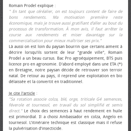
Romain Prodel explique :
" En tant que céréalier, on est toujours content de faire de
bons rendements. Ma motivation première reste
économique, mais je trouve aussi gratifiant d’aller au bout du
processus de transformation. À mon avis, il faut arrêter la
course aux rendements et miser davantage sur la
commercialisation pour mieux maîtriser ses prix."
Là aussi on est loin du paysan bourrin que certains aiment à
décrire lorsqu'ils sortent de leur "grande ville", Romain
Prodel a un beau cursus. Bac Pro agroéquipement, BTS puis
licence pro en agronomie. D'abord employé dans une ETA (*)
en Bretagne, notre paysan décide de retrouver son terroir
natal. De retour au pays, il reprend une exploitation en bio
délaissée et la convertit en traditionnel.
Je cite l'article
:
"Sa rotation associe colza, blé, orge, triticale G4 semences,
féverole et tournesol, en travail du sol simplifié et semis
direct."
Le choix des semences à haut rendement en huile
est primordial. Il a choisi Ambassador en colza, Angelo en
tournesol. L'itinéraire technique est classique mais il refuse
la pulvérisation d'insecticide.