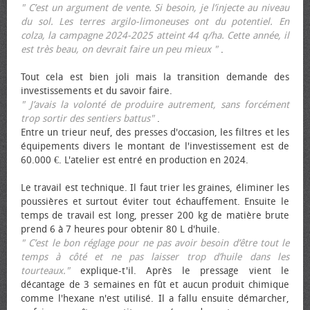
" C’est un argument de vente. Si besoin, je l’injecte au niveau
du sol. Les terres argilo-limoneuses ont du potentiel. En
colza, la campagne 2024-2025 atteint 44 q/ha. Cette année, il
est très beau, on devrait faire un peu mieux "
.
Tout cela est bien joli mais la transition demande des
investissements et du savoir faire.
" J’avais la volonté de produire autrement, sans forcément
trop sortir des sentiers battus"
.
Entre un trieur neuf, des presses d'occasion, les filtres et les
équipements divers le montant de l'investissement est de
60.000 €. L'atelier est entré en production en 2024.
Le travail est technique. Il faut trier les graines, éliminer les
poussières et surtout éviter tout échauffement. Ensuite le
temps de travail est long, presser 200 kg de matière brute
prend 6 à 7 heures pour obtenir 80 L d'huile.
" C’est le bon réglage pour ne pas avoir besoin d’être tout le
temps à côté et ne pas laisser trop d’huile dans les
tourteaux."
explique-t'il. Après le pressage vient le
décantage de 3 semaines en fût et aucun produit chimique
comme l'hexane n'est utilisé. Il a fallu ensuite démarcher,