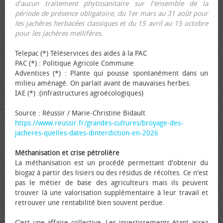
d'aucun traitement phytosanitaire sur l'ensemble de la
période de présence obligatoire, du 1er mars au 31 août pour
les jachères herbacées classiques et du 15 avril au 15 octobre
pour les jachères mellifères.
Telepac (*) Téléservices des aides à la PAC
PAC (*) : Politique Agricole Commune
Adventices (*) : Plante qui pousse spontanément dans un
milieu aménagé. On parlait avant de mauvaises herbes.
IAE (*) :(infrastructures agroécologiques)
Source : Réussir / Marie-Christine Bidault
https://www.reussir.fr/grandes-cultures/broyage-des-
jacheres-quelles-dates-dinterdiction-en-2026
Méthanisation et crise pétrolière
La méthanisation est un procédé permettant d'obtenir du
biogaz à partir des lisiers ou des résidus de récoltes. Ce n'est
pas le métier de base des agriculteurs mais ils peuvent
trouver là une valorisation supplémentaire à leur travail et
retrouver une rentabilité bien souvent perdue.
C'est une affaire collective. Les investissements étant assez