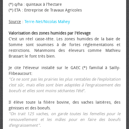
(*) q/ha : quintaux à l'hectare
(*) ETA : Entreprise de Travaux Agricoles
Source
:
Terre-Net/Nicolas Mahey
Valorisation des zones humides par l'élevage
C'est un réel casse-tête. Les zones humides de la baie de
Somme sont soumises à de fortes réglementations et
restrictions. Néanmoins des éleveurs comme Mathieu
Brassart le font très bien.
Je cite l'éleveur installé sur le GAEC (*) familial à Sailly-
Flibeaucourt:
"Ce ne sont pas les prairies les plus rentables de l’exploitation
c’est sûr, mais elles sont bien adaptées à l’engraissement des
bœufs et elles sont moins séchantes l’été".
Il élève toute la filière bovine, des vaches laitières, des
génisses et des bœufs.
"On trait 125 vaches, on garde toutes les femelles pour le
renouvellement et les mâles pour en faire des bœufs
d’engraissement".