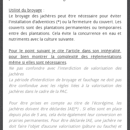
Utilité du broyage
:
Le broyage des jachères peut être nécessaire pour éviter
l'installation d'adventices (*) ou la fermeture du couvert. Les
couverts sont des plantations permanentes ou temporaires
entre des plantations. Cela évite la concurrence en eau et
nutriments avec la culture suivante.
Pour le point suivant je cite l'article dans son intégralité,
pour bien montrer la complexité des réglementations
même si elles sont nécessaires
.
Ne pas confondre avec l'interdiction de valorisation des
jachères
La période d’interdiction de broyage et fauchage ne doit pas
être confondue avec les règles liées à la valorisation des
jachères dans le cadre de la PAC.
Pour être prises en compte au titre de l'écorégime, les
jachères doivent être déclarées IAE(*) . Si elles sont en place
depuis plus de 5 ans, cela évite également leur conversion en
prairies permanentes. Pour être déclarée IAE, une jachère ne
doit faire l'objet d’aucune valorisation (pâture ou fauche) et