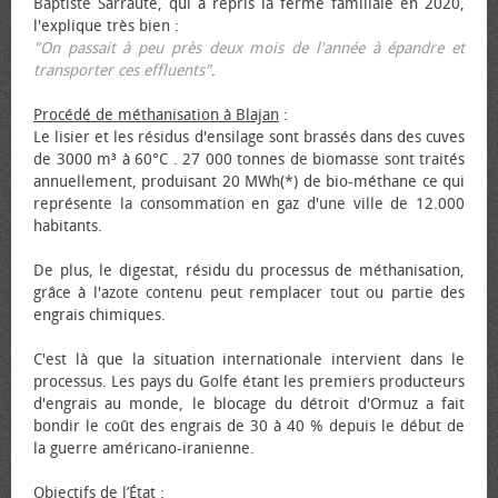
Baptiste Sarraute, qui a repris la ferme familiale en 2020,
l'explique très bien :
"On passait à peu près deux mois de l'année à épandre et
transporter ces effluents"
.
Procédé de méthanisation à Blajan
:
Le lisier et les résidus d'ensilage sont brassés dans des cuves
de 3000 m³ à 60°C . 27 000 tonnes de biomasse sont traités
annuellement, produisant 20 MWh(*) de bio-méthane ce qui
représente la consommation en gaz d'une ville de 12.000
habitants.
De plus, le digestat, résidu du processus de méthanisation,
grâce à l'azote contenu peut remplacer tout ou partie des
engrais chimiques.
C'est là que la situation internationale intervient dans le
processus. Les pays du Golfe étant les premiers producteurs
d'engrais au monde, le blocage du détroit d'Ormuz a fait
bondir le coût des engrais de 30 à 40 % depuis le début de
la guerre américano-iranienne.
Objectifs de l’État
: