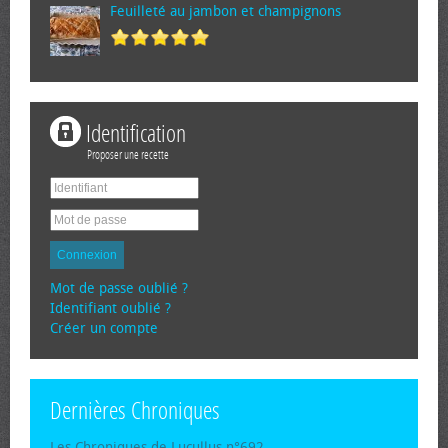
Feuilleté au jambon et champignons
Identification
Proposer une recette
Connexion
Mot de passe oublié ?
Identifiant oublié ?
Créer un compte
Dernières Chroniques
Les Chroniques de Lucullus n°692