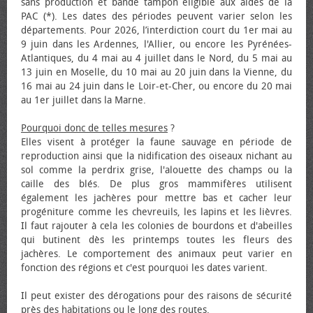
sans production et bande tampon éligible aux aides de la
PAC (*). Les dates des périodes peuvent varier selon les
départements. Pour 2026, l’interdiction court du 1er mai au
9 juin dans les Ardennes, l'Allier, ou encore les Pyrénées-
Atlantiques, du 4 mai au 4 juillet dans le Nord, du 5 mai au
13 juin en Moselle, du 10 mai au 20 juin dans la Vienne, du
16 mai au 24 juin dans le Loir-et-Cher, ou encore du 20 mai
au 1er juillet dans la Marne.
Pourquoi donc de telles mesures
?
Elles visent à protéger la faune sauvage en période de
reproduction ainsi que la nidification des oiseaux nichant au
sol comme la perdrix grise, l'alouette des champs ou la
caille des blés. De plus gros mammifères utilisent
également les jachères pour mettre bas et cacher leur
progéniture comme les chevreuils, les lapins et les lièvres.
Il faut rajouter à cela les colonies de bourdons et d'abeilles
qui butinent dès les printemps toutes les fleurs des
jachères. Le comportement des animaux peut varier en
fonction des régions et c'est pourquoi les dates varient.
Il peut exister des dérogations pour des raisons de sécurité
près des habitations ou le long des routes.