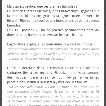
Mais qu'est ce donc que ces prairies humides
?
Ce sont des terres agricoles, dites bas-champs, gagnées sur
la mer au fil des ans grâce à la digue située derrière le
littoral. Elles sont exposées aux inondations et donc souvent
humides.
Le GAEC possède 70 ha de prairies permanentes dont 45
dites prairies humides situées sur les bas-champs.
L'agriculteur explique les contraintes que cela lui impose
:
"Les animaux intègrent ces parcelles au 10 mai, alors qu’on
démarre le pâturage au 15 avril sur nos autres prairies. Il y a
toujours environ un mois de décalage".
Outre le décalage dans le temps il existe des problèmes
sanitaires liés à ces terrains. Effectivement ils présentent
des risques parasitaires ce qui oblige à certaines
précautions. Mathieu Brassart n'y met que les bœufs.
"On les sort début mai. Ils ont 15 mois à peu près lors de
leur première saison dehors. Et on les rentre entre le 15
octobre et le 1er novembre. Il ne faut pas trop tarder sinon
la bétaillère ne rentre plus dans les parcelles à cause de
l’humidité. Ils font une deuxième saison de pâturage et on les