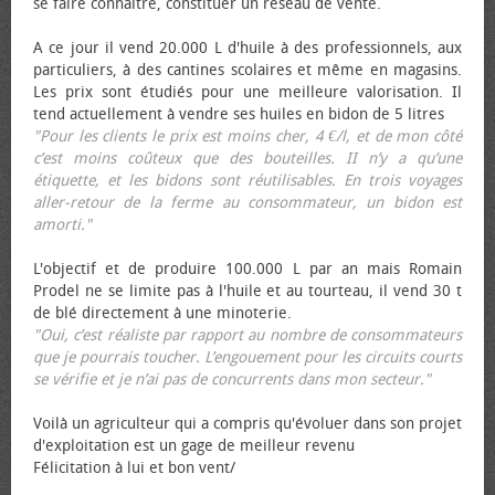
se faire connaître, constituer un réseau de vente.
A ce jour il vend 20.000 L d'huile à des professionnels, aux
particuliers, à des cantines scolaires et même en magasins.
Les prix sont étudiés pour une meilleure valorisation. Il
tend actuellement à vendre ses huiles en bidon de 5 litres
"Pour les clients le prix est moins cher, 4 €/l, et de mon côté
c’est moins coûteux que des bouteilles. II n’y a qu’une
étiquette, et les bidons sont réutilisables. En trois voyages
aller-retour de la ferme au consommateur, un bidon est
amorti."
L'objectif et de produire 100.000 L par an mais Romain
Prodel ne se limite pas à l'huile et au tourteau, il vend 30 t
de blé directement à une minoterie.
"Oui, c’est réaliste par rapport au nombre de consommateurs
que je pourrais toucher. L’engouement pour les circuits courts
se vérifie et je n’ai pas de concurrents dans mon secteur."
Voilà un agriculteur qui a compris qu'évoluer dans son projet
d'exploitation est un gage de meilleur revenu
Félicitation à lui et bon vent/