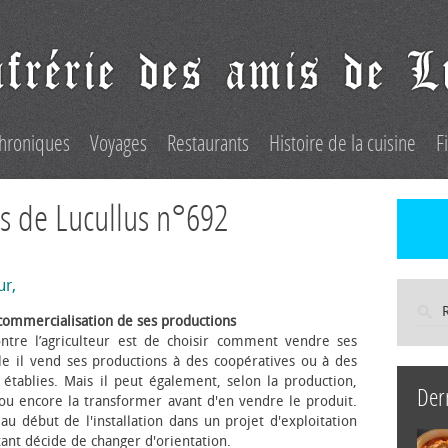
hroniques
Voyages
Restaurants
Histoire de la cuisine
F
s de Lucullus n°692
ur,
commercialisation de ses productions
ntre l’agriculteur est de choisir comment vendre ses
le il vend ses productions à des coopératives ou à des
s établies. Mais il peut également, selon la production,
Der
 ou encore la transformer avant d'en vendre le produit.
au début de l'installation dans un projet d'exploitation
itant décide de changer d'orientation.