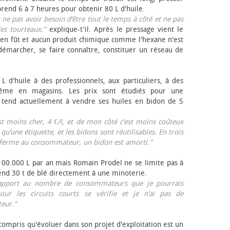
rend 6 à 7 heures pour obtenir 80 L d'huile.
r ne pas avoir besoin d’être tout le temps à côté et ne pas
les tourteaux."
explique-t'il. Après le pressage vient le
en fût et aucun produit chimique comme l'hexane n'est
e démarcher, se faire connaître, constituer un réseau de
L d'huile à des professionnels, aux particuliers, à des
même en magasins. Les prix sont étudiés pour une
Il tend actuellement à vendre ses huiles en bidon de 5
est moins cher, 4 €/l, et de mon côté c’est moins coûteux
 qu’une étiquette, et les bidons sont réutilisables. En trois
a ferme au consommateur, un bidon est amorti."
 100.000 L par an mais Romain Prodel ne se limite pas à
 vend 30 t de blé directement à une minoterie.
r rapport au nombre de consommateurs que je pourrais
our les circuits courts se vérifie et je n’ai pas de
eur."
 compris qu'évoluer dans son projet d'exploitation est un