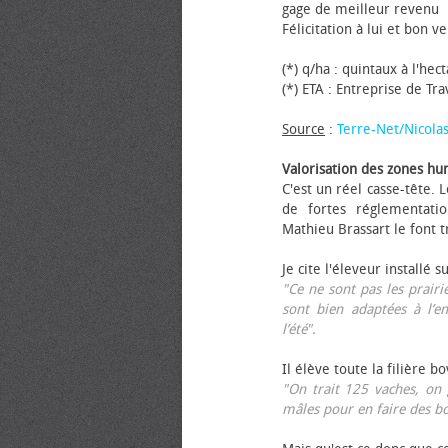
gage de meilleur revenu
Félicitation à lui et bon ve
(*) q/ha : quintaux à l'hec
(*) ETA : Entreprise de Tr
Source
:
Terre-Net/Nicola
Valorisation des zones hu
C'est un réel casse-tête.
de fortes réglementati
Mathieu Brassart le font t
Je cite l'éleveur installé s
"Ce ne sont pas les prairie
sont bien adaptées à l’e
l’été".
Il élève toute la filière b
"On trait 125 vaches, on 
mâles pour en faire des b