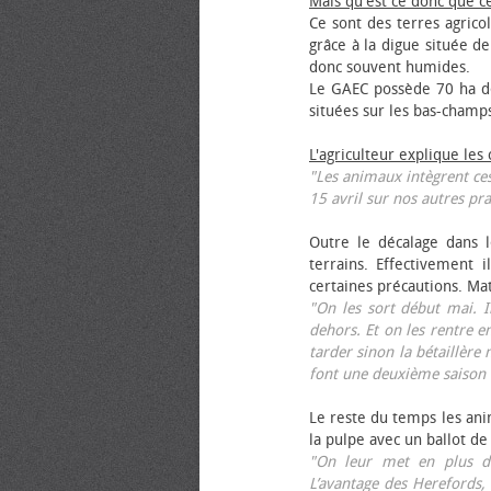
Mais qu'est ce donc que c
Ce sont des terres agrico
grâce à la digue située de
donc souvent humides.
Le GAEC possède 70 ha de
situées sur les bas-champ
L'agriculteur explique les
"Les animaux intègrent ces
15 avril sur nos autres pra
Outre le décalage dans l
terrains. Effectivement i
certaines précautions. Ma
"On les sort début mai. I
dehors. Et on les rentre e
tarder sinon la bétaillère 
font une deuxième saison 
Le reste du temps les anim
la pulpe avec un ballot de
"On leur met en plus de
L’avantage des Herefords,