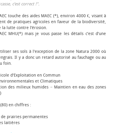
sse, c’est correct !"
.
EC touche des aides MAEC (*), environ 4000 €, visant à
t de pratiques agricoles en faveur de la biodiversité,
 la lutte contre l’érosion.
AEC MHU(*) mais je vous passe les détails c'est d'une
tiliser ses sols à l'exception de la zone Natura 2000 où
engrais. Il y a donc un retard autorisé au fauchage ou au
u foin.
icole d'Exploitation en Commun
nvironnementales et Climatiques
ion des milieux humides − Maintien en eau des zones
)
(80) en chiffres :
 de prairies permanentes
s laitières