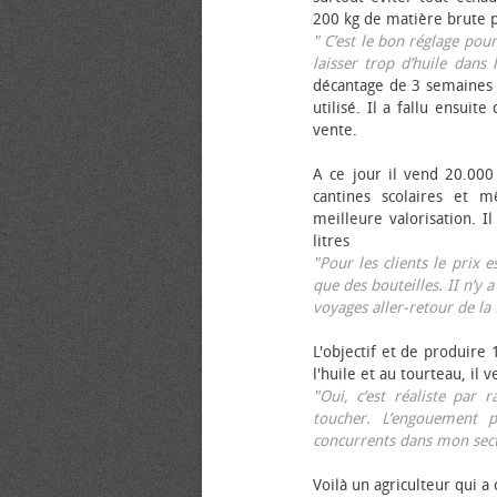
200 kg de matière brute p
" C’est le bon réglage pou
laisser trop d’huile dans 
décantage de 3 semaines 
utilisé. Il a fallu ensuit
vente.
A ce jour il vend 20.000 
cantines scolaires et 
meilleure valorisation. 
litres
"Pour les clients le prix 
que des bouteilles. II n’y a
voyages aller-retour de l
L'objectif et de produire
l'huile et au tourteau, il
"Oui, c’est réaliste pa
toucher. L’engouement p
concurrents dans mon sect
Voilà un agriculteur qui a