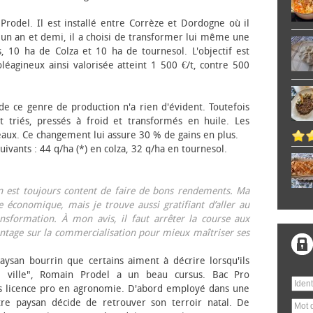
 Prodel. Il est installé entre Corrèze et Dordogne où il
, un an et demi, il a choisi de transformer lui même une
, 10 ha de Colza et 10 ha de tournesol. L'objectif est
éagineux ainsi valorisée atteint 1 500 €/t, contre 500
 de ce genre de production n'a rien d'évident. Toutefois
 triés, pressés à froid et transformés en huile. Les
eaux. Ce changement lui assure 30 % de gains en plus.
ivants : 44 q/ha (*) en colza, 32 q/ha en tournesol.
on est toujours content de faire de bons rendements. Ma
 économique, mais je trouve aussi gratifiant d’aller au
nsformation. À mon avis, il faut arrêter la course aux
tage sur la commercialisation pour mieux maîtriser ses
aysan bourrin que certains aiment à décrire lorsqu'ils
e ville", Romain Prodel a un beau cursus. Bac Pro
s licence pro en agronomie. D'abord employé dans une
tre paysan décide de retrouver son terroir natal. De