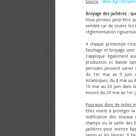
Source
:
Web-Agri/Delphi
Broyage des jachères : que
Vous pensiez peut-être qu
semble car de toutes les m
réglementation rigoureus
A chaque printemps c'est
fauchage et broyage sont i
s'applique également au
production et bande tam
périodes peuvent varier s
du 1er mai au 9 juin da
Atlantiques, du 4 mai au 4
10 mai au 20 juin dans la
encore du 20 mai au 1er j
Pourquoi donc de telles 
Elles visent à protéger l
nidification des oiseaux
champs ou la caille des 
jachères pour mettre bas
lapins et les lièvres. Il 