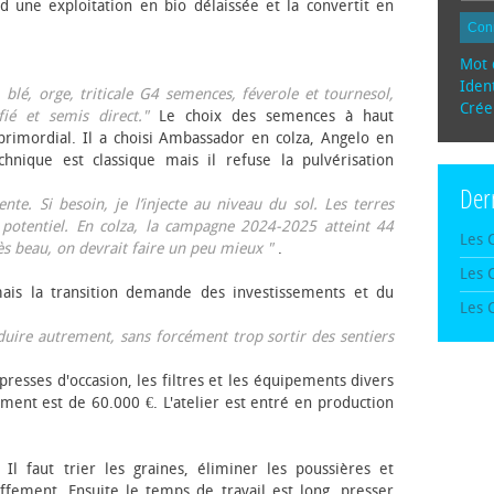
d une exploitation en bio délaissée et la convertit en
Con
Mot 
Ident
, blé, orge, triticale G4 semences, féverole et tournesol,
Crée
fié et semis direct."
Le choix des semences à haut
rimordial. Il a choisi Ambassador en colza, Angelo en
echnique est classique mais il refuse la pulvérisation
Der
te. Si besoin, je l’injecte au niveau du sol. Les terres
 potentiel. En colza, la campagne 2024-2025 atteint 44
Les 
rès beau, on devrait faire un peu mieux "
.
Les 
mais la transition demande des investissements et du
Les 
oduire autrement, sans forcément trop sortir des sentiers
presses d'occasion, les filtres et les équipements divers
ement est de 60.000 €. L'atelier est entré en production
 Il faut trier les graines, éliminer les poussières et
ffement. Ensuite le temps de travail est long, presser