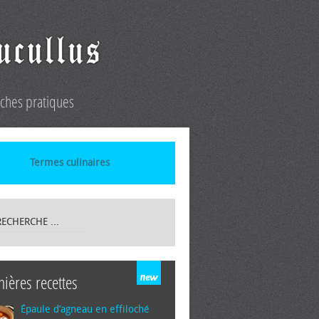
iches pratiques
Termes culinaires
nières recettes
Épaule d’agneau en effiloché