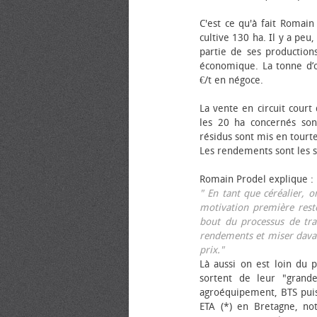
C'est ce qu'à fait Romain
cultive 130 ha. Il y a peu
partie de ses productions
économique. La tonne d’ol
€/t en négoce.
La vente en circuit court
les 20 ha concernés sont
résidus sont mis en tourt
Les rendements sont les su
Romain Prodel explique :
" En tant que céréalier, 
motivation première reste
bout du processus de tra
rendements et miser davan
prix."
Là aussi on est loin du p
sortent de leur "grand
agroéquipement, BTS pui
ETA (*) en Bretagne, no