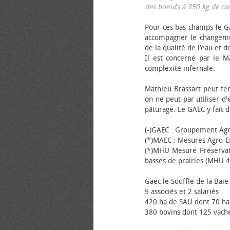
des bœufs à 350 kg de carca
Pour ces bas-champs le GA
accompagner le changemen
de la qualité de l’eau et de
Il est concerné par le M
complexité infernale.
Mathieu Brassart peut fer
on ne peut par utiliser d'
pâturage. Le GAEC y fait d
(-)GAEC : Groupement Agr
(*)MAEC : Mesures Agro-E
(*)MHU Mesure Préservat
basses de prairies (MHU 4
Gaec le Souffle de la Baie 
5 associés et 2 salariés
420 ha de SAU dont 70 ha
380 bovins dont 125 vache