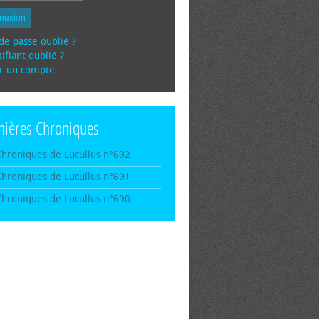
nexion
de passe oublié ?
ifiant oublié ?
r un compte
nières Chroniques
Chroniques de Lucullus n°692
Chroniques de Lucullus n°691
Chroniques de Lucullus n°690