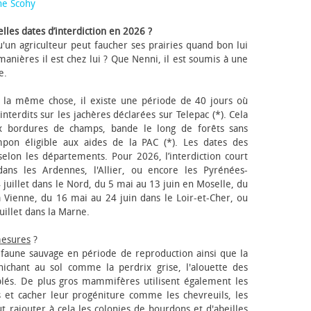
ne Scohy
lles dates d’interdiction en 2026 ?
'un agriculteur peut faucher ses prairies quand bon lui
anières il est chez lui ? Que Nenni, il est soumis à une
e.
 la même chose, il existe une période de 40 jours où
nterdits sur les jachères déclarées sur Telepac (*). Cela
x bordures de champs, bande le long de forêts sans
pon éligible aux aides de la PAC (*). Les dates des
elon les départements. Pour 2026, l’interdiction court
ns les Ardennes, l'Allier, ou encore les Pyrénées-
 juillet dans le Nord, du 5 mai au 13 juin en Moselle, du
 Vienne, du 16 mai au 24 juin dans le Loir-et-Cher, ou
uillet dans la Marne.
mesures
?
a faune sauvage en période de reproduction ainsi que la
 nichant au sol comme la perdrix grise, l'alouette des
blés. De plus gros mammifères utilisent également les
 et cacher leur progéniture comme les chevreuils, les
faut rajouter à cela les colonies de bourdons et d'abeilles