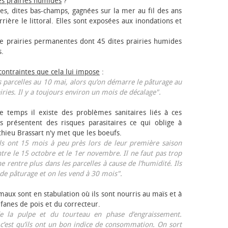
es prairies humides
?
les, dites bas-champs, gagnées sur la mer au fil des ans
rrière le littoral. Elles sont exposées aux inondations et
 prairies permanentes dont 45 dites prairies humides
s.
 contraintes que cela lui impose
:
 parcelles au 10 mai, alors qu’on démarre le pâturage au
iries. Il y a toujours environ un mois de décalage".
e temps il existe des problèmes sanitaires liés à ces
ls présentent des risques parasitaires ce qui oblige à
thieu Brassart n'y met que les bœufs.
ls ont 15 mois à peu près lors de leur première saison
ntre le 15 octobre et le 1er novembre. Il ne faut pas trop
ne rentre plus dans les parcelles à cause de l’humidité. Ils
de pâturage et on les vend à 30 mois".
aux sont en stabulation où ils sont nourris au maïs et à
 fanes de pois et du correcteur.
 la pulpe et du tourteau en phase d’engraissement.
 c’est qu’ils ont un bon indice de consommation. On sort