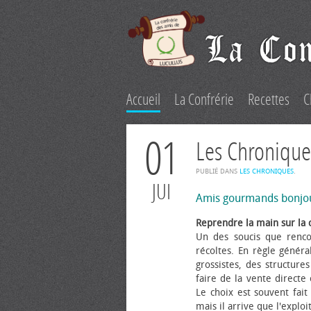
Accueil
La Confrérie
Recettes
C
01
Les Chronique
PUBLIÉ DANS
LES CHRONIQUES
.
JUI
Amis gourmands bonjo
Reprendre la main sur la 
Un des soucis que renco
récoltes. En règle généra
grossistes, des structure
faire de la vente directe
Le choix est souvent fait 
mais il arrive que l'explo