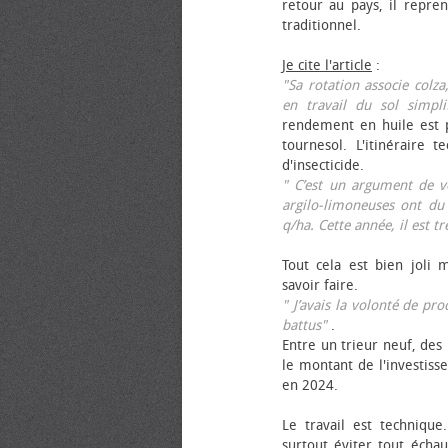
retour au pays, il repren
traditionnel.
Je cite l'article
:
"Sa rotation associe colza
en travail du sol simpli
rendement en huile est p
tournesol. L'itinéraire t
d'insecticide.
" C’est un argument de ven
argilo-limoneuses ont du
q/ha. Cette année, il est t
Tout cela est bien joli 
savoir faire.
" J’avais la volonté de pr
battus"
.
Entre un trieur neuf, des 
le montant de l'investiss
en 2024.
Le travail est technique.
surtout éviter tout échau