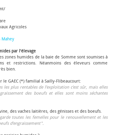
nt/
tare
avaux Agricoles
s Mahey
mides par l'élevage
 Les zones humides de la baie de Somme sont soumises à
ons et restrictions. Néanmoins des éleveurs comme
rès bien.
ur le GAEC (*) familial à Sailly-Flibeaucourt:
s les plus rentables de l’exploitation c’est sûr, mais elles
ngraissement des bœufs et elles sont moins séchantes
ovine, des vaches laitières, des génisses et des bœufs.
garde toutes les femelles pour le renouvellement et les
œufs d’engraissement".