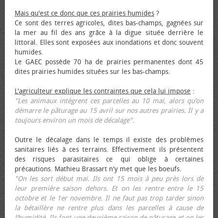
Mais qu'est ce donc que ces prairies humides
?
Ce sont des terres agricoles, dites bas-champs, gagnées sur
la mer au fil des ans grâce à la digue située derrière le
littoral. Elles sont exposées aux inondations et donc souvent
humides.
Le GAEC possède 70 ha de prairies permanentes dont 45
dites prairies humides situées sur les bas-champs.
L'agriculteur explique les contraintes que cela lui impose
:
"Les animaux intègrent ces parcelles au 10 mai, alors qu’on
démarre le pâturage au 15 avril sur nos autres prairies. Il y a
toujours environ un mois de décalage".
Outre le décalage dans le temps il existe des problèmes
sanitaires liés à ces terrains. Effectivement ils présentent
des risques parasitaires ce qui oblige à certaines
précautions. Mathieu Brassart n'y met que les bœufs.
"On les sort début mai. Ils ont 15 mois à peu près lors de
leur première saison dehors. Et on les rentre entre le 15
octobre et le 1er novembre. Il ne faut pas trop tarder sinon
la bétaillère ne rentre plus dans les parcelles à cause de
l’humidité. Ils font une deuxième saison de pâturage et on les