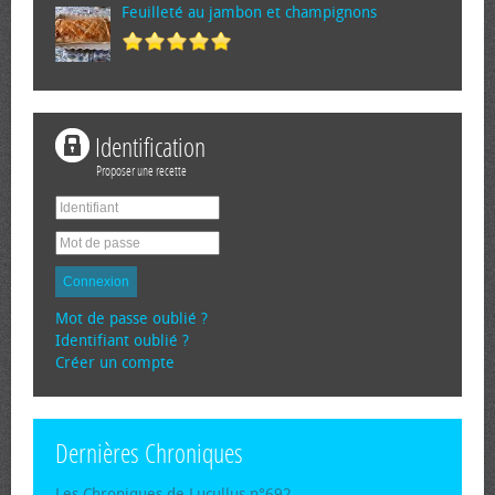
Feuilleté au jambon et champignons
Identification
Proposer une recette
Connexion
Mot de passe oublié ?
Identifiant oublié ?
Créer un compte
Dernières Chroniques
Les Chroniques de Lucullus n°692