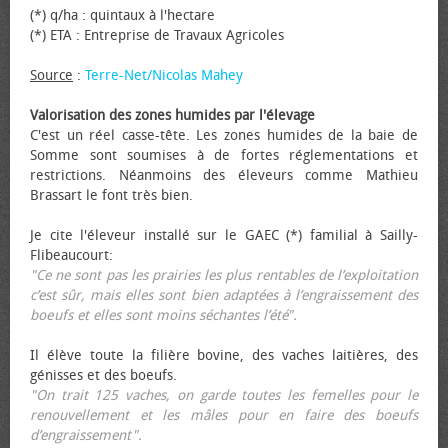
(*) q/ha : quintaux à l'hectare
(*) ETA : Entreprise de Travaux Agricoles
Source
:
Terre-Net/Nicolas Mahey
Valorisation des zones humides par l'élevage
C'est un réel casse-tête. Les zones humides de la baie de
Somme sont soumises à de fortes réglementations et
restrictions. Néanmoins des éleveurs comme Mathieu
Brassart le font très bien.
Je cite l'éleveur installé sur le GAEC (*) familial à Sailly-
Flibeaucourt:
"Ce ne sont pas les prairies les plus rentables de l’exploitation
c’est sûr, mais elles sont bien adaptées à l’engraissement des
bœufs et elles sont moins séchantes l’été".
Il élève toute la filière bovine, des vaches laitières, des
génisses et des bœufs.
"On trait 125 vaches, on garde toutes les femelles pour le
renouvellement et les mâles pour en faire des bœufs
d’engraissement".