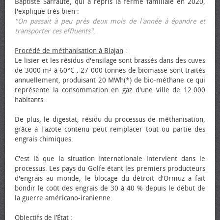
Baptiste Sarraute, qui a repris la ferme familiale en 2020,
l'explique très bien :
"On passait à peu près deux mois de l'année à épandre et
transporter ces effluents"
.
Procédé de méthanisation à Blajan
:
Le lisier et les résidus d'ensilage sont brassés dans des cuves
de 3000 m³ à 60°C . 27 000 tonnes de biomasse sont traités
annuellement, produisant 20 MWh(*) de bio-méthane ce qui
représente la consommation en gaz d'une ville de 12.000
habitants.
De plus, le digestat, résidu du processus de méthanisation,
grâce à l'azote contenu peut remplacer tout ou partie des
engrais chimiques.
C'est là que la situation internationale intervient dans le
processus. Les pays du Golfe étant les premiers producteurs
d'engrais au monde, le blocage du détroit d'Ormuz a fait
bondir le coût des engrais de 30 à 40 % depuis le début de
la guerre américano-iranienne.
Objectifs de l’État
: