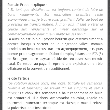
Romain Prodel explique :
" En tant que céréalier, on est toujours content de faire de
bons rendements. Ma motivation première reste
économique, mais je trouve aussi gratifiant d’aller au bout du
processus de transformation. À mon avis, il faut arrêter la
course aux rendements et miser davantage sur la
commercialisation pour mieux maîtriser ses prix."
Là aussi on est loin du paysan bourrin que certains aiment à
décrire lorsqu'ils sortent de leur "grande ville", Romain
Prodel a un beau cursus. Bac Pro agroéquipement, BTS puis
licence pro en agronomie. D'abord employé dans une ETA (*)
en Bretagne, notre paysan décide de retrouver son terroir
natal. De retour au pays, il reprend une exploitation en bio
délaissée et la convertit en traditionnel.
Je cite l'article
:
"Sa rotation associe colza, blé, orge, triticale G4 semences,
féverole et tournesol, en travail du sol simplifié et semis
direct."
Le choix des semences à haut rendement en huile
est primordial. Il a choisi Ambassador en colza, Angelo en
tournesol. L'itinéraire technique est classique mais il refuse
la pulvérisation d'insecticide.