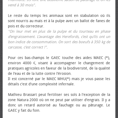
vend à 30 mois".
Le reste du temps les animaux sont en stabulation où ils
sont nourris au maïs et à la pulpe avec un ballot de fanes de
pois et du correcteur.
"On leur met en plus de la pulpe et du tourteau en phase
d’engraissement. L’avantage des Herefords, c’est qu’ils ont un
bon indice de consommation. On sort des bœufs à 350 kg de
carcasse, c’est correct !"
.
Pour ces bas-champs le GAEC touche des aides MAEC (*),
environ 4000 €, visant à accompagner le changement de
pratiques agricoles en faveur de la biodiversité, de la qualité
de l’eau et de la lutte contre l’érosion.
Il est concerné par le MAEC MHU(*) mais je vous passe les
détails c'est d'une complexité infernale.
Mathieu Brassart peut fertiliser ses sols à l'exception de la
zone Natura 2000 où on ne peut par utiliser d'engrais. Il y a
donc un retard autorisé au fauchage ou au pâturage. Le
GAEC y fait du foin.