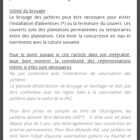
Utilité du broyage
:
Le broyage des jachères peut être nécessaire pour éviter
l'installation d'adventices (*) ou la fermeture du couvert. Les
couverts sont des plantations permanentes ou temporaires
entre des plantations. Cela évite la concurrence en eau et
nutriments avec la culture suivante.
Pour le point suivant je cite l'article dans son intégralité,
pour bien montrer la complexité des réglementations
même si elles sont nécessaires
.
Ne pas confondre avec l'interdiction de valorisation des
jachères
La période d’interdiction de broyage et fauchage ne doit pas
être confondue avec les règles liées à la valorisation des
jachères dans le cadre de la PAC.
Pour être prises en compte au titre de l'écorégime, les
jachères doivent être déclarées IAE(*) . Si elles sont en place
depuis plus de 5 ans, cela évite également leur conversion en
prairies permanentes. Pour être déclarée IAE, une jachère ne
doit faire l'objet d’aucune valorisation (pâture ou fauche) et