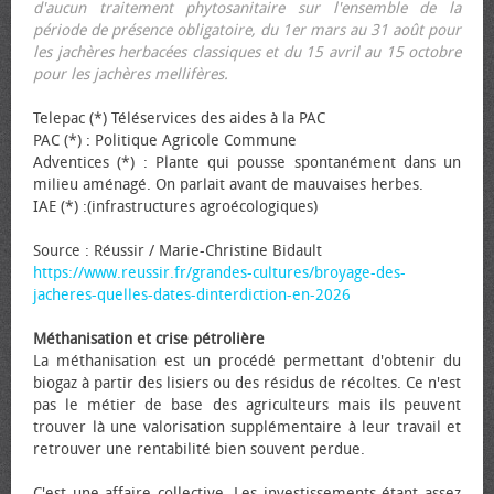
d'aucun traitement phytosanitaire sur l'ensemble de la
période de présence obligatoire, du 1er mars au 31 août pour
les jachères herbacées classiques et du 15 avril au 15 octobre
pour les jachères mellifères.
Telepac (*) Téléservices des aides à la PAC
PAC (*) : Politique Agricole Commune
Adventices (*) : Plante qui pousse spontanément dans un
milieu aménagé. On parlait avant de mauvaises herbes.
IAE (*) :(infrastructures agroécologiques)
Source : Réussir / Marie-Christine Bidault
https://www.reussir.fr/grandes-cultures/broyage-des-
jacheres-quelles-dates-dinterdiction-en-2026
Méthanisation et crise pétrolière
La méthanisation est un procédé permettant d'obtenir du
biogaz à partir des lisiers ou des résidus de récoltes. Ce n'est
pas le métier de base des agriculteurs mais ils peuvent
trouver là une valorisation supplémentaire à leur travail et
retrouver une rentabilité bien souvent perdue.
C'est une affaire collective. Les investissements étant assez