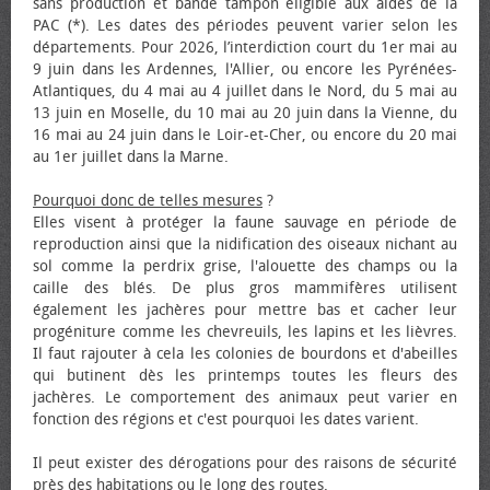
sans production et bande tampon éligible aux aides de la
PAC (*). Les dates des périodes peuvent varier selon les
départements. Pour 2026, l’interdiction court du 1er mai au
9 juin dans les Ardennes, l'Allier, ou encore les Pyrénées-
Atlantiques, du 4 mai au 4 juillet dans le Nord, du 5 mai au
13 juin en Moselle, du 10 mai au 20 juin dans la Vienne, du
16 mai au 24 juin dans le Loir-et-Cher, ou encore du 20 mai
au 1er juillet dans la Marne.
Pourquoi donc de telles mesures
?
Elles visent à protéger la faune sauvage en période de
reproduction ainsi que la nidification des oiseaux nichant au
sol comme la perdrix grise, l'alouette des champs ou la
caille des blés. De plus gros mammifères utilisent
également les jachères pour mettre bas et cacher leur
progéniture comme les chevreuils, les lapins et les lièvres.
Il faut rajouter à cela les colonies de bourdons et d'abeilles
qui butinent dès les printemps toutes les fleurs des
jachères. Le comportement des animaux peut varier en
fonction des régions et c'est pourquoi les dates varient.
Il peut exister des dérogations pour des raisons de sécurité
près des habitations ou le long des routes.