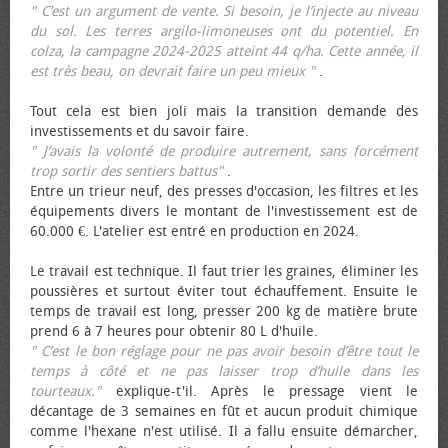
" C’est un argument de vente. Si besoin, je l’injecte au niveau
du sol. Les terres argilo-limoneuses ont du potentiel. En
colza, la campagne 2024-2025 atteint 44 q/ha. Cette année, il
est très beau, on devrait faire un peu mieux "
.
Tout cela est bien joli mais la transition demande des
investissements et du savoir faire.
" J’avais la volonté de produire autrement, sans forcément
trop sortir des sentiers battus"
.
Entre un trieur neuf, des presses d'occasion, les filtres et les
équipements divers le montant de l'investissement est de
60.000 €. L'atelier est entré en production en 2024.
Le travail est technique. Il faut trier les graines, éliminer les
poussières et surtout éviter tout échauffement. Ensuite le
temps de travail est long, presser 200 kg de matière brute
prend 6 à 7 heures pour obtenir 80 L d'huile.
" C’est le bon réglage pour ne pas avoir besoin d’être tout le
temps à côté et ne pas laisser trop d’huile dans les
tourteaux."
explique-t'il. Après le pressage vient le
décantage de 3 semaines en fût et aucun produit chimique
comme l'hexane n'est utilisé. Il a fallu ensuite démarcher,