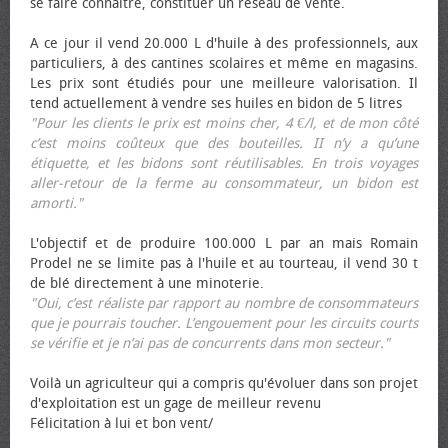
se faire connaître, constituer un réseau de vente.
A ce jour il vend 20.000 L d'huile à des professionnels, aux
particuliers, à des cantines scolaires et même en magasins.
Les prix sont étudiés pour une meilleure valorisation. Il
tend actuellement à vendre ses huiles en bidon de 5 litres
"Pour les clients le prix est moins cher, 4 €/l, et de mon côté
c’est moins coûteux que des bouteilles. II n’y a qu’une
étiquette, et les bidons sont réutilisables. En trois voyages
aller-retour de la ferme au consommateur, un bidon est
amorti."
L'objectif et de produire 100.000 L par an mais Romain
Prodel ne se limite pas à l'huile et au tourteau, il vend 30 t
de blé directement à une minoterie.
"Oui, c’est réaliste par rapport au nombre de consommateurs
que je pourrais toucher. L’engouement pour les circuits courts
se vérifie et je n’ai pas de concurrents dans mon secteur."
Voilà un agriculteur qui a compris qu'évoluer dans son projet
d'exploitation est un gage de meilleur revenu
Félicitation à lui et bon vent/