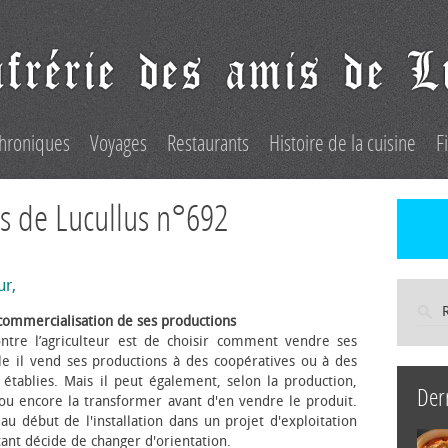
hroniques
Voyages
Restaurants
Histoire de la cuisine
F
s de Lucullus n°692
ur,
commercialisation de ses productions
ntre l’agriculteur est de choisir comment vendre ses
le il vend ses productions à des coopératives ou à des
s établies. Mais il peut également, selon la production,
Der
 ou encore la transformer avant d'en vendre le produit.
au début de l'installation dans un projet d'exploitation
itant décide de changer d'orientation.