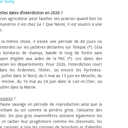
ne Scohy
lles dates d’interdiction en 2026 ?
'un agriculteur peut faucher ses prairies quand bon lui
anières il est chez lui ? Que Nenni, il est soumis à une
e.
 la même chose, il existe une période de 40 jours où
nterdits sur les jachères déclarées sur Telepac (*). Cela
x bordures de champs, bande le long de forêts sans
pon éligible aux aides de la PAC (*). Les dates des
elon les départements. Pour 2026, l’interdiction court
ns les Ardennes, l'Allier, ou encore les Pyrénées-
 juillet dans le Nord, du 5 mai au 13 juin en Moselle, du
 Vienne, du 16 mai au 24 juin dans le Loir-et-Cher, ou
uillet dans la Marne.
mesures
?
a faune sauvage en période de reproduction ainsi que la
 nichant au sol comme la perdrix grise, l'alouette des
blés. De plus gros mammifères utilisent également les
 et cacher leur progéniture comme les chevreuils, les
faut rajouter à cela les colonies de bourdons et d'abeilles