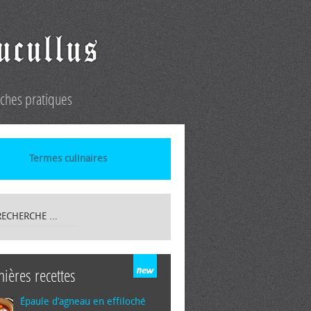
iches pratiques
Termes culinaires
nières recettes
Épaule d’agneau en effiloché