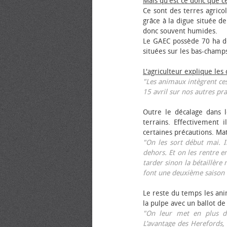
Mais qu'est ce donc que c
Ce sont des terres agrico
grâce à la digue située de
donc souvent humides.
Le GAEC possède 70 ha de
situées sur les bas-champ
L'agriculteur explique les
"Les animaux intègrent ces
15 avril sur nos autres pra
Outre le décalage dans l
terrains. Effectivement i
certaines précautions. Ma
"On les sort début mai. I
dehors. Et on les rentre e
tarder sinon la bétaillère 
font une deuxième saison 
Le reste du temps les anim
la pulpe avec un ballot de
"On leur met en plus de
L’avantage des Herefords,