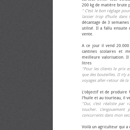
200 kg de matière brute p
" C’est le bon réglage pou
laisser trop d’huile dans 
décantage de 3 semaines 
utilisé. Il a fallu ensuit
vente.
A ce jour il vend 20.000 
cantines scolaires et 
meilleure valorisation. 
litres
"Pour les clients le prix 
que des bouteilles. II n’y a
voyages aller-retour de l
L'objectif et de produire
l'huile et au tourteau, il
"Oui, c’est réaliste pa
toucher. L’engouement p
concurrents dans mon sect
Voilà un agriculteur qui a