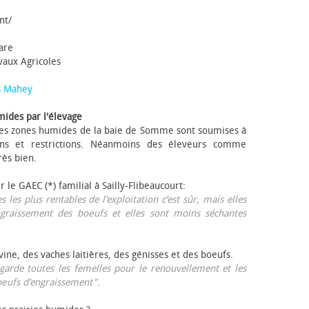
nt/
tare
avaux Agricoles
s Mahey
mides par l'élevage
 Les zones humides de la baie de Somme sont soumises à
ons et restrictions. Néanmoins des éleveurs comme
rès bien.
ur le GAEC (*) familial à Sailly-Flibeaucourt:
s les plus rentables de l’exploitation c’est sûr, mais elles
ngraissement des bœufs et elles sont moins séchantes
ovine, des vaches laitières, des génisses et des bœufs.
garde toutes les femelles pour le renouvellement et les
œufs d’engraissement".