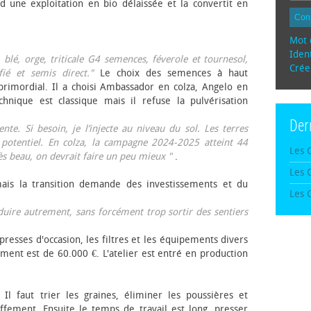
d une exploitation en bio délaissée et la convertit en
Con
Mot 
Ident
, blé, orge, triticale G4 semences, féverole et tournesol,
Crée
fié et semis direct."
Le choix des semences à haut
rimordial. Il a choisi Ambassador en colza, Angelo en
echnique est classique mais il refuse la pulvérisation
Der
te. Si besoin, je l’injecte au niveau du sol. Les terres
 potentiel. En colza, la campagne 2024-2025 atteint 44
Les 
rès beau, on devrait faire un peu mieux "
.
Les 
mais la transition demande des investissements et du
Les 
oduire autrement, sans forcément trop sortir des sentiers
presses d'occasion, les filtres et les équipements divers
ement est de 60.000 €. L'atelier est entré en production
 Il faut trier les graines, éliminer les poussières et
ffement. Ensuite le temps de travail est long, presser