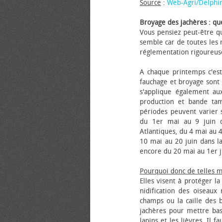
Source
:
Web-Agri/Delphi
Broyage des jachères : que
Vous pensiez peut-être qu
semble car de toutes les m
réglementation rigoureus
A chaque printemps c'est
fauchage et broyage sont i
s'applique également au
production et bande tam
périodes peuvent varier s
du 1er mai au 9 juin da
Atlantiques, du 4 mai au 4
10 mai au 20 juin dans la
encore du 20 mai au 1er j
Pourquoi donc de telles 
Elles visent à protéger l
nidification des oiseaux
champs ou la caille des 
jachères pour mettre bas
lapins et les lièvres. Il 