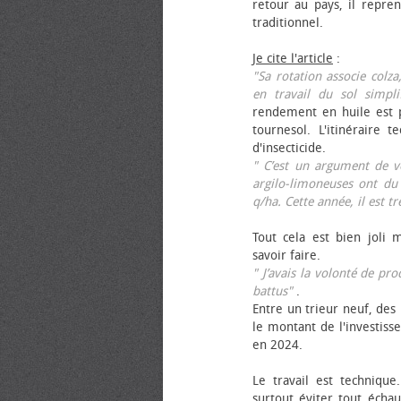
retour au pays, il repren
traditionnel.
Je cite l'article
:
"Sa rotation associe colza
en travail du sol simpli
rendement en huile est p
tournesol. L'itinéraire t
d'insecticide.
" C’est un argument de ven
argilo-limoneuses ont du
q/ha. Cette année, il est t
Tout cela est bien joli 
savoir faire.
" J’avais la volonté de pr
battus"
.
Entre un trieur neuf, des 
le montant de l'investiss
en 2024.
Le travail est technique.
surtout éviter tout échau