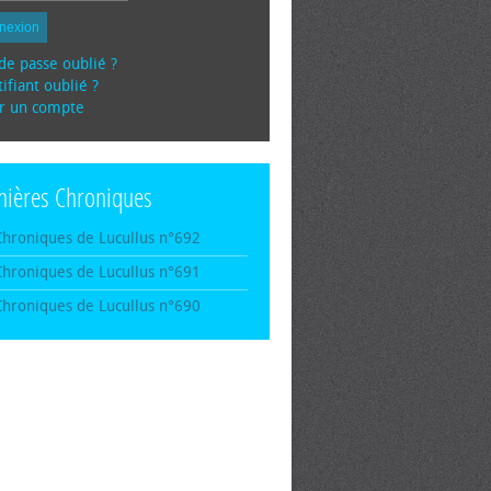
nexion
de passe oublié ?
ifiant oublié ?
r un compte
nières Chroniques
Chroniques de Lucullus n°692
Chroniques de Lucullus n°691
Chroniques de Lucullus n°690