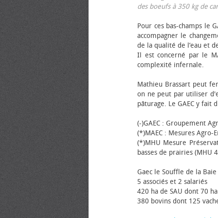
des bœufs à 350 kg de carca
Pour ces bas-champs le GA
accompagner le changemen
de la qualité de l’eau et de
Il est concerné par le M
complexité infernale.
Mathieu Brassart peut fer
on ne peut par utiliser d'
pâturage. Le GAEC y fait d
(-)GAEC : Groupement Agr
(*)MAEC : Mesures Agro-E
(*)MHU Mesure Préservat
basses de prairies (MHU 4
Gaec le Souffle de la Baie 
5 associés et 2 salariés
420 ha de SAU dont 70 ha
380 bovins dont 125 vache