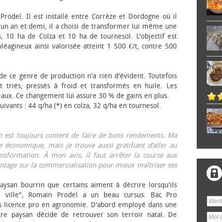
 Prodel. Il est installé entre Corrèze et Dordogne où il
, un an et demi, il a choisi de transformer lui même une
, 10 ha de Colza et 10 ha de tournesol. L'objectif est
éagineux ainsi valorisée atteint 1 500 €/t, contre 500
 de ce genre de production n'a rien d'évident. Toutefois
 triés, pressés à froid et transformés en huile. Les
eaux. Ce changement lui assure 30 % de gains en plus.
ivants : 44 q/ha (*) en colza, 32 q/ha en tournesol.
on est toujours content de faire de bons rendements. Ma
 économique, mais je trouve aussi gratifiant d’aller au
nsformation. À mon avis, il faut arrêter la course aux
tage sur la commercialisation pour mieux maîtriser ses
aysan bourrin que certains aiment à décrire lorsqu'ils
e ville", Romain Prodel a un beau cursus. Bac Pro
s licence pro en agronomie. D'abord employé dans une
tre paysan décide de retrouver son terroir natal. De