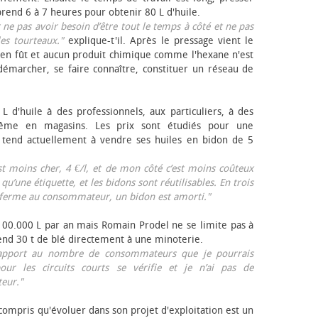
rend 6 à 7 heures pour obtenir 80 L d'huile.
r ne pas avoir besoin d’être tout le temps à côté et ne pas
les tourteaux."
explique-t'il. Après le pressage vient le
en fût et aucun produit chimique comme l'hexane n'est
e démarcher, se faire connaître, constituer un réseau de
L d'huile à des professionnels, aux particuliers, à des
même en magasins. Les prix sont étudiés pour une
Il tend actuellement à vendre ses huiles en bidon de 5
est moins cher, 4 €/l, et de mon côté c’est moins coûteux
 qu’une étiquette, et les bidons sont réutilisables. En trois
a ferme au consommateur, un bidon est amorti."
 100.000 L par an mais Romain Prodel ne se limite pas à
 vend 30 t de blé directement à une minoterie.
r rapport au nombre de consommateurs que je pourrais
our les circuits courts se vérifie et je n’ai pas de
eur."
 compris qu'évoluer dans son projet d'exploitation est un