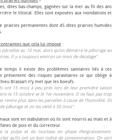
es prairies humides
?
les, dites bas-champs, gagnées sur la mer au fil des ans
rrière le littoral. Elles sont exposées aux inondations et
 prairies permanentes dont 45 dites prairies humides
s.
 contraintes que cela lui impose
:
 parcelles au 10 mai, alors qu’on démarre le pâturage au
iries. Il y a toujours environ un mois de décalage".
e temps il existe des problèmes sanitaires liés à ces
ls présentent des risques parasitaires ce qui oblige à
thieu Brassart n'y met que les bœufs.
ls ont 15 mois à peu près lors de leur première saison
ntre le 15 octobre et le 1er novembre. Il ne faut pas trop
ne rentre plus dans les parcelles à cause de l’humidité. Ils
de pâturage et on les vend à 30 mois".
aux sont en stabulation où ils sont nourris au maïs et à
 fanes de pois et du correcteur.
 la pulpe et du tourteau en phase d’engraissement.
 c’est qu’ils ont un bon indice de consommation. On sort