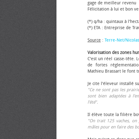
gage de meilleur revenu
Félicitation à lui et bon ve
(*) q/ha : quintaux à l'hec
(*) ETA : Entreprise de Tr
Source
:
Terre-Net/Nicola
Valorisation des zones hu
C'est un réel casse-tête.
de fortes réglementati
Mathieu Brassart le font t
Je cite l'éleveur installé s
"Ce ne sont pas les prairie
sont bien adaptées à l’e
l’été".
Il élève toute la filière b
"On trait 125 vaches, on 
mâles pour en faire des b