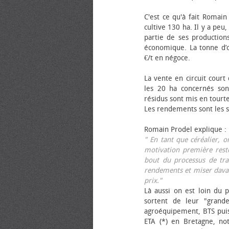
C'est ce qu'à fait Romain
cultive 130 ha. Il y a peu
partie de ses productions
économique. La tonne d’ol
€/t en négoce.
La vente en circuit court
les 20 ha concernés sont
résidus sont mis en tourt
Les rendements sont les su
Romain Prodel explique :
" En tant que céréalier, 
motivation première reste
bout du processus de tra
rendements et miser davan
prix."
Là aussi on est loin du p
sortent de leur "grand
agroéquipement, BTS pui
ETA (*) en Bretagne, no