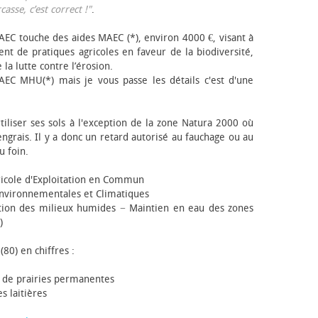
sse, c’est correct !"
.
EC touche des aides MAEC (*), environ 4000 €, visant à
t de pratiques agricoles en faveur de la biodiversité,
 la lutte contre l’érosion.
AEC MHU(*) mais je vous passe les détails c'est d'une
tiliser ses sols à l'exception de la zone Natura 2000 où
engrais. Il y a donc un retard autorisé au fauchage ou au
u foin.
icole d'Exploitation en Commun
nvironnementales et Climatiques
ion des milieux humides − Maintien en eau des zones
)
(80) en chiffres :
 de prairies permanentes
s laitières