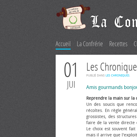
Accueil
La Confrérie
Recettes
C
01
Les Chronique
PUBLIÉ DANS
LES CHRONIQUES
.
JUI
Amis gourmands bonjo
Reprendre la main sur la 
Un des soucis que renco
récoltes. En règle généra
grossistes, des structure
faire de la vente directe
Le choix est souvent fait 
mais il arrive que l'explo