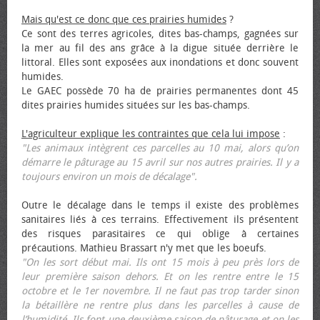
Mais qu'est ce donc que ces prairies humides
?
Ce sont des terres agricoles, dites bas-champs, gagnées sur
la mer au fil des ans grâce à la digue située derrière le
littoral. Elles sont exposées aux inondations et donc souvent
humides.
Le GAEC possède 70 ha de prairies permanentes dont 45
dites prairies humides situées sur les bas-champs.
L'agriculteur explique les contraintes que cela lui impose
:
"Les animaux intègrent ces parcelles au 10 mai, alors qu’on
démarre le pâturage au 15 avril sur nos autres prairies. Il y a
toujours environ un mois de décalage".
Outre le décalage dans le temps il existe des problèmes
sanitaires liés à ces terrains. Effectivement ils présentent
des risques parasitaires ce qui oblige à certaines
précautions. Mathieu Brassart n'y met que les bœufs.
"On les sort début mai. Ils ont 15 mois à peu près lors de
leur première saison dehors. Et on les rentre entre le 15
octobre et le 1er novembre. Il ne faut pas trop tarder sinon
la bétaillère ne rentre plus dans les parcelles à cause de
l’humidité. Ils font une deuxième saison de pâturage et on les