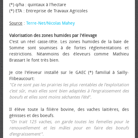
(*) q/ha : quintaux à l'hectare
(*) ETA : Entreprise de Travaux Agricoles
Source
:
Terre-Net/Nicolas Mahey
Valorisation des zones humides par l'élevage
C'est un réel casse-tête. Les zones humides de la baie de
Somme sont soumises à de fortes réglementations et
restrictions. Néanmoins des éleveurs comme Mathieu
Brassart le font très bien.
Je cite l'éleveur installé sur le GAEC (*) familial à Sailly-
Flibeaucourt:
"Ce ne sont pas les prairies les plus rentables de l’exploitation
c’est sûr, mais elles sont bien adaptées à l’engraissement des
bœufs et elles sont moins séchantes l’été".
Il élève toute la filière bovine, des vaches laitières, des
génisses et des bœufs.
"On trait 125 vaches, on garde toutes les femelles pour le
renouvellement et les mâles pour en faire des bœufs
d’engraissement".