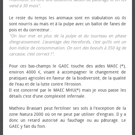
vend à 30 mois".
Le reste du temps les animaux sont en stabulation où ils
sont nourris au maïs et à la pulpe avec un ballot de fanes de
pois et du correcteur.
"On leur met en plus de la pulpe et du tourteau en phase
d’engraissement. L’avantage des Herefords, c’est qu’ils ont un
bon indice de consommation. On sort des bœufs à 350 kg de
carcasse, c’est correct !"
.
Pour ces bas-champs le GAEC touche des aides MAEC (*),
environ 4000 €, visant à accompagner le changement de
pratiques agricoles en faveur de la biodiversité, de la qualité
de l’eau et de la lutte contre l’érosion.
Il est concerné par le MAEC MHU(*) mais je vous passe les
détails c'est d'une complexité infernale.
Mathieu Brassart peut fertiliser ses sols à l'exception de la
zone Natura 2000 où on ne peut par utiliser d'engrais. Il y a
donc un retard autorisé au fauchage ou au pâturage. Le
GAEC y fait du foin.