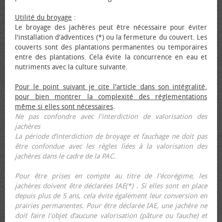
Utilité du broyage
:
Le broyage des jachères peut être nécessaire pour éviter
l'installation d'adventices (*) ou la fermeture du couvert. Les
couverts sont des plantations permanentes ou temporaires
entre des plantations. Cela évite la concurrence en eau et
nutriments avec la culture suivante.
Pour le point suivant je cite l'article dans son intégralité,
pour bien montrer la complexité des réglementations
même si elles sont nécessaires
.
Ne pas confondre avec l'interdiction de valorisation des
jachères
La période d’interdiction de broyage et fauchage ne doit pas
être confondue avec les règles liées à la valorisation des
jachères dans le cadre de la PAC.
Pour être prises en compte au titre de l'écorégime, les
jachères doivent être déclarées IAE(*) . Si elles sont en place
depuis plus de 5 ans, cela évite également leur conversion en
prairies permanentes. Pour être déclarée IAE, une jachère ne
doit faire l'objet d’aucune valorisation (pâture ou fauche) et