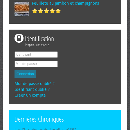
Feuilleté au jambon et champignons
Identification
Proposer une recette
Connexion
Mot de passe oublié ?
Identifiant oublié ?
Créer un compte
Dernières Chroniques
Les Chroniques de Lucullus n°692