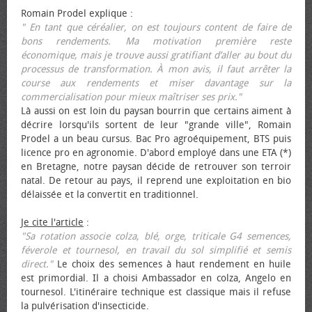
Romain Prodel explique :
" En tant que céréalier, on est toujours content de faire de
bons rendements. Ma motivation première reste
économique, mais je trouve aussi gratifiant d’aller au bout du
processus de transformation. À mon avis, il faut arrêter la
course aux rendements et miser davantage sur la
commercialisation pour mieux maîtriser ses prix."
Là aussi on est loin du paysan bourrin que certains aiment à
décrire lorsqu'ils sortent de leur "grande ville", Romain
Prodel a un beau cursus. Bac Pro agroéquipement, BTS puis
licence pro en agronomie. D'abord employé dans une ETA (*)
en Bretagne, notre paysan décide de retrouver son terroir
natal. De retour au pays, il reprend une exploitation en bio
délaissée et la convertit en traditionnel.
Je cite l'article
:
"Sa rotation associe colza, blé, orge, triticale G4 semences,
féverole et tournesol, en travail du sol simplifié et semis
direct."
Le choix des semences à haut rendement en huile
est primordial. Il a choisi Ambassador en colza, Angelo en
tournesol. L'itinéraire technique est classique mais il refuse
la pulvérisation d'insecticide.