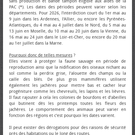
sans production et bande tampon éligible aux aides de la
PAC (*). Les dates des périodes peuvent varier selon les
départements. Pour 2026, l’interdiction court du 1er mai au
9 juin dans les Ardennes, l'Allier, ou encore les Pyrénées-
Atlantiques, du 4 mai au 4 juillet dans le Nord, du 5 mai au
13 juin en Moselle, du 10 mai au 20 juin dans la Vienne, du
16 mai au 24 juin dans le Loir-et-Cher, ou encore du 20 mai
au 1er juillet dans la Marne.
Pourquoi donc de telles mesures
?
Elles visent à protéger la faune sauvage en période de
reproduction ainsi que la nidification des oiseaux nichant au
sol comme la perdrix grise, l'alouette des champs ou la
caille des blés. De plus gros mammifères utilisent
également les jachères pour mettre bas et cacher leur
progéniture comme les chevreuils, les lapins et les lièvres.
Il faut rajouter à cela les colonies de bourdons et d'abeilles
qui butinent dès les printemps toutes les fleurs des
jachères. Le comportement des animaux peut varier en
fonction des régions et c'est pourquoi les dates varient.
Il peut exister des dérogations pour des raisons de sécurité
près des habitations ou le long des routes.