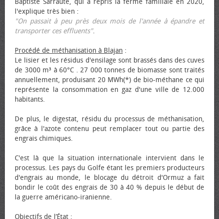
Baptiste Sarraute, qui a repris la ferme familiale en 2020,
l'explique très bien :
"On passait à peu près deux mois de l'année à épandre et
transporter ces effluents"
.
Procédé de méthanisation à Blajan
:
Le lisier et les résidus d'ensilage sont brassés dans des cuves
de 3000 m³ à 60°C . 27 000 tonnes de biomasse sont traités
annuellement, produisant 20 MWh(*) de bio-méthane ce qui
représente la consommation en gaz d'une ville de 12.000
habitants.
De plus, le digestat, résidu du processus de méthanisation,
grâce à l'azote contenu peut remplacer tout ou partie des
engrais chimiques.
C'est là que la situation internationale intervient dans le
processus. Les pays du Golfe étant les premiers producteurs
d'engrais au monde, le blocage du détroit d'Ormuz a fait
bondir le coût des engrais de 30 à 40 % depuis le début de
la guerre américano-iranienne.
Objectifs de l’État
: