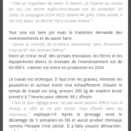
" C’est un argument de vente. Si besoin, je l’injecte au niveau
du sol. Les terres argilo-limoneuses ont du potentiel. En
colza, la campagne 2024-2025 atteint 44 q/ha. Cette année, il
est très beau, on devrait faire un peu mieux "
.
Tout cela est bien joli mais la transition demande des
investissements et du savoir faire.
" J’avais la volonté de produire autrement, sans forcément
trop sortir des sentiers battus"
.
Entre un trieur neuf, des presses d'occasion, les filtres et les
équipements divers le montant de l'investissement est de
60.000 €. L'atelier est entré en production en 2024.
Le travail est technique. Il faut trier les graines, éliminer les
poussières et surtout éviter tout échauffement. Ensuite le
temps de travail est long, presser 200 kg de matière brute
prend 6 à 7 heures pour obtenir 80 L d'huile.
" C’est le bon réglage pour ne pas avoir besoin d’être tout le
temps à côté et ne pas laisser trop d’huile dans les
tourteaux."
explique-t'il. Après le pressage vient le
décantage de 3 semaines en fût et aucun produit chimique
comme l'hexane n'est utilisé. Il a fallu ensuite démarcher,