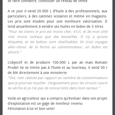
se faire connaître, constituer un réseau de vente.
A ce jour il vend 20.000 L d'huile à des professionnels, aux
particuliers, à des cantines scolaires et même en magasins.
Les prix sont étudiés pour une meilleure valorisation. Il
tend actuellement à vendre ses huiles en bidon de 5 litres
"Pour les clients le prix est moins cher, 4 €/l, et de mon côté
c’est moins coûteux que des bouteilles. II n’y a qu’une
étiquette, et les bidons sont réutilisables. En trois voyages
aller-retour de la ferme au consommateur, un bidon est
amorti."
L'objectif et de produire 100.000 L par an mais Romain
Prodel ne se limite pas à l'huile et au tourteau, il vend 30 t
de blé directement à une minoterie.
"Oui, c’est réaliste par rapport au nombre de consommateurs
que je pourrais toucher. L’engouement pour les circuits courts
se vérifie et je n’ai pas de concurrents dans mon secteur."
Voilà un agriculteur qui a compris qu'évoluer dans son projet
d'exploitation est un gage de meilleur revenu
Félicitation à lui et bon vent/