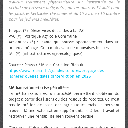
d'aucun traitement phytosanitaire sur l'ensemble de la
période de présence obligatoire, du 1er mars au 31 août pour
les jachères herbacées classiques et du 15 avril au 15 octobre
pour les jachères mellifères.
Telepac (*) Téléservices des aides à la PAC
PAC (*) : Politique Agricole Commune
Adventices (*) : Plante qui pousse spontanément dans un
milieu aménagé. On parlait avant de mauvaises herbes.
IAE (*) :(infrastructures agroécologiques)
Source : Réussir / Marie-Christine Bidault
https://www.reussir.fr/grandes-cultures/broyage-des-
jacheres-quelles-dates-dinterdiction-en-2026
Méthanisation et crise pétrolière
La méthanisation est un procédé permettant d'obtenir du
biogaz à partir des lisiers ou des résidus de récoltes. Ce n'est
pas le métier de base des agriculteurs mais ils peuvent
trouver là une valorisation supplémentaire à leur travail et
retrouver une rentabilité bien souvent perdue.
C'est une affaire collective. Les investissements étant assez