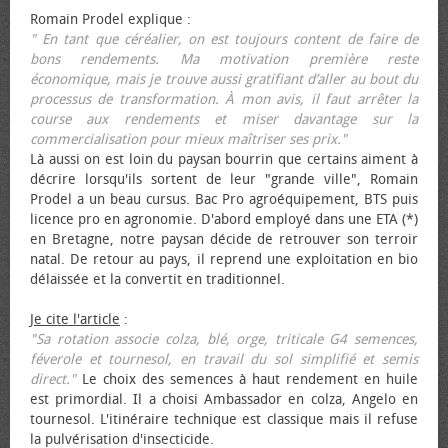
Romain Prodel explique :
" En tant que céréalier, on est toujours content de faire de
bons rendements. Ma motivation première reste
économique, mais je trouve aussi gratifiant d’aller au bout du
processus de transformation. À mon avis, il faut arrêter la
course aux rendements et miser davantage sur la
commercialisation pour mieux maîtriser ses prix."
Là aussi on est loin du paysan bourrin que certains aiment à
décrire lorsqu'ils sortent de leur "grande ville", Romain
Prodel a un beau cursus. Bac Pro agroéquipement, BTS puis
licence pro en agronomie. D'abord employé dans une ETA (*)
en Bretagne, notre paysan décide de retrouver son terroir
natal. De retour au pays, il reprend une exploitation en bio
délaissée et la convertit en traditionnel.
Je cite l'article
:
"Sa rotation associe colza, blé, orge, triticale G4 semences,
féverole et tournesol, en travail du sol simplifié et semis
direct."
Le choix des semences à haut rendement en huile
est primordial. Il a choisi Ambassador en colza, Angelo en
tournesol. L'itinéraire technique est classique mais il refuse
la pulvérisation d'insecticide.