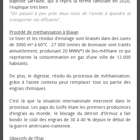
Baptiste Sarraute, qui a repris la ferme familiale en 2020,
l'explique très bien :
"On passait à peu près deux mois de l'année à épandre et
transporter ces effluents"
.
Procédé de méthanisation à Blajan
:
Le lisier et les résidus d'ensilage sont brassés dans des cuves
de 3000 m³ à 60°C . 27 000 tonnes de biomasse sont traités
annuellement, produisant 20 MWh(*) de bio-méthane ce qui
représente la consommation en gaz d'une ville de 12.000
habitants.
De plus, le digestat, résidu du processus de méthanisation,
grâce à l'azote contenu peut remplacer tout ou partie des
engrais chimiques.
C'est là que la situation internationale intervient dans le
processus. Les pays du Golfe étant les premiers producteurs
d'engrais au monde, le blocage du détroit d'Ormuz a fait
bondir le coût des engrais de 30 à 40 % depuis le début de
la guerre américano-iranienne.
Objectifs de l’État
: