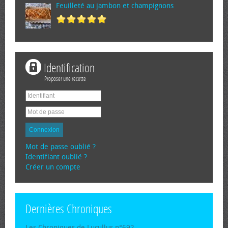
Feuilleté au jambon et champignons
Identification
Proposer une recette
Connexion
Mot de passe oublié ?
Identifiant oublié ?
Créer un compte
Dernières Chroniques
Les Chroniques de Lucullus n°692