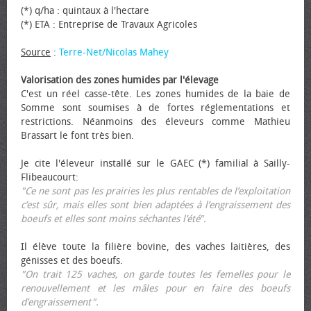
(*) q/ha : quintaux à l'hectare
(*) ETA : Entreprise de Travaux Agricoles
Source
:
Terre-Net/Nicolas Mahey
Valorisation des zones humides par l'élevage
C'est un réel casse-tête. Les zones humides de la baie de
Somme sont soumises à de fortes réglementations et
restrictions. Néanmoins des éleveurs comme Mathieu
Brassart le font très bien.
Je cite l'éleveur installé sur le GAEC (*) familial à Sailly-
Flibeaucourt:
"Ce ne sont pas les prairies les plus rentables de l’exploitation
c’est sûr, mais elles sont bien adaptées à l’engraissement des
bœufs et elles sont moins séchantes l’été".
Il élève toute la filière bovine, des vaches laitières, des
génisses et des bœufs.
"On trait 125 vaches, on garde toutes les femelles pour le
renouvellement et les mâles pour en faire des bœufs
d’engraissement".