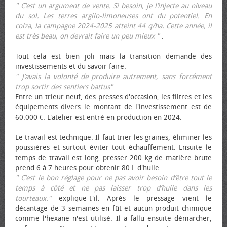
" C’est un argument de vente. Si besoin, je l’injecte au niveau
du sol. Les terres argilo-limoneuses ont du potentiel. En
colza, la campagne 2024-2025 atteint 44 q/ha. Cette année, il
est très beau, on devrait faire un peu mieux "
.
Tout cela est bien joli mais la transition demande des
investissements et du savoir faire.
" J’avais la volonté de produire autrement, sans forcément
trop sortir des sentiers battus"
.
Entre un trieur neuf, des presses d'occasion, les filtres et les
équipements divers le montant de l'investissement est de
60.000 €. L'atelier est entré en production en 2024.
Le travail est technique. Il faut trier les graines, éliminer les
poussières et surtout éviter tout échauffement. Ensuite le
temps de travail est long, presser 200 kg de matière brute
prend 6 à 7 heures pour obtenir 80 L d'huile.
" C’est le bon réglage pour ne pas avoir besoin d’être tout le
temps à côté et ne pas laisser trop d’huile dans les
tourteaux."
explique-t'il. Après le pressage vient le
décantage de 3 semaines en fût et aucun produit chimique
comme l'hexane n'est utilisé. Il a fallu ensuite démarcher,