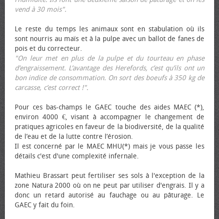
vend à 30 mois".
Le reste du temps les animaux sont en stabulation où ils
sont nourris au maïs et à la pulpe avec un ballot de fanes de
pois et du correcteur.
"On leur met en plus de la pulpe et du tourteau en phase
d’engraissement. L’avantage des Herefords, c’est qu’ils ont un
bon indice de consommation. On sort des bœufs à 350 kg de
carcasse, c’est correct !"
.
Pour ces bas-champs le GAEC touche des aides MAEC (*),
environ 4000 €, visant à accompagner le changement de
pratiques agricoles en faveur de la biodiversité, de la qualité
de l’eau et de la lutte contre l’érosion.
Il est concerné par le MAEC MHU(*) mais je vous passe les
détails c'est d'une complexité infernale.
Mathieu Brassart peut fertiliser ses sols à l'exception de la
zone Natura 2000 où on ne peut par utiliser d'engrais. Il y a
donc un retard autorisé au fauchage ou au pâturage. Le
GAEC y fait du foin.