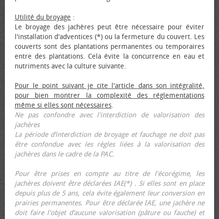
Utilité du broyage
:
Le broyage des jachères peut être nécessaire pour éviter
l'installation d'adventices (*) ou la fermeture du couvert. Les
couverts sont des plantations permanentes ou temporaires
entre des plantations. Cela évite la concurrence en eau et
nutriments avec la culture suivante.
Pour le point suivant je cite l'article dans son intégralité,
pour bien montrer la complexité des réglementations
même si elles sont nécessaires
.
Ne pas confondre avec l'interdiction de valorisation des
jachères
La période d’interdiction de broyage et fauchage ne doit pas
être confondue avec les règles liées à la valorisation des
jachères dans le cadre de la PAC.
Pour être prises en compte au titre de l'écorégime, les
jachères doivent être déclarées IAE(*) . Si elles sont en place
depuis plus de 5 ans, cela évite également leur conversion en
prairies permanentes. Pour être déclarée IAE, une jachère ne
doit faire l'objet d’aucune valorisation (pâture ou fauche) et