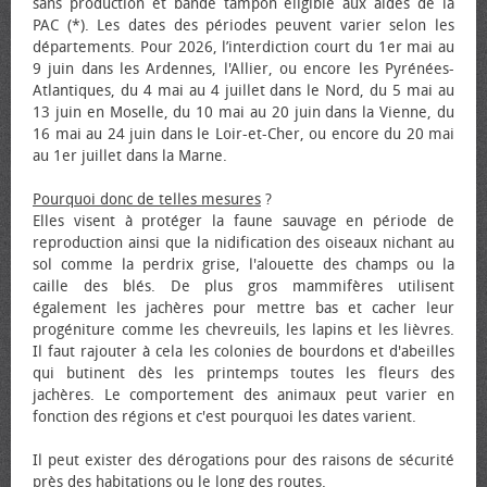
sans production et bande tampon éligible aux aides de la
PAC (*). Les dates des périodes peuvent varier selon les
départements. Pour 2026, l’interdiction court du 1er mai au
9 juin dans les Ardennes, l'Allier, ou encore les Pyrénées-
Atlantiques, du 4 mai au 4 juillet dans le Nord, du 5 mai au
13 juin en Moselle, du 10 mai au 20 juin dans la Vienne, du
16 mai au 24 juin dans le Loir-et-Cher, ou encore du 20 mai
au 1er juillet dans la Marne.
Pourquoi donc de telles mesures
?
Elles visent à protéger la faune sauvage en période de
reproduction ainsi que la nidification des oiseaux nichant au
sol comme la perdrix grise, l'alouette des champs ou la
caille des blés. De plus gros mammifères utilisent
également les jachères pour mettre bas et cacher leur
progéniture comme les chevreuils, les lapins et les lièvres.
Il faut rajouter à cela les colonies de bourdons et d'abeilles
qui butinent dès les printemps toutes les fleurs des
jachères. Le comportement des animaux peut varier en
fonction des régions et c'est pourquoi les dates varient.
Il peut exister des dérogations pour des raisons de sécurité
près des habitations ou le long des routes.