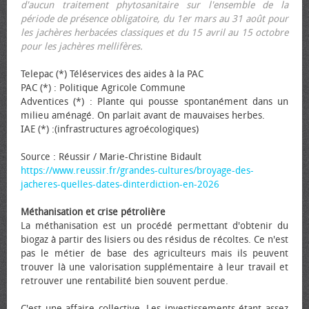
d'aucun traitement phytosanitaire sur l'ensemble de la
période de présence obligatoire, du 1er mars au 31 août pour
les jachères herbacées classiques et du 15 avril au 15 octobre
pour les jachères mellifères.
Telepac (*) Téléservices des aides à la PAC
PAC (*) : Politique Agricole Commune
Adventices (*) : Plante qui pousse spontanément dans un
milieu aménagé. On parlait avant de mauvaises herbes.
IAE (*) :(infrastructures agroécologiques)
Source : Réussir / Marie-Christine Bidault
https://www.reussir.fr/grandes-cultures/broyage-des-
jacheres-quelles-dates-dinterdiction-en-2026
Méthanisation et crise pétrolière
La méthanisation est un procédé permettant d'obtenir du
biogaz à partir des lisiers ou des résidus de récoltes. Ce n'est
pas le métier de base des agriculteurs mais ils peuvent
trouver là une valorisation supplémentaire à leur travail et
retrouver une rentabilité bien souvent perdue.
C'est une affaire collective. Les investissements étant assez