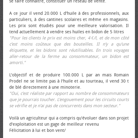
se faire connaître, constituer un réseau de vente.
A ce jour il vend 20.000 L d'huile à des professionnels, aux
particuliers, à des cantines scolaires et même en magasins.
Les prix sont étudiés pour une meilleure valorisation. Il
tend actuellement à vendre ses huiles en bidon de 5 litres
"Pour les clients le prix est moins cher, 4 €/l, et de mon côté
c’est moins coûteux que des bouteilles. II n’y a qu’une
étiquette, et les bidons sont réutilisables. En trois voyages
aller-retour de la ferme au consommateur, un bidon est
amorti."
L'objectif et de produire 100.000 L par an mais Romain
Prodel ne se limite pas à l'huile et au tourteau, il vend 30 t
de blé directement à une minoterie.
"Oui, c’est réaliste par rapport au nombre de consommateurs
que je pourrais toucher. L’engouement pour les circuits courts
se vérifie et je n’ai pas de concurrents dans mon secteur."
Voilà un agriculteur qui a compris qu'évoluer dans son projet
d'exploitation est un gage de meilleur revenu
Félicitation à lui et bon vent/