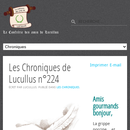
Les Chroniques de
Imprimer
E-mail
Lucullus n°224
ÉCRIT PAR LUCULLUS. PUBLIÉ DANS
LES CHRONIQUES
.
Amis
gourmands
bonjour,
La grippe
porcine... et