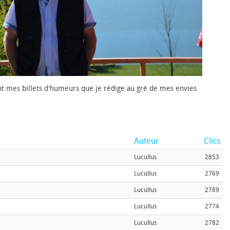
nt mes billets d'humeurs que je rédige au gré de mes envies
Auteur
Clics
Lucullus
2853
Lucullus
2769
Lucullus
2789
Lucullus
2774
Lucullus
2782