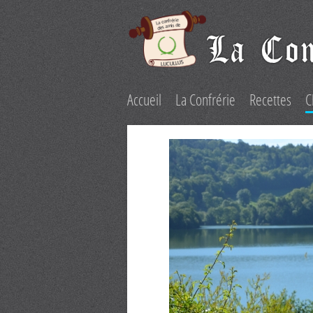
Accueil
La Confrérie
Recettes
C