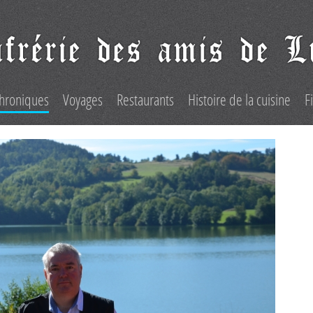
hroniques
Voyages
Restaurants
Histoire de la cuisine
F