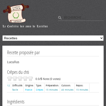
Recette proposée par
Lucullus
Crêpes du chti
0.0/
5
Note (0 votes)
12
Difficulté:
Origine:
Type:
Préparation:
Cuisson:
Repos:
facile
France
Crêpes
15 minutes
40 minutes
15 minutes
Ingrédients