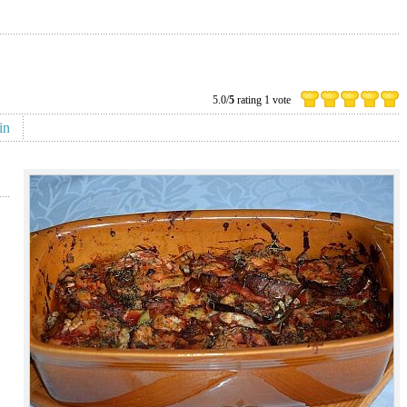
5.0/
5
rating 1 vote
in