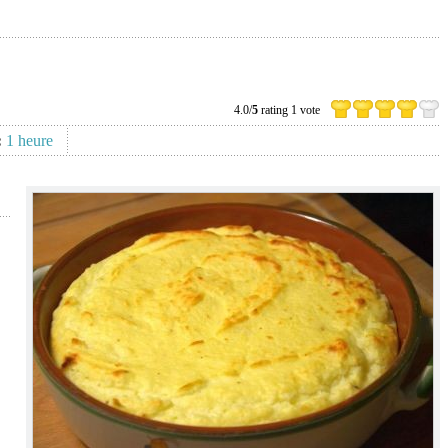
4.0/
5
rating 1 vote
:
1 heure