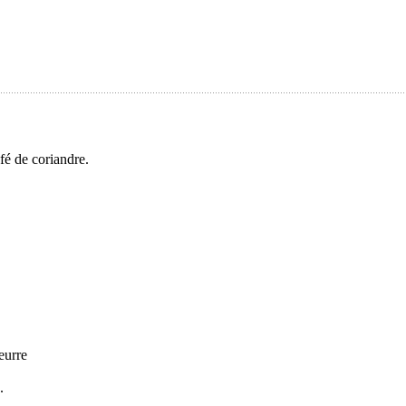
fé de coriandre.
beurre
.