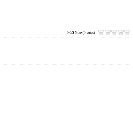
0.0/
5
Note (0 votes)