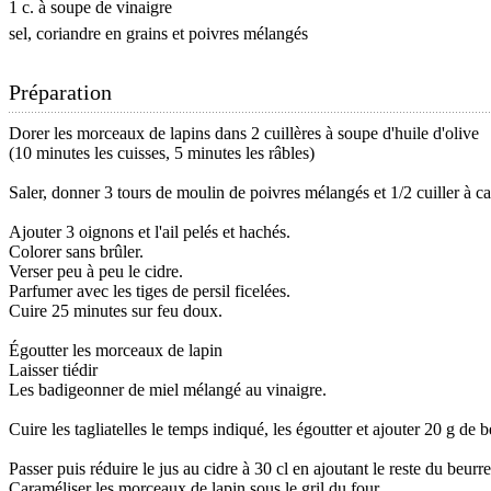
1 c. à soupe de vinaigre
sel, coriandre en grains et poivres mélangés
Préparation
Dorer les morceaux de lapins dans 2 cuillères à soupe d'huile d'olive
(10 minutes les cuisses, 5 minutes les râbles)
Saler, donner 3 tours de moulin de poivres mélangés et 1/2 cuiller à ca
Ajouter 3 oignons et l'ail pelés et hachés.
Colorer sans brûler.
Verser peu à peu le cidre.
Parfumer avec les tiges de persil ficelées.
Cuire 25 minutes sur feu doux.
Égoutter les morceaux de lapin
Laisser tiédir
Les badigeonner de miel mélangé au vinaigre.
Cuire les tagliatelles le temps indiqué, les égoutter et ajouter 20 g de 
Passer puis réduire le jus au cidre à 30 cl en ajoutant le reste du beurre
Caraméliser les morceaux de lapin sous le gril du four.