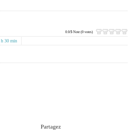
0.0/
5
Note (0 votes)
 h 30 min
Partagez