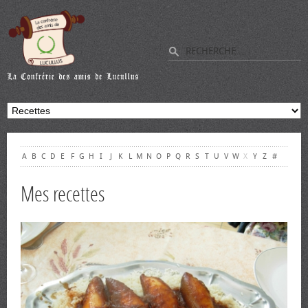
A
B
C
D
E
F
G
H
I
J
K
L
M
N
O
P
Q
R
S
T
U
V
W
X
Y
Z
#
Mes recettes