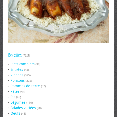
Recettes
(2085)
Plats complets
(98)
Entrées
(486)
Viandes
(325)
Poissons
(272)
Pommes de terre
(37)
Pâtes
(44)
Riz
(26)
Légumes
(110)
Salades variées
(20)
Oeufs
(45)