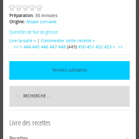
Préparation:
30 minutes
Origine:
Alsace Lorraine
Quenelles de foie de génisse
Lire la suite
|
Commenter cette recette
<<
<
444
445
446
447
448
[
449
]
450
451
452
453
>
>>
Termes culinaires
Livre des recettes
Recettes