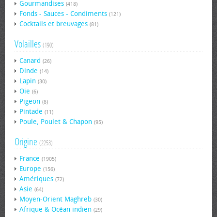
Gourmandises
(418)
Fonds - Sauces - Condiments
(121)
Cocktails et breuvages
(81)
Volailles
(190)
Canard
(26)
Dinde
(14)
Lapin
(30)
Oie
(6)
Pigeon
(8)
Pintade
(11)
Poule, Poulet & Chapon
(95)
Origine
(2253)
France
(1905)
Europe
(156)
Amériques
(72)
Asie
(64)
Moyen-Orient Maghreb
(30)
Afrique & Océan indien
(29)