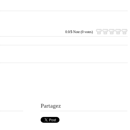
0.0/
5
Note (0 votes)
Partagez