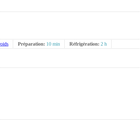
roids
Préparation:
10 min
Réfrigération:
2 h