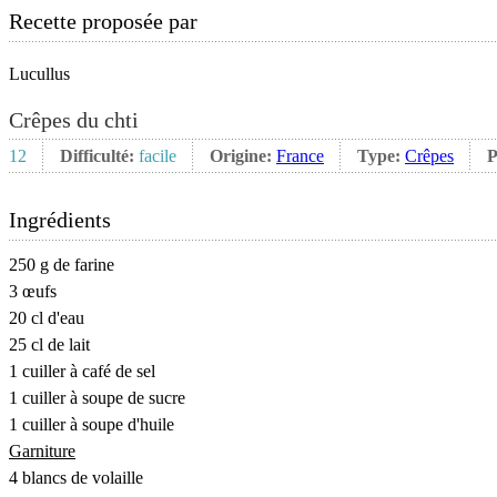
Recette proposée par
Lucullus
Crêpes du chti
12
Difficulté:
facile
Origine:
France
Type:
Crêpes
P
Ingrédients
250 g de farine
3 œufs
20 cl d'eau
25 cl de lait
1 cuiller à café de sel
1 cuiller à soupe de sucre
1 cuiller à soupe d'huile
Garniture
4 blancs de volaille