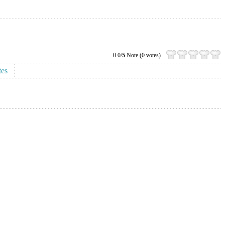
0.0/
5
Note (0 votes)
tes